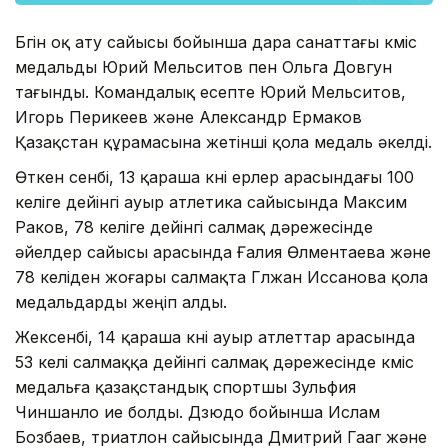
Бүгін оқ ату сайысы бойынша дара санаттағы күміс
медальды Юрий Мельситов пен Ольга Довгун
тағынды. Командалық есепте Юрий Мельситов,
Игорь Перикеев және Александр Ермаков
Қазақстан құрамасына жетінші қола медаль әкелді.
Өткен сенбі, 13 қараша күні ерлер арасындағы 100
келіге дейінгі ауыр атлетика сайысында Максим
Раков, 78 келіге дейінгі салмақ дәрежесінде
әйелдер сайысы арасында Ғалия Өлментаева және
78 келіден жоғары салмақта Гүлжан Иссанова қола
медальдарды жеңіп алды.
Жексенбі, 14 қараша күні ауыр атлеттар арасында
53 келі салмаққа дейінгі салмақ дәрежесінде күміс
медальға қазақстандық спортшы Зульфия
Чиншанло ие болды. Дзюдо бойынша Ислам
Бозбаев, триатлон сайысында Дмитрий Гааг және