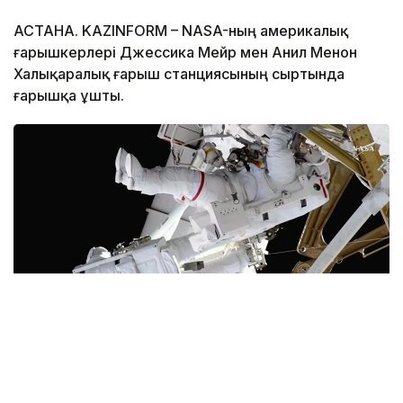
АСТАНА. KAZINFORM – NASA-ның америкалық
ғарышкерлері Джессика Мейр мен Анил Менон
Халықаралық ғарыш станциясының сыртында
ғарышқа ұшты.
Фото: Space