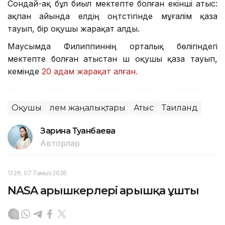
Сондай-ақ бұл биыл мектепте болған екінші атыс:
ақпан айында елдің оңтүстігінде мұғалім қаза
тауып, бір оқушы жарақат алды.
Маусымда Филиппиннің орталық бөлігіндегі
мектепте болған атыстан үш оқушы қаза тауып,
кемінде
20 адам жарақат алған.
Оқушы
Әлем жаңалықтары
Атыс
Таиланд
Зарина Туғанбаева
Авторлар
11:26, 07 Тамыз 2026
NASA ғарышкерлері ғарышқа ұшты