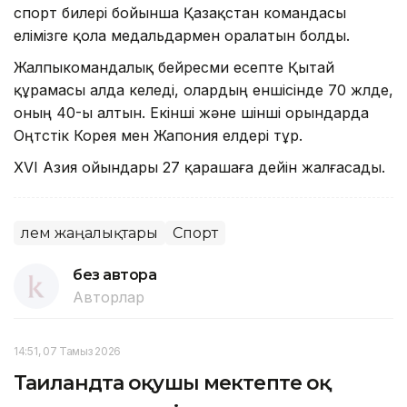
спорт билері бойынша Қазақстан командасы
елімізге қола медальдармен оралатын болды.
Жалпыкомандалық бейресми есепте Қытай
құрамасы алда келеді, олардың еншісінде 70 жүлде,
оның 40-ы алтын. Екінші және үшінші орындарда
Оңтүстік Корея мен Жапония елдері тұр.
XVI Азия ойындары 27 қарашаға дейін жалғасады.
Әлем жаңалықтары
Спорт
без автора
Авторлар
14:51, 07 Тамыз 2026
Таиландта оқушы мектепте оқ