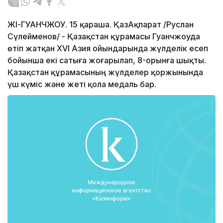
ЖІҢ-ГУАНЧЖОУ. 15 қараша. ҚазАқпарат /Руслан
Сүлейменов/ - Қазақстан құрамасы Гуанчжоуда
өтіп жатқан XVI Азия ойындарында жүлделік есеп
бойынша екі сатыға жоғарылап, 8-орынға шықты.
Қазақстан құрамасының жүлделер қоржынында
үш күміс және жеті қола медаль бар.