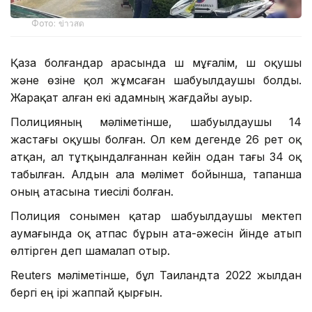
Фото: ข่าวสด
Қаза болғандар арасында үш мұғалім, үш оқушы
және өзіне қол жұмсаған шабуылдаушы болды.
Жарақат алған екі адамның жағдайы ауыр.
Полицияның мәліметінше, шабуылдаушы 14
жастағы оқушы болған. Ол кем дегенде 26 рет оқ
атқан, ал тұтқындалғаннан кейін одан тағы 34 оқ
табылған. Алдын ала мәлімет бойынша, тапанша
оның атасына тиесілі болған.
Полиция сонымен қатар шабуылдаушы мектеп
аумағында оқ атпас бұрын ата-әжесін үйінде атып
өлтірген деп шамалап отыр.
Reuters мәліметінше, бұл Таиландта 2022 жылдан
бергі ең ірі жаппай қырғын.