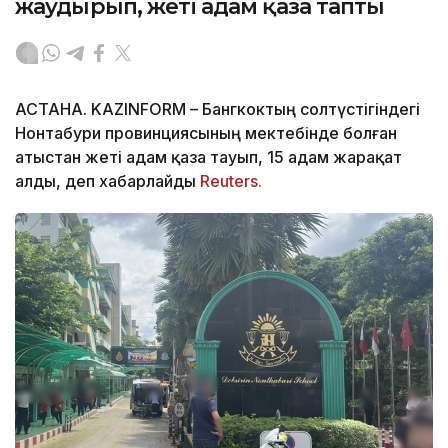
жаудырып, жеті адам қаза тапты
АСТАНА. KAZINFORM – Бангкоктың солтүстігіндегі
Нонтабури провинциясының мектебінде болған
атыстан жеті адам қаза тауып, 15 адам жарақат
алды, деп хабарлайды
Reuters.