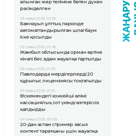
алынған жер теліміне бөтен дүкен
рәсімделген
05 тамыз 2026, 02:59
Баянауыл ұлттық паркінде
автоматтандырылған шлагбаум
іске қосылды
05 тамыз 2026, 02:45
Жамбыл облысында орман өртіне
кінәлі бес адам жауапқа тартылды
05 тамыз 2026, 01:59
Павлодарда мердігерлердің 20
құрылыс лицензиясы тоқтатылды
05 тамыз 2026, 01:41
Өскемендегі хоккейші өлімі:
кассациялық сот үкімді өзгеріссіз
қалдырды
04 тамыз 2026, 09:09
20-дан астам стример заңсыз
контент таратқаны үшін жауапқа