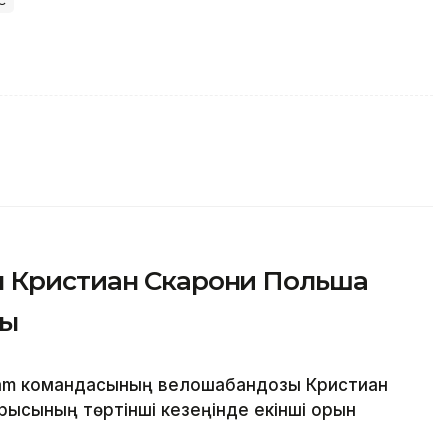
ы Кристиан Скарони Польша
ды
eam командасының велошабандозы Кристиан
рысының төртінші кезеңінде екінші орын