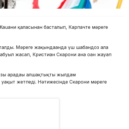
Жаuани қаласынан басталып, Карпачте мәреге
талды. Мәреге жақындағанда үш шабандоз алға
буыл жасап, Кристиан Скарони ғана оған жауап
зы арадағы алшақтықты жылдам
а уақыт жетпеді. Нәтижесінде Скарони мәреге