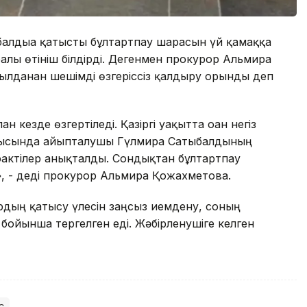
алдыға қатысты бұлтартпау шарасын үй қамаққа
алы өтініш білдірді. Дегенмен прокурор Альмира
лданған шешімді өзгеріссіз қалдыру орынды деп
 кезде өзгертіледі. Қазіргі уақытта оған негіз
 барысында айыпталушы Гүлмира Сатыбалдының
актілер анықталды. Сондықтан бұлтартпау
», - деді прокурор Альмира Қожахметова.
рдың қатысу үлесін заңсыз иемдену, соның
 бойынша тергелген еді. Жәбірленушіге келген
с