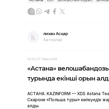
Әлихан Асқар
Авторлар
00:20, 07 Тамыз 2026
«Астана» велошабандоз
турында екінші орын ал
АСТАНА. KAZINFORM — XDS Astana T
Скарони «Польша туры» көпкүндік жа
алды.