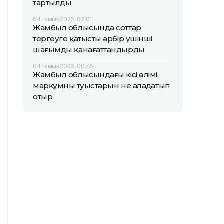
тартылды
04 тамыз 2026, 02:01
Жамбыл облысында соттар
тергеуге қатысты әрбір үшінші
шағымды қанағаттандырды
04 тамыз 2026, 00:45
Жамбыл облысындағы кісі өлімі:
марқұмның туыстарын не алаңдатып
отыр