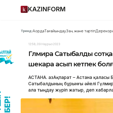
KAZINFORM
Ақорда
Тағайындау
Заң және тәртіп
Дерекқор
Тренд:
12:58, 09 Наурыз 2023
Гүлмира Сатыбалды сотқа 
шекара асып кетпек болғ
АСТАНА. ҚазАқпарат – Астана қаласы
Сатыбалдының бұрынғы әйелі Гүлмир
ала тыңдау жүріп жатыр, деп хабарлай