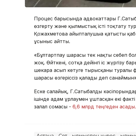
Процес барысында адвокаттары Г.Сатыб
өзгерту және қылмыстық істі тоқтату тур
Қожахметова айыпталушыға қатысты қабы
ұсыныс айтты.
«Бұлтартпау шарасы тек нақты себеп болған
жоқ. Өйткені, сотқа дейінгі іс жүргізу
шекара асып кетуге тырысқаны туралы ф
шарасы өзгеріссіз қалады деп санаймын
Еске салайық, Г.Сатыбалды кәсіпорында
ішінде адам ұрлаумен ұштасқан екі факті
залал сомасы -
6,6 млрд теңгеден асады.
Астана
Сот
Қылмыспен күрес
Қылмы