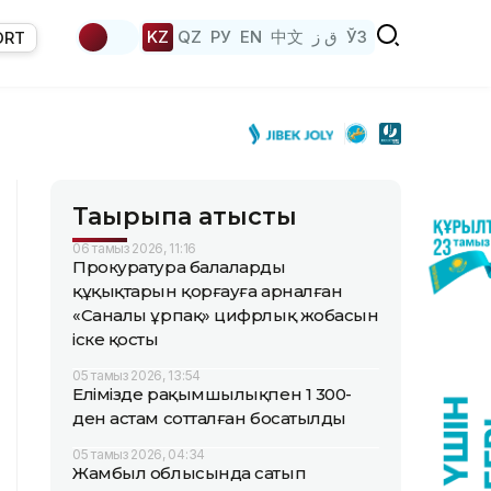
KZ
QZ
РУ
EN
中文
ق ز
ЎЗ
ORT
Тақырыпқа қатысты
06 тамыз 2026, 11:16
Прокуратура балалардың
құқықтарын қорғауға арналған
«Саналы ұрпақ» цифрлық жобасын
іске қосты
05 тамыз 2026, 13:54
Елімізде рақымшылықпен 1 300-
ден астам сотталған босатылды
05 тамыз 2026, 04:34
Жамбыл облысында сатып