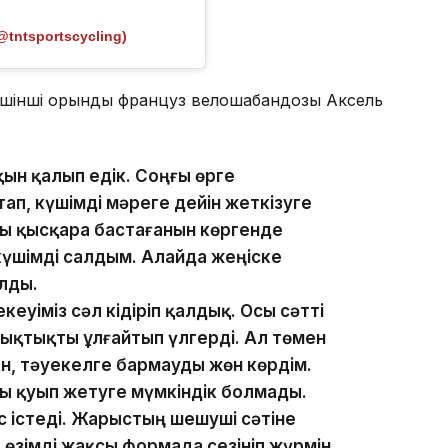
@tntsportscycling)
Үшінші орынды француз велошабандозы Аксель
ақын қалып едік. Соңғы өрге
п, күшімді мәреге дейін жеткізуге
 қысқара бастағанын көргенде
үшімді салдым. Алайда жеңіске
лды.
еуіміз сәл кідіріп қалдық. Осы сәтті
ықтықты ұлғайтып үлгерді. Ал төмен
н, тәуекелге бармауды жөн көрдім.
 қуып жетуге мүмкіндік болмады.
с істеді. Жарыстың шешуші сәтіне
ір өзімді жақсы формада сезініп жүрмін.