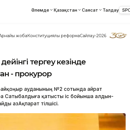
Әлемде
Қазақстан
Саясат
Талдау
SP
Арнайы жоба
Конституциялық реформа
Сайлау-2026
дейінгі тергеу кезінде
ан - прокурор
 Байқоңыр ауданының №2 сотында Қайрат
а Сатыбалдыға қатысты іс бойынша алдын-
ды ҚазАқпарат тілшісі.