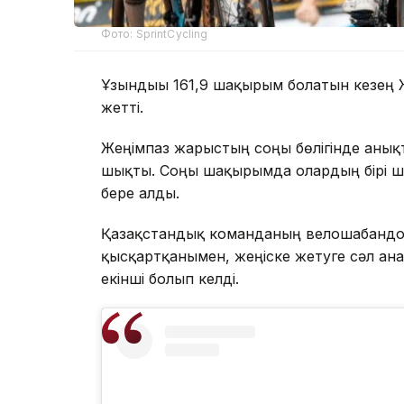
Фото: SprintCycling
Ұзындығы 161,9 шақырым болатын кезең 
жетті.
Жеңімпаз жарыстың соңғы бөлігінде анық
шықты. Соңғы шақырымда олардың бірі ша
бере алды.
Қазақстандық команданың велошабандо
қысқартқанымен, жеңіске жетуге сәл ған
екінші болып келді.