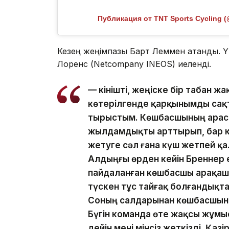
Публикация от TNT Sports Cycling (
Кезең жеңімпазы Барт Леммен атанды. 
Лоренс (Netcompany INEOS) иеленді.
— Өкінішті, жеңіске бір табан ж
көтерілгенде қарқынымды сақта
тырыстым. Көшбасшының арасы
жылдамдықты арттырып, бар к
жетуге сәл ғана күш жетпей қа
Алдыңғы өрден кейін Бреннер ек
пайдаланған көшбасшы арақаш
түскен тұс тайғақ болғандықта
Соның салдарынан көшбасшыны
Бүгін команда өте жақсы жұмы
дейін мені мінсіз жеткізді. Қаз