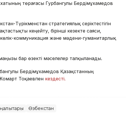
хатының төрағасы Гурбангулы Бердімұхамедов
екстан-Түрікменстан стратегиялық серіктестігін
қтастықты кеңейту, бірінші кезекте саяси,
 көлік-коммуникация және мәдени-гуманитарлық
аңызы бар өзекті мәселелер талқыланады.
Гурбангулы Бердімұхамедов Қазақстанның
-Жомарт Тоқаевпен
кездесті.
ңалықтары
Өзбекстан