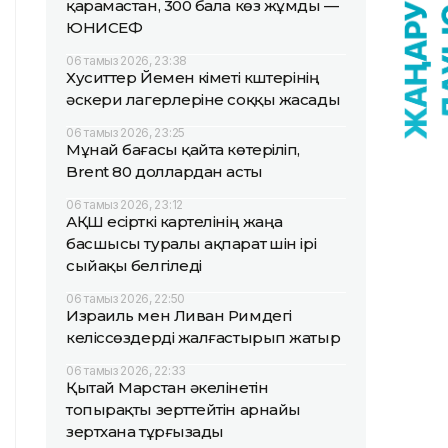
қарамастан, 300 бала көз жұмды —
ЮНИСЕФ
06 тамыз 2026, 23:38
Хуситтер Йемен үкіметі күштерінің
әскери лагерлеріне соққы жасады
06 тамыз 2026, 23:25
Мұнай бағасы қайта көтеріліп,
Brent 80 доллардан асты
06 тамыз 2026, 23:12
АҚШ есірткі картелінің жаңа
басшысы туралы ақпарат үшін ірі
сыйақы белгіледі
06 тамыз 2026, 22:50
Израиль мен Ливан Римдегі
келіссөздерді жалғастырып жатыр
06 тамыз 2026, 22:33
Қытай Марстан әкелінетін
топырақты зерттейтін арнайы
зертхана тұрғызады