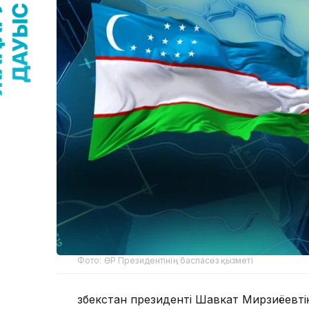
Фото: ӨР Президентінің баспасөз қызметі
Өзбекстан президенті Шавкат Мирзиёевт