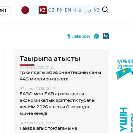
KZ
QZ
РУ
EN
中文
ق ز
ЎЗ
ORT
Тақырыпқа қатысты
07 тамыз 2026, 01:25
Түркиядағы 5G абоненттерінің саны
44,5 миллионға жетті
07 тамыз 2026, 00:40
ЕАЭО мен БАӘ арасындағы
экономикалық әріптестік туралы
келісім 2026 жылғы 6 қазанда
күшіне енеді
06 тамыз 2026, 23:52
Газада атыс тоқтағанына