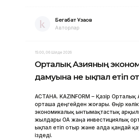
Бегабат Ұзақов
Авторлар
15:00, 06 Шілде 2026
Орталық Азияның экономи
дамуына не ықпал етіп о
АСТАНА. KAZINFORM – Қазір Орталық А
орташа деңгейден жоғары. Өңір көлік
экономикалық ынтымақтастық арқылы кө
жылдары ОА жаңа инвестициялық орта
ықпал етіп отыр және алда қандай қа
іздеді.