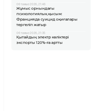
06 тамыз 2026, 21:46
Жұмыс орнындағы
психологиялық қысым:
Францияда суицид оқиғалары
тергеліп жатыр
06 тамыз 2026, 21:35
Қытайдың электр көліктері
экспорты 120%-ға артты