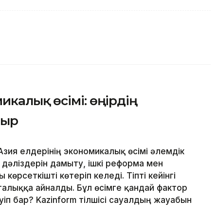
калық өсімі: өңірдің
тыр
зия елдерінің экономикалық өсімі әлемдік
 дәліздерін дамыту, ішкі реформа мен
рсеткішті көтеріп келеді. Тіпті кейінгі
лыққа айналды. Бұл өсімге қандай фактор
уіп бар? Kazinform тілшісі сауалдың жауабын