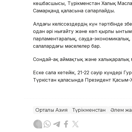
көшбасшысы, Түрікменстан Халық Масла
Самарқанд қаласына сапарлайды.
Алдағы келіссөздердің күн тәртібінде Өзб
одан әрі нығайту және көп қырлы ынтыма
парламентаралық, сауда-экономикалық,
салалардағы мәселелер бар.
Сондай-ақ аймақтық және халықаралық м
Еске сала кетейік, 21-22 сәуір күндері 
Түркістан қаласында Президент Қасым
Орталық Азия
Түрікменстан
Әлем жа