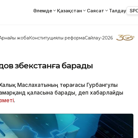
Әлемде
Қазақстан
Саясат
Талдау
SP
Арнайы жоба
Конституциялық реформа
Сайлау-2026
ов Өзбекстанға барады
 Халық Маслахатының төрағасы Гурбангулы
 Самарқанд қаласына барады, деп хабарлайды
зметі
.