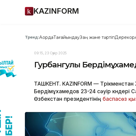
KAZINFORM
Ақорда
Тағайындау
Заң және тәртіп
Дерекқор
Тренд:
09:15, 23 Сәуір 2025
Гурбангулы Бердімұхамед
ТАШКЕНТ. KAZINFORM — Түрікменстан
Бердімұхамедов 23-24 сәуір күндері
Өзбекстан президентінің
баспасөз қы