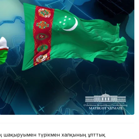
ің шақыруымен түрікмен халқының ұлттық