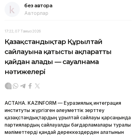
без автора
Авторлар
17:22, 07 Тамыз 2026
Қазақстандықтар Құрылтай
сайлауына қатысты ақпаратты
қайдан алады — сауалнама
нәтижелері
АСТАНА. KAZINFORM — Еуразиялық интеграция
институты жүргізген әлеуметтік зерттеу
қазақстандықтардың Құрылтай сайлауы қарсаңында
партиялардың сайлауалды бағдарламалары туралы
мәліметтерді қандай дереккөздерден алатынын