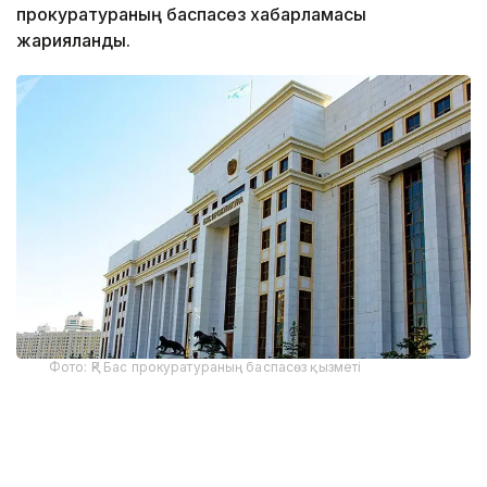
прокуратураның баспасөз хабарламасы
жарияланды.
Фото: ҚР Бас прокуратураның баспасөз қызметі
Бұл көрінеу жалған ақпарат, Бас прокуратура
мұндай сипаттағы хабарламаны жарияламаған,
тексеру жүргізбеген.