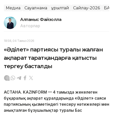
Медиа
Сауалнама
Құрылтай
Сайлау-2026
БАҚ
Алпамыс Файзолла
Авторлар
18:58, 04 Тамыз 2026
«Әділет» партиясы туралы жалған
ақпарат таратқандарға қатысты
тергеу басталды
АСТАНА. KAZINFORM — 4 тамызда жекелеген
бұқаралық ақпарат құралдарында «Әділет» саяси
партиясының қызметіндегі тексеру нәтижелері мен
анықталған бұзушылықтар туралы Бас