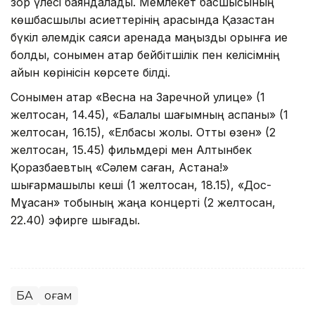
зор үлесі баяндалады. Мемлекет басшысының
көшбасшылық қасиеттерінің арқасында Қазақстан
бүкіл әлемдік саяси аренада маңызды орынға ие
болды, сонымен қатар бейбітшілік пен келісімнің
айқын көрінісін көрсете білді.
Сонымен қатар «Весна на Заречной улице» (1
желтоқсан, 14.45), «Балалық шағымның аспаны» (1
желтоқсан, 16.15), «Елбасы жолы. Отты өзен» (2
желтоқсан, 15.45) фильмдері мен Алтынбек
Қоразбаевтың «Сәлем саған, Астана!»
шығармашылық кеші (1 желтоқсан, 18.15), «Дос-
Мұқасан» тобының жаңа концерті (2 желтоқсан,
22.40) эфирге шығады.
БАҚ
Қоғам