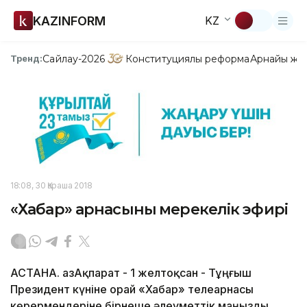
KAZINFORM
KZ
Сайлау-2026
Конституциялық реформа
Арнайы жо
Тренд:
18:08, 30 Қараша 2018
«Хабар» арнасының мерекелік эфирі
АСТАНА. ҚазАқпарат - 1 желтоқсан - Тұңғыш
Президент күніне орай «Хабар» телеарнасы
көрермендеріне бірнеше әлеуметтік маңызды