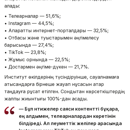
алады:
• Телеарналар — 51,6%;
• Instagram — 44,5%;
• Ақпараттық интернет-порталдары — 32,5%;
• Отбасы және туыстарымен әңгімелесу
барысында — 27,4%;
• TikTok — 23,8%;
• Жұмыс орнында — 22,5%;
• Достармен әңгіме-дүкен — 21,7%.
Институт өкілдерінің түсіндіруінше, сауалнамаға
қатысқандарға бірнеше жауап нұсқасын қатар
таңдауға рұқсат етілген. Сондықтан көрсеткіштердің
жалпы жиынтығы 100%-дан асады.
— Бұл нәтижелер саяси контентті бұқара,
ең алдымен, телеарналардан көретінін
білдіреді. Ал әлеуметтік желілер арасында