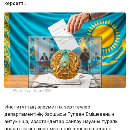
көрсетті.
Фото: Kazinform / ЖИ
Институттың әлеуметтік зерттеулер
департаментінің басшысы Гүлден Емішеваның
айтуынша, қазақстандықтар сайлау науқаны туралы
ақпаратты негізінен мынадай дереккөздерден