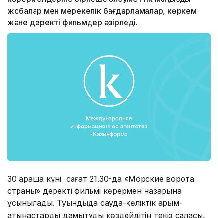
жобалар мен мерекелік бағдарламалар, көркем
және деректі фильмдер әзірледі.
30 қараша күні сағат 21.30-да «Морские ворота
страны» деректі фильмі көрермен назарына
ұсынылады. Туындыда сауда-көліктік қарым-
қатынастарды дамытуды көздейдітін теңіз саласы,