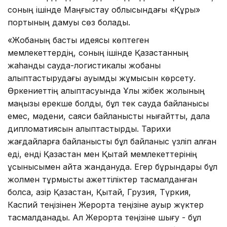
соның ішінде Маңғыстау облысындағы «Құрық»
портының дамуы сөз болады.
«Жобаның басты идеясы көптеген
мемлекеттердің, соның ішінде Қазақстанның
жаһандық сауда-логистикалық жобаны
қалыптастырудағы ауқымды жұмысын көрсету.
Өркениеттің қалыптасуында Ұлы жібек жолының
маңызы ерекше болды, бұл тек сауда байланысы
емес, мәдени, саяси байланысты нығайтты, дала
дипломатиясын қалыптастырды. Тарихи
жағдайларға байланысты бұл байланыс үзліп қалған
еді, енді Қазақстан мен Қытай мемлекеттерінің
ұсынысымен қайта жандануда. Егер бұрындары бұл
жолмен тұрмыстық қажеттіліктер тасмалданған
болса, қазір Қазақстан, Қытай, Грузия, Түркия,
Каспий теңізінен Жерорта теңізіне ауыр жүктер
тасмалданады. Ал Жерорта теңізіне шығу - бұл