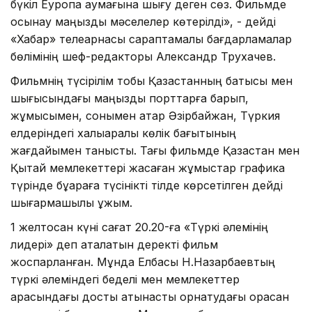
бүкіл Еуропа аумағына шығу деген сөз. Фильмде
осынау маңызды мәселелер көтерілді», - дейді
«Хабар» телеарнасы сараптамалық бағдарламалар
бөлімінің шеф-редакторы Александр Трухачев.
Фильмнің түсірілім тобы Қазақстанның батысы мен
шығысындағы маңызды порттарға барып,
жұмысымен, сонымен қатар Әзірбайжан, Түркия
елдеріндегі халықаралық көлік бағытының
жағдайымен танысты. Тағы фильмде Қазастан мен
Қытай мемлекеттері жасаған жұмыстар графика
түрінде бұқараға түсінікті тілде көрсетілген дейді
шығармашылық ұжым.
1 желтоқсан күні сағат 20.20-ға «Түркі әлемінің
лидері» деп аталатын деректі фильм
жоспарланған. Мұнда Елбасы Н.Назарбаевтың
түркі әлеміндегі беделі мен мемлекеттер
арасындағы достық қатынасты орнатудағы орасан