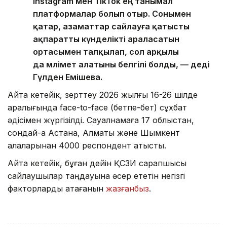
Instagram мен TikTok ең танымал
платформалар болып отыр. Сонымен
қатар, азаматтар сайлауға қатысты
ақпаратты күнделікті араласатын
ортасымен талқылап, сол арқылы
да мәлімет алатыны белгілі болды, — деді
Гүлден Емішева.
Айта кетейік, зерттеу 2026 жылғы 16-26 шілде
аралығында face-to-face (бетпе-бет) сұхбат
әдісімен жүргізілді. Сауалнамаға 17 облыстан,
сондай-ақ Астана, Алматы және Шымкент
қалаларынан 4000 респондент қатысты.
Айта кетейік, бұған дейін ҚСЗИ сарапшысы
сайлаушылар таңдауына әсер ететін негізгі
факторларды атағанын
жазғанбыз
.