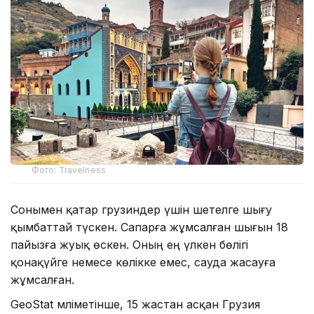
Фото: Travelness
Сонымен қатар грузиндер үшін шетелге шығу
қымбаттай түскен. Сапарға жұмсалған шығын 18
пайызға жуық өскен. Оның ең үлкен бөлігі
қонақүйге немесе көлікке емес, сауда жасауға
жұмсалған.
GeoStat мәліметінше, 15 жастан асқан Грузия