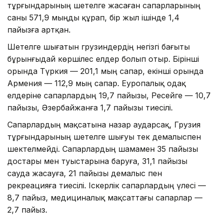
тұрғындарының шетелге жасаған сапарларының
саны 571,9 мыңды құрап, бір жыл ішінде 1,4
пайызға артқан.
Шетелге шығатын грузиндердің негізгі бағыты
бұрынғыдай көршілес елдер болып отыр. Бірінші
орында Түркия — 201,1 мың сапар, екінші орында
Армения — 112,9 мың сапар. Еуропалық одақ
елдеріне сапарлардың 19,7 пайызы, Ресейге — 10,7
пайызы, Әзербайжанға 1,7 пайызы тиесілі.
Сапарлардың мақсатына назар аударсақ, Грузия
тұрғындарының шетелге шығуы тек демалыспен
шектелмейді. Сапарлардың шамамен 35 пайызы
достары мен туыстарына баруға, 31,1 пайызы
сауда жасауға, 21 пайызы демалыс пен
рекреацияға тиесілі. Іскерлік сапарлардың үлесі —
8,7 пайыз, медициналық мақсаттағы сапарлар —
2,7 пайыз.