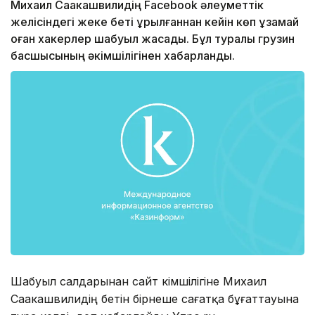
Михаил Саакашвилидің Facebook әлеуметтiк
желiсiндегi жеке беті құрылғаннан кейін көп ұзамай
оған хакерлер шабуыл жасады. Бұл туралы грузин
басшысының әкiмшiлiгінен хабарланды.
Шабуыл салдарынан сайт әкiмшiлiгіне Михаил
Саакашвилидің бетін бiрнеше сағатқа бұғаттауына