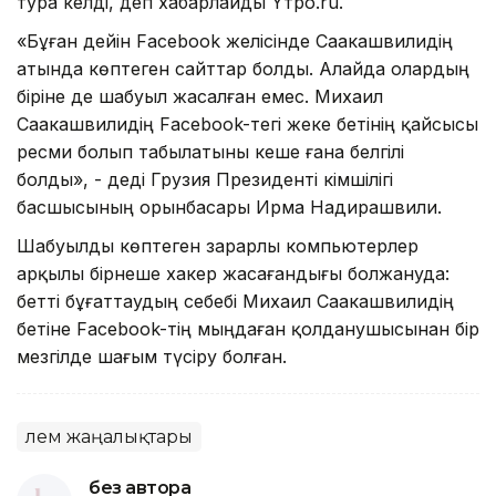
тура келді, деп хабарлайды Yтро.ru.
«Бұған дейiн Facebook желiсiнде Саакашвилидің
атында көптеген сайттар болды. Алайда олардың
біріне де шабуыл жасалған емес. Михаил
Саакашвилидің Facebook-тегі жеке бетінің қайсысы
ресми болып табылатыны кеше ғана белгілі
болды», - деді Грузия Президенті әкiмшiлiгi
басшысының орынбасары Ирма Надирашвили.
Шабуылды көптеген зарарлы компьютерлер
арқылы бірнеше хакер жасағандығы болжануда:
бетті бұғаттаудың себебі Михаил Саакашвилидің
бетіне Facebook-тің мыңдаған қолданушысынан бір
мезгілде шағым түсіру болған.
Әлем жаңалықтары
без автора