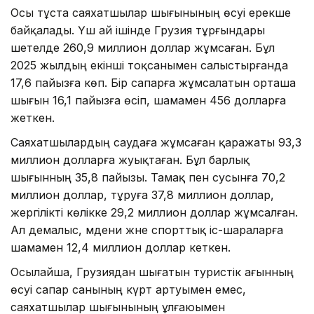
Осы тұста саяхатшылар шығынының өсуі ерекше
байқалады. Үш ай ішінде Грузия тұрғындары
шетелде 260,9 миллион доллар жұмсаған. Бұл
2025 жылдың екінші тоқсанымен салыстырғанда
17,6 пайызға көп. Бір сапарға жұмсалатын орташа
шығын 16,1 пайызға өсіп, шамамен 456 долларға
жеткен.
Саяхатшылардың саудаға жұмсаған қаражаты 93,3
миллион долларға жуықтаған. Бұл барлық
шығынның 35,8 пайызы. Тамақ пен сусынға 70,2
миллион доллар, тұруға 37,8 миллион доллар,
жергілікті көлікке 29,2 миллион доллар жұмсалған.
Ал демалыс, мәдени және спорттық іс-шараларға
шамамен 12,4 миллион доллар кеткен.
Осылайша, Грузиядан шығатын туристік ағынның
өсуі сапар санының күрт артуымен емес,
саяхатшылар шығынының ұлғаюымен