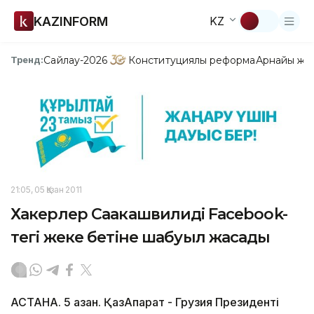
KAZINFORM
KZ
Сайлау-2026
Конституциялық реформа
Арнайы жо
Тренд:
21:05, 05 Қазан 2011
Хакерлер Саакашвилидің Facebook-
тегі жеке бетіне шабуыл жасады
АСТАНА. 5 қазан. ҚазАқпарат - Грузия Президенті