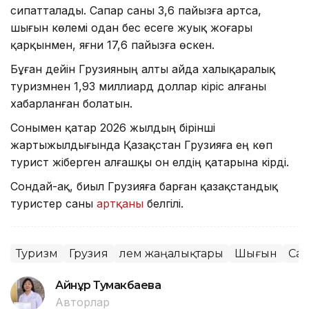
сипатталады. Сапар саны 3,6 пайызға артса,
шығын көлемі одан бес есеге жуық жоғары
қарқынмен, яғни 17,6 пайызға өскен.
Бұған дейін Грузияның алты айда халықаралық
туризмнен 1,93 миллиард доллар кіріс алғаны
хабарланған болатын.
Сонымен қатар 2026 жылдың бірінші
жартыжылдығында Қазақстан Грузияға ең көп
турист жіберген алғашқы он елдің қатарына кірді.
Сондай-ақ, биыл Грузияға барған қазақстандық
туристер саны
артқаны
белгілі.
Туризм
Грузия
Әлем жаңалықтары
Шығын
Сая
Айнұр Тумакбаева
Авторлар