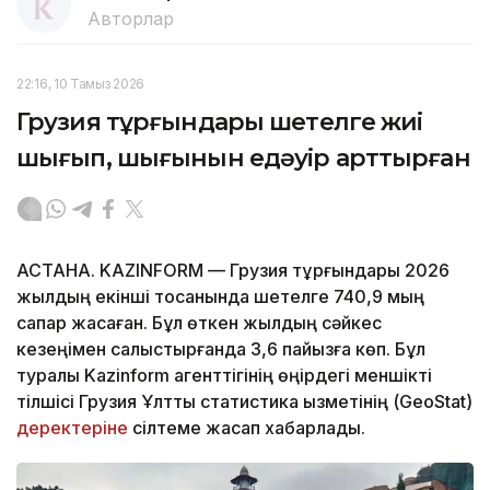
Авторлар
22:16, 10 Тамыз 2026
Грузия тұрғындары шетелге жиі
шығып, шығынын едәуір арттырған
АСТАНА. KAZINFORM — Грузия тұрғындары 2026
жылдың екінші тоқсанында шетелге 740,9 мың
сапар жасаған. Бұл өткен жылдың сәйкес
кезеңімен салыстырғанда 3,6 пайызға көп. Бұл
туралы Kazinform агенттігінің өңірдегі меншікті
тілшісі Грузия Ұлттық статистика қызметінің (GeoStat)
деректеріне
сілтеме жасап хабарлады.