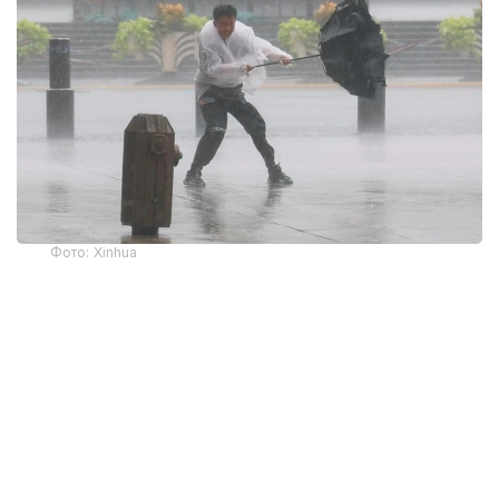
Фото: Xinhua
Фуцзянь провинциясында құрлықтағы қауіпті
аймақтардан және теңіздегі нысандардан шамамен
167 900 адам эвакуацияланды. Алдыңғы күні
кешке Шанхайда қауіп деңгейі жоғары
аудандардан тағы шамамен 215 600 тұрғын
қауіпсіз жерге көшірілді.
Табиғи апат көлік қатынасы мен туризм