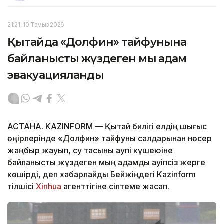
21:21, 10 Тамыз 2026
Қытайда «Долфин» тайфунына
байланысты жүздеген мың адам
эвакуацияланды
АСТАНА. KAZINFORM — Қытай билігі елдің шығыс
өңірлерінде «Долфин» тайфуны салдарынан нөсер
жаңбыр жауып, су тасқыны қаупі күшеюіне
байланысты жүздеген мың адамды қауіпсіз жерге
көшірді, деп хабарлайды Бейжіңдегі Kazinform
тілшісі
Xinhua
агенттігіне сілтеме жасап.