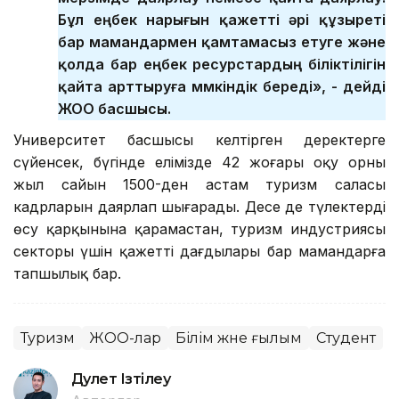
Бұл еңбек нарығын қажетті әрі құзыреті
бар мамандармен қамтамасыз етуге және
қолда бар еңбек ресурстардың біліктілігін
қайта арттыруға мүмкіндік береді», - дейді
ЖОО басшысы.
Университет басшысы келтірген деректерге
сүйенсек, бүгінде елімізде 42 жоғары оқу орны
жыл сайын 1500-ден астам туризм саласы
кадрларын даярлап шығарады. Десе де түлектердің
өсу қарқынына қарамастан, туризм индустриясы
секторы үшін қажетті дағдылары бар мамандарға
тапшылық бар.
Туризм
ЖОО-лар
Білім және ғылым
Студент
Дәулет Ізтілеу