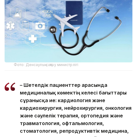
Фото: Денсаулық сақтау министрлігі
– Шетелдік пациенттер арасында
медициналық көмектің келесі бағыттары
сұранысқа ие: кардиология және
кардиохирургия, нейрохирургия, онкология
және сәулелік терапия, ортопедия және
травматология, офтальмология,
стоматология, репродуктивтік медицина,