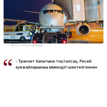
Фото: Астана әуежайы
- Транзит бағытына тоқталсақ, Ресей
әуежайларының мүмкіндігі шектелгеннен
кейін, Түркияның Ыстанбұлы арқылы
ұшатындар көбейді. Түркия әлемнің кез
келген еліне әуе сапарын қамтамасыз етіп
отыр, яғни транзит мүмкіндігін күшейтті, -
деді Бекен Сейдахметов.
Оның айтуынша, қазіргі кезде авиация саласына