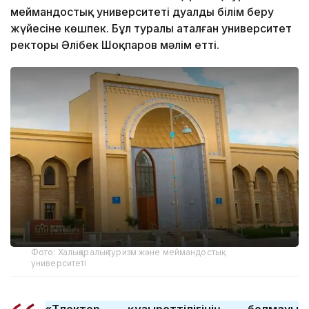
меймандостық университеті дуалды білім беру
жүйесіне көшпек. Бұл туралы аталған университет
ректоры Әлібек Шоқпаров мәлім етті.
Фото: Халықаралық туризм және меймандостық
университеті