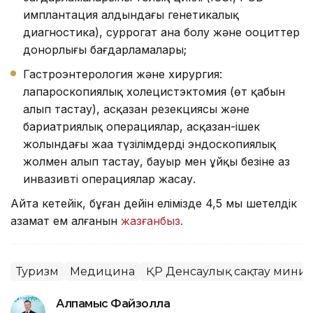
имплантация алдындағы генетикалық
диагностика), суррогат ана болу және ооциттер
донорлығы бағдарламалары;
Гастроэнтерология және хирургия:
лапароскопиялық холецистэктомия (өт қабын
алып тастау), асқазан резекциясы және
бариатриялық операциялар, асқазан-ішек
жолындағы жаңа түзілімдерді эндоскопиялық
жолмен алып тастау, бауыр мен ұйқы безіне аз
инвазивті операциялар жасау.
Айта кетейік, бұған дейін елімізде 4,5 мың шетелдік
азамат ем алғанын
жазғанбыз.
Туризм
Медицина
ҚР Денсаулық сақтау минист
Алпамыс Файзолла