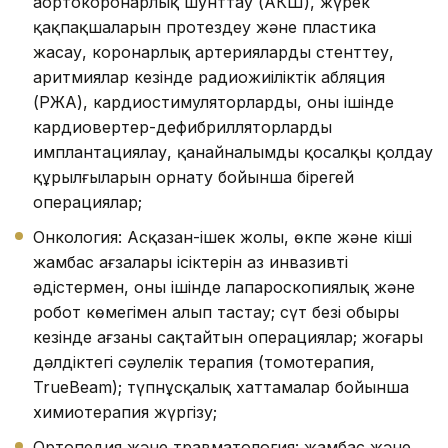
аортокоронарлық шунттау (АКШ), жүрек
қақпақшаларын протездеу және пластика
жасау, коронарлық артерияларды стенттеу,
аритмиялар кезінде радиожиіліктік абляция
(РЖА), кардиостимуляторларды, оның ішінде
кардиовертер-дефибрилляторларды
имплантациялау, қанайналымды қосалқы қолдау
құрылғыларын орнату бойынша бірегей
операциялар;
Онкология: Асқазан-ішек жолы, өкпе және кіші
жамбас ағзалары ісіктерін аз инвазивті
әдістермен, оның ішінде лапароскопиялық және
робот көмегімен алып тастау; сүт безі обыры
кезінде ағзаны сақтайтын операциялар; жоғары
дәлдіктегі сәулелік терапия (томотерапия,
TrueBeam); түпнұсқалық хаттамалар бойынша
химиотерапия жүргізу;
Ортопедия және травматология: жамбас және