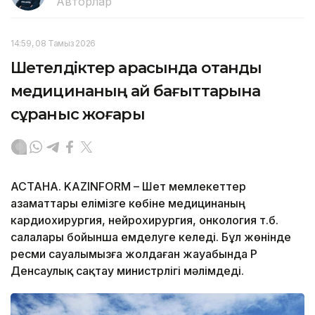
Авторлар
14:59, 08 Тамыз 2026
Шетелдіктер арасында отандық
медицинаның қай бағыттарына
сұраныс жоғары
АСТАНА. KAZINFORM – Шет мемлекеттер
азаматтары елімізге көбіне медицинаның
кардиохирургия, нейрохирургия, онкология т.б.
салалары бойынша емделуге келеді. Бұл жөнінде
ресми сауалымызға жолдаған жауабында ҚР
Денсаулық сақтау министрлігі мәлімдеді.