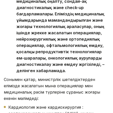
медициналық оңалту, сондай-ақ
диагностикалық және check-up
бағдарламалары. Еліміздің медициналық
ұйымдарында мамандандырылған және
жоғары технологиялық араласулар, оның
ішінде жүрекке жасалатын операциялар,
нейрохирургиялық және ортопедиялық
операциялар, офтальмологиялық емдеу,
қосалқы репродуктивтік технологиялар
ем-шаралары, онкологиялық ауруларды
диагностикалау және емдеу жүргізіледі, –
делінген хабарламада.
Сонымен қатар, министрлік шетелдіктерден
елімізде жасалатын мына операциялар мен
медициналық рәсім түрлеріне сұраныс жоғары
екенін мәлімдеді:
Кардиология және кардиохирургия :