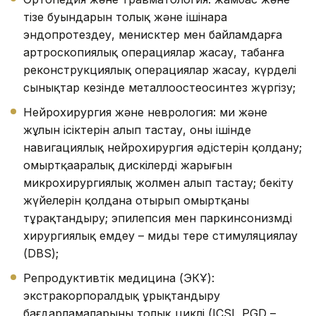
тізе буындарын толық және ішінара
эндопротездеу, менисктер мен байламдарға
артроскопиялық операциялар жасау, табанға
реконструкциялық операциялар жасау, күрделі
сынықтар кезінде металлоостеосинтез жүргізу;
Нейрохирургия және неврология: ми және
жұлын ісіктерін алып тастау, оның ішінде
навигациялық нейрохирургия әдістерін қолдану;
омыртқааралық дискілердің жарығын
микрохирургиялық жолмен алып тастау; бекіту
жүйелерін қолдана отырып омыртқаны
тұрақтандыру; эпилепсия мен паркинсонизмді
хирургиялық емдеу – миды терең стимуляциялау
(DBS);
Репродуктивтік медицина (ЭКҰ):
экстракорпоралдық ұрықтандыру
бағдарламаларының толық циклі (ICSI, PGD –