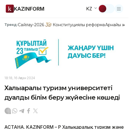
KAZINFORM
KZ
Сайлау-2026
Конституциялық реформа
Арнайы жо
Тренд:
18:18, 16 Ақпан 2024
Халықаралық туризм университеті
дуалды білім беру жүйесіне көшеді
АСТАНА. KAZINFORM – ҚР Халықаралық туризм және