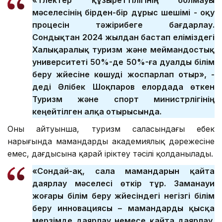
«Түлектер құзыреттілігінің болмауы
мәселесінің бірден-бір дұрыс шешімі - оқу
процесін тәжірибеге бағдарлау.
Сондықтан 2024 жылдан бастап еліміздегі
Халықаралық туризм және меймандостық
университеті 50%-де 50%-ға дуалды білім
беру жүйесіне көшуді жоспарлап отыр», -
деді Әлібек Шоқпаров елордада өткен
Туризм және спорт министрлігінің
кеңейтілген алқа отырысында.
Оның айтуынша, туризм саласындағы еңбек
нарығында мамандарды академиялық дәрежесіне
емес, дағдысына қарай іріктеу тәсілі қолданылады.
«Сондай-ақ, сала мамандарын қайта
даярлау мәселесі өткір тұр. Заманауи
жоғары білім беру жүйесіндегі негізгі білім
беру инновациясы – мамандарды қысқа
мерзімде даярлау немесе қайта даярлау.