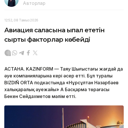
Авторлар
12:52, 08 Тамыз 2026
Авиация саласына ықпал ететін
сыртқы факторлар көбейді
АСТАНА. KAZINFORM — Таяу Шығыстағы жағдай да
әуе компанияларына кері әсер етті. Бұл туралы
BIZDIÑ ORTA подкастында «Нұрсұлтан Назарбаев
халықаралық әуежайы» АҚ Басқарма төрағасы
Бекен Сейдахметов мәлім етті.