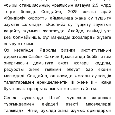
құбыры станциясының құрылысын аяқтауға 2,5 млрд
теңге бөлінді. Сондай-ақ, 2025 жылға қарай
«Кендірлі» курорттық аймағында жаңа су тұщыту
зауыты салынады. «Каспий» су тұщыту зауытын
кеңейту жұмысы жалғасуда. Алайда, сенімді қуат
көзі болмайынша, бұл маңызды жобаларды жүзеге
асыру өте қиын.
Өз кезегінде, Ядролық физика институтының
директоры Саябек Сахиев Қазақстанда бейбіт атом
энергиясын дамытуға қажет жоғары кадрлық,
ресурстық және ғылыми әлеует бар екенін
мәлімдеді. Сондай-ақ, ол әлемде жоғары қауіпсіздік
талаптарымен ерекшеленетін III және III+ жаңа
буын реакторлары салынып жатқанын айтты.
Сенек ауылында Штаб мүшелері жергілікті
тұрғындармен өңірдегі өзекті мәселелерді
талқылады. Яғни, ауылда жаңа жұмыс орындарын