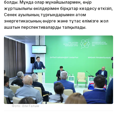
болды. Мұнда олар мұнайшылармен, өңір
жұртшылығы өкілдерімен бірқатар кездесу өткізіп,
Сенек ауылының тұрғындарымен атом
энергетикасының өңірге және тұтас елімізге жол
ашатын перспективаларды талқылады.
Фото: Әли Ғалым