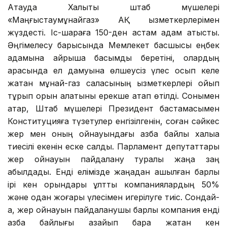
Ақтауда Халықтық штаб мүшелері
«Маңғыстаумұнайгаз» АҚ қызметкерлерімен
жүздесті. Іс-шараға 150-ден астам адам қатысты.
Әңгімелесу барысында Мемлекет басшысы еңбек
адамына айрықша басымдық беретіні, олардың
арасында ел дамуына өлшеусіз үлес қосып келе
жатқан мұнай-газ саласының қызметкерлері ойып
тұрып орын алатыны ерекше атап өтілді. Сонымен
қатар, Штаб мүшелері Президент бастамасымен
Конституцияға түзетулер енгізілгенін, соған сәйкес
жер мен оның қойнауындағы қазба байлық халыққа
тиесілі екенін еске салды. Парламент депутаттары
жер қойнауын пайдалану туралы жаңа заң
қабылдады. Енді елімізде жаңадан ашылған барлық
ірі кен орындары ұлттық компаниялардың 50%
және одан жоғары үлесімен игерілуге тиіс. Сондай-
ақ, жер қойнауын пайдаланушы барлық компания енді
қазба байлығы азайып бара жатқан кен