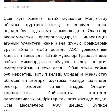
Фото: Әли Ғалым
Осы күні Халықтық штаб мүшелері Маңғыстау
облысы жұртшылығының өкілдерімен және
өңірдегі белсенді азаматтармен кездесті. Олар өңір
экономикасын әртараптандыруға, инвестиция
ағынын ұлғайтуға және жаңа жұмыс орындарын
құруға қабілетті жоба ретінде АЭС құрылысының
маңызын талқылады. Штаб мүшелері Қазақстан жыл
сайын миллиардтаған кВт/сағ электр энергия
импорттайтынын еске салды. Жыл өткен сайын
бұл көрсеткіш артып келеді. Сондай-ақ Маңғыстау
облысы ең жоғары жүктеме кезінде шетелден
электр энергия сатып алады. Энергия
тапшылығына байланысты көптеген
перспективалы өндірістер тек қағаз жүзінде қалуда.
Осы мәселелерді АЭС шешеді. Бүгінде