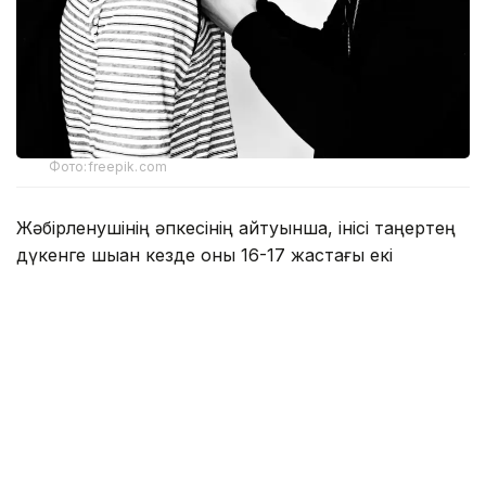
Фото:freepik.com
Жәбірленушінің әпкесінің айтуынша, інісі таңертең
дүкенге шыққан кезде оны 16-17 жастағы екі
жасөспірім күтіп тұрған. Олар мектеп оқушысын
танысына қоңырау шалып, сыртқа шақыруға
мәжбүрлеген. Алайда шақырылған жасөспірім
сыртқа шығудан бас тартқан соң, күдіктілер баланы
соққыға жығып, әрекеттерін бейнежазбаға түсірген.
Осы жағдайдан кейін жәбірленуші ауруханаға
жеткізілген. Облыстық денсаулық сақтау
басқармасының мәліметінше, бала жабық бас-ми