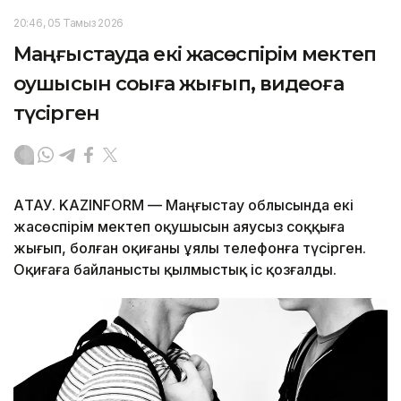
20:46, 05 Тамыз 2026
Маңғыстауда екі жасөспірім мектеп
оқушысын соққыға жығып, видеоға
түсірген
АҚТАУ. KAZINFORM — Маңғыстау облысында екі
жасөспірім мектеп оқушысын аяусыз соққыға
жығып, болған оқиғаны ұялы телефонға түсірген.
Оқиғаға байланысты қылмыстық іс қозғалды.