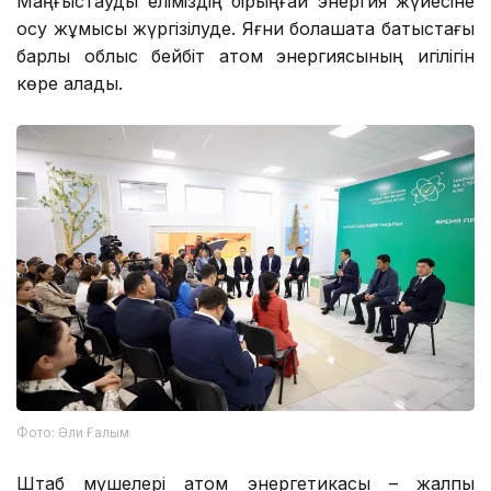
Маңғыстауды еліміздің бірыңғай энергия жүйесіне
қосу жұмысы жүргізілуде. Яғни болашақта батыстағы
барлық облыс бейбіт атом энергиясының игілігін
көре алады.
Фото: Әли Ғалым
Штаб мүшелері атом энергетикасы – жалпы