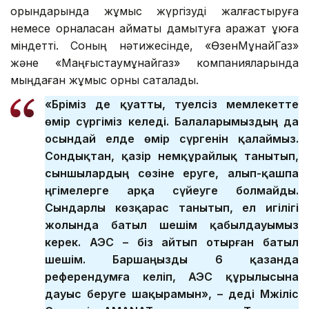
орындарында жұмыс жүргізуді жалғастыруға
немесе орналасқан аймақты дамытуға қаражат құюға
міндетті. Соның нәтижесінде, «ӨзенМұнайГаз»
және «Маңғыстаумұнайгаз» компанияларында
мыңдаған жұмыс орны сақталады.
«Бәріміз де қуатты, тәуелсіз мемлекетте
өмір сүргіміз келеді. Балаларымыздың да
осындай елде өмір сүргенін қалаймыз.
Сондықтан, қазір немқұрайлық танытып,
сыншылардың сөзіне еруге, алып-қашпа
әңгімелерге арқа сүйеуге болмайды.
Сындарлы көзқарас танытып, ел игілігі
жолында батыл шешім қабылдауымыз
керек. АЭС – біз айтып отырған батыл
шешім. Баршаңызды 6 қазанда
референдумға келіп, АЭС құрылысына
дауыс беруге шақырамын», – деді Мәжіліс