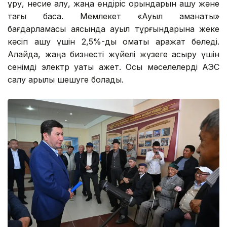
құру, несие алу, жаңа өндіріс орындарын ашу және
тағы басқа. Мемлекет «Ауыл аманаты»
бағдарламасы аясында ауыл тұрғындарына жеке
кәсіп ашу үшін 2,5%-дық қомақты қаражат бөледі.
Алайда, жаңа бизнесті жүйелі жүзеге асыру үшін
сенімді электр қуаты қажет. Осы мәселелерді АЭС
салу арқылы шешуге болады.