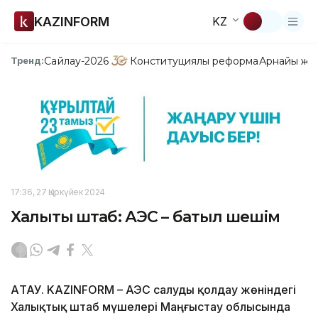
KAZINFORM
KZ
Сайлау-2026
Конституциялық реформа
Арнайы жо
Тренд:
17:36, 27 Қыркүйек 2024
Халықтық штаб: АЭС – батыл шешім
АҚТАУ. KAZINFORM – АЭС салуды қолдау жөніндегі
Халықтық штаб мүшелері Маңғыстау облысында