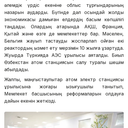
әлемдік үрдіс екеніне облыс тұрғындарының
назарын аударды. Бүгінде дәл осындай жолды
экономикасы дамыған елдердің басым көпшілігі
таңдады. Олардың қатарында АҚШ, Франция,
Қытай және өзге де мемлекеттер бар. Мәселен,
Бельгия жауып тастауды жоспарлап қойған екі
реактордың қызмет ету мерзімін 10 жылға ұзартуда.
Жуырда Түркияда АЭС құрылысы аяқталды. Биыл
Өзбекстан атом станциясын салу туралы шешім
қабылдады.
Жалпы, маңғыстаулықтар атом электр станциясы
құрылысына жоғары қызығушылық танытып,
Мемлекет басшысының реформаларын қолдауға
дайын екенін жеткізді.