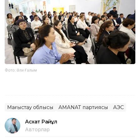
Фото: Әли Ғалым
Маңғыстау облысы
АМАNAT партиясы
АЭС
Асхат Райқұл
Авторлар