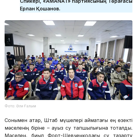
Спикері, «AMANAT» партиясының Төрағасы
Ерлан Қошанов.
Фото: Әли Ғалым
Сонымен қатар, Штаб мүшелері аймақтағы ең өзекті
мәселенің біріне – ауыз су тапшылығына тоқталды.
Мәселен, биыл Форт-Шевченкодағы су тазарту