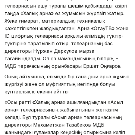
телеарнасын ашу туралы шешім қабылдады. Қазіргі
таңда «Халық арна» өз жұмысын жүргізіп жатыр.
Жеке ғимарат, материалдық-техникалық
қажеттілікпен жабдықталған. Арна «ОтауТВ» және
ІD цифрлық телеарнасы арқылы еліміздің түкпір-
түкпіріне таратылып отыр. телеарнаның бас
директоры Нұржан Дарқұлов мырза
тағайындалды. Ол өз мамандығының білгірі», -
ҚМДБ төрағасының орынбасары Ершат Оңғаров
Оның айтуынша, елімізде бір ғана діни арна жұмыс
жүргізуі және ол мүфтияттың иелігінде болуы
құптарлық іс екенін айтты.
«Осы ретті «Халық арна» ашылғандықтан «Асыл
арна» телеарнасының жабылатынын жеткізгім
келеді. Бұл туралы «Асыл арна» телеарнасының
директоры Мұхаметжан Тазабеков ҚМДБ
жанындағы ғұламалар кеңесінің отырысына келіп