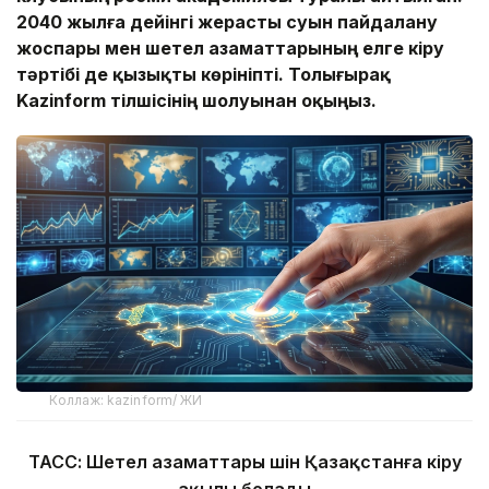
2040 жылға дейінгі жерасты суын пайдалану
жоспары мен
шетел азаматтарының елге кіру
тәртібі де
қызықты көрініпті. Толығырақ
Kaz
inform тілшісінің шолуынан оқыңыз.
Коллаж: kazinform/ ЖИ
ТАСС: Шетел азаматтары үшін Қазақстанға кіру
ақылы болады