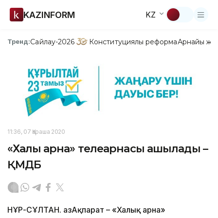
KAZINFORM
KZ
Сайлау-2026
Конституциялық реформа
Арнайы жо
Тренд:
11:36, 07 Қараша 2020
«Халық арна» телеарнасы ашылады –
ҚМДБ
НҰР-СҰЛТАН. ҚазАқпарат – «Халық арна»