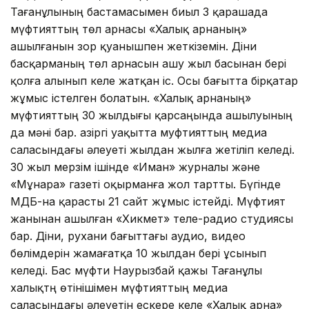
Тағанұлының бастамасымен биыл 3 қарашада
мүфтияттың төл арнасы «Халық арнаның»
ашылғанын зор қуанышпен жеткіземін. Діни
басқарманың төл арнасын ашу жыл басынан бері
қолға алынып келе жатқан іс. Осы бағытта бірқатар
жұмыс істелген болатын. «Халық арнаның»
мүфтияттың 30 жылдығы қарсаңында ашылуының
да мәні бар. Қазіргі уақытта муфтияттың медиа
саласындағы әлеуеті жылдан жылға жетіліп келеді.
30 жыл мерзім ішінде «Иман» журналы және
«Мұнара» газеті оқырманға жол тартты. Бүгінде
ҚМДБ-на қарасты 21 сайт жұмыс істейді. Мүфтият
жанынан ашылған «Хикмет» теле-радио студиясы
бар. Діни, рухани бағыттағы аудио, видео
бөлімдерін жамағатқа 10 жылдан бері ұсынып
келеді. Бас мүфти Наурызбай қажы Тағанұлы
халықтң өтінішімен мүфтияттың медиа
саласындағы әлеуетін ескере келе «Халық арна»