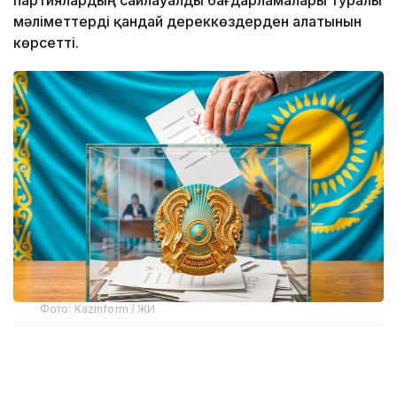
мәліметтерді қандай дереккөздерден алатынын
көрсетті.
Фото: Kazinform / ЖИ
Институттың әлеуметтік зерттеулер
департаментінің басшысы Гүлден Емішеваның