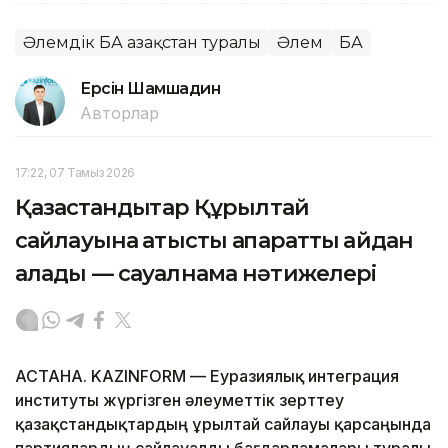
Әлемдік БАҚ Қазақстан туралы
Әлем
БАҚ
Ерсiн Шамшадин
Авторлар
17:22, 07 Тамыз 2026
Қазақстандықтар Құрылтай
сайлауына қатысты ақпаратты қайдан
алады — сауалнама нәтижелері
АСТАНА. KAZINFORM — Еуразиялық интеграция
институты жүргізген әлеуметтік зерттеу
қазақстандықтардың Құрылтай сайлауы қарсаңында
партиялардың сайлауалды бағдарламалары туралы