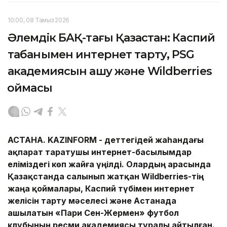
10:00, 08 Тамыз 2026
Әлемдік БАҚ-тағы Қазақстан: Каспий
табанымен интернет тарту, PSG
академиясын ашу және Wildberries
қоймасы
АСТАНА.
KAZINFORM -
Әдеттегідей жаһандағы
ақпарат таратушы интернет-басылымдар
еліміздегі көп жайға үңілді. Олардың арасында
Қазақстанда салынып жатқан Wildberries-тің
жаңа қоймалары,
Каспий түбімен интернет
желісін тарту мәселесі және Астанада
ашылатын «Пари Сен-Жермен» футбол
клубының ресми академиясы туралы айтылған.