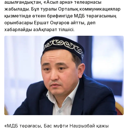
ашылғандықтан, «Асыл арна» телеарнасы
жабылады. Бұл туралы Орталық коммуникациялар
қызметінде өткен брифингіде ҚМДБ төрағасының
орынбасары Ершат Оңғаров айтты, деп
хабарлайды ҚазАқпарат тілшісі.
«ҚМДБ төрағасы, Бас мүфти Наурызбай қажы