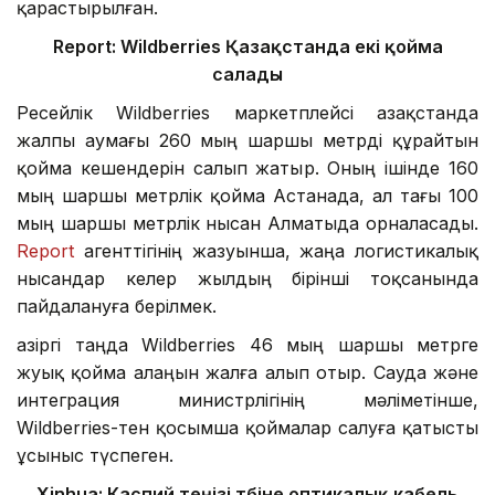
қарастырылған.
Report: Wildberries Қазақстанда екі қойма
салады
Ресейлік Wildberries маркетплейсі Қазақстанда
жалпы аумағы 260 мың шаршы метрді құрайтын
қойма кешендерін салып жатыр. Оның ішінде 160
мың шаршы метрлік қойма Астанада, ал тағы 100
мың шаршы метрлік нысан Алматыда орналасады.
Report
агенттігінің жазуынша, жаңа логистикалық
нысандар келер жылдың бірінші тоқсанында
пайдалануға берілмек.
Қазіргі таңда Wildberries 46 мың шаршы метрге
жуық қойма алаңын жалға алып отыр. Сауда және
интеграция министрлігінің мәліметінше,
Wildberries-тен қосымша қоймалар салуға қатысты
ұсыныс түспеген.
Xinhua:
Каспий теңізі түбіне оптикалық кабель