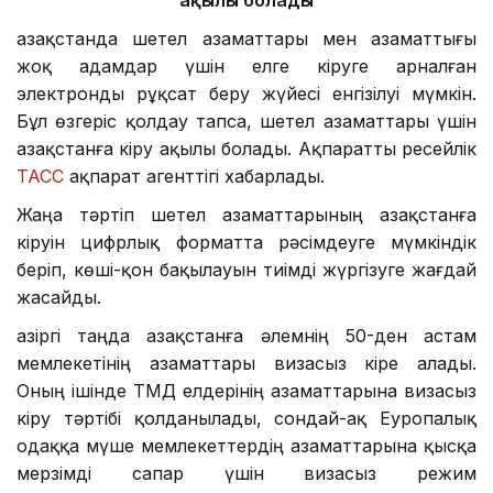
Қазақстанда шетел азаматтары мен азаматтығы
жоқ адамдар үшін елге кіруге арналған
электронды рұқсат беру жүйесі енгізілуі мүмкін.
Бұл өзгеріс қолдау тапса, шетел азаматтары үшін
Қазақстанға кіру ақылы болады. Ақпаратты ресейлік
ТАСС
ақпарат агенттігі хабарлады.
Жаңа тәртіп шетел азаматтарының Қазақстанға
кіруін цифрлық форматта рәсімдеуге мүмкіндік
беріп, көші-қон бақылауын тиімді жүргізуге жағдай
жасайды.
Қазіргі таңда Қазақстанға әлемнің 50-ден астам
мемлекетінің азаматтары визасыз кіре алады.
Оның ішінде ТМД елдерінің азаматтарына визасыз
кіру тәртібі қолданылады, сондай-ақ Еуропалық
одаққа мүше мемлекеттердің азаматтарына қысқа
мерзімді сапар үшін визасыз режим