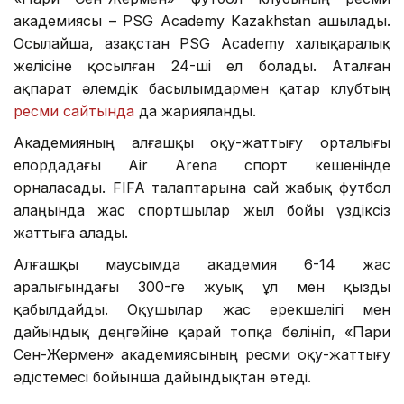
академиясы – PSG Academy Kazakhstan ашылады.
Осылайша, Қазақстан PSG Academy халықаралық
желісіне қосылған 24-ші ел болады. Аталған
ақпарат әлемдік басылымдармен қатар клубтың
ресми сайтында
да жарияланды.
Академияның алғашқы оқу-жаттығу орталығы
елордадағы Air Arena спорт кешенінде
орналасады. FIFA талаптарына сай жабық футбол
алаңында жас спортшылар жыл бойы үздіксіз
жаттыға алады.
Алғашқы маусымда академия 6-14 жас
аралығындағы 300-ге жуық ұл мен қызды
қабылдайды. Оқушылар жас ерекшелігі мен
дайындық деңгейіне қарай топқа бөлініп, «Пари
Сен-Жермен» академиясының ресми оқу-жаттығу
әдістемесі бойынша дайындықтан өтеді.