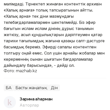
мәлімдеді. Тірнектеп жинаған контенттік архивін
«Халық арнаға» толық тапсыратынын айтты.
«Халық арна» тек діни мазмұндағы
телебағдарламалармен шектелмейді. Біз эфир
бағытын ислам ислам дінінің дұрыс танымын
жеткізу, асыл құндылықтарын дәріптеумен қатар
тарихи тағылымдық жағына қазақы салт-дәстүрге
басымдық береміз. Эфирді сапалы контентпен
толтыру оңай емес. Сол үшін арнайы жобалар мен
көрерменнің оынан шығатын бағдарламалар
дайындалу барысында», - дейді ол.
Фото: mazhab.kz
БАҚ
Басты жаңалық
Дін
Зарина Қаһарман
Авторлар