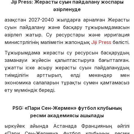
Jiji Press:
Жерасты суын пайдалану жоспары
әзірленуде
Қазақстан 2027-2040 жылдарға арналған Жерасты
суын пайдалану және басқару тұжырымдамасын
әзірлеп жатыр. Су ресурстары және ирригация
министрлігінің мәліметін жапондық
Jiji Press
бөлісті.
Тұжырымдама жерасты су ресурсын басқарудың
заманауи жүйесін қалыптастыруға бағытталған.
Құжатты іске асыру жерасты суын пайдаланудың
тиімділігін арттырып, елді мекендер мен
экономика салаларын тұрақты сумен қамтамасыз
ету мүмкіндік береді.
PSG: «Пари Сен-Жермен» футбол клубының
ресми академиясы ашылады
Қыркүйек айында Астанада Францияның әйгілі
«Пари Сен-Жермен» футбол клубының ресми