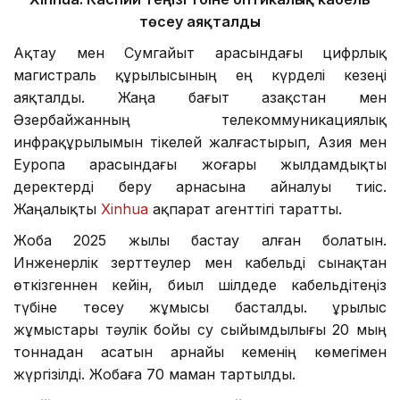
төсеу аяқталды
Ақтау мен Сумгайыт арасындағы цифрлық
магистраль құрылысының ең күрделі кезеңі
аяқталды. Жаңа бағыт Қазақстан мен
Әзербайжанның телекоммуникациялық
инфрақұрылымын тікелей жалғастырып, Азия мен
Еуропа арасындағы жоғары жылдамдықты
деректерді беру арнасына айналуы тиіс.
Жаңалықты
Xinhua
ақпарат агенттігі таратты.
Жоба 2025 жылы бастау алған болатын.
Инженерлік зерттеулер мен кабельді сынақтан
өткізгеннен кейін, биыл шілдеде кабельдітеңіз
түбіне төсеу жұмысы басталды. Құрылыс
жұмыстары тәулік бойы су сыйымдылығы 20 мың
тоннадан асатын арнайы кеменің көмегімен
жүргізілді. Жобаға 70 маман тартылды.