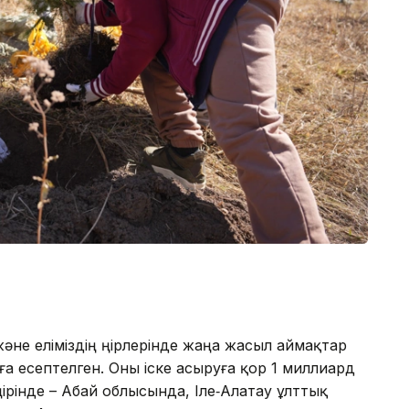
әне еліміздің өңірлерінде жаңа жасыл аймақтар
а есептелген. Оны іске асыруға қор 1 миллиард
өңірінде – Абай облысында, Іле‑Алатау ұлттық