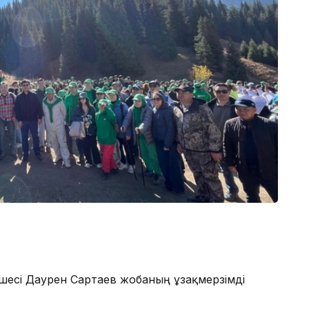
шесі Даурен Сартаев жобаның ұзақмерзімді