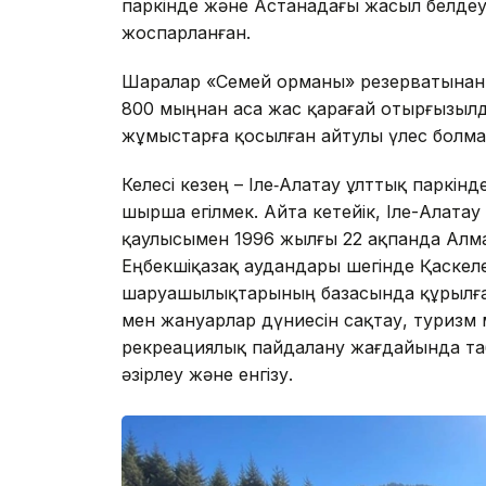
паркінде және Астанадағы жасыл белдеу
жоспарланған.
Шаралар «Семей орманы» резерватынан б
800 мыңнан аса жас қарағай отырғызылд
жұмыстарға қосылған айтулы үлес болма
Келесі кезең – Іле‑Алатау ұлттық паркін
шырша егілмек. Айта кетейік, Іле-Алатау
қаулысымен 1996 жылғы 22 ақпанда Алм
Еңбекшіқазақ аудандары шегінде Қаскел
шаруашылықтарының базасында құрылған.
мен жануарлар дүниесін сақтау, туризм
рекреациялық пайдалану жағдайында таб
әзірлеу және енгізу.