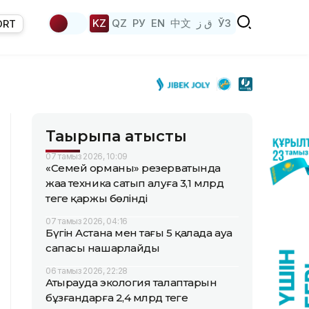
KZ
QZ
РУ
EN
中文
ق ز
ЎЗ
ORT
Тақырыпқа қатысты
07 тамыз 2026, 10:09
«Семей орманы» резерватында
жаңа техника сатып алуға 3,1 млрд
теңге қаржы бөлінді
07 тамыз 2026, 04:16
Бүгін Астана мен тағы 5 қалада ауа
сапасы нашарлайды
06 тамыз 2026, 22:28
Атырауда экология талаптарын
бұзғандарға 2,4 млрд теңге