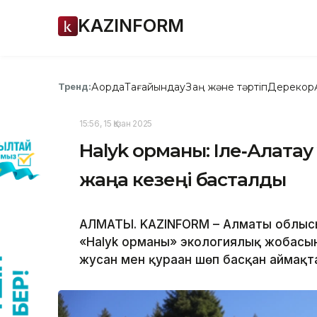
KAZINFORM
Ақорда
Тағайындау
Заң және тәртіп
Дерекқор
Тренд:
15:56, 15 Қазан 2025
Halyk орманы: Іле‑Алатау
жаңа кезеңі басталды
АЛМАТЫ. KAZINFORM – Алматы облысы 
«Halyk орманы» экологиялық жобасын
жусан мен қураған шөп басқан аймақта