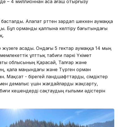
де – 4 миллионнан аса ағаш отырғызу
асталды. Алапат өрттен зардап шеккен аумаққа
ы. Бұл орманды қалпына келтіру бағытындағы
қ.
де жүзеге асады. Ондағы 5 гектар аумаққа 14 мың
 мемлекеттік ұлттық табиғи паркі Үкімет
аты облысының Қарасай, Талғар және
ең, қала маңындағы және Түрген орман
 Мақсат - бірегей ландшафттарды, өсімдіктер
 мен демалыс үшін жағдайларды жақсарту,
иғи кешендерді сақтаудың ғылыми әдістерін