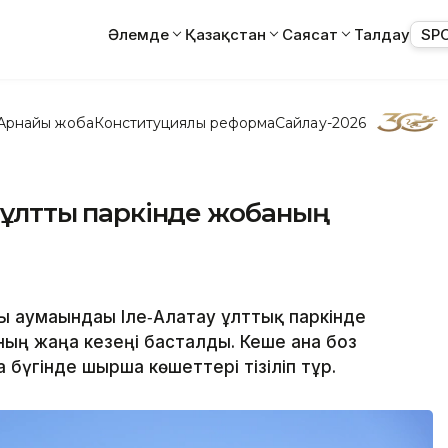
Әлемде
Қазақстан
Саясат
Талдау
SP
Арнайы жоба
Конституциялық реформа
Сайлау-2026
 ұлттық паркінде жобаның
аумағындағы Іле‑Алатау ұлттық паркінде
ың жаңа кезеңі басталды. Кеше ғана боз
 бүгінде шырша көшеттері тізіліп тұр.