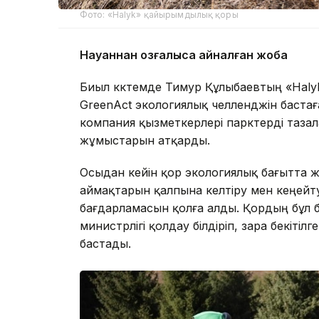
Фото: «Halyk» қайырымдылық қоры
Науқаннан қозғалысқа айналған жоба
Биыл көктемде Тимур Құлыбаевтың «Haly
GreenAct экологиялық челленджін бастаға
компания қызметкерлері парктерді таза
жұмыстарын атқарды.
Осыдан кейін қор экологиялық бағытта
аймақтарын қалпына келтіру мен кеңейту
бағдарламасын қолға алды. Қордың бұл 
министрлігі қолдау білдіріп, өзара бекіт
бастады.