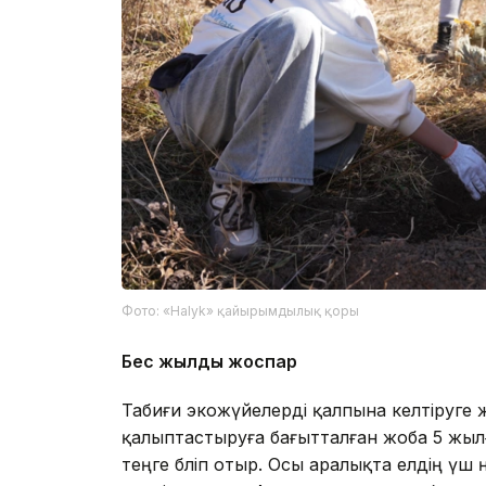
Фото: «Halyk» қайырымдылық қоры
Бес жылдық жоспар
Табиғи экожүйелерді қалпына келтіруге ж
қалыптастыруға бағытталған жоба 5 жылғ
теңге бөліп отыр. Осы аралықта елдің үш 