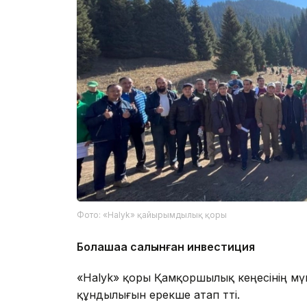
Фото: «Halyk» қайырымдылық қоры
Болашаққа салынған инвестиция
«Halyk» қоры Қамқоршылық кеңесінің мү
құндылығын ерекше атап өтті.