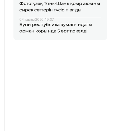
Фототұзақ Тянь-Шань қоңыр аюының
сирек сәттерін түсіріп алды
04 тамыз 2026, 19:37
Бүгін республика аумағындағы
орман қорында 5 өрт тіркелді