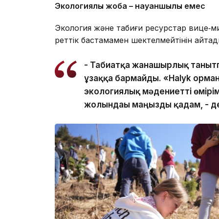
Экологиялық жоба – науқаншылық емес
Экология және табиғи ресурстар вице‑ми
реттік бастамамен шектелмейтінін айтад
- Табиғатқа жанашырлық таныт
ұзаққа бармайды. «Halyk орма
экологиялық мәдениетті өмірімі
жолындағы маңызды қадам, - д