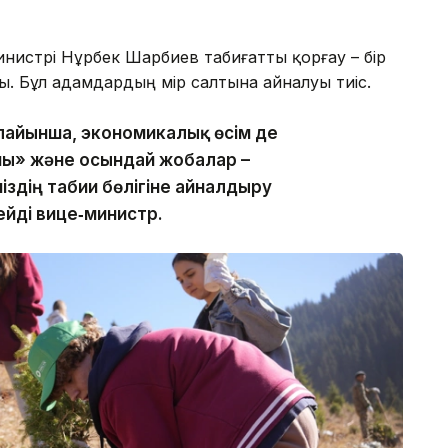
нистрі Нұрбек Шарбиев табиғатты қорғау – бір
ы. Бұл адамдардың өмір салтына айналуы тиіс.
пайынша, экономикалық өсім де
ны» және осындай жобалар –
здің табиғи бөлігіне айналдыру
ейді вице‑министр.