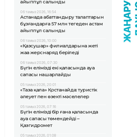
айыппұл салынды
06 тамыз 2026, 16:54
Астанада абаттандыру талаптарын
бұзғандарға 57 млн теңгеден астам
айыппұл салынды
06 тамыз 2026, 10:00
«Қазсушар» филиалдарына жеті
жаңа жерснаряд беріледі
06 тамыз 2026, 07:30
Бүгін еліміздің екі қаласында ауа
сапасы нашарлайды
05 тамыз 2026, 20:01
«Таза қала» Қостанайда: туристік
әлеует пен өзекті мәселелер
05 тамыз 2026, 07:16
Бүгін еліміздің бір ғана қаласында
ауа сапасы төмендейді –
Қазгидромет
05 тамыз 2026, 01:08