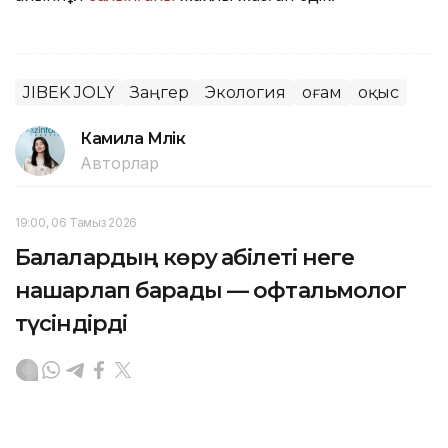
JIBEK JOLY
Заңгер
Экология
Қоғам
Қоқыс
Камила Мүлік
Авторлар
19:00, 06 Тамыз 2026
Балалардың көру қабілеті неге
нашарлап барады — офтальмолог
түсіндірді
АСТАНА. KAZINFORM — Елімізде көру қабілеті