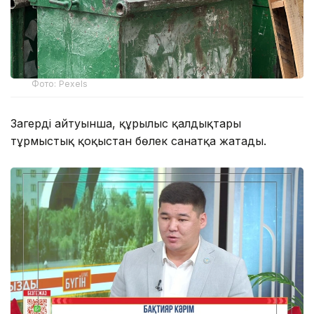
Фото: Pexels
Заңгердің айтуынша, құрылыс қалдықтары
тұрмыстық қоқыстан бөлек санатқа жатады.