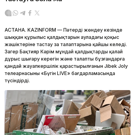
АСТАНА. KAZINFORM — Пәтерді жөндеу кезінде
шыққан құрылыс қалдықтарын ауладағы қоқыс
жәшіктеріне тастау заң талаптарына қайшы келеді.
Заңгер Бақтияр Кәрім мұндай қалдықтарды қалай
дұрыс шығару керегін және талапты бұзғандарға
қандай жауапкершілік қарастырылғанын Jibek Joly
телеарнасының «Бүгін LIVE» бағдарламасында
түсіндірді.