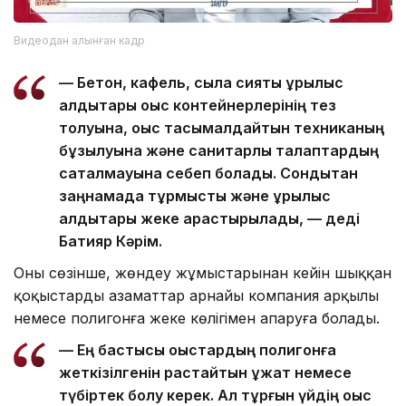
Видеодан алынған кадр
— Бетон, кафель, сылақ сияқты құрылыс
қалдықтары қоқыс контейнерлерінің тез
толуына, қоқыс тасымалдайтын техниканың
бұзылуына және санитарлық талаптардың
сақталмауына себеп болады. Сондықтан
заңнамада тұрмыстық және құрылыс
қалдықтары жеке қарастырылады, — деді
Бақтияр Кәрім.
Оның сөзінше, жөндеу жұмыстарынан кейін шыққан
қоқыстарды азаматтар арнайы компания арқылы
немесе полигонға жеке көлігімен апаруға болады.
— Ең бастысы қоқыстардың полигонға
жеткізілгенін растайтын құжат немесе
түбіртек болу керек. Ал тұрғын үйдің қоқыс