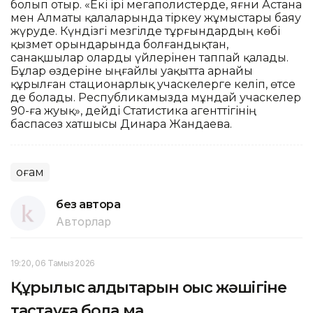
болып отыр. «Екі ірі мегаполистерде, яғни Астана
мен Алматы қалаларында тіркеу жұмыстары баяу
жүруде. Күндізгі мезгілде тұрғындардың көбі
қызмет орындарында болғандықтан,
санақшылар оларды үйлерінен таппай қалады.
Бұлар өздеріне ыңғайлы уақытта арнайы
құрылған стационарлық учаскелерге келіп, өтсе
де болады. Республикамызда мұндай учаскелер
90-ға жуық», дейді Статистика агенттігінің
баспасөз хатшысы Динара Жандаева.
Қоғам
без автора
Авторлар
19:20, 06 Тамыз 2026
Құрылыс қалдықтарын қоқыс жәшігіне
тастауға бола ма