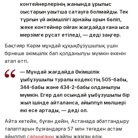
контейнерлерінің жанында құрылыс
қоқыстарын уақытша сақтауға болмайды. Тек
тұрғын үй әкімшілігі арнайы орын бөліп,
жеке контейнер қойған жағдайда ғана қысқа
мерзімге рұқсат етіледі, — деді заңгер.
Бақтияр Кәрім мұндай құқықбұзушылық үшін
бірнеше әкімшілік бап қолданылуы мүмкін екенін
атап өтті.
— Мұндай жағдайда Әкімшілік
құқықбұзушылық туралы кодекстің 505-бабы,
344-бабы және 434-2-бабы қолданылуы
мүмкін. Егер дәл осындай құқықбұзушылық бір
жыл ішінде қайталанса, айыппұл мөлшері
екі есе артады, — деді ол.
Айта кетейік, бұған дейін, Астанада абаттандыру
талаптарын бұзғандарға 57 млн теңгеден астам
айыппұл
салынғаны
жайлы жазған едік.