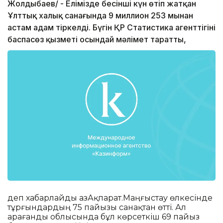
Жолдыбаев/ - Елімізде бесінші күн өтіп жатқан
Ұлттық халық санағында 9 миллион 253 мыңнан
астам адам тіркелді. Бүгін ҚР Статистика агенттігінің
баспасөз қызметі осындай мәлімет таратты,
деп хабарлайды ҚазАқпарат.Маңғыстау өлкесінде
тұрғындардың 75 пайызы санақтан өтті. Ал
Қарағанды облысында бұл көрсеткіш 69 пайыз