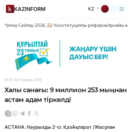
KAZINFORM
KZ
Сайлау-2026
Конституциялық реформа
Арнайы жо
Тренд:
16:13, 02 Наурыз 2009
Халық санағы: 9 миллион 253 мыңнан
астам адам тіркелді
АСТАНА. Наурыздың 2-сі. ҚазАқпарат /Жасұлан