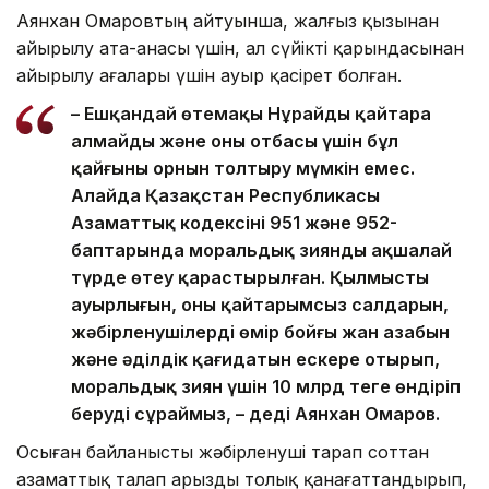
Аянхан Омаровтың айтуынша, жалғыз қызынан
айырылу ата-анасы үшін, ал сүйікті қарындасынан
айырылу ағалары үшін ауыр қасірет болған.
– Ешқандай өтемақы Нұрайды қайтара
алмайды және оның отбасы үшін бұл
қайғының орнын толтыру мүмкін емес.
Алайда Қазақстан Республикасы
Азаматтық кодексінің 951 және 952-
баптарында моральдық зиянды ақшалай
түрде өтеу қарастырылған. Қылмыстың
ауырлығын, оның қайтарымсыз салдарын,
жәбірленушілердің өмір бойғы жан азабын
және әділдік қағидатын ескере отырып,
моральдық зиян үшін 10 млрд теңге өндіріп
беруді сұраймыз, – деді Аянхан Омаров.
Осыған байланысты жәбірленуші тарап соттан
азаматтық талап арызды толық қанағаттандырып,