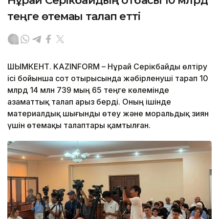
Нұрай Серікбайдың отбасы 10 млрд
теңге өтемақы талап етті
ШЫМКЕНТ. KAZINFORM – Нұрай Серікбайды өлтіру
ісі бойынша сот отырысында жәбірленуші тарап 10
млрд 14 млн 739 мың 65 теңге көлемінде
азаматтық талап арыз берді. Оның ішінде
материалдық шығынды өтеу және моральдық зиян
үшін өтемақы талаптары қамтылған.