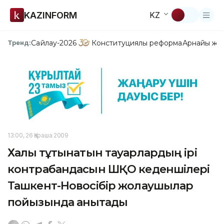
KAZINFORM
KZ
Сайлау-2026
Конституциялық реформа
Арнайы жо
Тренд:
13:00, 26 Қараша 2009
Халық тұтынатын тауарлардың ірі
контрабандасын ШҚО кеденшілері
Ташкент-Новосібір жолаушылар
пойызында анықтады