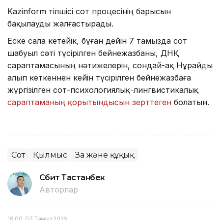
Kazinform тілшісі сот процесінің барысын
бақылауды жалғастырады.
Еске сала кетейік, бұған дейін 7 тамызда сот
шабуыл сәті түсірілген бейнежазбаны, ДНҚ
сараптамасының нәтижелерін, сондай-ақ Нұрайды
алып кеткеннен кейін түсірілген бейнежазбаға
жүргізілген сот-психологиялық-лингвистикалық
сараптаманың қорытындысын зерттеген
болатын.
Сот
Қылмыс
Заң және құқық
Сәбит Тастанбек
Авторлар
18:00, 07 Тамыз 2026