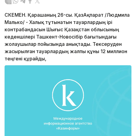
ӨСКЕМЕН. Қарашаның 26-сы. ҚазАқпарат /Людмила
Малько/ - Халық тұтынатын тауарлардың ірі
контрабандасын Шығыс Қазақстан облысының
кеденшілері Ташкент-Новосібір бағытындағы
жолаушылар пойызында анықтады. Тексеруден
жасырылған тауарлардың жалпы құны 12 миллион
теңгені құрайды,