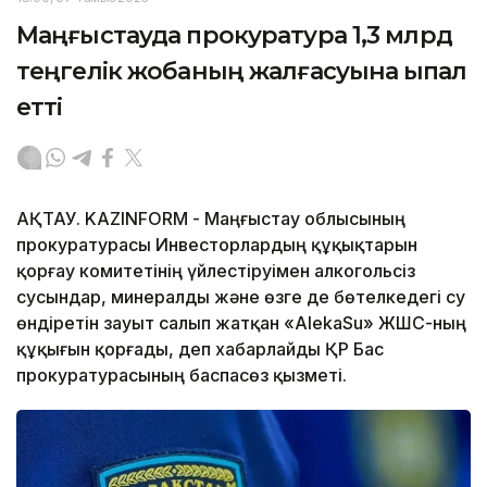
Маңғыстауда прокуратура 1,3 млрд
теңгелік жобаның жалғасуына ықпал
етті
АҚТАУ. KAZINFORM - Маңғыстау облысының
прокуратурасы Инвесторлардың құқықтарын
қорғау комитетінің үйлестіруімен алкогольсіз
сусындар, минералды және өзге де бөтелкедегі су
өндіретін зауыт салып жатқан «AlekaSu» ЖШС-ның
құқығын қорғады, деп хабарлайды ҚР Бас
прокуратурасының баспасөз қызметі.