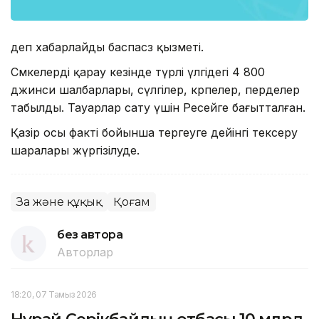
деп хабарлайды баспасөз қызметі.
Сөмкелерді қарау кезінде түрлі үлгідегі 4 800
джинси шалбарлары, сүлгілер, көрпелер, перделер
табылды. Тауарлар сату үшін Ресейге бағытталған.
Қазір осы факті бойынша тергеуге дейінгі тексеру
шаралары жүргізілуде.
Заң және құқық
Қоғам
без автора
Авторлар
18:20, 07 Тамыз 2026