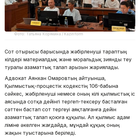
Фото: Татьяна Корякина / Kazinform
Сот отырысы барысында жәбірленуші тараптың
өкілдері материалдық және моральдық зиянды өтеу
туралы азаматтық талап арызын жариялады.
Адвокат Аянхан Омаровтың айтуынша,
Қылмыстық-процестік кодекстің 106-бабына
сәйкес, жәбірленуші немесе оның өкілі қылмыстық іс
аясында сотқа дейінгі тергеп-тексеру басталған
сәттен бастап сот тергеуі аяқталғанға дейін
азаматтық талап қоюға құқылы. Ал қылмыс адам
өліміне әкелген жағдайда, мұндай құқық оның
жақын туыстарына беріледі.