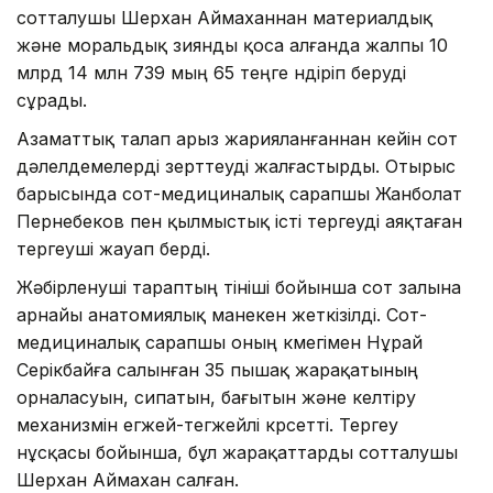
сотталушы Шерхан Аймаханнан материалдық
және моральдық зиянды қоса алғанда жалпы 10
млрд 14 млн 739 мың 65 теңге өндіріп беруді
сұрады.
Азаматтық талап арыз жарияланғаннан кейін сот
дәлелдемелерді зерттеуді жалғастырды. Отырыс
барысында сот-медициналық сарапшы Жанболат
Пернебеков пен қылмыстық істі тергеуді аяқтаған
тергеуші жауап берді.
Жәбірленуші тараптың өтініші бойынша сот залына
арнайы анатомиялық манекен жеткізілді. Сот-
медициналық сарапшы оның көмегімен Нұрай
Серікбайға салынған 35 пышақ жарақатының
орналасуын, сипатын, бағытын және келтіру
механизмін егжей-тегжейлі көрсетті. Тергеу
нұсқасы бойынша, бұл жарақаттарды сотталушы
Шерхан Аймахан салған.