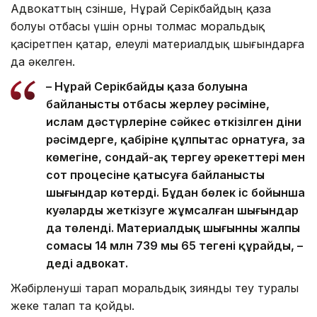
Адвокаттың сөзінше, Нұрай Серікбайдың қаза
болуы отбасы үшін орны толмас моральдық
қасіретпен қатар, елеулі материалдық шығындарға
да әкелген.
– Нұрай Серікбайдың қаза болуына
байланысты отбасы жерлеу рәсіміне,
ислам дәстүрлеріне сәйкес өткізілген діни
рәсімдерге, қабіріне құлпытас орнатуға, заң
көмегіне, сондай-ақ тергеу әрекеттері мен
сот процесіне қатысуға байланысты
шығындар көтерді. Бұдан бөлек іс бойынша
куәларды жеткізуге жұмсалған шығындар
да төленді. Материалдық шығынның жалпы
сомасы 14 млн 739 мың 65 теңгені құрайды, –
деді адвокат.
Жәбірленуші тарап моральдық зиянды өтеу туралы
жеке талап та қойды.