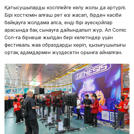
Фото: Виктор Федюнин/ Kazinform
Қатысушылардың косплейге келу жолы да әртүрлі.
Бірі костюмін алғаш рет өзі жасап, бірден кәсіби
байқауға жолдама алса, енді бірі әуесқойлар
арасында бақ сынауға дайындалып жүр. Ал Comic
Con-ға бірнеше жылдан бері келетіндер үшін
фестиваль жаңа образдарды көріп, қызығушылығы
ортақ адамдармен жүздесетін орынға айналған.