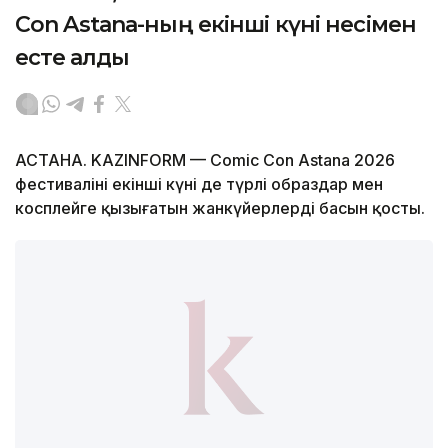
Con Astana-ның екінші күні несімен
есте қалды
АСТАНА. KAZINFORM — Comic Con Astana 2026
фестивалінің екінші күні де түрлі образдар мен
косплейге қызығатын жанкүйерлердің басын қосты.