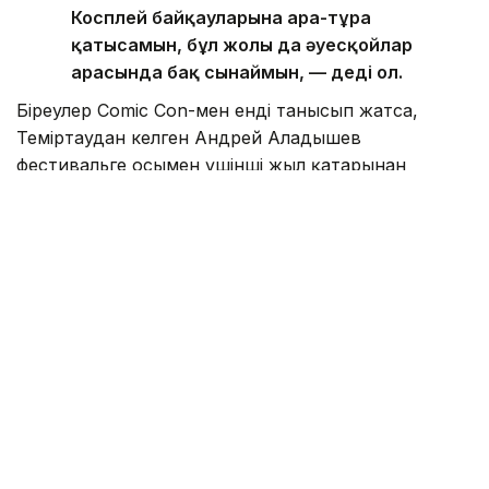
фестивальге алғаш рет келіп отырмын.
Косплей байқауларына ара-тұра
қатысамын, бұл жолы да әуесқойлар
арасында бақ сынаймын, — деді ол.
Біреулер Comic Con-мен енді танысып жатса,
Теміртаудан келген Андрей Аладышев
фестивальге осымен үшінші жыл қатарынан
қатысып жүр. Оның айтуынша, жыл сайын қайта
келуіне ең алдымен мұндағы адамдар мен орта
себеп болған.