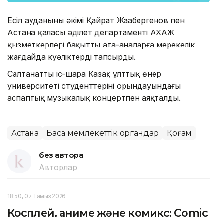
Есіл ауданының әкімі Қайрат Жаңабергенов пен
Астана қаласы әділет департаменті АХАЖ
қызметкерлері бақытты ата-аналарға мерекелік
жағдайда куәліктерді тапсырды.
Салтанатты іс-шара Қазақ ұлттық өнер
университеті студенттерінің орындауындағы
аспаптық музыкалық концертпен аяқталды.
Астана
Басқа мемлекеттік органдар
Қоғам
без автора
Авторлар
18:50, 07 Тамыз 2026
Косплей, аниме және комикс: Comic