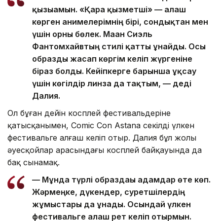
— Анимеге шамамен 2020 жылдан бері
қызығамын. «Қара қызметші» — алғаш
көрген анимелерімнің бірі, сондықтан мен
үшін орны бөлек. Маған Сиэль
Фантомхайвтың стилі қатты ұнайды. Осы
образды жасап көргім келіп жүргеніне
біраз болды. Кейіпкерге барынша ұқсау
үшін көгілдір линза да тақтым, — деді
Далия.
Ол бұған дейін косплей фестивальдеріне
қатысқанымен, Comic Con Astana секілді үлкен
фестивальге алғаш келіп отыр. Далия бұл жолы
әуесқойлар арасындағы косплей байқауында да
бақ сынамақ.
— Мұнда түрлі образдағы адамдар өте көп.
Жәрмеңке, дүкендер, суретшілердің
жұмыстары да ұнады. Осындай үлкен