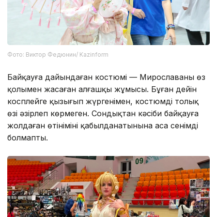
Фото: Виктор Федюнин/ Kazinform
Байқауға дайындаған костюмі — Мирославаның өз
қолымен жасаған алғашқы жұмысы. Бұған дейін
косплейге қызығып жүргенімен, костюмді толық
өзі әзірлеп көрмеген. Сондықтан кәсіби байқауға
жолдаған өтінімінің қабылданатынына аса сенімді
болмапты.