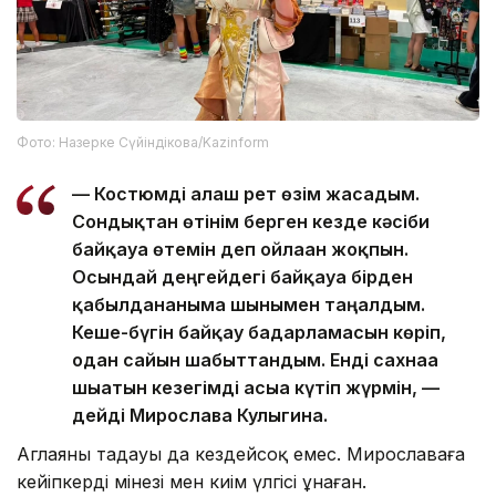
Фото: Назерке Сүйіндікова/Kazinform
— Костюмді алғаш рет өзім жасадым.
Сондықтан өтінім берген кезде кәсіби
байқауға өтемін деп ойлаған жоқпын.
Осындай деңгейдегі байқауға бірден
қабылданғаныма шынымен таңғалдым.
Кеше-бүгін байқау бағдарламасын көріп,
одан сайын шабыттандым. Енді сахнаға
шығатын кезегімді асыға күтіп жүрмін, —
дейді Мирослава Кулыгина.
Аглаяны таңдауы да кездейсоқ емес. Мирославаға