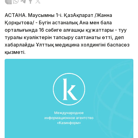
АСТАНА. Маусымның 1-і. ҚазАқпарат /Жанна
Қорқытова/ - Бүгін астаналық Ана мен бала
орталығында 16 сәбиге алғашқы құжаттары - туу
туралы куәліктерін тапсыру салтанаты өтті, деп
хабарлайды Ұлттық медицина холдингінің баспасөз
қызметі.