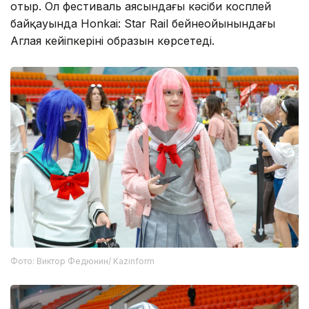
Кулыгина Comic Con Astana-ға алғаш рет қатысып
отыр. Ол фестиваль аясындағы кәсіби косплей
байқауында Honkai: Star Rail бейнеойынындағы
Аглая кейіпкерінің образын көрсетеді.
Фото: Виктор Федюнин/ Kazinform