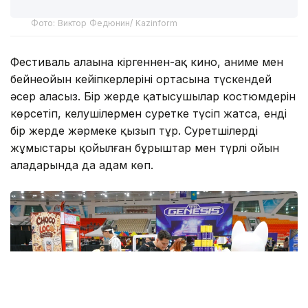
Фото: Виктор Федюнин/ Kazinform
Фестиваль алаңына кіргеннен-ақ кино, аниме мен
бейнеойын кейіпкерлерінің ортасына түскендей
әсер аласыз. Бір жерде қатысушылар костюмдерін
көрсетіп, келушілермен суретке түсіп жатса, енді
бір жерде жәрмеңке қызып тұр. Суретшілердің
жұмыстары қойылған бұрыштар мен түрлі ойын
алаңдарында да адам көп.