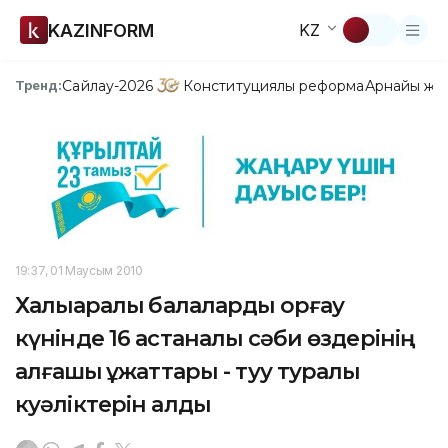
KAZINFORM
KZ
Сайлау-2026
Конституциялық реформа
Арнайы жо
Тренд:
19:37, 01 Маусым 2010
Халықаралық балаларды қорғау
күнінде 16 астаналық сәби өздерінің
алғашқы құжаттары - туу туралы
куәліктерін алды