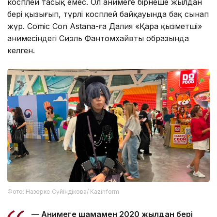
Ал Алматыдан келген Далия Ниязова үшін де
косплей таңсық емес. Ол анимеге бірнеше жылдан
бері қызығып, түрлі косплей байқауында бақ сынап
жүр. Comic Con Astana-ға Далия «Қара қызметші»
анимесіндегі Сиэль Фантомхайвтың образында
келген.
Фото: Назерке Сүйіндікова/ Kazinform