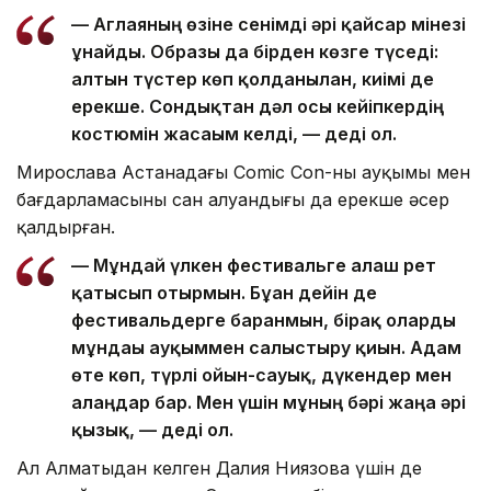
кейіпкердің мінезі мен киім үлгісі ұнаған.
— Аглаяның өзіне сенімді әрі қайсар мінезі
ұнайды. Образы да бірден көзге түседі:
алтын түстер көп қолданылған, киімі де
ерекше. Сондықтан дәл осы кейіпкердің
костюмін жасағым келді, — деді ол.
Мирослава Астанадағы Comic Con-ның ауқымы мен
бағдарламасының сан алуандығы да ерекше әсер
қалдырған.
— Мұндай үлкен фестивальге алғаш рет
қатысып отырмын. Бұған дейін де
фестивальдерге барғанмын, бірақ оларды
мұндағы ауқыммен салыстыру қиын. Адам
өте көп, түрлі ойын-сауық, дүкендер мен
алаңдар бар. Мен үшін мұның бәрі жаңа әрі
қызық, — деді ол.