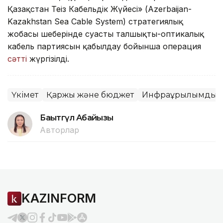
Қазақстан Теңіз Кабельдік Жүйесі» (Azerbaijan-
Kazakhstan Sea Cable System) стратегиялық
жобасы шеңберінде суасты талшықты-оптикалық
кабель партиясын қабылдау бойынша операция
сәтті
жүргізілді.
Үкімет
Қаржы және бюджет
Инфрақұрылымдық 
Бақытгүл Абайқызы
Авторлар
KAZINFORM