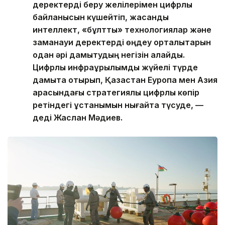
деректерді беру желілерімен цифрлық
байланысын күшейтіп, жасанды
интеллект, «бұлтты» технологиялар және
заманауи деректерді өңдеу орталықтарын
одан әрі дамытудың негізін қалайды.
Цифрлық инфрақұрылымды жүйелі түрде
дамыта отырып, Қазақстан Еуропа мен Азия
арасындағы стратегиялық цифрлық көпір
ретіндегі ұстанымын нығайта түсуде, —
деді Жаслан Мәдиев.