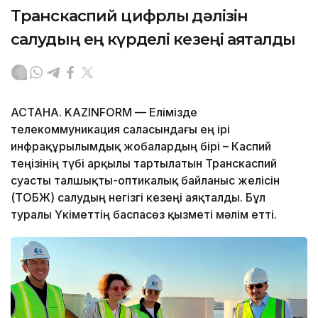
Транскаспий цифрлық дәлізін
салудың ең күрделі кезеңі аяқталды
АСТАНА. KAZINFORM — Елімізде
телекоммуникация саласындағы ең ірі
инфрақұрылымдық жобалардың бірі – Каспий
теңізінің түбі арқылы тартылатын Транскаспий
суасты талшықты-оптикалық байланыс желісін
(ТОБЖ) салудың негізгі кезеңі аяқталды. Бұл
туралы Үкіметтің баспасөз қызметі мәлім етті.