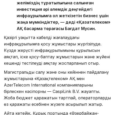
желіміздің тұрақтылығына салынған
инвестиция әрі әлемдік деңгейдегі
инфрақұрылымға қол жеткізетін бизнес үшін
жаңа мүмкіндіктер, — деді «Қазақтелеком»
АҚ басқарма төрағасы Бағдат Мусин.
Қазіргі уақытта кабелді жағалаудағы
инфрақұрылымға қосу жұмыстары жүргізілуде.
Күзде жерүсті инфрақұрылымының құрылысын
аяқтап, іске қосу-баптау жұмыстарын және жүйені
кешенді тестілеуді аяқтау жоспарланып отыр.
Магистральды салу және оны кейіннен пайдалану
жұмыстарына «Қазақтелеком» АҚ мен
AzerTelecom International компанияларының
бірлескен кәсіпорны — CaspiLink B.V. жауапты.
Жоба бюджет қаражатын тартпай, операторлардың
өз қаражаты есебінен жүзеге асырылып жатыр.
Айта кетейік, Құрық портында «Әзербайжан-