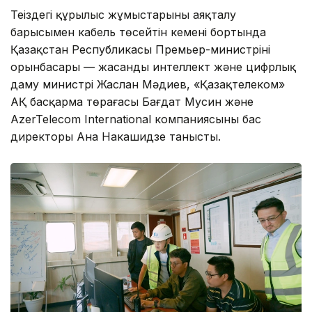
Теңіздегі құрылыс жұмыстарының аяқталу
барысымен кабель төсейтін кеменің бортында
Қазақстан Республикасы Премьер-министрінің
орынбасары — жасанды интеллект және цифрлық
даму министрі Жаслан Мәдиев, «Қазақтелеком»
АҚ басқарма төрағасы Бағдат Мусин және
AzerTelecom International компаниясының бас
директоры Ана Накашидзе танысты.