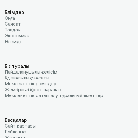
Бөлімдер
Оқиға
Саясат
Талдау
Экономика
Әлемде
Біз туралы
Пайдаланушылық келiciм
Құпиялылық саясаты
Мемлекеттік рәміздер
Жемқорлыққа қарсы шаралар
Мемлекеттік сатып алу туралы мәлiметтер
Басқалар
Сайт картасы
Байланыс
Жарнама