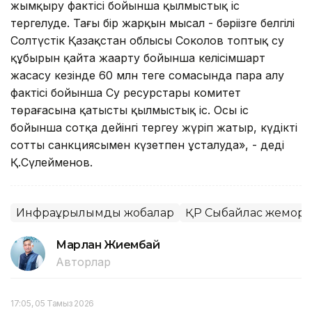
жымқыру фактісі бойынша қылмыстық іс
тергелуде. Тағы бір жарқын мысал - бәріңізге белгілі
Солтүстік Қазақстан облысы Соколов топтық су
құбырын қайта жаңарту бойынша келісімшарт
жасасу кезінде 60 млн теңге сомасында пара алу
фактісі бойынша Су ресурстары комитет
төрағасына қатысты қылмыстық іс. Осы іс
бойынша сотқа дейінгі тергеу жүріп жатыр, күдікті
соттың санкциясымен күзетпен ұсталуда», - деді
Қ.Сүлейменов.
Инфрақұрылымдық жобалар
ҚР Сыбайлас жемқорлыққ
Марлан Жиембай
Авторлар
17:05, 05 Тамыз 2026