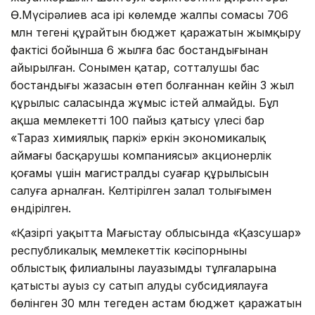
Ө.Мүсірәлиев аса ірі көлемде жалпы сомасы 706
млн теңгені құрайтын бюджет қаражатын жымқыру
фактісі бойынша 6 жылға бас бостандығынан
айырылған. Сонымен қатар, сотталушы бас
бостандығы жазасын өтеп болғаннан кейін 3 жыл
құрылыс саласында жұмыс істей алмайды. Бұл
ақша мемлекеттің 100 пайыз қатысу үлесі бар
«Тараз химиялық паркі» еркін экономикалық
аймағы басқарушы компаниясы» акционерлік
қоғамы үшін магистралды суағар құрылысын
салуға арналған. Келтірілген залал толығымен
өндірілген.
«Қазіргі уақытта Маңғыстау облысында «Қазсушар»
республикалық мемлекеттік кәсіпорнының
облыстық филиалының лауазымды тұлғаларына
қатысты ауыз су сатып алуды субсидиялауға
бөлінген 30 млн теңгеден астам бюджет қаражатын