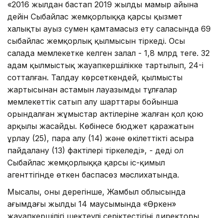
«2016 жылдан бастап 2019 жылдың мамыр айына
дейін Сыбайлас жемқорлыққа қарсы қызмет
халықты ауыз сумен қамтамасыз ету саласында 69
сыбайлас жемқорлық қылмысын тіркеді. Осы
салада мемлекетке келген залал - 1,8 млрд теңге. 32
адам қылмыстық жауапкершілікке тартылып, 24-і
сотталған. Талдау көрсеткендей, қылмыстың
жартысынан астамын лауазымды тұлғалар
мемлекеттік сатып алу шарттары бойынша
орындалған жұмыстар актілеріне жалған қол қою
арқылы жасайды. Көбінесе бюджет қаражатын
ұрлау (25), пара алу (14) және өкілеттікті асыра
пайдалану (13) фактілері тіркеледі», - деді ол
Сыбайлас жемқорлыққа қарсы іс-қимыл
агенттігінде өткен баспасөз мәслихатында.
Мысалы, оның дерегінше, Жамбыл облысында
ағымдағы жылдың 14 маусымында «Өркен»
жауапкершілігі шектеулі серіктестігінің директоры