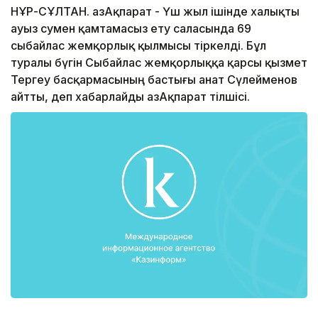
НҰР-СҰЛТАН. ҚазАқпарат - Үш жыл ішінде халықты
ауыз сумен қамтамасыз ету саласында 69
сыбайлас жемқорлық қылмысы тіркелді. Бұл
туралы бүгін Сыбайлас жемқорлыққа қарсы қызмет
Тергеу басқармасының бастығы Қанат Сүлейменов
айтты, деп хабарлайды ҚазАқпарат тілшісі.