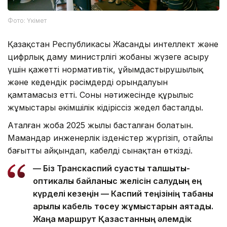
Фото: Үкімет
Қазақстан Республикасы Жасанды интеллект және
цифрлық даму министрлігі жобаны жүзеге асыру
үшін қажетті нормативтік, ұйымдастырушылық
және кедендік рәсімдердің орындалуын
қамтамасыз етті. Соның нәтижесінде құрылыс
жұмыстары әкімшілік кідіріссіз жедел басталды.
Аталған жоба 2025 жылы басталған болатын.
Мамандар инженерлік ізденістер жүргізіп, оңтайлы
бағытты айқындап, кабелді сынақтан өткізді.
— Біз Транскаспий суасты талшықты-
оптикалық байланыс желісін салудың ең
күрделі кезеңін — Каспий теңізінің табаны
арқылы кабель төсеу жұмыстарын аяқтадық.
Жаңа маршрут Қазақстанның әлемдік