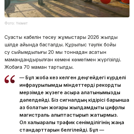
Фото: Үкімет
Суасты кабелін төсеу жұмыстары 2026 жылдың
шілде айында басталды. Құрылыс тәулік бойы
су сыйымдылығы 20 мың тоннадан асатын
мамандандырылған кеменің көмегімен жүргізілді.
Жобаға 70 маман тартылды.
— Бұл жоба кез келген деңгейдегі күрделі
инфрақұрылымдық міндеттерді рекордтық
мерзімде жүзеге асыра алатынымызды
дәлелдейді. Біз сигналдың кідірісі барынша
аз болатын жоғары жылдамдықты цифрлық
магистраль қалыптастырып жатырмыз.
Ол халықаралық трафик сенімділігінің жаңа
стандарттарын белгілейді. Бұл —