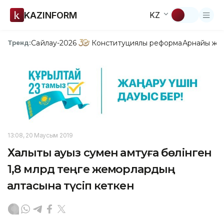
KAZINFORM
KZ
Сайлау-2026
Конституциялық реформа
Арнайы жо
Тренд:
13:08, 20 Маусым 2019
Халықты ауыз сумен қамтуға бөлінген
1,8 млрд теңге жемқорлардың
қалтасына түсіп кеткен