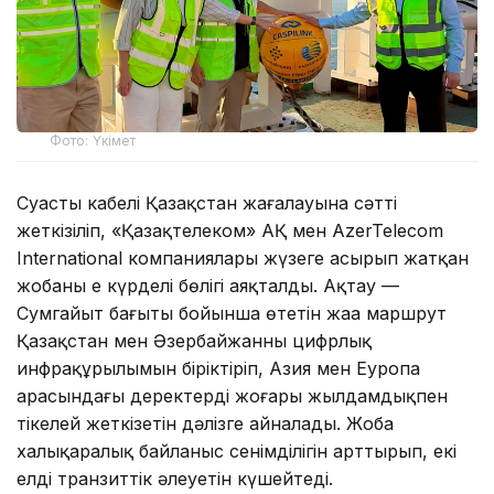
Фото: Үкімет
Суасты кабелі Қазақстан жағалауына сәтті
жеткізіліп, «Қазақтелеком» АҚ мен AzerTelecom
International компаниялары жүзеге асырып жатқан
жобаның ең күрделі бөлігі аяқталды. Ақтау —
Сумгайыт бағыты бойынша өтетін жаңа маршрут
Қазақстан мен Әзербайжанның цифрлық
инфрақұрылымын біріктіріп, Азия мен Еуропа
арасындағы деректерді жоғары жылдамдықпен
тікелей жеткізетін дәлізге айналады. Жоба
халықаралық байланыс сенімділігін арттырып, екі
елдің транзиттік әлеуетін күшейтеді.