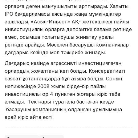
қорларға деген қызығушылықты арттырады. Халықтық
ІРО бағдарламасы аясында жаңа мүмкіндіктер
ашылады. «Асыл-Инвест» АҚ- жетекшілері пайлық
инвестиуциялық қорларға депозитке балама ретінде
емес, қосымша толықтырушы жинақтау құралы
ретінде қарайды. Мәселен басқарушы компаниялар
дағдарыс кезінде мол тәжірибе жинады.
Дағдарыс кезінде агрессивті инвестициялаған
қорлардың жоғалтқаны көп болды. Консервативті
саясат ұстанғандарда бұл азырақ болды. Соның
нәтижесінде 2008 жылы бірде-бір пайлық
инвестициялық қор 4 пунктен жоғары кіріс таба
алмады. Тек нарық тұрақтала бастаған кезде
басқарушы компанияның қолданған құрылымына
қарай кіріс қайта өсті.