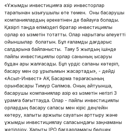
«Ұжымдық инвестицияға қазір инвесторлар
тарапынан қызығушылық өте төмен. Оны басқарушы
компаниялардың әрекетінен де байқауға болады.
Қазіргі таңда еліміздегі бірқатар инвестициялық
қорлар өз қызметін тоқтатты. Олар нарықтағы әлеуетті
ойыншылар болатын. Бұл ғаламдық дағдарыс
салдарына байланысты. Таяу 5 жылдың ішінде
пайлық инвестициялық қорлар санының қысқаруы
бұдан ары жалғасады. Бұл үрдіс сапаны көтеріп,
басқару мен қор құрылымын жақсартады», - дейді
«Асыл-Инвест» АҚ Басқарма төрағасының
орынбасары Тимур Сәлімов. Оның айтуынша,
басқарушы компаниялар қазір өз қызметін негізгі 3
құрамға бағыттауда. Олар - пайлық инвестициялық
қорлардың басқару сапасы мен кіріс деңгейін
көтеру, халықтық қаржылық сауатын арттыру және
ұжымдық инвестициялау саласындағы заңнаманы
жетілдіру. Халықтық ІРО бағдарламасы бөлшек