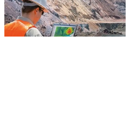
Фото: Kazinform
— «ҚазМұнайГаз» геологиялық барлаудың
үлкен бағдарламасын қабылдады. 2026-
2030 жылдары ауқымды іс-шаралар
жоспарланған. Осы ретте 26 ұңғыманы
бұрғылау қарастырылған. Бірқатар
учаскеде сейсмикалық барлау қамтылады,
оның арасында Жылыой учаскесі де бар, —
деді Асхат Хасенов «Самұрық-Қазына»