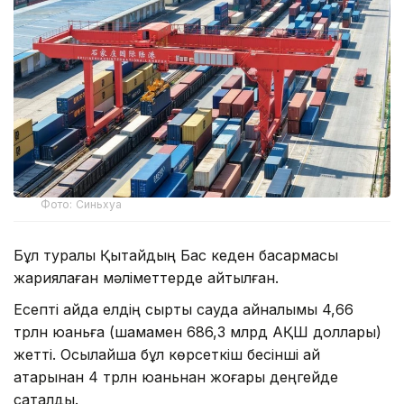
Фото: Синьхуа
Бұл туралы Қытайдың Бас кеден басқармасы
жариялаған мәліметтерде айтылған.
Есепті айда елдің сыртқы сауда айналымы 4,66
трлн юаньға (шамамен 686,3 млрд АҚШ доллары)
жетті. Осылайша бұл көрсеткіш бесінші ай
қатарынан 4 трлн юаньнан жоғары деңгейде
сақталды.