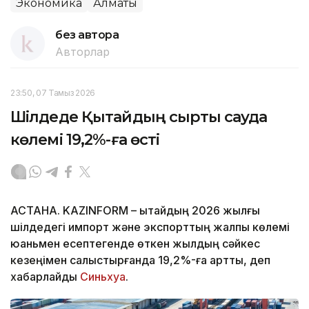
Экономика
Алматы
без автора
Авторлар
23:50, 07 Тамыз 2026
Шілдеде Қытайдың сыртқы сауда
көлемі 19,2%-ға өсті
АСТАНА. KAZINFORM – Қытайдың 2026 жылғы
шілдедегі импорт және экспорттың жалпы көлемі
юаньмен есептегенде өткен жылдың сәйкес
кезеңімен салыстырғанда 19,2%-ға артты, деп
хабарлайды
Синьхуа
.