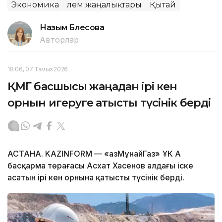
Экономика
Әлем жаңалықтары
Қытай
Назым Бөлесова
Авторлар
18:06, 07 Тамыз 2026
ҚМГ басшысы жаңадан ірі кен
орнын игеруге қатысты түсінік берді
АСТАНА. KAZINFORM — «ҚазМұнайГаз» ҰК АҚ
басқарма төрағасы Асхат Хасенов алдағы іске
асатын ірі кен орнына қатысты түсінік берді.