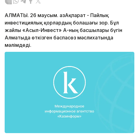
АЛМАТЫ. 26 маусым. ҚазАқпарат - Пайлық
инвестициялық қорлардың болашағы зор. Бұл
жайлы «Асыл-Инвест» АҚ-ның басшылары бүгін
Алматыда өткізген баспасөз мәслихатында
мәлімдеді.