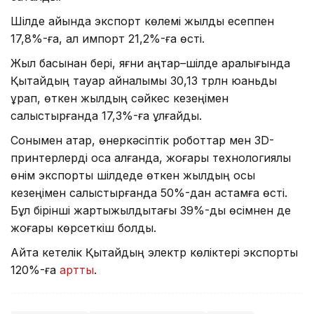
Шілде айында экспорт көлемі жылдық есеппен
17,8%-ға, ал импорт 21,2%-ға өсті.
Жыл басынан бері, яғни қаңтар–шілде аралығында
Қытайдың тауар айналымы 30,13 трлн юаньды
құрап, өткен жылдың сәйкес кезеңімен
салыстырғанда 17,3%-ға ұлғайды.
Сонымен қатар, өнеркәсіптік роботтар мен 3D-
принтерлерді қоса алғанда, жоғары технологиялық
өнім экспорты шілдеде өткен жылдың осы
кезеңімен салыстырғанда 50%-дан астамға өсті.
Бұл бірінші жартыжылдықтағы 39%-дық өсімнен де
жоғары көрсеткіш болды.
Айта кетелік Қытайдың электр көліктері экспорты
120%-ға
артты
.