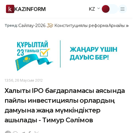
KAZINFORM
KZ
Сайлау-2026
Конституциялық реформа
Арнайы жо
Тренд:
13:56, 26 Маусым 2012
Халықтық ІРО бағдарламасы аясында
пайлық инвестициялық қорлардың
дамуына жаңа мүмкіндіктер
ашылады - Тимур Сәлімов