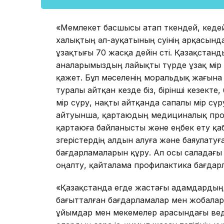
«Мемлекет басшысы атап өткендей, кедей
халықтың әл-ауқатының өсуінің арқасында 
ұзақтығы 70 жасқа дейін өсті. Қазақстанд
аналарымыздың лайықты түрде ұзақ өмір
қажет. Бұл мәселенің моральдық жағына е
туралы айтқан кезде біз, бірінші кезек
өмір сүру, нақты айтқанда сапалы өмір сүр
айтуынша, қартаюдың медициналық про
қартаюға байланысты және еңбек ету қаб
өзгерістердің алдын алуға және баяулату
бағдарламаларын құру. Ал осы саладағы 
оңалту, қайталама профилактика бағдарл
«Қазақстанда егде жастағы адамдардың
бағытталған бағдарламалар мен жобалар
ұйымдар мен мекемелер арасындағы вед