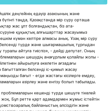
шілік деңгейінің едәуір азаюының және
бүгінгі таңда, Қазақстанда өмір сүру орташа
ықтар жас ұлт болғандықтан, біз ата-
 сүруіне құқықтық алғышарттар жасауымыз
шкім күмән келтіре алмасы анық. Ұзақ өмір сүру
те, белсенді түрде және шығармашылық тұрғыдан
у туралы айтуға тиіспіз», - дейді депутат. Оның
блемаларын шешудің анағұрлым қолайлы жолы -
ілетінен айырылуға әкелетін ағзадағы
ға бағытталған белсенді іс-қимыл жасау
маңызды бағыт - егде жастағы кісілерге емдеу,
амаларын әзірлеу және енгізу болып табылады.
 проблемаларын кешенді түрде шешуге тікелей
 жоқ. Бұл ретте қарт адамдармен жұмыс істейтін
омствоаралық байланыстың әлсіздігін және