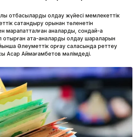
лы отбасыларды қолдау жүйесі мемлекеттік
тік сақтандыру қорынан төленетін
н марапатталған аналарды, сондай-ақ
п отырған ата-аналарды қолдау шараларын
ойынша Әлеуметтік қорғау саласында реттеу
сы Асқар Аймағамбетов мәлімдеді.