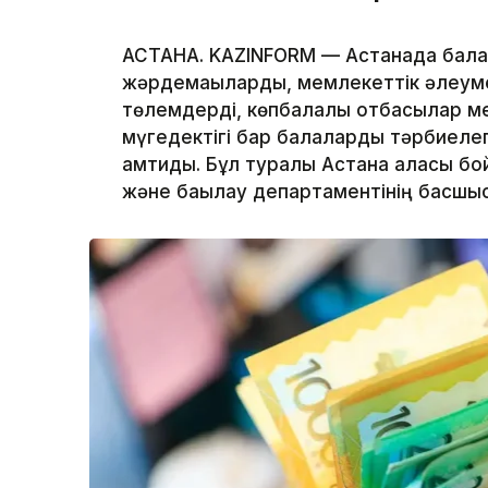
АСТАНА. KAZINFORM — Астанада бала
жәрдемақыларды, мемлекеттік әлеумет
төлемдерді, көпбалалы отбасылар ме
мүгедектігі бар балаларды тәрбиеле
қамтиды. Бұл туралы Астана қаласы б
және бақылау департаментінің басшы