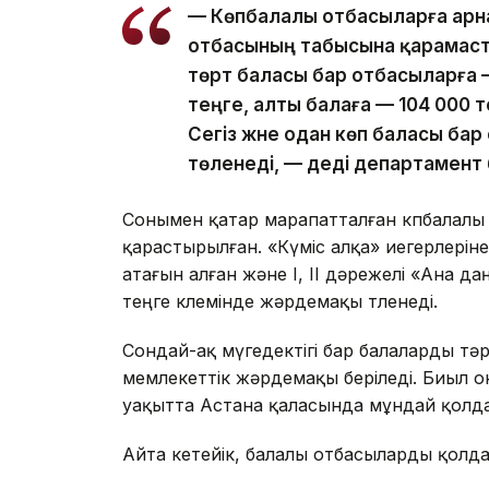
— Көпбалалы отбасыларға арн
отбасының табысына қарамаст
төрт баласы бар отбасыларға —
теңге, алты балаға — 104 000 т
Сегіз және одан көп баласы бар
төленеді, — деді департамент
Сонымен қатар марапатталған көпбалалы
қарастырылған. «Күміс алқа» иегерлеріне
атағын алған және I, II дәрежелі «Ана д
теңге көлемінде жәрдемақы төленеді.
Сондай-ақ мүгедектігі бар балаларды тә
мемлекеттік жәрдемақы беріледі. Биыл оны
уақытта Астана қаласында мұндай қолда
Айта кетейік, балалы отбасыларды қолд