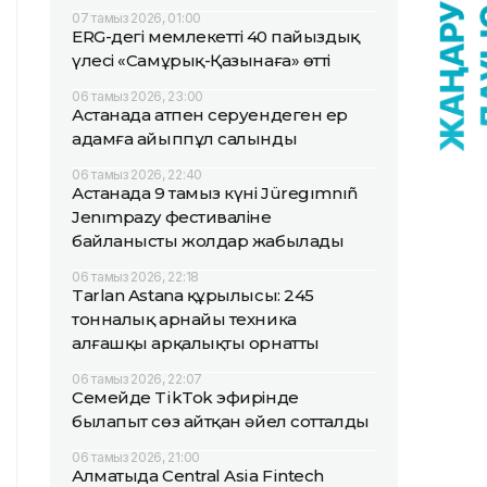
07 тамыз 2026, 01:00
ERG-дегі мемлекеттің 40 пайыздық
үлесі «Самұрық-Қазынаға» өтті
06 тамыз 2026, 23:00
Астанада атпен серуендеген ер
адамға айыппұл салынды
06 тамыз 2026, 22:40
Астанада 9 тамыз күні Jüregımnıñ
Jenımpazy фестиваліне
байланысты жолдар жабылады
06 тамыз 2026, 22:18
Tarlan Astana құрылысы: 245
тонналық арнайы техника
алғашқы арқалықты орнатты
06 тамыз 2026, 22:07
Семейде TikTok эфирінде
былапыт сөз айтқан әйел сотталды
06 тамыз 2026, 21:00
Алматыда Central Asia Fintech