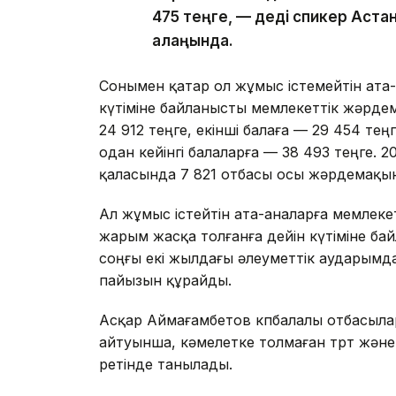
475 теңге, — деді спикер Аст
алаңында.
Сонымен қатар ол жұмыс істемейтін ата-
күтіміне байланысты мемлекеттік жәрдема
24 912 теңге, екінші балаға — 29 454 теңг
одан кейінгі балаларға — 38 493 теңге.
қаласында 7 821 отбасы осы жәрдемақыны
Ал жұмыс істейтін ата-аналарға мемлеке
жарым жасқа толғанға дейін күтіміне байл
соңғы екі жылдағы әлеуметтік аударымд
пайызын құрайды.
Асқар Аймағамбетов көпбалалы отбасыл
айтуынша, кәмелетке толмаған төрт және
ретінде танылады.