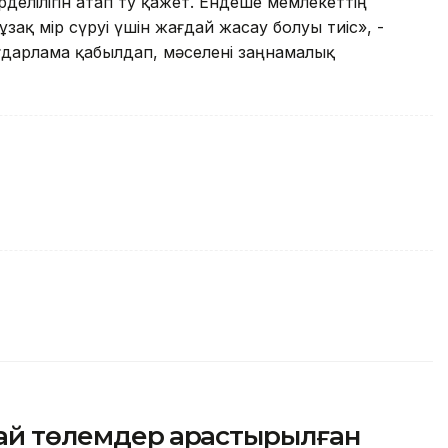
рделілігін атап өту қажет. Ендеше мемлекеттің
ақ өмір сүруі үшін жағдай жасау болуы тиіс», -
ғдарлама қабылдап, мәселені заңнамалық
ай төлемдер қарастырылған