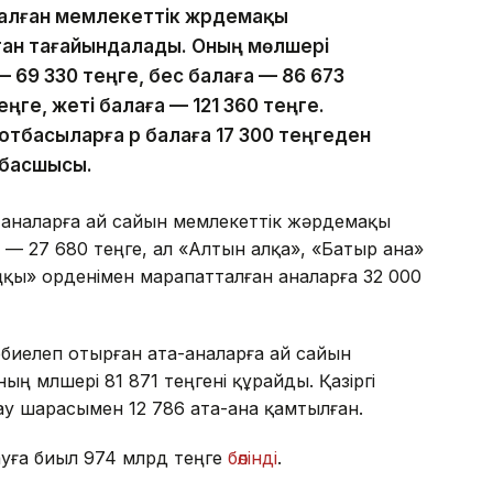
алған мемлекеттік жәрдемақы
ан тағайындалады. Оның мөлшері
 69 330 теңге, бес балаға — 86 673
еңге, жеті балаға — 121 360 теңге.
 отбасыларға әр балаға 17 300 теңгеден
 басшысы.
 аналарға ай сайын мемлекеттік жәрдемақы
 — 27 680 теңге, ал «Алтын алқа», «Батыр ана»
аңқы» орденімен марапатталған аналарға 32 000
рбиелеп отырған ата-аналарға ай сайын
ң мөлшері 81 871 теңгені құрайды. Қазіргі
у шарасымен 12 786 ата-ана қамтылған.
ауға биыл 974 млрд теңге
бөлінді
.