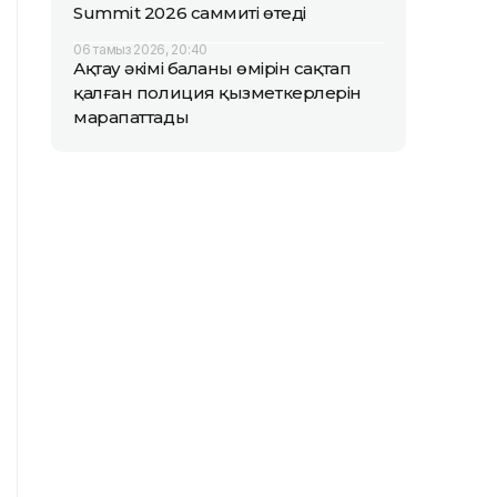
Summit 2026 саммиті өтеді
06 тамыз 2026, 20:40
Ақтау әкімі баланың өмірін сақтап
қалған полиция қызметкерлерін
марапаттады