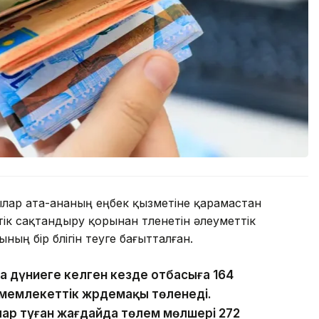
лар ата-ананың еңбек қызметіне қарамастан
ік сақтандыру қорынан төленетін әлеуметтік
ң бір бөлігін өтеуге бағытталған.
ала дүниеге келген кезде отбасыға 164
 мемлекеттік жәрдемақы төленеді.
алар туған жағдайда төлем мөлшері 272