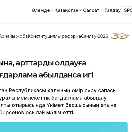
Әлемде
Қазақстан
Саясат
Талдау
SP
Арнайы жоба
Конституциялық реформа
Сайлау-2026
на, қарттарды қолдауға
ғдарлама қабылданса игі
қстан Республикасы халқының өмір сүру сапасы
 туралы мемлекеттік бағдарлама қабылдау
 жалпы отырысында Үкімет басшысының атына
Сәрсенов осылай мәлім етті.