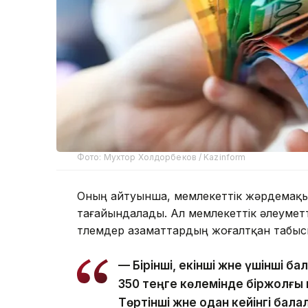
Фото: Мухтор Холдорбеков / Kazinform
Оның айтуынша, мемлекеттік жәрдемақы
тағайындалады. Ал мемлекеттік әлеуметт
төлемдер азаматтардың жоғалтқан табысыны
— Бірінші, екінші және үшінші б
350 теңге көлемінде біржолғы
Төртінші және одан кейінгі бал