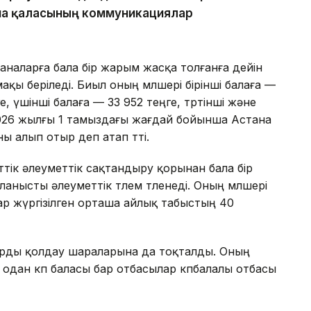
ана қаласының коммуникациялар
аналарға бала бір жарым жасқа толғанға дейін
қы беріледі. Биыл оның мөлшері бірінші балаға —
е, үшінші балаға — 33 952 теңге, төртінші және
 2026 жылғы 1 тамыздағы жағдай бойынша Астана
 алып отыр деп атап өтті.
ттік әлеуметтік сақтандыру қорынан бала бір
анысты әлеуметтік төлем төленеді. Оның мөлшері
ар жүргізілген орташа айлық табыстың 40
арды қолдау шараларына да тоқталды. Оның
 одан көп баласы бар отбасылар көпбалалы отбасы