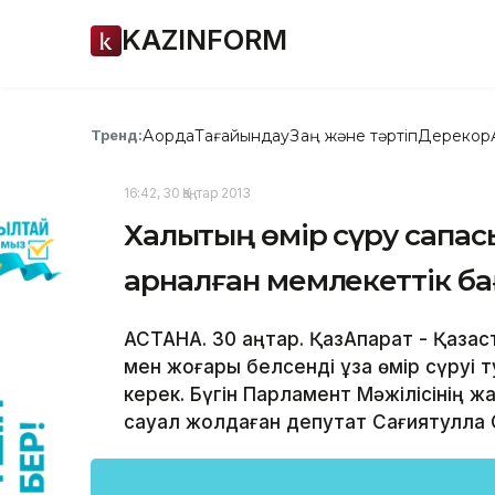
KAZINFORM
Ақорда
Тағайындау
Заң және тәртіп
Дерекқор
Тренд:
16:42, 30 Қаңтар 2013
Халықтың өмір сүру сапасы
арналған мемлекеттік ба
АСТАНА. 30 қаңтар. ҚазАқпарат - Қаза
мен жоғары белсенді ұзақ өмір сүруі
керек. Бүгін Парламент Мәжілісінің
сауал жолдаған депутат Сағиятулла 