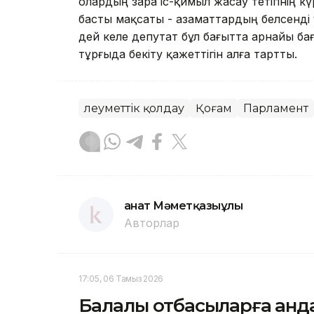
олардың өзара іс-қимыл жасау тетігінің кү
басты мақсаты - азаматтардың белсенді ұз
дей келе депутат бұл бағытта арнайы ба
тұрғыда бекіту қажеттігін алға тартты.
Әлеуметтік қолдау
Қоғам
Парламент
Қанат Мәметқазыұлы
Авторлар
17:05, 06 Тамыз 2026
Балалы отбасыларға қанд