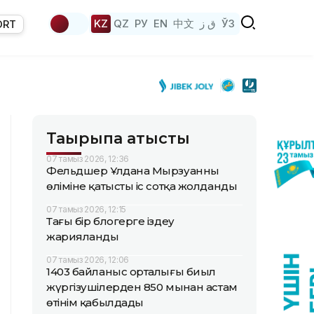
KZ
QZ
РУ
EN
中文
ق ز
ЎЗ
ORT
Тақырыпқа қатысты
07 тамыз 2026, 12:36
Фельдшер Ұлдана Мырзуанның
өліміне қатысты іс сотқа жолданды
07 тамыз 2026, 12:15
Тағы бір блогерге іздеу
жарияланды
07 тамыз 2026, 12:06
1403 байланыс орталығы биыл
жүргізушілерден 850 мыңнан астам
өтінім қабылдады