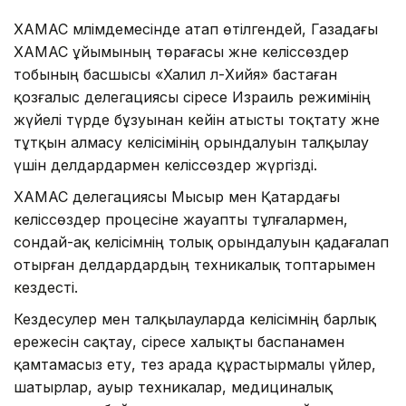
ХАМАС мәлімдемесінде атап өтілгендей, Газадағы
ХАМАС ұйымының төрағасы және келіссөздер
тобының басшысы «Халил әл-Хийя» бастаған
қозғалыс делегациясы әсіресе Израиль режимінің
жүйелі түрде бұзуынан кейін атысты тоқтату және
тұтқын алмасу келісімінің орындалуын талқылау
үшін делдардармен келіссөздер жүргізді.
ХАМАС делегациясы Мысыр мен Қатардағы
келіссөздер процесіне жауапты тұлғалармен,
сондай-ақ келісімнің толық орындалуын қадағалап
отырған делдардардың техникалық топтарымен
кездесті.
Кездесулер мен талқылауларда келісімнің барлық
ережесін сақтау, әсіресе халықты баспанамен
қамтамасыз ету, тез арада құрастырмалы үйлер,
шатырлар, ауыр техникалар, медициналық