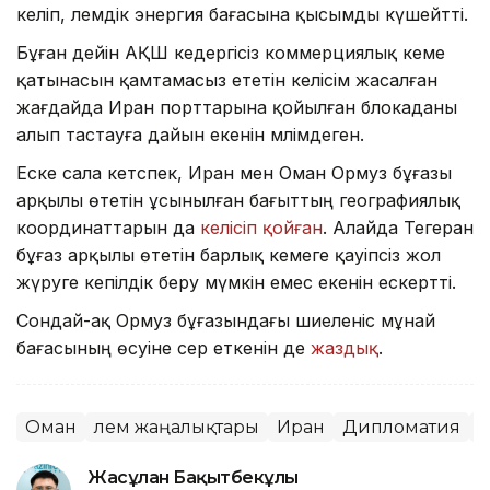
әкеліп, әлемдік энергия бағасына қысымды күшейтті.
Бұған дейін АҚШ кедергісіз коммерциялық кеме
қатынасын қамтамасыз ететін келісім жасалған
жағдайда Иран порттарына қойылған блокаданы
алып тастауға дайын екенін мәлімдеген.
Еске сала кетспек, Иран мен Оман Ормуз бұғазы
арқылы өтетін ұсынылған бағыттың географиялық
координаттарын да
келісіп қойған
. Алайда Тегеран
бұғаз арқылы өтетін барлық кемеге қауіпсіз жол
жүруге кепілдік беру мүмкін емес екенін ескертті.
Сондай-ақ Ормуз бұғазындағы шиеленіс мұнай
бағасының өсуіне әсер еткенін де
жаздық
.
Оман
Әлем жаңалықтары
Иран
Дипломатия
Т
Жасұлан Бақытбекұлы