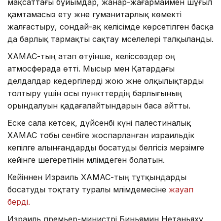
мақсаттағы бұйымдар, жанар-жағармаймен шұғыл
қамтамасыз ету және гуманитарлық көмекті
жалғастыру, сондай-ақ келісімде көрсетілген басқа
да барлық тармақты сақтау мәселелері талқыланды.
ХАМАС-тың атап өтуінше, келіссөздер оң
атмосферада өтті. Мысыр мен Қатардағы
делдалдар кедергілерді жою және олқылықтарды
толтыру үшін осы пункттердің барлығының
орындалуын қадағалайтындарын баса айтты.
Еске сала кетсек, дүйсенбі күні палестиналық
ХАМАС тобы сенбіге жоспарланған израильдік
кепілге алынғандарды босатуды белгісіз мерзімге
кейінге шегеретінін мәлімдеген болатын.
Кейіннен Израиль ХАМАС-тың тұтқындарды
босатуды тоқтату туралы мәлімдемесіне
жауап
берді.
Израиль премьер-министрі Биньямин Нетаньяху