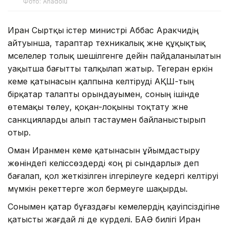
Фото: Anadolu
Иран Сыртқы істер министрі Аббас Аракчидің
айтуынша, тараптар техникалық және құқықтық
мәселелер толық шешілгенге дейін пайдаланылатын
уақытша бағытты талқылап жатыр. Тегеран еркін
кеме қатынасын қалпына келтіруді АҚШ-тың
бірқатар талапты орындауымен, соның ішінде
өтемақы төлеу, қоқан-лоқыны тоқтату және
санкцияларды алып тастаумен байланыстырып
отыр.
Оман Иранмен кеме қатынасын ұйымдастыру
жөніндегі келіссөздерді «оң әрі сындарлы» деп
бағалап, қол жеткізілген ілгерілеуге кедергі келтіруі
мүмкін әрекеттерге жол бермеуге шақырды.
Сонымен қатар бұғаздағы кемелердің қауіпсіздігіне
қатысты жағдай әлі де күрделі. БАӘ билігі Иран