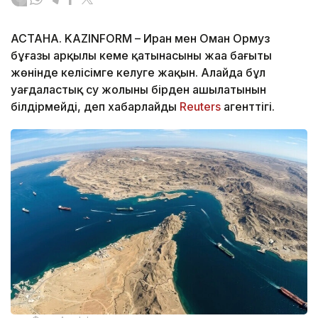
АСТАНА. KAZINFORM – Иран мен Оман Ормуз
бұғазы арқылы кеме қатынасының жаңа бағыты
жөнінде келісімге келуге жақын. Алайда бұл
уағдаластық су жолының бірден ашылатынын
білдірмейді, деп хабарлайды
Reuters
агенттігі.