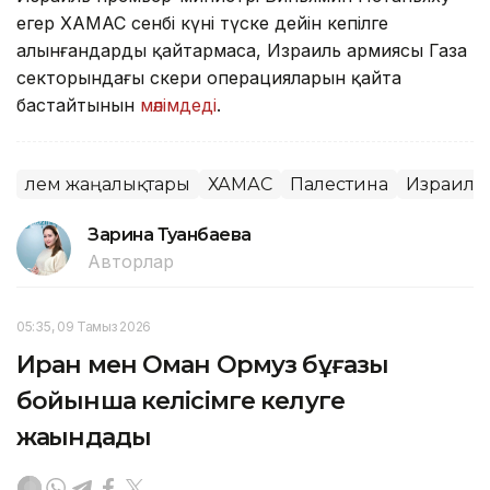
егер ХАМАС сенбі күні түске дейін кепілге
алынғандарды қайтармаса, Израиль армиясы Газа
секторындағы әскери операцияларын қайта
бастайтынын
мәлімдеді
.
Әлем жаңалықтары
ХАМАС
Палестина
Израиль
Зарина Туғанбаева
Авторлар
05:35, 09 Тамыз 2026
Иран мен Оман Ормуз бұғазы
бойынша келісімге келуге
жақындады