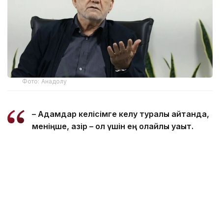
Фото: Анадолу
– Адамдар келісімге келу туралы айтқанда,
меніңше, қазір – ол үшін ең қолайлы уақыт.
Өйткені елде ауызбіршілік, күш пен бірлік
бар. Менің білуімше, Иран бұл соғыс пен
қақтығыстан жеңімпаз әрі қуатты мемлекет
ретінде шыққан ел саналады, – деді Масуд
Пезешкиан президент қызметіне
кіріскеннен бергі екінші баспасөз
мәслихатында.