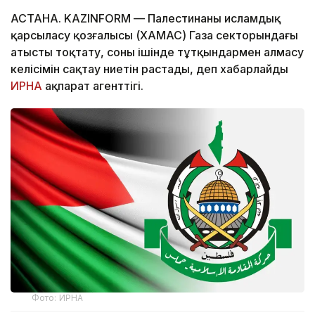
АСТАНА. KAZINFORM — Палестинаның исламдық
қарсыласу қозғалысы (ХАМАС) Газа секторындағы
атысты тоқтату, соның ішінде тұтқындармен алмасу
келісімін сақтау ниетін растады, деп хабарлайды
ИРНА
ақпарат агенттігі.
Фото: ИРНА