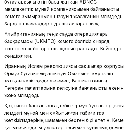
бұғаз арқылы өтіп бара жатқан ADNOC
мемлекеттік мұнай компаниясымен байланысты
кемеге зымыранмен шабуыл жасағанын мәлімдеді.
Зардап шеккендер туралы ақпарат жоқ.
Ұлыбританияның теңіз сауда операциялары
басқармасы (UKMTO) кемеге белгісіз снаряд
тигеннен кейін өрт шыққанын растады. Кейін өрт
сөндірілген.
Иранның Ислам революциясы сақшылар корпусы
Ормуз бұғазының ашылуы Оманмен жүргізіліп
жатқан келіссөздерге емес, Вашингтонның
Тегеран талаптарына келісуіне байланысты екенін
жеке мәлімдеді.
Қақтығыс басталғанға дейін Ормуз бұғазы арқылы
әлемдегі мұнай мен сұйытылған табиғи газ
жеткізілімдерінің шамамен бестен бірі өтетін. Кеме
қатынасындағы үзілістер тасымал құнының өсуіне