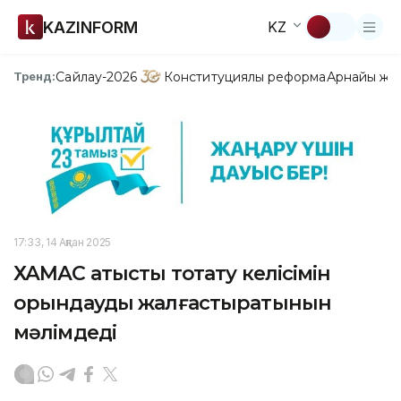
KAZINFORM
KZ
Сайлау-2026
Конституциялық реформа
Арнайы жо
Тренд:
17:33, 14 Ақпан 2025
ХАМАС атысты тоқтату келісімін
орындауды жалғастыратынын
мәлімдеді