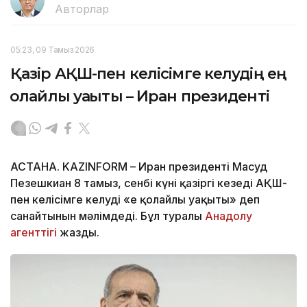
Авторлар
05:23, 09 Тамыз 2026
Қазір АҚШ-пен келісімге келудің ең
қолайлы уақыты – Иран президенті
АСТАНА. KAZINFORM – Иран президенті Масуд
Пезешкиан 8 тамыз, сенбі күні қазіргі кезеңді АҚШ-
пен келісімге келудің «ең қолайлы уақыты» деп
санайтынын мәлімдеді. Бұл туралы
Анадолу
агенттігі
жазды.