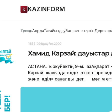
KAZINFORM
Ақорда
Тағайындау
Заң және тәртіп
Дерекқор
Тренд:
18:53, 09 Қыркүйек 2009
Хамид Карзай: дауыстар ә
АСТАНА. Қыркүйектің 9-ы. ҚазАқпарат
Карзай жақында елде өткен презид
және әділ» саналды деп мәлім ет