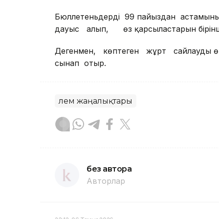
Бюллетеньдердің 99 пайыздан астамыны
дауыс алып, өз қарсыластарын бірінш
Дегенмен, көптеген жұрт сайлаудың ө
сынап отыр.
Әлем жаңалықтары
без автора
Авторлар