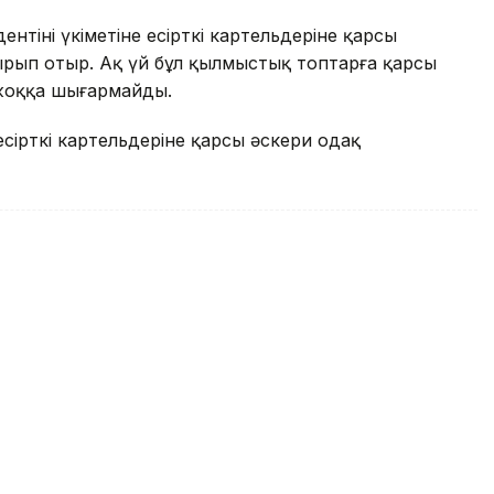
нтінің үкіметіне есірткі картельдеріне қарсы
рып отыр. Ақ үй бұл қылмыстық топтарға қарсы
 жоққа шығармайды.
сірткі картельдеріне қарсы әскери одақ