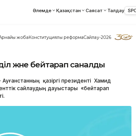
Әлемде
Қазақстан
Саясат
Талдау
SP
Арнайы жоба
Конституциялық реформа
Сайлау-2026
діл және бейтарап саналды
 - Ауғанстанның қазіргі президенті Хамид
енттік сайлаудың дауыстары «бейтарап
ті.