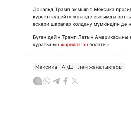
Дональд Трамп әкімшілігі Мексика президе
күресті күшейту жөнінде қысымды артты
әскери шаралар қолдану мүмкіндігін де
Бұған дейін Трамп Латын Америкасының е
құратынын
жариялаған
болатын.
Мексика
АҚШ
Әлем жаңалықтары
Бақытгүл Абайқызы
Авторлар