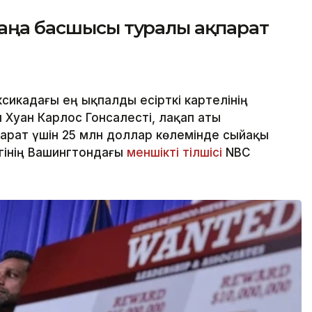
жаңа басшысы туралы ақпарат
сикадағы ең ықпалды есірткі картелінің
 Хуан Карлос Гонсалесті, лақап аты
парат үшін 25 млн доллар көлемінде сыйақы
ігінің Вашингтондағы
меншікті тілшісі
NBC