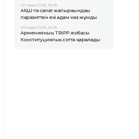
06 тамыз 2026, 18:46
АҚШ-та салат жапырағындағы
паразиттен екі адам көз жұмды
06 тамыз 2026, 18:05
Арменияның TRIPP жобасы
Конституциялық сотта қаралады