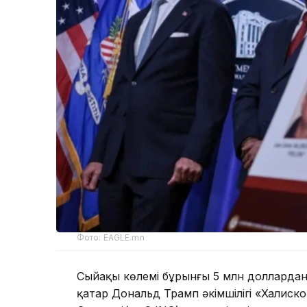
Фото: EAGLE.mn
Сыйақы көлемі бұрынғы 5 млн доллардан
қатар Дональд Трамп әкімшілігі «Халисконы