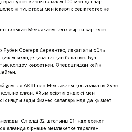
ақпарат үшін жалпы сомасы 100 млн доллар
лерінің туыстары мен іскерлік серіктестеріне
таныған Мексиканың сегіз есірткі картелінің
о Рубен Осегера Сервантес, лақап аты «Эль
циясы кезінде қаза тапқан болатын. Бұл
тық қолдау көрсеткен. Операциядан кейін
ейген.
гей ұлы әрі АҚШ пен Мексиканың қос азаматы Хуан
қолына алған. Ұйым есірткі өндірісі мен
сі сияқты заңды бизнес салаларында да қызмет
аналады. Ол елдің 32 штатының 21-інде әрекет
оса алғанда бірнеше мемлекетке таралған.