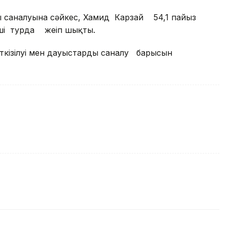
ң саналуына сәйкес, Хамид Карзай 54,1 пайыз
і турда жеңіп шықты.
ткізілуі мен дауыстардың саналу барысын