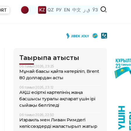
KZ
QZ
РУ
EN
中文
ق ز
ЎЗ
ORT
Тақырыпқа қатысты
06 тамыз 2026, 23:25
Мұнай бағасы қайта көтеріліп, Brent
80 доллардан асты
06 тамыз 2026, 23:12
АҚШ есірткі картелінің жаңа
басшысы туралы ақпарат үшін ірі
сыйақы белгіледі
06 тамыз 2026, 22:50
Израиль мен Ливан Римдегі
келіссөздерді жалғастырып жатыр