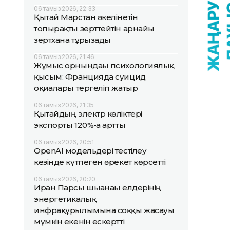
06 тамыз 2026, 22:33
Қытай Марстан әкелінетін
топырақты зерттейтін арнайы
зертхана тұрғызады
06 тамыз 2026, 21:46
Жұмыс орнындағы психологиялық
қысым: Францияда суицид
оқиғалары тергеліп жатыр
06 тамыз 2026, 21:35
Қытайдың электр көліктері
экспорты 120%-ға артты
06 тамыз 2026, 20:51
OpenAI модельдері тестілеу
кезінде күтпеген әрекет көрсетті
06 тамыз 2026, 20:20
Иран Парсы шығанағы елдерінің
энергетикалық
инфрақұрылымына соққы жасауы
мүмкін екенін ескертті