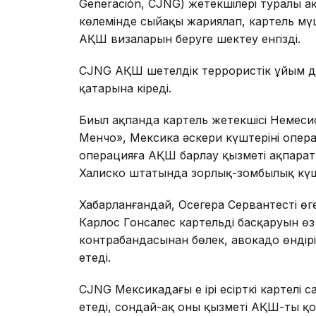
Generación, CJNG) жетекшілері туралы 
көлемінде сыйақы жариялап, картель мүше
АҚШ визаларын беруге шектеу енгізді.
CJNG АҚШ шетелдік террористік ұйым деп 
қатарына кіреді.
Биыл ақпанда картель жетекшісі Немеси
Менчо», Мексика әскери күштерінің опера
операцияға АҚШ барлау қызметі ақпарат
Халиско штатында зорлық-зомбылық күш
Хабарланғандай, Осегера Сервантестің ө
Карлос Гонсалес картельдің басқаруын өз 
контрабандасынан бөлек, авокадо өндірі
етеді.
CJNG Мексикадағы ең ірі есірткі картелі с
етеді, сондай-ақ оның қызметі АҚШ-ты қ