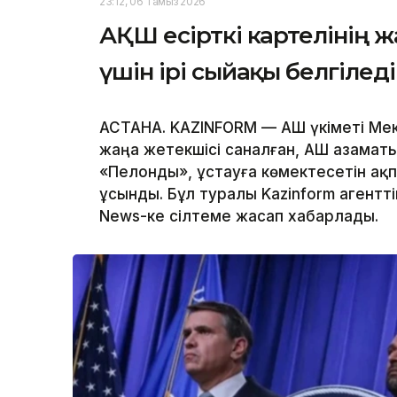
23:12, 06 Тамыз 2026
АҚШ есірткі картелінің 
үшін ірі сыйақы белгіледі
АСТАНА. KAZINFORM — АҚШ үкіметі Мек
жаңа жетекшісі саналған, АҚШ азаматы
«Пелонды», ұстауға көмектесетін ақ
ұсынды. Бұл туралы Kazinform агентт
News-ке сілтеме жасап хабарлады.