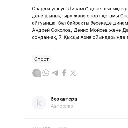
Олардың үшеуі "Динамо" дене шынықтыру
дене шынықтыру және спорт қоғамы Спо
айтуынша, бұл байрақты бәсекеде дина
Андрей Соколов, Денис Мойсев және Да
сондай-ақ, 7-Қысқы Азия ойындарында 
Спорт
без автора
Авторлар