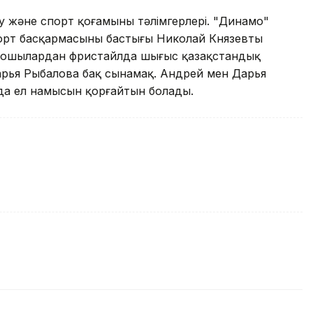
 және спорт қоғамының тәлімгерлері. "Динамо"
рт басқармасының бастығы Николай Князевтың
мошылардан фристайлда шығыс қазақстандық
рья Рыбалова бақ сынамақ. Андрей мен Дарья
да ел намысын қорғайтын болады.