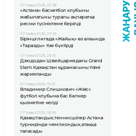
07 тамыз 2026, 20:38
«Астана» баскетбол клубының
жабылатыны туралы ақпаратқа
ресми түсініктеме берілді
07 тамыз 2026, 20:20
Бірінші лигада «Жайық» өз алаңында
«Таразды» тізе бүктірді
07 тамыз 2026, 20:10
Дзюдодан Швейцариядағы Grand
Slam: Қазақстан құрамасының тізімі
жарияланды
07 тамыз 2026, 19:01
Владимир Слишкович «Жеңіс»
футбол клубына бас бапкер
қызметіне келді
07 тамыз 2026, 18:06
Қазақстандық теннисшілер Астана
турнирінде чемпиондық атаққа
таласады