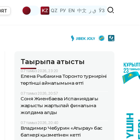
KZ
QZ
РУ
EN
中文
ق ز
ЎЗ
ORT
Тақырыпқа қатысты
07 тамыз 2026, 23:20
Елена Рыбакина Торонто турнирінің
төртінші айналымына өтті
07 тамыз 2026, 20:57
Соня Жиенбаева Испаниядағы
жарыстың жартылай финалына
жолдама алды
07 тамыз 2026, 20:40
Владимир Чебурин «Атырау» бас
бапкері қызметінен кетті