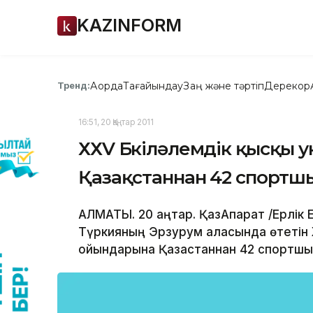
KAZINFORM
Ақорда
Тағайындау
Заң және тәртіп
Дерекқор
Тренд:
16:51, 20 Қаңтар 2011
ХХV Бүкіләлемдік қысқы
Қазақстаннан 42 спортш
АЛМАТЫ. 20 қаңтар. ҚазАқпарат /Ерлік 
Түркияның Эрзурум қаласында өтетін 
ойындарына Қазақстаннан 42 спортшы