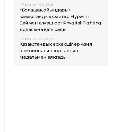
07 тамыз 2026, 17:40
«Болашақ ойындары»:
қазақстандық файтер Нұржігіт
Баймен алғаш рет Phygital Fighting
додасына қатысады
07 тамыз 2026, 16:39
Қазақстандық ескекшілер Азия
чемпионатын төрт алтын
медальмен аяқтады