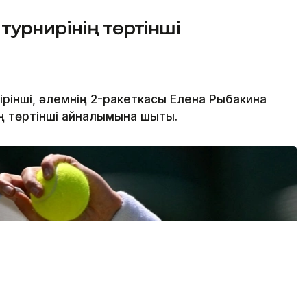
турнирінің төртінші
рінші, әлемнің 2-ракеткасы Елена Рыбакина
ң төртінші айналымына шықты.