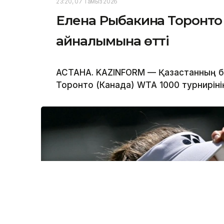
23:20, 07 Тамыз 2026
Елена Рыбакина Торонто 
айналымына өтті
АСТАНА. KAZINFORM — Қазақстанның бі
Торонто (Канада) WTA 1000 турниріні