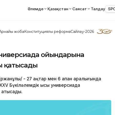
Әлемде
Қазақстан
Саясат
Талдау
SP
Арнайы жоба
Конституциялық реформа
Сайлау-2026
 универсиада ойындарына
ы қатысады
Ержанұлы/ - 27 қаңтар мен 6 ақпан аралығында
ХХV Бүкіләлемдік қысқы универсиада
 қатысады.