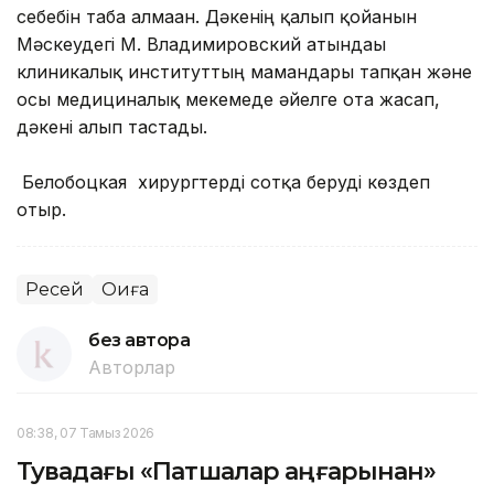
себебін таба алмаған. Дәкенің қалып қойғанын
Мәскеудегі М. Владимировский атындағы
клиникалық институттың мамандары тапқан және
осы медициналық мекемеде әйелге ота жасап,
дәкені алып тастады.
Белобоцкая хирургтерді сотқа беруді көздеп
отыр.
Ресей
Оқиға
без автора
Авторлар
08:38, 07 Тамыз 2026
Тувадағы «Патшалар аңғарынан»