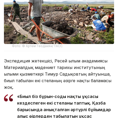
Фото: © Артем Геодакян/ ТАСС
Экспедиция жетекшісі, Ресей ғылым академиясы
Материалдық мәдениет тарихы институтының
ғылыми қызметкері Тимур Садықовтың айтуынша,
биыл табылған екі стеланың әзірге нақты баламасы
жоқ.
«Биыл біз бұрын-соңды нақты ұқсасы
кездеспеген екі стеланы таптық. Қазба
барысында анықталған әртүрлі бұйымдар
алыс өңірлерден табылатын ұқсас