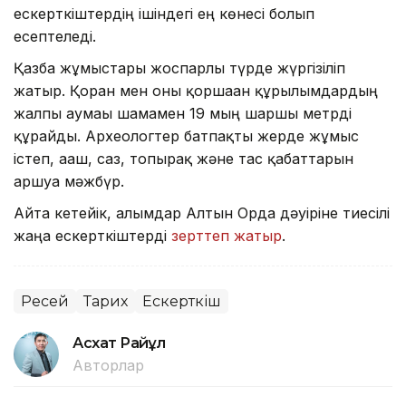
ескерткіштердің ішіндегі ең көнесі болып
есептеледі.
Қазба жұмыстары жоспарлы түрде жүргізіліп
жатыр. Қорған мен оны қоршаған құрылымдардың
жалпы аумағы шамамен 19 мың шаршы метрді
құрайды. Археологтер батпақты жерде жұмыс
істеп, ағаш, саз, топырақ және тас қабаттарын
аршуға мәжбүр.
Айта кетейік, ғалымдар Алтын Орда дәуіріне тиесілі
жаңа ескерткіштерді
зерттеп жатыр
.
Ресей
Тарих
Ескерткіш
Асхат Райқұл
Авторлар