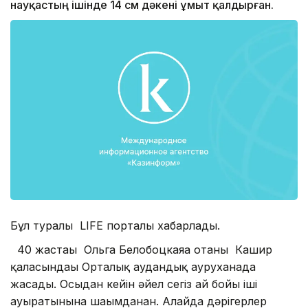
науқастың ішінде 14 см дәкені ұмыт қалдырған.
Бұл туралы LIFE порталы хабарлады.
40 жастағы Ольга Белобоцкаяға отаны Кашир
қаласындағы Орталық аудандық ауруханада
жасады. Осыдан кейін әйел сегіз ай бойы іші
ауыратынына шағымданған. Алайда дәрігерлер