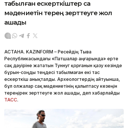
табылған ескерткіштер сақ
мәдениетін терең зерттеуге жол
ашады
АСТАНА. KAZINFORM – Ресейдің Тыва
Республикасындағы «Патшалар аңғарында» ерте
сақ дәуіріне жататын Туннуг қорғанын қазу кезінде
бұрын-соңды теңдесі табылмаған екі тас
ескерткіш анықталды. Археологтердің айтуынша,
бұл олжалар сақ мәдениетінің қалыптасу кезеңін
тереңірек зерттеуге жол ашады, деп хабарлайды
ТАСС
.