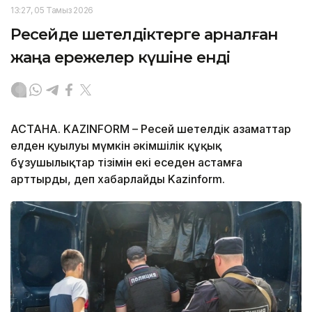
13:27, 05 Тамыз 2026
Ресейде шетелдіктерге арналған
жаңа ережелер күшіне енді
АСТАНА. KAZINFORM – Ресей шетелдік азаматтар
елден қуылуы мүмкін әкімшілік құқық
бұзушылықтар тізімін екі еседен астамға
арттырды, деп хабарлайды Kazinform.