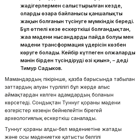
жәдігерлермен салыстырылған кезде,
олардың өзара байланысы қаншалықты
жақын болғанын түсінуге мүмкіндік береді.
Бұл өтпелі кезең ескерткіші болғандықтан,
жаңа мәдени нысандардың пайда болуы мен
мәдени трансформация үдерісін көзбен
көруге болады. Кейбір күтпеген олжалардың
мәнін бірден түсіндірудің өзі қиын», – деді
Тимур Садыков.
Мамандардың пікірінше, қазба барысында табылған
заттардың алуан түрлілігі бұл жерде алыс
аймақтардан келген адамдардың болғанын
көрсетеді. Сондықтан Туннуг қорғаны мәдени
өзгерістер кезеңін бейнелейтін бірегей
археологиялық ескерткіш саналады.
Туннуг қорғаны алды-бел мәдениетіне жатады
және осы мәдениетке қатысты белгілі