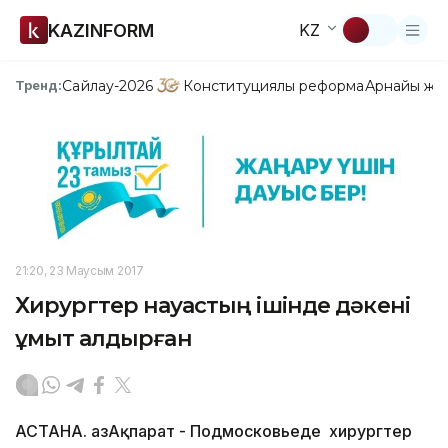
KAZINFORM
KZ
Сайлау-2026
Конституциялық реформа
Арнайы жо
Тренд:
21:20, 23 Маусым 2017
Хирургтер науқастың ішінде дәкені
ұмыт қалдырған
АСТАНА. ҚазАқпарат - Подмосковьеде хирургтер