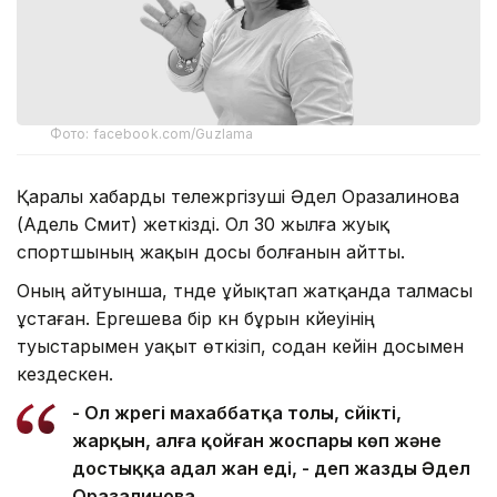
Фото: facebook.com/Guzlama
Қаралы хабарды тележүргізуші Әдел Оразалинова
(Адель Смит) жеткізді. Ол 30 жылға жуық
спортшының жақын досы болғанын айтты.
Оның айтуынша, түнде ұйықтап жатқанда талмасы
ұстаған. Ергешева бір күн бұрын күйеуінің
туыстарымен уақыт өткізіп, содан кейін досымен
кездескен.
- Ол жүрегі махаббатқа толы, сүйікті,
жарқын, алға қойған жоспары көп және
достыққа адал жан еді, - деп жазды Әдел
Оразалинова.