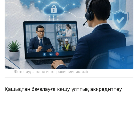
Фото: ауда және интеграция министрлігі
Қашықтан бағалауға көшу ұлттық аккредиттеу
жүйесін цифрландырудың кезекті кезеңі болып
отыр. Жаңа тетік бизнес үшін уақыт пен
ұйымдастырушылық шығындарды азайтуға,
әкімшілік жүктемені төмендетуге және мемлекеттік
ресурстарды тиімді пайдалануға мүмкіндік береді.