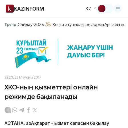
KAZINFORM
KZ
Сайлау-2026
Конституциялық реформа
Арнайы жо
Тренд:
22:23, 22 Маусым 2017
ХҚКО-ның қызметтері онлайн
режимде бақыланады
АСТАНА. ҚазАқпарат - Қызмет сапасын бақылау