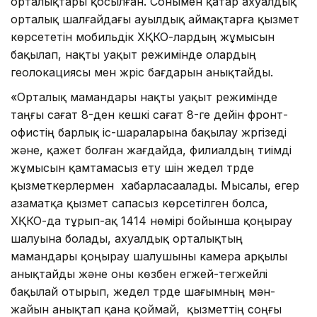
орталықтары қосылған. Сонымен қатар ахуалдық
орталық шалғайдағы ауылдық аймақтарға қызмет
көрсететін мобильдік ХҚКО-лардың жұмысын
бақылап, нақты уақыт режимінде олардың
геолокациясы мен жүріс бағдарын анықтайды.
«Орталық мамандары нақты уақыт режимінде
таңғы сағат 8-ден кешкі сағат 8-ге дейін фронт-
офистің барлық іс-шараларына бақылау жүргізеді
және, қажет болған жағдайда, филиалдың тиімді
жұмысын қамтамасыз ету үшін жедел түрде
қызметкерлермен хабарласаалады. Мысалы, егер
азаматқа қызмет сапасыз көрсетілген болса,
ХҚКО-да тұрып-ақ 1414 нөмірі бойынша қоңырау
шалуына болады, ахуалдық орталықтың
мамандары қоңырау шалушыны камера арқылы
анықтайды және оны көзбен егжей-тегжейлі
бақылай отырып, жедел түрде шағымның мән-
жайын анықтап қана қоймай, қызметтің соңғы