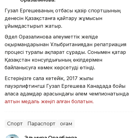
Гузал Ергешеваның отбасы қазір спортшының
денесін Қазақстанға қайтару жұмысын
ұйымдастырып жатыр.
Әдел Оразалинова әлеуметтік желіде
оқырмандарынан Ұлыбританиядан репатриация
процесі туралы ақпарат сұрады. Сонымен қатар
Қазақстан консулдығының өкілдерімен
байланысуға көмек көрсетуді өтінді.
Естеріңізге сала кетейік, 2017 жылы
пауэрлифтингші Гузал Ергешева Канадада бойы
аласа адамдар арасындағы әлем чемпионатында
алтын медаль жеңіп алған болатын.
Спорт
Параспорт
Қоғам
Эльмира Оралбаева