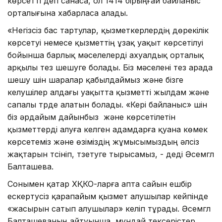
көрсетті деп санаса, ол 1414 бірыңғай байланыс
орталығына хабарласа алады.
«Негізсіз бас тартулар, қызметкерлердің дөрекілік
көрсетуі немесе қызметтің ұзақ уақыт көрсетілуі
бойынша барлық мәселелерді ахуалдық орталық
арқылы тез шешуге болады. Біз мәселені тез арада
шешу үшін шаралар қабылдаймыз және бізге
келушілер алдағы уақытта қызметті жылдам және
сапалы түрде алатын болады. «Кері байланыс» үшін
біз әрдайым дайынбыз және көрсетілетін
қызметтерді алуға келген адамдарға қуана көмек
көрсетеміз және өзіміздің жұмысымыздың әлсіз
жақтарын түсініп, түзетуге тырысамыз, - деді Әсемгүл
Балташева.
Сонымен қатар ХҚКО-ларға апта сайын ешбір
ескертусіз қарапайым қызмет алушылар кейпінде
«жасырын сатып алушылар» келіп тұрады. Әсемгүл
Балташеваның айтуынша, мұндай тексерістер