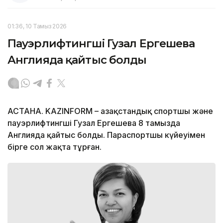
01:36, 10 Тамыз 2026
Пауэрлифтингші Гузал Ергешева
Англияда қайтыс болды
АСТАНА. KAZINFORM – Қазақстандық спортшы және
пауэрлифтингші Гузал Ергешева 8 тамызда
Англияда қайтыс болды. Параспортшы күйеуімен
бірге сол жақта тұрған.