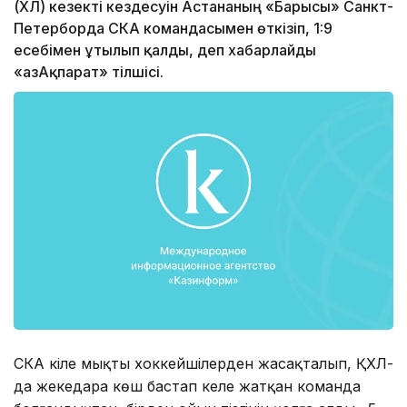
(ҚХЛ) кезекті кездесуін Астананың «Барысы» Санкт-
Петерборда СКА командасымен өткізіп, 1:9
есебімен ұтылып қалды, деп хабарлайды
«ҚазАқпарат» тілшісі.
СКА кілең мықты хоккейшілерден жасақталып, ҚХЛ-
да жекедара көш бастап келе жатқан команда