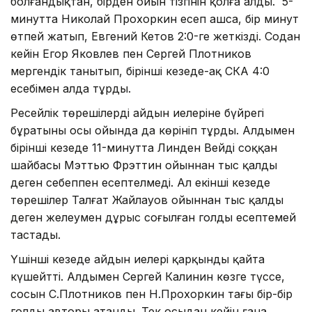
болғандықтан, бірден ойын тізгінін қолға алды. 5-
минутта Николай Прохоркин есеп ашса, бір минут
өтпей жатып, Евгений Кетов 2:0-ге жеткізді. Содан
кейін Егор Яковлев пен Сергей Плотников
мергендік танытып, бірінші кезеңде-ақ СКА 4:0
есебімен алда тұрды.
Ресейлік төрешілердің айдын иелеріне бүйрегі
бұратыны осы ойында да көрініп тұрды. Алдымен
бірінші кезеңде 11-минутта Линден Вейдің соққан
шайбасы Мэттью Фрэттин ойыннан тыс қалды
деген себеппен есептелмеді. Ал екінші кезеңде
төрешілер Талғат Жайлауов ойыннан тыс қалды
деген желеумен дұрыс соғылған голды есептемей
тастады.
Үшінші кезеңде айдын иелері қарқынды қайта
күшейтті. Алдымен Сергей Калинин көзге түссе,
сосын С.Плотников пен Н.Прохоркин тағы бір-бір
голдың авторы атанды. Тек осыдан кейін ғана