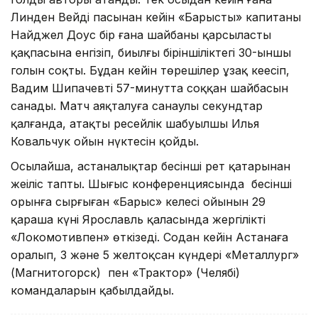
Линден Вейдің пасынан кейін «Барыстың» капитаны
Найджел Доус бір ғана шайбаны қарсыластың
қақпасына енгізіп, биылғы біріншіліктегі 30-ыншы
голын соқты. Бұдан кейін төрешілер ұзақ кеңесіп,
Вадим Шипачевтің 57-минутта соққан шайбасын
санады. Матч аяқталуға санаулы секундтар
қалғанда, атақты ресейлік шабуылшы Илья
Ковальчук ойын нүктесін қойды.
Осылайша, астаналықтар бесінші рет қатарынан
жеңіліс тапты. Шығыс конференциясында бесінші
орынға сырғыған «Барыс» келесі ойынын 29
қараша күні Ярославль қаласында жергілікті
«Локомотивпен» өткізеді. Содан кейін Астанаға
оралып, 3 және 5 желтоқсан күндері «Металлург»
(Магнитогорск) пен «Трактор» (Челябі)
командаларын қабылдайды.