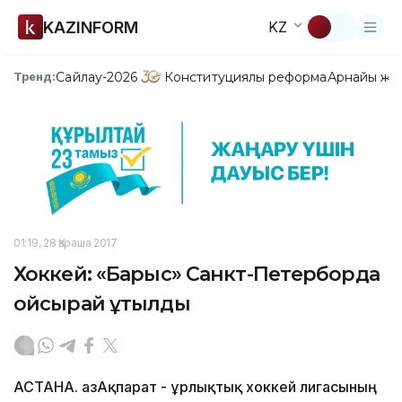
KAZINFORM
KZ
Сайлау-2026
Конституциялық реформа
Арнайы жо
Тренд:
01:19, 28 Қараша 2017
Хоккей: «Барыс» Санкт-Петерборда
ойсырай ұтылды
АСТАНА. ҚазАқпарат - Құрлықтық хоккей лигасының