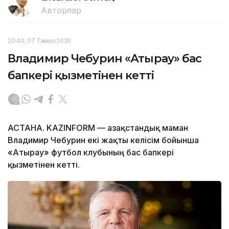
Авторлар
20:40, 07 Тамыз 2026
Владимир Чебурин «Атырау» бас
бапкері қызметінен кетті
АСТАНА. KAZINFORM — Қазақстандық маман
Владимир Чебурин екі жақты келісім бойынша
«Атырау» футбол клубының бас бапкері
қызметінен кетті.