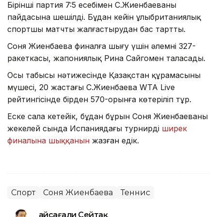
Бірінші партия 7:5 есебімен С.Жиенбаеваның
пайдасына шешілді. Бұдан кейін ұлыбританиялық
спортшы матчты жалғастырудан бас тартты.
Соня Жиенбаева финалға шығу үшін әлемнің 327-
ракеткасы, жапониялық Рина Сайгомен таласады.
Осы табысы нәтижесінде Қазақстан құрамасының
мүшесі, 20 жастағы С.Жиенбаева WTA Live
рейтингісінде бірден 570-орынға көтеріліп тұр.
Еске сала кетейік, бұдан бұрын Соня Жиенбаеваның
жекелей сында Испаниядағы турнирдің
ширек
финалына шыққанын
жазған едік.
Спорт
Соня Жиенбаева
Теннис
Ғайсағали Сейтақ