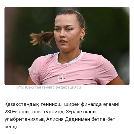
Фото: Қазақстан теннис федерациясы
Қазақстандық теннисші ширек финалда әлемнің
230-ыншы, осы турнирдің 3-ракеткасы,
ұлыбританиялық Алисия Даднимен бетпе-бет
келді.