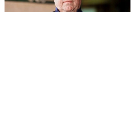
Фото: ҚФФ
Бұл жөнінде команданың баспасөз қызметі мәлім
етті.
Ол 2026 жылдың 6 наурызында команданың тізгінін
ұстап, осы уақыт аралығында бас бапкер ретінде
19 кездесу өткізді.
— Клубымыз Владимир Николаевичке
атқарған еңбегі, кәсібилігі және командаға
қосқан үлесі үшін алғыс білдіреді. Бірге