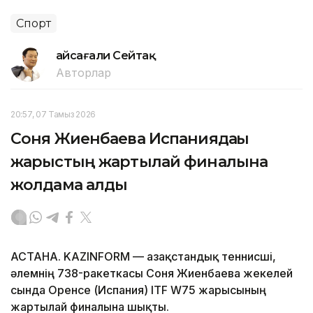
Спорт
Ғайсағали Сейтақ
Авторлар
20:57, 07 Тамыз 2026
Соня Жиенбаева Испаниядағы
жарыстың жартылай финалына
жолдама алды
АСТАНА. KAZINFORM — Қазақстандық теннисші,
әлемнің 738-ракеткасы Соня Жиенбаева жекелей
сында Оренсе (Испания) ITF W75 жарысының
жартылай финалына шықты.