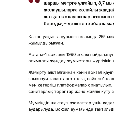
шаршы метрге ұлғайып, 8,7 мы
жолаушыларға қолайлы жағдай
жатқан жолаушылар ағынына с
береді», – делінген хабарлама
Қазіргі уақытта құрылыс алаңында 255 ма
жұмылдырылған.
Астана-1 вокзалы 1990 жылы пайдалануға
ағымдағы жөндеу жұмыстары жүргізіліп к
Жаңғырту аяқталғаннан кейін вокзал қауі
заманауи талаптарға толық сәйкес болад
мен көтергіш платформалар орнатылып, п
санитарлық тораптар және жайлы күту 
Мүмкіндігі шектеулі азаматтар үшін кеде
аударылуда. Вокзал аумағында тактильді