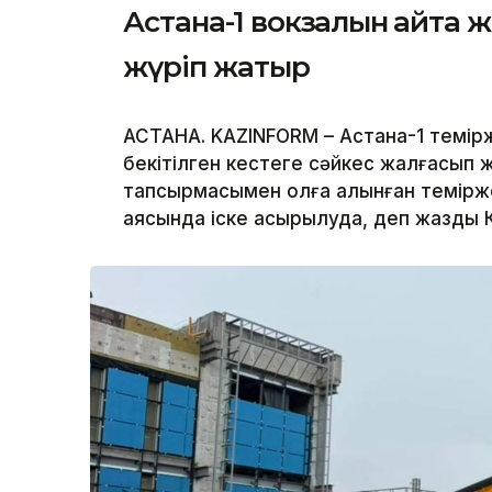
Астана-1 вокзалын қайта
жүріп жатыр
АСТАНА. KAZINFORM – Астана-1 темір
бекітілген кестеге сәйкес жалғасы
тапсырмасымен қолға алынған темір
аясында іске асырылуда, деп жазды Кө