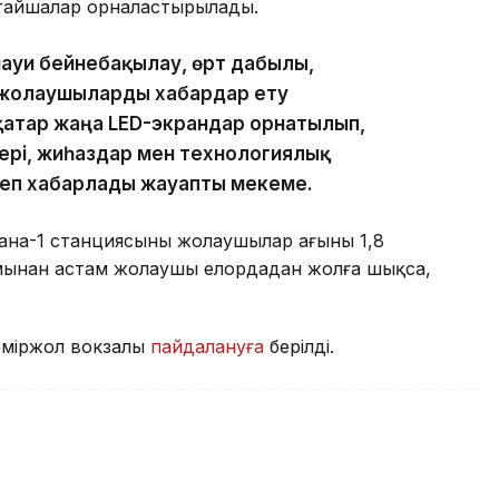
тайшалар орналастырылады.
науи бейнебақылау, өрт дабылы,
е жолаушыларды хабардар ету
 қатар жаңа LED-экрандар орнатылып,
ері, жиһаздар мен технологиялық
еп хабарлады жауапты мекеме.
тана-1 станциясының жолаушылар ағыны 1,8
 мыңнан астам жолаушы елордадан жолға шықса,
теміржол вокзалы
пайдалануға
берілді.