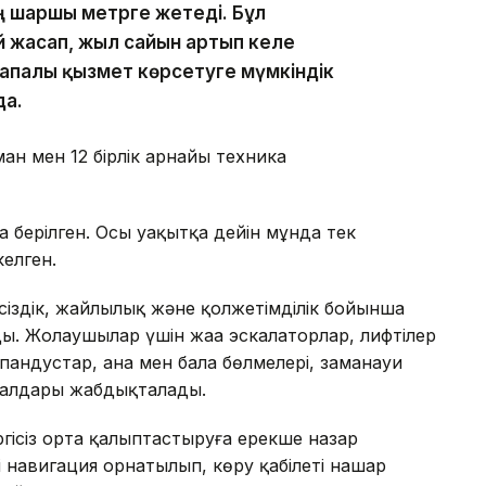
ң шаршы метрге жетеді. Бұл
 жасап, жыл сайын артып келе
апалы қызмет көрсетуге мүмкіндік
да.
ман мен 12 бірлік арнайы техника
 берілген. Осы уақытқа дейін мұнда тек
елген.
псіздік, жайлылық және қолжетімділік бойынша
ы. Жолаушылар үшін жаңа эскалаторлар, лифтілер
андустар, ана мен бала бөлмелері, заманауи
залдары жабдықталады.
ргісіз орта қалыптастыруға ерекше назар
 навигация орнатылып, көру қабілеті нашар