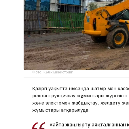
Фото: Көлік министрлігі
Қазіргі уақытта нысанда шатыр мен қасб
реконструкциялау жұмыстары жүргізіліп ж
және электрмен жабдықтау, желдету жә
жұмыстары атқарылуда.
«Қайта жаңғырту аяқталғаннан 