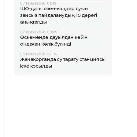
07 тамыз 2026, 01:49
ШҚО-дағы өзен-көлдер суын
заңсыз пайдаланудың 10 дерегі
анықталды
07 тамыз 2026, 00:09
Өскеменде дауылдан кейін
ондаған көлік бүлінді
06 тамыз 2026, 22:34
Жаңақорғанда су тарату станциясы
іске қосылды