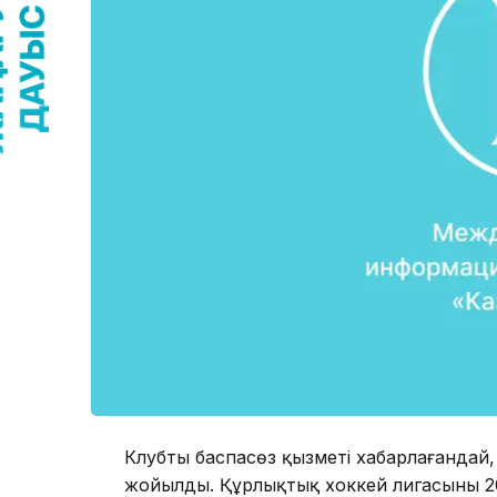
Клубтың баспасөз қызметі хабарлағандай, қ
жойылды. Құрлықтық хоккей лигасының 20