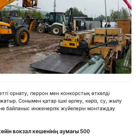
етті орнату, перрон мен конкорстық өткелді
атыр. Сонымен қатар ішкі әрлеу, кәріз, су, жылу
не байланыс инженерлік жүйелерін монтаждау
кейін вокзал кешенінің аумағы 500