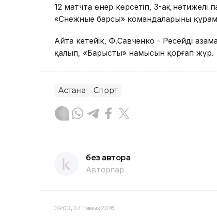
12 матчта өнер көрсетіп, 3-ақ нәтижелі п
«Снежные барсы» командаларының құрамы
Айта кетейік, Ф.Савченко - Ресейдің азам
қалып, «Барыстың» намысын қорғап жүр.
Астана
Спорт
без автора
Авторлар
09:03, 07 Тамыз 2026