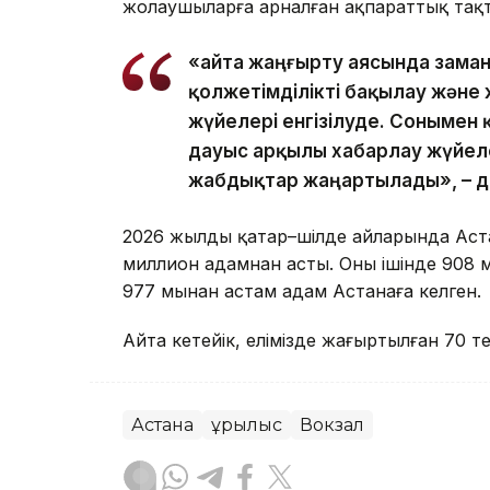
жолаушыларға арналған ақпараттық тақ
«Қайта жаңғырту аясында зама
қолжетімділікті бақылау жән
жүйелері енгізілуде. Сонымен
дауыс арқылы хабарлау жүйел
жабдықтар жаңартылады», – д
2026 жылдың қаңтар–шілде айларында Ас
миллион адамнан асты. Оның ішінде 908
977 мыңнан астам адам Астанаға келген.
Айта кетейік, елімізде жаңғыртылған 70 
Астана
Құрылыс
Вокзал