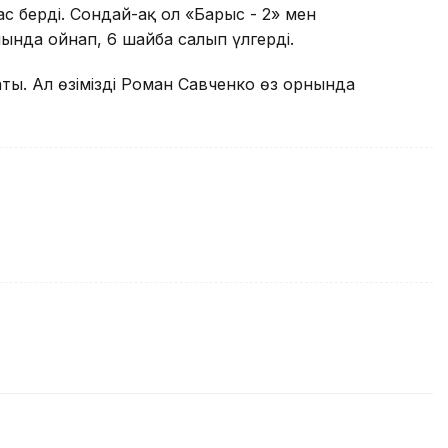
ас берді. Сондай-ақ ол «Барыс - 2» мен
нда ойнап, 6 шайба салып үлгерді.
аты. Ал өзіміздің Роман Савченко өз орнында