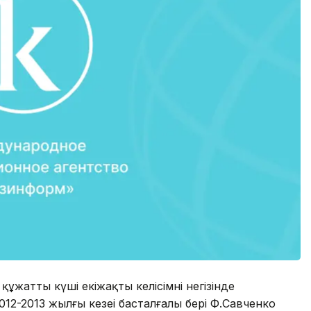
ұжаттың күші екіжақты келісімнің негізінде
12-2013 жылғы кезеңі басталғалы бері Ф.Савченко