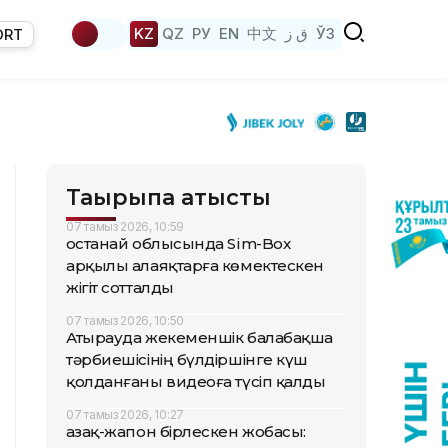
KZ
QZ
РУ
EN
中文
ق ز
ЎЗ
ORT
Тақырыпқа қатысты
07 тамыз 2026, 10:59
Қостанай облысында Sim-Box
арқылы алаяқтарға көмектескен
жігіт сотталды
07 тамыз 2026, 10:50
Атырауда жекеменшік балабақша
тәрбиешісінің бүлдіршінге күш
қолданғаны видеоға түсіп қалды
07 тамыз 2026, 10:27
Қазақ-жапон бірлескен жобасы: