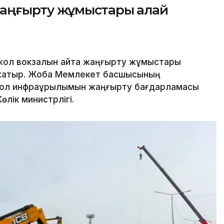
 жаңғырту жұмыстары қалай
жол вокзалын қайта жаңғырту жұмыстары
п жатыр. Жоба Мемлекет басшысының
жол инфрақұрылымын жаңғырту бағдарламасы
лік министрлігі.