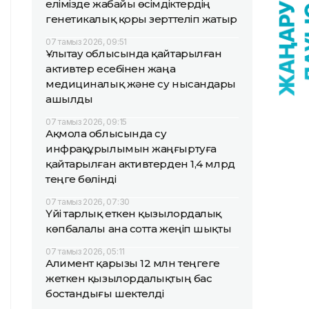
елімізде жабайы өсімдіктердің
генетикалық қоры зерттеліп жатыр
07 тамыз 2026, 09:51
Ұлытау облысында қайтарылған
активтер есебінен жаңа
медициналық және су нысандары
ашылды
07 тамыз 2026, 09:15
Ақмола облысында су
инфрақұрылымын жаңғыртуға
қайтарылған активтерден 1,4 млрд
теңге бөлінді
07 тамыз 2026, 07:30
Үйі тарлық еткен қызылордалық
көпбалалы ана сотта жеңіп шықты
07 тамыз 2026, 05:11
Алимент қарызы 12 млн теңгеге
жеткен қызылордалықтың бас
бостандығы шектелді