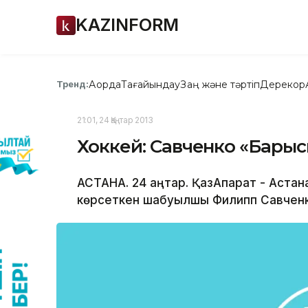
KAZINFORM
Ақорда
Тағайындау
Заң және тәртіп
Дерекқор
Тренд:
21:01, 24 Қаңтар 2013
Хоккей: Савченко «Барыс
АСТАНА. 24 қаңтар. ҚазАқпарат - Аст
көрсеткен шабуылшы Филипп Савченк