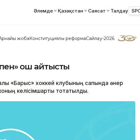
Әлемде
Қазақстан
Саясат
Талдау
SP
Арнайы жоба
Конституциялық реформа
Сайлау-2026
пен» қош айтысты
аналық «Барыс» хоккей клубының сапында өнер
оның келісімшарты тоқтатылды.