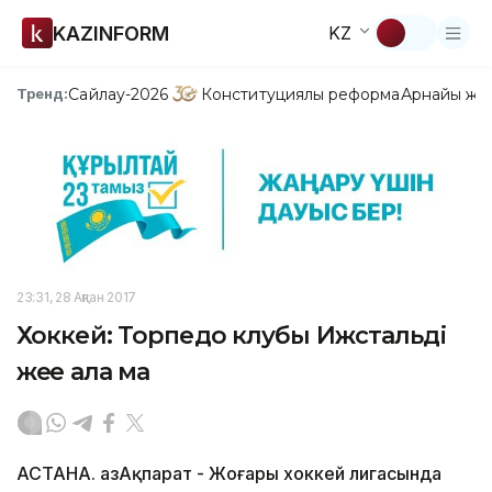
KAZINFORM
KZ
Сайлау-2026
Конституциялық реформа
Арнайы жо
Тренд:
23:31, 28 Ақпан 2017
Хоккей: Торпедо клубы Ижстальді
жеңе ала ма
АСТАНА. ҚазАқпарат - Жоғары xоккей лигасында