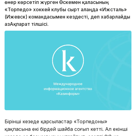
өнер көрсетіп жүрген Өскемен қаласының
«Торпедо» xоккей клубы сырт алаңда «Ижсталь»
(Ижевск) командасымен кездесті, деп хабарлайды
ҚазАқпарат тілшісі.
Бірінші кезеңде қарсыластар «Торпедоның»
қақпасына екі бірдей шайба соғып кетті. Ал екінші