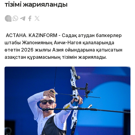
тізімі жарияланды
АСТАНА. KAZINFORM - Садақ атудан бапкерлер
штабы Жапонияның Аичи-Нагоя қалаларында
өтетін 2026 жылғы Азия ойындарына қатысатын
Қазақстан құрамасының тізімін жариялады.