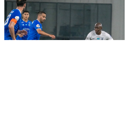
Фото: «Каспий» футбол клубы
Бұл күнгі ойындарды «Каспий» (Ақтау) - «Ұлытау»
(Жезқазған) кездесуі түйіндеді.
Матч барысында екі команданың да жеңіске жету
мүмкіндігі зор болды. Қарсыластар жиі шабуыл
ұйымдастырып, гол соғатын мүмкіндікті іздеді.
Нәтижесінде ақтаулық клубтан Кеба Силла 45-