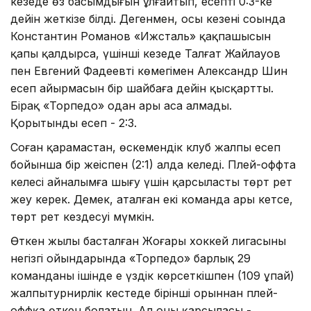
кезеңде өз басымдығын ұлғайтып, есепті 0:3-ке
дейін жеткізе білді. Дегенмен, осы кезеңнің соңында
Константин Романов «Ижсталь» қақпашысын
қапы қалдырса, үшінші кезеңде Талғат Жайлауов
пен Евгений Фадеевтің көмегімен Александр Шин
есеп айырмасын бір шайбаға дейін қысқартты.
Бірақ «Торпедо» одан ары аса алмады.
Қорытынды есеп - 2:3.
Соған қарамастан, өскемендік клуб жалпы есеп
бойынша бір жеңіспен (2:1) алда келеді. Плей-оффта
келесі айналымға шығу үшін қарсыласты төрт рет
жеңу керек. Демек, аталған екі команда ары кетсе,
төрт рет кездесуі мүмкін.
Өткен жылы басталған Жоғары xоккей лигасының
негізгі ойындарында «Торпедо» барлық 29
команданың ішінде ең үздік көрсеткішпен (109 ұпай)
жалпытурнирлік кестеде бірінші орыннан плей-
оффқа өткен болатын. Ал оның қарсыласы -