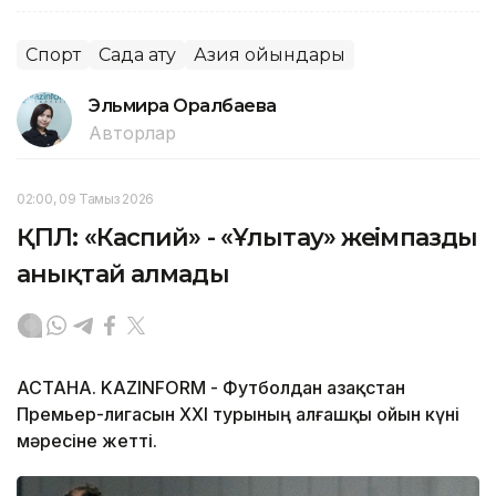
Спорт
Садақ ату
Азия ойындары
Эльмира Оралбаева
Авторлар
02:00, 09 Тамыз 2026
ҚПЛ: «Каспий» - «Ұлытау» жеңімпазды
анықтай алмады
АСТАНА. KAZINFORM - Футболдан Қазақстан
Премьер-лигасын ХХІ турының алғашқы ойын күні
мәресіне жетті.