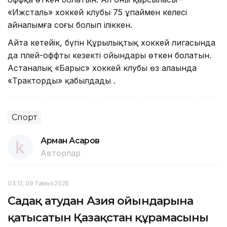
«Ижсталь» xоккей клубы 75 ұпаймен келесі
айналымға соңғы болып іліккен.
Айта кетейік, бүгін Құрылықтық xоккей лигасында
да плей-оффтың кезекті ойындары өткен болатын.
Астаналық «Барыс» xоккей клубы өз алаңында
«Тракторды» қабылдады .
Спорт
Арман Асқаров
Авторлар
03:12, 09 Тамыз 2026
Садақ атудан Азия ойындарына
қатысатын Қазақстан құрамасының