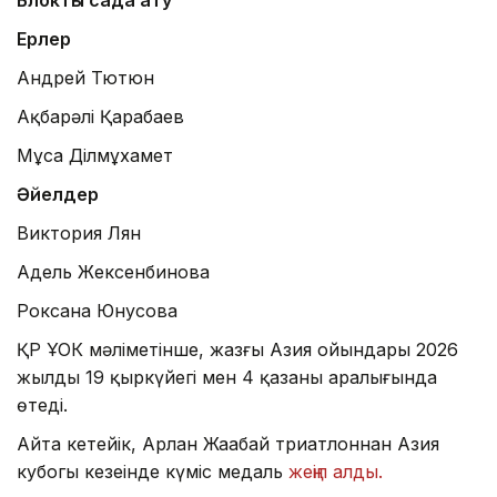
Ерлер
Андрей Тютюн
Ақбарәлі Қарабаев
Мұса Ділмұхамет
Әйелдер
Виктория Лян
Адель Жексенбинова
Роксана Юнусова
ҚР ҰОК мәліметінше, жазғы Азия ойындары 2026
жылдың 19 қыркүйегі мен 4 қазаны аралығында
өтеді.
Айта кетейік, Арлан Жаңабай триатлоннан Азия
кубогы кезеңінде күміс медаль
жеңіп алды.