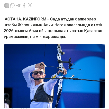
АСТАНА. KAZINFORM - Садақ атудан бапкерлер
штабы Жапонияның Аичи-Нагоя қалаларында өтетін
2026 жылғы Азия ойындарына қатысатын Қазақстан
құрамасының тізімін жариялады.