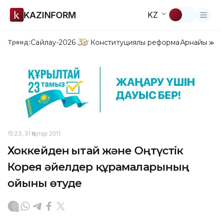
KAZINFORM
KZ
Сайлау-2026
Конституциялық реформа
Арнайы жо
Тренд:
15:23, 31 Қаңтар 2011
Хоккейден Қытай және Оңтүстік
Корея әйелдер құрамаларының
ойыны өтуде