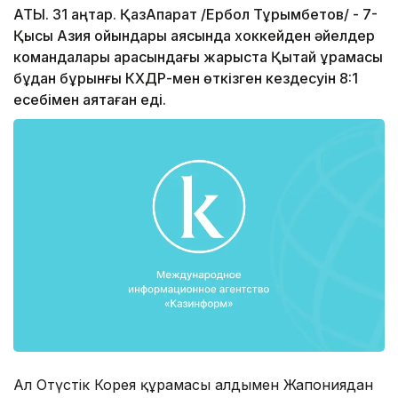
АТЫ. 31 қаңтар. ҚазАқпарат /Ербол Тұрымбетов/ - 7-
Қысқы Азия ойындары аясында хоккейден әйелдер
командалары арасындағы жарыста Қытай құрамасы
бұдан бұрынғы КХДР-мен өткізген кездесуін 8:1
есебімен аяқтаған еді.
Ал Оңтүстік Корея құрамасы алдымен Жапониядан