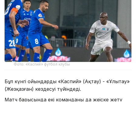
Фото: «Каспий» футбол клубы
Бұл күнгі ойындарды «Каспий» (Ақтау) - «Ұлытау»
(Жезқазған) кездесуі түйіндеді.
Матч барысында екі команданың да жеңіске жету
мүмкіндігі зор болды. Қарсыластар жиі шабуыл
ұйымдастырып, гол соғатын мүмкіндікті іздеді.
Нәтижесінде ақтаулық клубтан Кеба Силла 45-
минутта есеп ашса, 71-минутта жезқазғандық