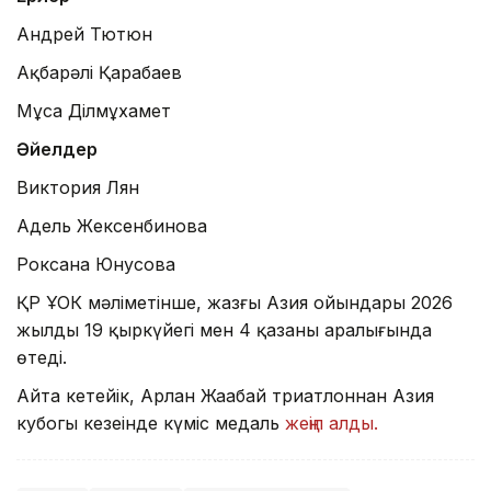
Андрей Тютюн
Ақбарәлі Қарабаев
Мұса Ділмұхамет
Әйелдер
Виктория Лян
Адель Жексенбинова
Роксана Юнусова
ҚР ҰОК мәліметінше, жазғы Азия ойындары 2026
жылдың 19 қыркүйегі мен 4 қазаны аралығында
өтеді.
Айта кетейік, Арлан Жаңабай триатлоннан Азия
кубогы кезеңінде күміс медаль
жеңіп алды.