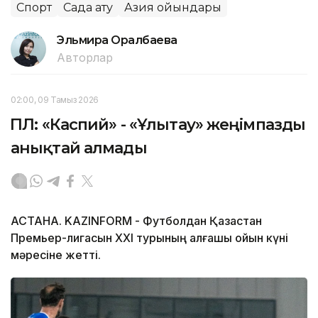
Спорт
Садақ ату
Азия ойындары
Эльмира Оралбаева
Авторлар
02:00, 09 Тамыз 2026
ҚПЛ: «Каспий» - «Ұлытау» жеңімпазды
анықтай алмады
АСТАНА. KAZINFORM - Футболдан Қазақстан
Премьер-лигасын ХХІ турының алғашқы ойын күні
мәресіне жетті.