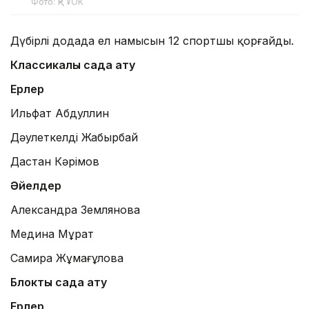
Фото: ҚР ҰОК
Дүбірлі додада ел намысын 12 спортшы қорғайды.
Классикалық садақ ату
Ерлер
Ильфат Абдуллин
Дәулеткелді Жаңбырбай
Дастан Кәрімов
Әйелдер
Александра Землянова
Медина Мұрат
Самира Жұмағұлова
Блоктық садақ ату
Ерлер