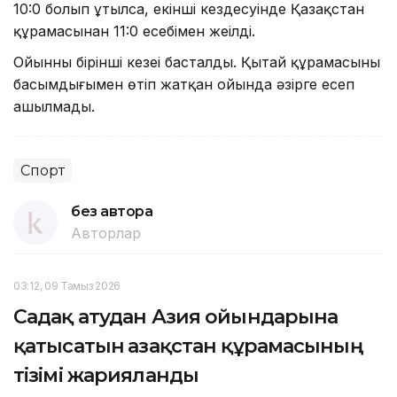
10:0 болып ұтылса, екінші кездесуінде Қазақстан
құрамасынан 11:0 есебімен жеңілді.
Ойынның бірінші кезеңі басталды. Қытай құрамасының
басымдығымен өтіп жатқан ойында әзірге есеп
ашылмады.
Спорт
без автора
Авторлар
03:12, 09 Тамыз 2026
Садақ атудан Азия ойындарына
қатысатын Қазақстан құрамасының
тізімі жарияланды