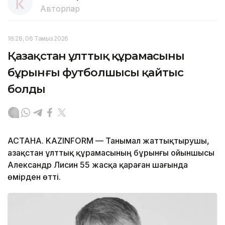
Авторлар
16:28, 06 Тамыз 2026
Қазақстан ұлттық құрамасының
бұрынғы футболшысы қайтыс
болды
АСТАНА. KAZINFORM — Танымал жаттықтырушы,
Қазақстан ұлттық құрамасының бұрынғы ойыншысы
Александр Лисин 55 жасқа қараған шағында
өмірден өтті.