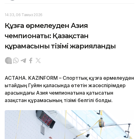
14:33, 06 Тамыз 2026
Құзға өрмелеуден Азия
чемпионаты: Қазақстан
құрамасының тізімі жарияланды
АСТАНА. KAZINFORM – Спорттық құзға өрмелеуден
Қытайдың Гуйян қаласында өтетін жасөспірімдер
арасындағы Азия чемпионатына қатысатын
Қазақстан құрамасының тізімі белгілі болды.