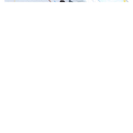
Фото: ҚР ҰОК
Жарыс барысында U19 және U17 жас санатында
жүлделер сарапқа салынады.
Евгений Ким, Матвей Павлов, Глеб Семёшкин,
Дмитрий Ананьев, Әлихан Татамбай, Рашид
Хайбуллин, Роман Курассов, Алексей Стребков,
Кымсан Цой, Яна Войтович, Лейла Геккеева,
Виктория Ильницкая, Амира Қайсар, Ралина
Абдулова, Арина Новицкая, Алина Львова U19
жас санатында бақ сынайды.