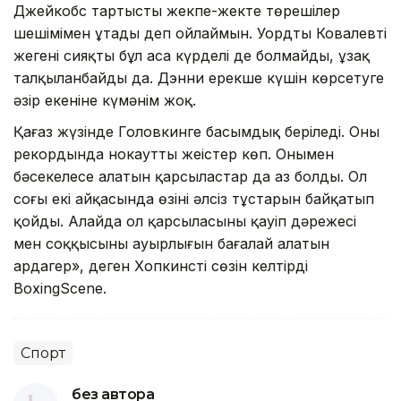
Джейкобс тартысты жекпе-жекте төрешілер
шешімімен ұтады деп ойлаймын. Уордтың Ковалевті
жеңгені сияқты бұл аса күрделі де болмайды, ұзақ
талқыланбайды да. Дэнни ерекше күшін көрсетуге
әзір екеніне күмәнім жоқ.
Қағаз жүзінде Головкинге басымдық беріледі. Оның
рекордында нокаутты жеңістер көп. Онымен
бәсекелесе алатын қарсыластар да аз болды. Ол
соңғы екі айқасында өзінің әлсіз тұстарын байқатып
қойды. Алайда ол қарсыласының қауіп дәрежесі
мен соққысының ауырлығын бағалай алатын
ардагер», деген Хопкинстің сөзін келтірді
BoxingScene.
Спорт
без автора