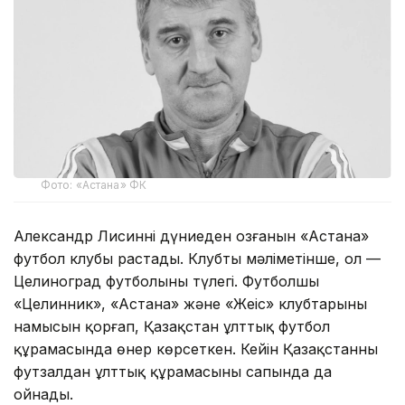
Фото: «Астана» ФК
Александр Лисиннің дүниеден озғанын «Астана»
футбол клубы растады. Клубтың мәліметінше, ол —
Целиноград футболының түлегі. Футболшы
«Целинник», «Астана» және «Жеңіс» клубтарының
намысын қорғап, Қазақстан ұлттық футбол
құрамасында өнер көрсеткен. Кейін Қазақстанның
футзалдан ұлттық құрамасының сапында да
ойнады.