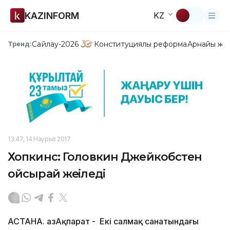
KAZINFORM
KZ
Сайлау-2026
Конституциялық реформа
Арнайы жо
Тренд:
13:47, 14 Наурыз 2017
Хопкинс: Головкин Джейкобстен
ойсырай жеңіледі
АСТАНА. ҚазАқпарат - Екі салмақ санатындағы