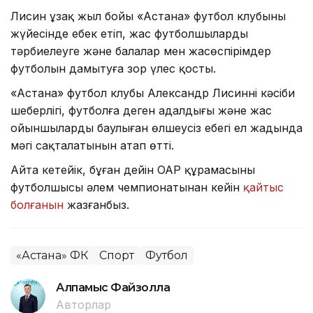
Лисин ұзақ жыл бойы «Астана» футбол клубының
жүйесінде еңбек етіп, жас футболшыларды
тәрбиелеуге және балалар мен жасөспірімдер
футболын дамытуға зор үлес қосты.
«Астана» футбол клубы Александр Лисиннің кәсіби
шеберлігі, футболға деген адалдығы және жас
ойыншыларды баулыған өлшеусіз еңбегі ел жадында
мәңгі сақталатынын атап өтті.
Айта кетейік, бұған дейін ОАР құрамасының
футболшысы әлем чемпионатынан кейін
қайтыс
болғанын
жазғанбыз.
«Астана» ФК
Спорт
Футбол
Алпамыс Файзолла
Авторлар