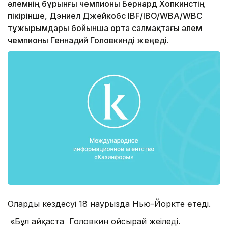
әлемнің бұрынғы чемпионы Бернард Хопкинстің
пікірінше, Дэниел Джейкобс IBF/IBO/WBA/WBC
тұжырымдары бойынша орта салмақтағы әлем
чемпионы Геннадий Головкинді жеңеді.
Олардың кездесуі 18 наурызда Нью-Йоркте өтеді.
«Бұл айқаста Головкин ойсырай жеңіледі.