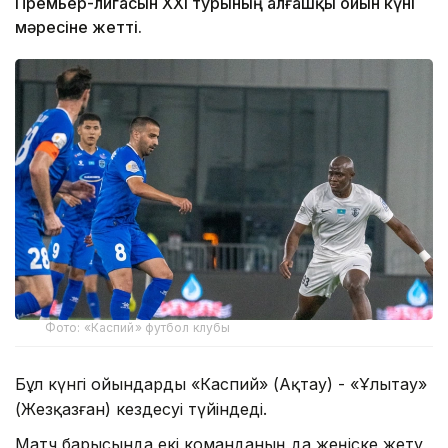
Премьер-лигасын ХХІ турының алғашқы ойын күні
мәресіне жетті.
Фото: «Каспий» футбол клубы
Бұл күнгі ойындарды «Каспий» (Ақтау) - «Ұлытау»
(Жезқазған) кездесуі түйіндеді.
Матч барысында екі команданың да жеңіске жету