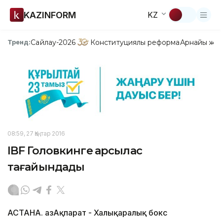
KAZINFORM
KZ
Сайлау-2026
Конституциялық реформа
Арнайы жо
Тренд:
08:59, 27 Қаңтар 2016
IBF Головкинге қарсылас
тағайындады
АСТАНА. ҚазАқпарат - Халықаралық бокс