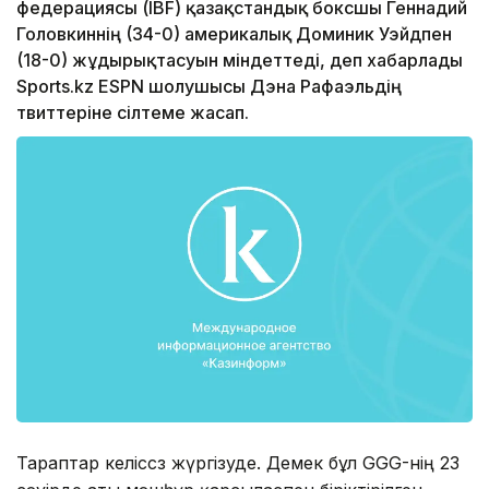
федерациясы (IBF) қазақстандық боксшы Геннадий
Головкиннің (34-0) америкалық Доминик Уэйдпен
(18-0) жұдырықтасуын міндеттеді, деп хабарлады
Sports.kz ESPN шолушысы Дэна Рафаэльдің
твиттеріне сілтеме жасап.
Тараптар келіссөз жүргізуде. Демек бұл GGG-нің 23