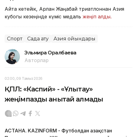
Айта кетейік, Арлан Жаңабай триатлоннан Азия
кубогы кезеңінде күміс медаль
жеңіп алды.
Спорт
Садақ ату
Азия ойындары
Эльмира Оралбаева
Авторлар
02:00, 09 Тамыз 2026
ҚПЛ: «Каспий» - «Ұлытау»
жеңімпазды анықтай алмады
АСТАНА. KAZINFORM - Футболдан Қазақстан