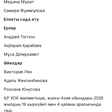
Медина Мұрат
Самира Жұмағұлова
Блоктық садақ ату
Ерлер
Андрей Тютюн
Ақбарәлі Қарабаев
Мұса Ділмұхамет
Әйелдер
Виктория Лян
Адель Жексенбинова
Роксана Юнусова
ҚР ҰОК мәліметінше, жазғы Азия ойындары 2026
жылдың 19 қыркүйегі мен 4 қазаны аралығында
өтеді.