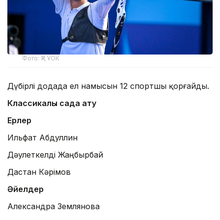
Фото: ҚР ҰОК
Дүбірлі додада ел намысын 12 спортшы қорғайды.
Классикалық садақ ату
Ерлер
Ильфат Абдуллин
Дәулеткелді Жаңбырбай
Дастан Кәрімов
Әйелдер
Александра Землянова