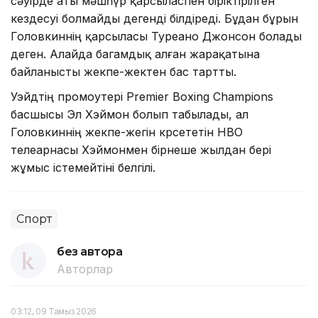
сәуірде аты мәшһүр қарсыласпен біріктірілген
кездесуі болмайды дегенді білдіреді. Бұдан бұрын
Головкиннің қарсыласы Туреано Джонсон болады
деген. Алайда багамдық алған жарақатына
байланысты жекпе-жектен бас тартты.
Уэйдтің промоутері Premier Boxing Champions
басшысы Эл Хэймон болып табылады, ал
Головкиннің жекпе-жегін көрсететін НВО
телеарнасы Хэймонмен бірнеше жылдан бері
жұмыс істемейтіні белгілі.
Спорт
без автора
Авторлар
03:12, 09 Тамыз 2026