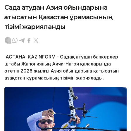
Садақ атудан Азия ойындарына
қатысатын Қазақстан құрамасының
тізімі жарияланды
АСТАНА. KAZINFORM - Садақ атудан бапкерлер
штабы Жапонияның Аичи-Нагоя қалаларында
өтетін 2026 жылғы Азия ойындарына қатысатын
Қазақстан құрамасының тізімін жариялады.