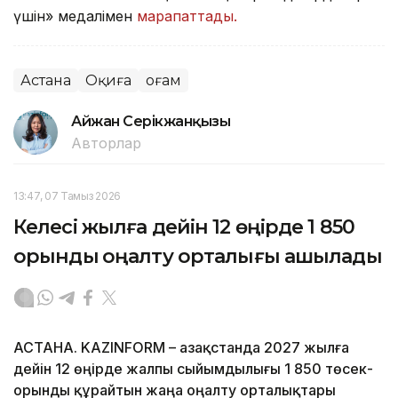
үшін» медалімен
марапаттады.
Астана
Оқиға
Қоғам
Айжан Серікжанқызы
Авторлар
13:47, 07 Тамыз 2026
Келесі жылға дейін 12 өңірде 1 850
орындық оңалту орталығы ашылады
АСТАНА. KAZINFORM – Қазақстанда 2027 жылға
дейін 12 өңірде жалпы сыйымдылығы 1 850 төсек-
орынды құрайтын жаңа оңалту орталықтары