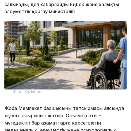
салынады, деп хабарлайды Еңбек және халықты
әлеуметтік қорғау министрлігі.
Фото: Kazinform
Жоба Мемлекет басшысының тапсырмасы аясында
жүзеге асырылып жатыр. Оның мақсаты –
мүгедектігі бар азаматтарға көрсетілетін
медициналық, әлеуметтік және психологиялық