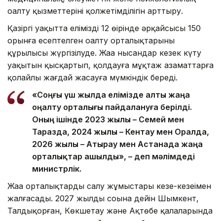
оңалту қызметтерінің қолжетімділігін арттыру.
Қазіргі уақытта еліміздің 12 өңірінде әрқайсысы 150
орынға есептелген оңалту орталықтарының
құрылысы жүргізілуде. Жаңа нысандар кезек күту
уақытын қысқартып, қолдауға мұқтаж азаматтарға
қолайлы жағдай жасауға мүмкіндік береді.
«Соңғы үш жылда елімізде алты жаңа
оңалту орталығы пайдалануға берілді.
Оның ішінде 2023 жылы – Семей мен
Таразда, 2024 жылы – Кентау мен Оралда,
2026 жылы – Атырау мен Астанада жаңа
орталықтар ашылды», – деп мәлімдеді
министрлік.
Жаңа орталықтарды салу жұмыстары кезең-кезеңімен
жалғасады. 2027 жылдың соңына дейін Шымкент,
Талдықорған, Көкшетау және Ақтөбе қалаларында