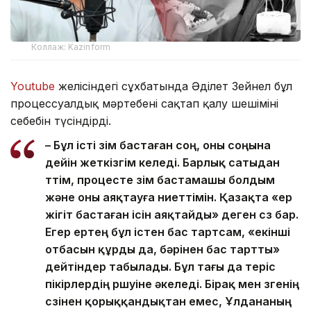
Коллаж: Kazinform
Youtube
желісіндегі сұхбатында Әділет Зейнел бұл
процессуалдық мәртебені сақтап қалу шешімінің
себебін түсіндірді.
– Бұл істі өзім бастаған соң, оны соңына
дейін жеткізгім келеді. Барлық сатыдан
өттім, процесте өзім бастамашы болдым
және оны аяқтауға ниеттімін. Қазақта «ер
жігіт бастаған ісін аяқтайды» деген сөз бар.
Егер ертең бұл істен бас тартсам, «екінші
отбасын құрды да, бәрінен бас тартты»
дейтіндер табылады. Бұл тағы да теріс
пікірлердің өршуіне әкеледі. Бірақ мен өзгенің
сөзінен қорыққандықтан емес, Ұлдананың