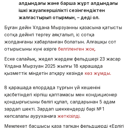
алдындағы және барша жұрт алдындағы
ішкі жауапкершілікті сезінгендіктен
жалғастырып отырмын, – деді ол.
Бұған дейін Ұлдана Мырзуанның қазасына қатысты
сотқа дейінгі тергеу аяқталып, іс сотқа
жолданғаны хабарланған болатын. Алғашқы сот
отырысының күні әзірге
белгіленген жоқ.
Еске салайық, жедел жәрдем фельдшері 23 жасар
Ұлдана Мырзуан 2025 жылғы 18 қарашада
қызметтік міндетін атқару кезінде
көз жұмды.
8 қарашада елордада тұрғын үй кешенінің
қасбетіндегі кірпіш қаптамасы мен кондиционер
қондырғысының бөлігі құлап, салдарынан 5 адам
зардап шекті. Зардап шеккендердің бәрі № 1
көпсалалы ауруханаға
жеткізілді.
Мемлекет басшысы қаза тапқан фельдшерді «Ерлігі