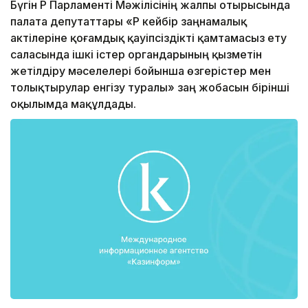
Бүгін ҚР Парламенті Мәжілісінің жалпы отырысында
палата депутаттары «ҚР кейбір заңнамалық
актілеріне қоғамдық қауіпсіздікті қамтамасыз ету
саласында ішкі істер органдарының қызметін
жетілдіру мәселелері бойынша өзгерістер мен
толықтырулар енгізу туралы» заң жобасын бірінші
оқылымда мақұлдады.