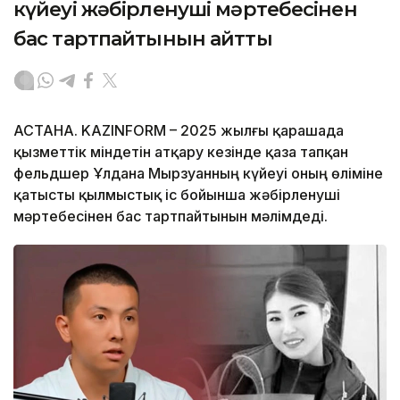
күйеуі жәбірленуші мәртебесінен
бас тартпайтынын айтты
АСТАНА. KAZINFORM – 2025 жылғы қарашада
қызметтік міндетін атқару кезінде қаза тапқан
фельдшер Ұлдана Мырзуанның күйеуі оның өліміне
қатысты қылмыстық іс бойынша жәбірленуші
мәртебесінен бас тартпайтынын мәлімдеді.