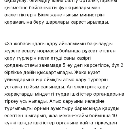
оқшаулау, бейімдеу және оңалту орталықтарының
қызметіне байланысты функциялары мен
өкілеттіктерін Білім және ғылым министрінің
қарамағына беру шаралары қарастырылады.
«Заң жобасындағы қару айналымын бақылауды
жүзеге асыру нормасы бойынша рұқсат етілген
қару түрлерін иелік етудің саны қазіргі
қолданыстағы заңнамада 5-еу деп көрсетілсе, бұл 2
бірлікке дейін қысқартылады. Жеке күзет
ұйымдарына иір ойықты атыс қару түрлерін
ұстауға тыйым салынады. Ал электрлік қару-
жарақтарды міндетті түрде ішкі істер органдарына
тіркеу ұсынылады. Атыс қаруының иелеріне
тұрғылықты орнын ауыстыру барысында қаруды
есептен шығарып, жаңа мекен-жайы бойынша 10
күннің ішінде ішкі істер органына қайта тіркеуден