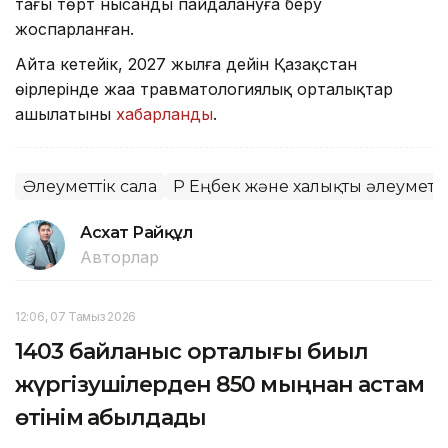
тағы төрт нысанды пайдалануға беру
жоспарланған.
Айта кетейік, 2027 жылға дейін Қазақстан
өңірлерінде жаңа травматологиялық орталықтар
ашылатыны
хабарланды
.
Әлеуметтік сала
ҚР Еңбек және халықты әлеуметті
Асхат Райқұл
Авторлар
12:06, 07 Тамыз 2026
1403 байланыс орталығы биыл
жүргізушілерден 850 мыңнан астам
өтінім қабылдады