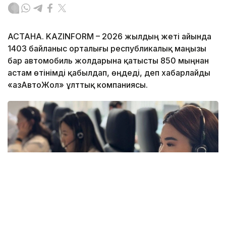
АСТАНА. KAZINFORM – 2026 жылдың жеті айында
1403 байланыс орталығы республикалық маңызы
бар автомобиль жолдарына қатысты 850 мыңнан
астам өтінімді қабылдап, өңдеді, деп хабарлайды
«ҚазАвтоЖол» ұлттық компаниясы.
Фото: ҚазАвтоЖол