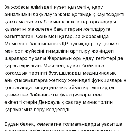
Заң жобасы еліміздегі күзет қызметін, қару
айналымын бақылауға және қоғамдық қауіпсіздікті
қамтамасыз ету бойынша ішкі істер органдары
қызметінің жекелеген бағыттарын жетілдіруге
бағытталған. Сонымен қатар, заң жобасында
Мемлекет басшысының «ҚР құқық қорғау қызметі
мен сот жүйесінің тиімділігін арттыру жөніндегі
шаралар» туралы Жарлығын орындау тетіктері де
қарастырылған. Мәселен, құжат бойынша
қоғамдық тәртіпті бұзушыларды медициналық
айықтырғыштарға жеткізу жөніндегі функцияларын
қоспағанда, медициналық айықтырғыштардың
қызметіне байланысты функциялары мен
өкілеттіктерін Денсаулық сақтау министрлігінің
қарамағына беру көзделеді.
Бұдан бөлек, кәмелетке толмағандарды уақытша