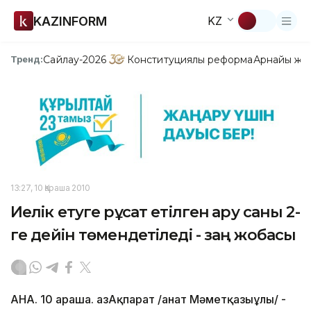
KAZINFORM
KZ
Сайлау-2026
Конституциялық реформа
Арнайы жо
Тренд:
13:27, 10 Қараша 2010
Иелік етуге рұқсат етілген қару саны 2-
ге дейін төмендетіледі - заң жобасы
АНА. 10 Қараша. ҚазАқпарат /Қанат Мәметқазыұлы/ -