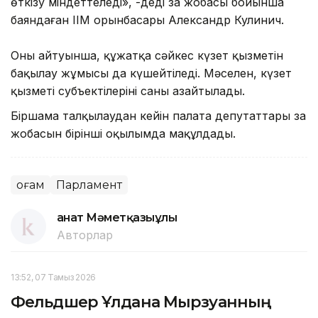
өткізу міндеттеледі», -деді заң жобасы бойынша
баяндаған ІІМ орынбасары Александр Кулинич.
Оның айтуынша, құжатқа сәйкес күзет қызметін
бақылау жұмысы да күшейтіледі. Мәселен, күзет
қызметі субъектілерінің саны азайтылады.
Біршама талқылаудан кейін палата депутаттары заң
жобасын бірінші оқылымда мақұлдады.
Қоғам
Парламент
Қанат Мәметқазыұлы
Авторлар
13:52, 07 Тамыз 2026
Фельдшер Ұлдана Мырзуанның