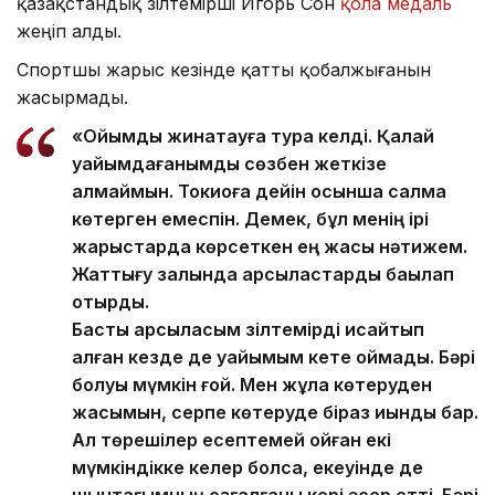
қазақстандық зілтемірші Игорь Сон
қола медаль
жеңіп алды.
Спортшы жарыс кезінде қатты қобалжығанын
жасырмады.
«Ойымды жинақтауға тура келді. Қалай
уайымдағанымды сөзбен жеткізе
алмаймын. Токиоға дейін осынша салмақ
көтерген емеспін. Демек, бұл менің ірі
жарыстарда көрсеткен ең жақсы нәтижем.
Жаттығу залында қарсыластарды бақылап
отырдық.
Басты қарсыласым зілтемірді қисайтып
алған кезде де уайымым кете қоймады. Бәрі
болуы мүмкін ғой. Мен жұлқа көтеруден
жақсымын, серпе көтеруде біраз қиындық бар.
Ал төрешілер есептемей қойған екі
мүмкіндікке келер болсақ, екеуінде де
шынтағымның қозғалғаны кері әсер етті. Бәрі