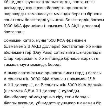
Ұйымдастырушылар жарыстарды, салтанатты
рәсімдерді және жанкүйерлерге арналған іс-
шараларды тамашалауға мүмкіндік беретін бірнеше
санаттағы билеттерді ұсынған. Билеттердің бағасы
1000 КФА франкінен (шамамен 1,8 АҚШ доллары)
басталады.
Сонымен қатар, құны 1500 КФА франкінен
(шамамен 2,6 АҚШ доллары) басталатын бір күндік
абонементтер (Day Pass) сатылымға шығарылады.
Олар көрерменге бір күн ішінде бірнеше жарысты
тамашалауға мүмкіндік береді.
Ашылу салтанатына арналған билеттердің бағасы
А санаты үшін 9000 КФА франкін (шамамен 15,8
АҚШ доллары), ал B санаты үшін 5000 КФА франкін
(шамамен 8,8 АҚШ доллары) құрайды.
Жанкүйерлер аймақтарына кіру тегін болады.
Жалпы алғанда, ұйымдастырушылар шамамен бір