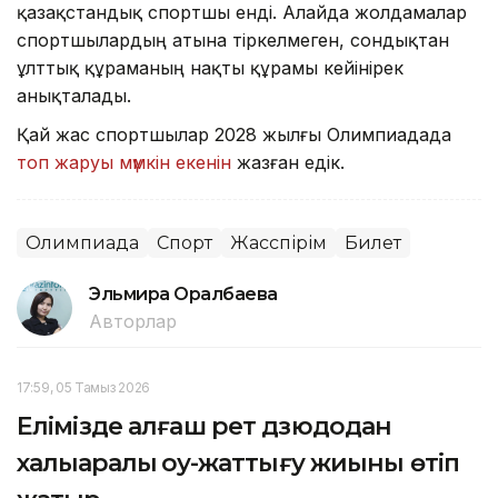
қазақстандық спортшы енді. Алайда жолдамалар
спортшылардың атына тіркелмеген, сондықтан
ұлттық құраманың нақты құрамы кейінірек
анықталады.
Қай жас спортшылар 2028 жылғы Олимпиадада
топ жаруы мүмкін екенін
жазған едік.
Олимпиада
Спорт
Жасөспірім
Билет
Эльмира Оралбаева
Авторлар
17:59, 05 Тамыз 2026
Елімізде алғаш рет дзюдодан
халықаралық оқу-жаттығу жиыны өтіп