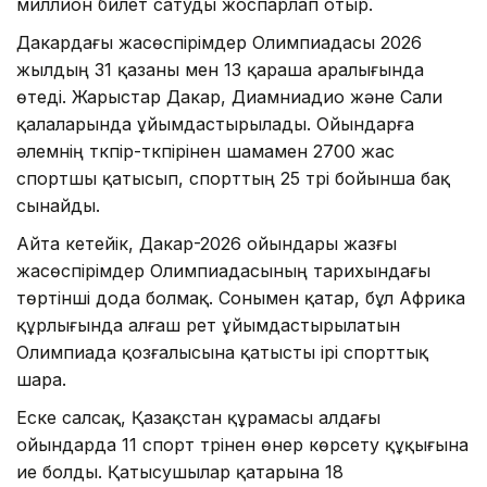
миллион билет сатуды жоспарлап отыр.
Дакардағы жасөспірімдер Олимпиадасы 2026
жылдың 31 қазаны мен 13 қараша аралығында
өтеді. Жарыстар Дакар, Диамниадио және Сали
қалаларында ұйымдастырылады. Ойындарға
әлемнің түкпір-түкпірінен шамамен 2700 жас
спортшы қатысып, спорттың 25 түрі бойынша бақ
сынайды.
Айта кетейік, Дакар-2026 ойындары жазғы
жасөспірімдер Олимпиадасының тарихындағы
төртінші дода болмақ. Сонымен қатар, бұл Африка
құрлығында алғаш рет ұйымдастырылатын
Олимпиада қозғалысына қатысты ірі спорттық
шара.
Еске салсақ, Қазақстан құрамасы алдағы
ойындарда 11 спорт түрінен өнер көрсету құқығына
ие болды. Қатысушылар қатарына 18