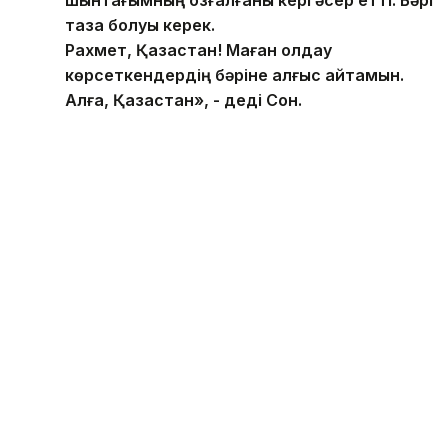
таза болуы керек.
Рахмет, Қазақстан! Маған қолдау
көрсеткендердің бәріне алғыс айтамын.
Алға, Қазақстан», - деді Сон.