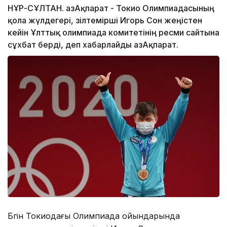
НҰР-СҰЛТАН. ҚазАқпарат - Токио Олимпиадасының
қола жүлдегері, зілтемірші Игорь Сон жеңістен
кейін Ұлттық олимпиада комитетінің ресми сайтына
сұхбат берді, деп хабарлайды ҚазАқпарат.
Бүгін Токиодағы Олимпиада ойындарында