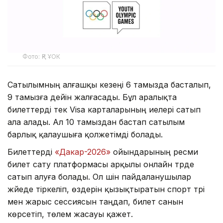
Фото: ҚР ҰОК
Сатылымның алғашқы кезеңі 6 тамызда басталып,
9 тамызға дейін жалғасады. Бұл аралықта
билеттерді тек Visa карталарының иелері сатып
ала алады. Ал 10 тамыздан бастап сатылым
барлық қалаушыға қолжетімді болады.
Билеттерді
«Дакар-2026»
ойындарының ресми
билет сату платформасы арқылы онлайн түрде
сатып алуға болады. Ол үшін пайдаланушылар
жүйеде тіркеліп, өздерін қызықтыратын спорт түрі
мен жарыс сессиясын таңдап, билет санын
көрсетіп, төлем жасауы қажет.