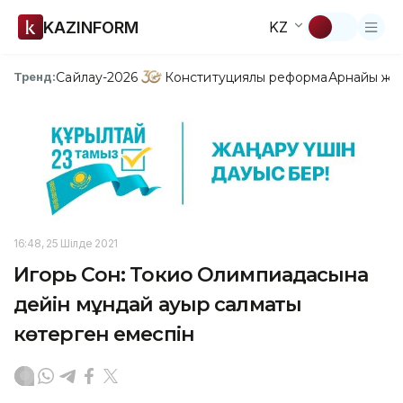
KAZINFORM
KZ
Сайлау-2026
Конституциялық реформа
Арнайы жо
Тренд:
16:48, 25 Шілде 2021
Игорь Сон: Токио Олимпиадасына
дейін мұндай ауыр салмақты
көтерген емеспін