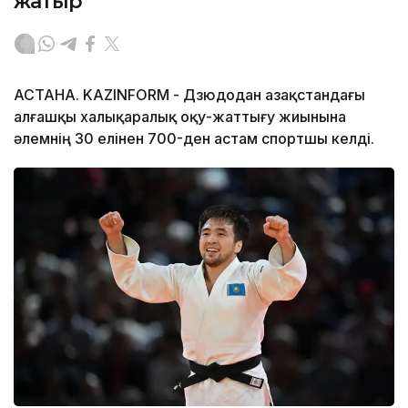
жатыр
АСТАНА. KAZINFORM - Дзюдодан Қазақстандағы
алғашқы халықаралық оқу-жаттығу жиынына
әлемнің 30 елінен 700-ден астам спортшы келді.