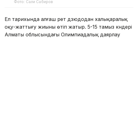
Фото: Сали Сабиров
Ел тарихында алғаш рет дзюдодан халықаралық
оқу-жаттығу жиыны өтіп жатыр. 5-15 тамыз күндері
Алматы облысындағы Олимпиадалық даярлау
базасында әлемнің 30 елінен келген 700-ден астам
спортшы бірлескен дайындық жұмыстарын жүргізіп
жатыр.
Туризм және спорт министрлігі мәліметінше,
халықаралық оқу-жаттығу жиынына әлемдік
рейтингтің көшбасшылары, Олимпиада
чемпиондары мен жүлдегерлері, сондай-ақ әлем
чемпионаттарының жеңімпаздары мен
жүлдегерлері қатысып жатыр.
Қатысушылар қатарында Олимпиада
чемпиондары Елдос Сметов (Қазақстан) пен Лаша