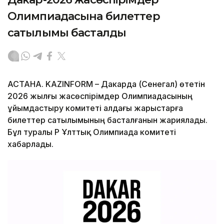
Олимпиадасына билеттер
сатылымы басталды
АСТАНА. KAZINFORM – Дакарда (Сенегал) өтетін
2026 жылғы жасөспірімдер Олимпиадасының
ұйымдастыру комитеті алдағы жарыстарға
билеттер сатылымының басталғанын жариялады.
Бұл туралы ҚР Ұлттық Олимпиада комитеті
хабарлады.