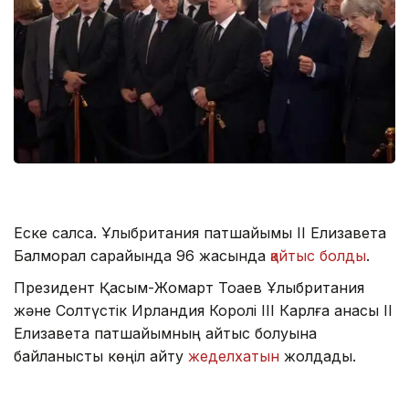
Еске салсақ. Ұлыбритания патшайымы II Елизавета
Балморал сарайында 96 жасында
қайтыс болды
.
Президент Қасым-Жомарт Тоқаев Ұлыбритания
және Солтүстік Ирландия Королі ІІІ Карлға анасы II
Елизавета патшайымның қайтыс болуына
байланысты көңіл айту
жеделхатын
жолдады.