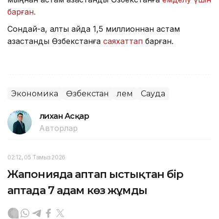
барған.
Сондай-ақ, алты айда 1,5 миллионнан астам
қазақстандық Өзбекстанға
саяхаттап
барған.
Экономика
Өзбекстан
Әлем
Сауда
Әлихан Асқар
Авторлар
02:12, 05 Тамыз 2026
Жапонияда аптап ыстықтан бір
аптада 7 адам көз жұмды