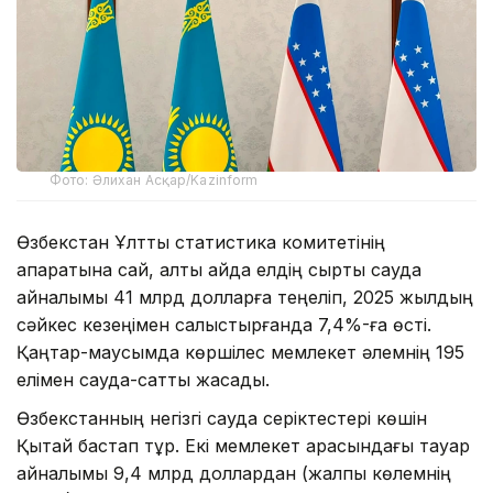
Фото: Әлихан Асқар/Kazinform
Өзбекстан Ұлттық статистика комитетінің
ақпаратына сай, алты айда елдің сыртқы сауда
айналымы 41 млрд долларға теңеліп, 2025 жылдың
сәйкес кезеңімен салыстырғанда 7,4%-ға өсті.
Қаңтар-маусымда көршілес мемлекет әлемнің 195
елімен сауда-саттық жасады.
Өзбекстанның негізгі сауда серіктестері көшін
Қытай бастап тұр. Екі мемлекет арасындағы тауар
айналымы 9,4 млрд доллардан (жалпы көлемнің