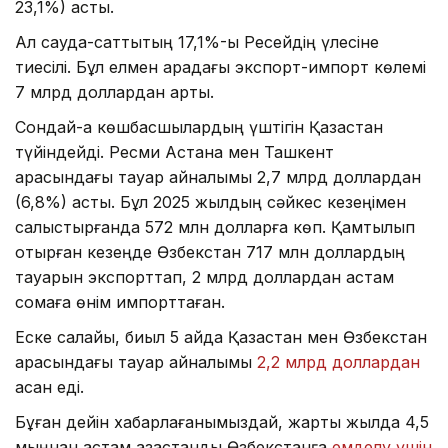
23,1%) асты.
Ал сауда-саттықтың 17,1%-ы Ресейдің үлесіне
тиесілі. Бұл елмен арадағы экспорт-импорт көлемі
7 млрд доллардан артық.
Сондай-ақ көшбасшылардың үштігін Қазақстан
түйіндейді. Ресми Астана мен Ташкент
арасындағы тауар айналымы 2,7 млрд доллардан
(6,8%) асты. Бұл 2025 жылдың сәйкес кезеңімен
салыстырғанда 572 млн долларға көп. Қамтылып
отырған кезеңде Өзбекстан 717 млн доллардың
тауарын экспорттап, 2 млрд доллардан астам
сомаға өнім импорттаған.
Еске салайық, биыл 5 айда Қазақстан мен Өзбекстан
арасындағы тауар айналымы
2,2 млрд доллардан
асқан еді.
Бұған дейін хабарлағанымыздай, жарты жылда 4,5
мыңнан астам қазақстандық Өзбекстанға
емделу үшін