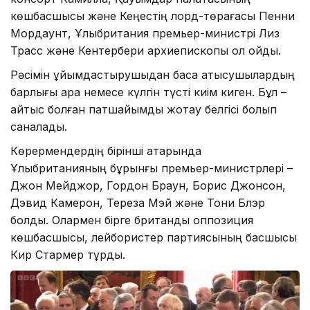
көшбасшысы және Кеңестің лорд-төрағасы Пенни
Мордаунт, Ұлыбритания премьер-министрі Лиз
Трасс және Кентербери архиепископы қол қойды.
Рәсімін ұйымдастырушыдан басқа қатысушылардың
барлығы қара немесе күлгін түсті киім киген. Бұл –
қайтыс болған патшайымды жоқтау белгісі болып
саналады.
Көрермендердің бірінші қатарында
Ұлыбританияның бұрынғы премьер-министрлері –
Джон Мейджор, Гордон Браун, Борис Джонсон,
Дэвид Камерон, Тереза Мэй және Тони Блэр
болды. Олармен бірге британдық оппозиция
көшбасшысы, лейбористер партиясының басшысы
Кир Стармер тұрды.