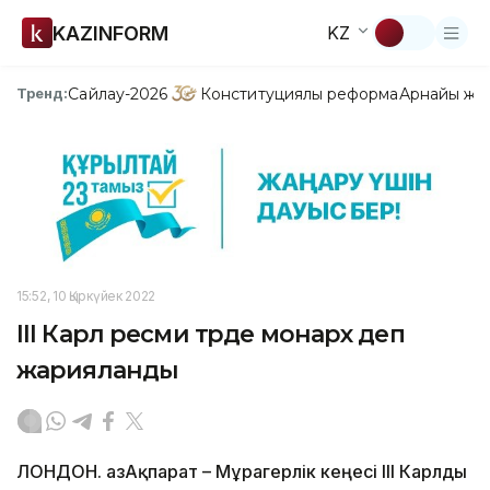
KAZINFORM
KZ
Сайлау-2026
Конституциялық реформа
Арнайы жо
Тренд:
15:52, 10 Қыркүйек 2022
III Карл ресми түрде монарх деп
жарияланды
ЛОНДОН. ҚазАқпарат – Мұрагерлік кеңесі ІІІ Карлды