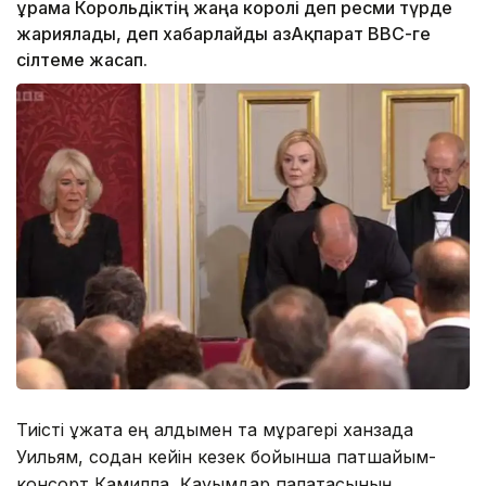
Құрама Корольдіктің жаңа королі деп ресми түрде
жариялады, деп хабарлайды ҚазАқпарат ВВС-ге
сілтеме жасап.
Тиісті құжатқа ең алдымен тақ мұрагері ханзада
Уильям, содан кейін кезек бойынша патшайым-
консорт Камилла, Қауымдар палатасының