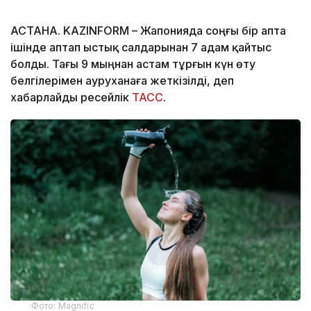
АСТАНА. KAZINFORM – Жапонияда соңғы бір апта
ішінде аптап ыстық салдарынан 7 адам қайтыс
болды. Тағы 9 мыңнан астам тұрғын күн өту
белгілерімен ауруханаға жеткізілді, деп
хабарлайды ресейлік
ТАСС
.
Фото: Magnific