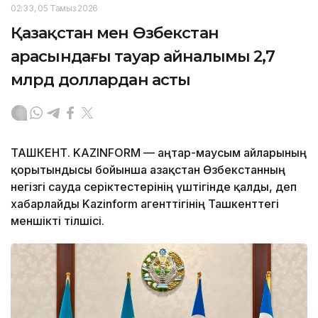
02:33, 05 Тамыз 2026
Қазақстан мен Өзбекстан
арасындағы тауар айналымы 2,7
млрд доллардан асты
ТАШКЕНТ. KAZINFORM — Қаңтар-маусым айларының
қорытындысы бойынша Қазақстан Өзбекстанның
негізгі сауда серіктестерінің үштігінде қалды, деп
хабарлайды Kazinform агенттігінің Ташкенттегі
меншікті тілшісі.