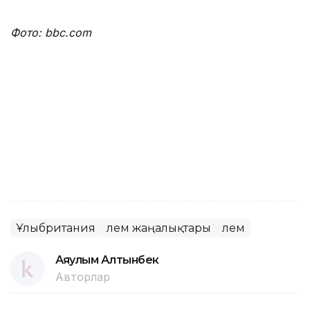
Фото: bbc.com
Ұлыбритания
Әлем жаңалықтары
Әлем
Аяулым Алтынбек
Авторлар