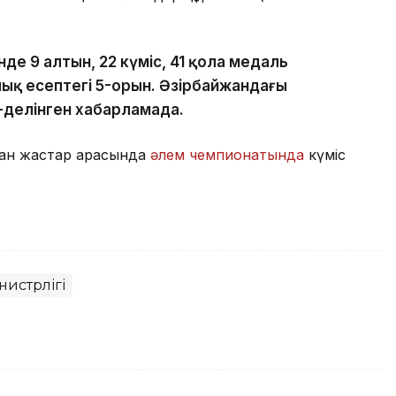
інде 9 алтын, 22 күміс, 41 қола медаль
лық есептегі 5-орын. Әзірбайжандағы
-делінген хабарламада.
ан жастар арасында
әлем чемпионатында
күміс
нистрлігі