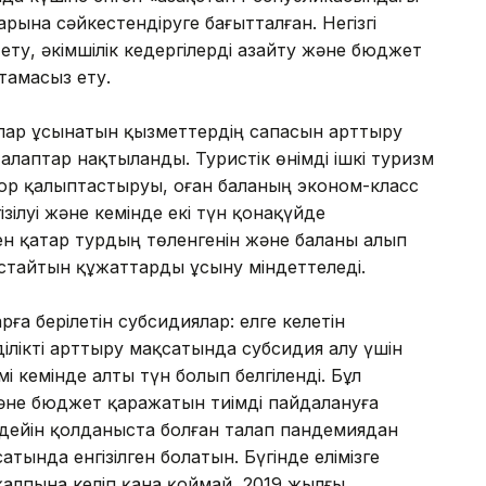
рына сәйкестендіруге бағытталған. Негізгі
і ету, әкімшілік кедергілерді азайту және бюджет
тамасыз ету.
рлар ұсынатын қызметтердің сапасын арттыру
алаптар нақтыланды. Туристік өнімді ішкі туризм
ор қалыптастыруы, оған баланың эконом-класс
зілуі және кемінде екі түн қонақүйде
н қатар турдың төленгенін және баланы алып
стайтын құжаттарды ұсыну міндеттеледі.
ға берілетін субсидиялар: елге келетін
ілікті арттыру мақсатында субсидия алу үшін
мі кемінде алты түн болып белгіленді. Бұл
және бюджет қаражатын тиімді пайдалануға
н дейін қолданыста болған талап пандемиядан
атында енгізілген болатын. Бүгінде елімізге
қалпына келіп қана қоймай, 2019 жылғы