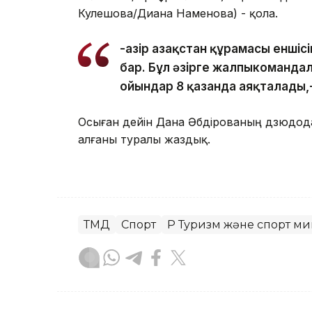
Кулешова/Диана Наменова) - қола.
-Қазір Қазақстан құрамасы еншіс
бар. Бұл әзірге жалпыкоманда
ойындар 8 қазанда аяқталады,
Осыған дейін Дана Әбдірованың дзюдод
алғаны туралы жаздық.
ТМД
Спорт
ҚР Туризм және спорт ми