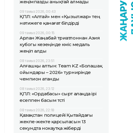
жеңімпазды анықтай алмады
09 тамыз 2026, 00:43
ҚПЛ: «Алтай» мен «Қызылжар» тең
нәтижеге қанағат білдірді
09 тамыз 2026, 00:15
Арлан Жаңабай триатлоннан Азия
кубогы кезеңінде күміс медаль
жеңіп алды
08 тамыз 2026, 23:51
Алғашқы алтын: Team KZ «Болашақ
ойындары – 2026» турнирінде
чемпион атанды
08 тамыз 2026, 23:12
ҚПЛ: «Ордабасы» сырт алаңда ірі
есеппен басым түсті
08 тамыз 2026, 22:18
Қазақстан полицейі Қытайдағы
жекпе-жекте қарсыласын 13
секундта нокаутқа жіберді