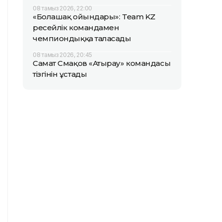
08 тамыз 2026, 22:00
«Болашақ ойындары»: Team KZ
ресейлік командамен
чемпиондыққа таласады
08 тамыз 2026, 20:45
Самат Смақов «Атырау» командасы
тізгінін ұстады