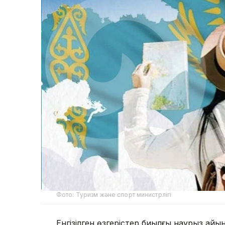
Фото: Туризм және спорт министрлігі
Енгізілген өзгерістер биылғы наурыз айы