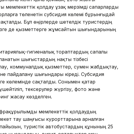
ы мемлекеттік қолдау ұзақ мерзімді сапарларды
рларға төленетін субсидия көлемі бұрынғыдай
сақталды. Бұл өңірлерде шетелдік туристердің
 өзге де қызметтерге жұмсайтын шығындарының
нитариялық-гигиеналық тораптардың сапалы
ланатын шығыстардың нақты тізбесі
лау, коммуналдық қызметтер, сумен жабдықтау,
е пайдалану шығындары кіреді. Субсидия
ге көлемінде сақталды. Сонымен қатар
ейтіліп, тексерулер жүргізу, фото және
инг жасау көзделген.
нфрақұрылымды мемлекеттік қолдаудың
екет тау шаңғысы курорттарына арналған
пайызын, туристік автобустардың құнының 25
вис нысандарын, визит-орталықтар мен