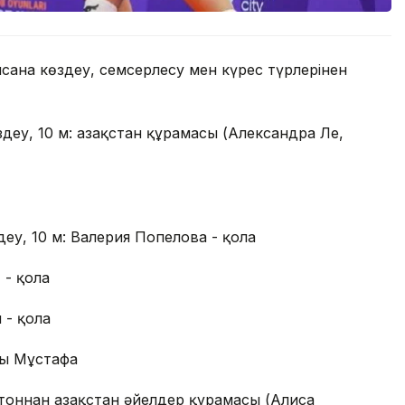
сана көздеу, семсерлесу мен күрес түрлерінен
у, 10 м: Қазақстан құрамасы (Александра Ле,
у, 10 м: Валерия Попелова - қола
 - қола
 - қола
сы Мұстафа
тоннан Қазақстан әйелдер құрамасы (Алиса