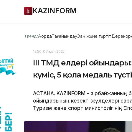
KAZINFORM
Ақорда
Тағайындау
Заң және тәртіп
Дерекқор
Тренд:
12:50, 06 Қазан 2025
III ТМД елдері ойындары:
күміс, 5 қола медаль түсті
АСТАНА. KAZINFORM - Әзірбайжанның б
ойындарының кезекті жүлделері сар
Туризм және спорт министрлігінің Сп