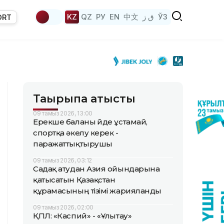
KZ
QZ
РУ
EN
中文
ق ز
ЎЗ
ORT
Тақырыпқа қатысты
09 тамыз 2026, 13:00
Ерекше баланы үйде ұстамай,
спортқа әкелу керек -
паражаттықтырушы
09 тамыз 2026, 03:12
Садақ атудан Азия ойындарына
қатысатын Қазақстан
құрамасының тізімі жарияланды
09 тамыз 2026, 02:00
ҚПЛ: «Каспий» - «Ұлытау»