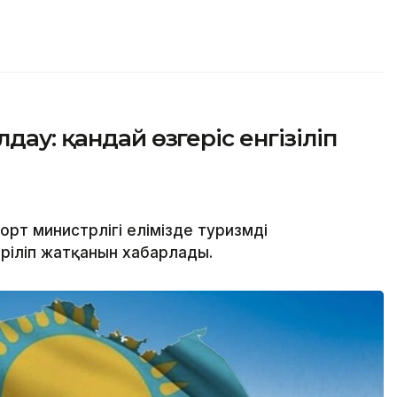
дау: қандай өзгеріс енгізіліп
рт министрлігі елімізде туризмді
іріліп жатқанын хабарлады.