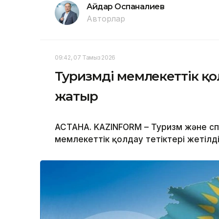
Айдар Оспаналиев
Авторлар
09:42, 07 Тамыз 2026
Туризмді мемлекеттік қол
жатыр
АСТАНА. KAZINFORM – Туризм және спо
мемлекеттік қолдау тетіктері жетілд