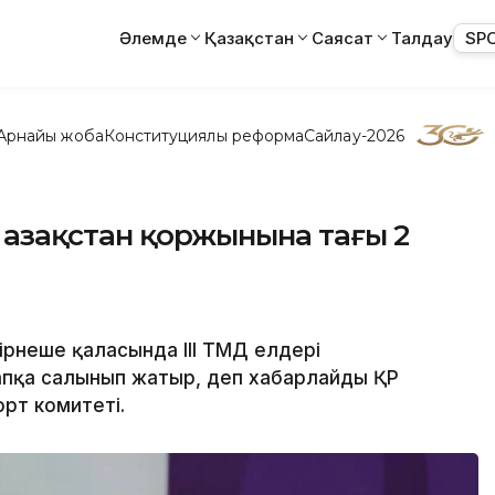
Әлемде
Қазақстан
Саясат
Талдау
SP
Арнайы жоба
Конституциялық реформа
Сайлау-2026
 Қазақстан қоржынына тағы 2
ірнеше қаласында III ТМД елдері
апқа салынып жатыр, деп хабарлайды ҚР
орт комитеті.