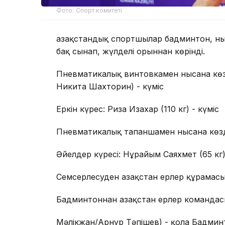
Фото: Спорт комитеті
Қазақстандық спортшылар бадминтон, ны
бақ сынап, жүлделі орыннан көрінді.
Пневматикалық винтовкамен нысана көзде
Никита Шахторин) - күміс
Еркін күрес: Риза Изахар (110 кг) - күміс
Пневматикалық тапаншамен нысана көзде
Әйелдер күресі: Нұрайым Саяхмет (65 кг)
Семсерлесуден Қазақстан ерлер құрамасы
Бадминтоннан Қазақстан ерлер команда
Мәлікжан/Арнұр Тәпішев) - қола Бадмин