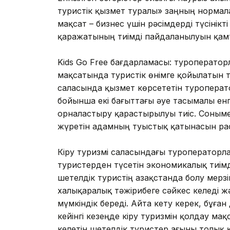
туристік қызмет туралы» заңның нормала
мақсат – бизнес үшін рәсімдерді түсінікт
қаражатының тиімді пайдаланылуын қам
Kids Go Free бағдарламасы: туроперато
мақсатында туристік өнімге қойылатын т
саласында қызмет көрсететін туроперат
бойынша екі бағыттағы әуе тасымалы енгі
орналастыру қарастырылуы тиіс. Соныме
жүретін адамның туыстық қатынасын ра
Кіру туризмі саласындағы туроператорлар
туристерден түсетін экономикалық тиімд
шетелдік туристің Қазақстанда болу мерзі
халықаралық тәжірибеге сәйкес келеді 
мүмкіндік береді. Айта кету керек, бұға
кейінгі кезеңде кіру туризмін қолдау мақс
келетін шетелдік туристер ағыны толық 