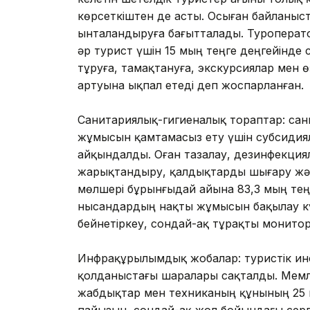
көрсеткіштен де асты. Осыған байланыст
ынталандыруға бағытталады. Туроперато
әр турист үшін 15 мың теңге деңгейінде 
тұруға, тамақтануға, экскурсиялар мен
артуына ықпал етеді деп жоспарланған.
Санитариялық-гигиеналық тораптар: са
жұмысын қамтамасыз ету үшін субсидия
айқындалды. Оған тазалау, дезинфекция
жарықтандыру, қалдықтарды шығару жән
мөлшері бұрынғыдай айына 83,3 мың тең
нысандардың нақты жұмысын бақылау күш
бейнетіркеу, сондай-ақ тұрақты монитор
Инфрақұрылымдық жобалар: туристік и
қолданыстағы шаралары сақталды. Мемл
жабдықтар мен техниканың құнының 25 
пайызын, сондай-ақ жол бойындағы сер