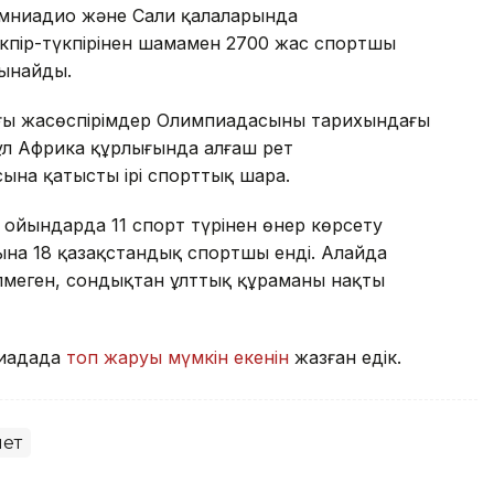
амниадио және Сали қалаларында
кпір-түкпірінен шамамен 2700 жас спортшы
сынайды.
ғы жасөспірімдер Олимпиадасының тарихындағы
бұл Африка құрлығында алғаш рет
на қатысты ірі спорттық шара.
 ойындарда 11 спорт түрінен өнер көрсету
на 18 қазақстандық спортшы енді. Алайда
меген, сондықтан ұлттық құраманың нақты
пиадада
топ жаруы мүмкін екенін
жазған едік.
ет