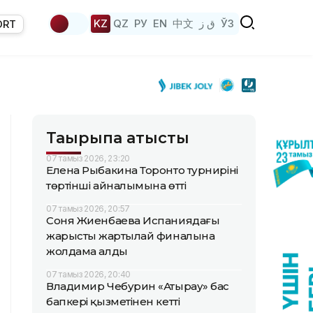
KZ
QZ
РУ
EN
中文
ق ز
ЎЗ
ORT
Тақырыпқа қатысты
07 тамыз 2026, 23:20
Елена Рыбакина Торонто турнирінің
төртінші айналымына өтті
07 тамыз 2026, 20:57
Соня Жиенбаева Испаниядағы
жарыстың жартылай финалына
жолдама алды
07 тамыз 2026, 20:40
Владимир Чебурин «Атырау» бас
бапкері қызметінен кетті