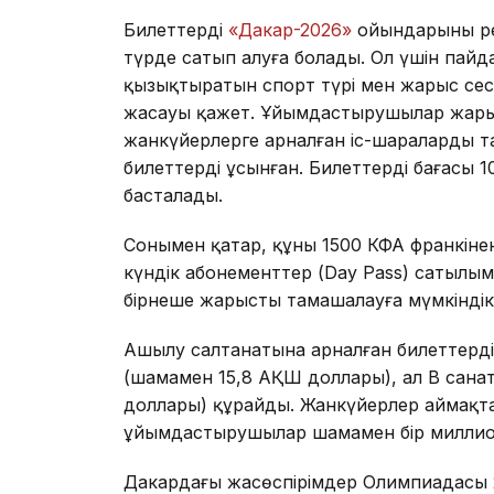
Билеттерді
«Дакар-2026»
ойындарының р
түрде сатып алуға болады. Ол үшін пайд
қызықтыратын спорт түрі мен жарыс сесс
жасауы қажет. Ұйымдастырушылар жарыс
жанкүйерлерге арналған іс-шараларды та
билеттерді ұсынған. Билеттердің бағасы
басталады.
Сонымен қатар, құны 1500 КФА франкіне
күндік абонементтер (Day Pass) сатылым
бірнеше жарысты тамашалауға мүмкіндік 
Ашылу салтанатына арналған билеттердің
(шамамен 15,8 АҚШ доллары), ал B сана
доллары) құрайды. Жанкүйерлер аймақтар
ұйымдастырушылар шамамен бір миллион
Дакардағы жасөспірімдер Олимпиадасы 2