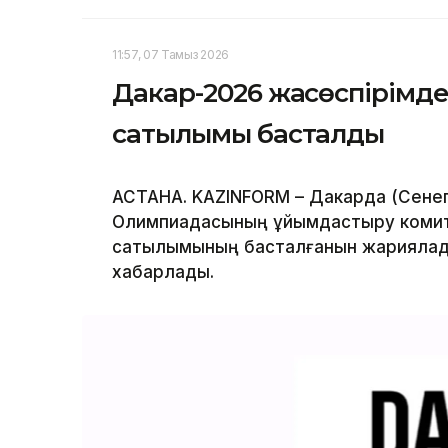
11:57, 07 Тамыз 2026
Дакар-2026 жасөспірімд
сатылымы басталды
АСТАНА. KAZINFORM – Дакарда (Сенег
Олимпиадасының ұйымдастыру комит
сатылымының басталғанын жариялады
хабарлады.