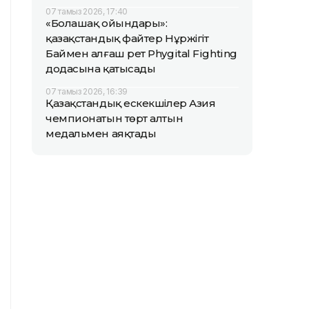
07 тамыз 2026, 17:40
«Болашақ ойындары»:
қазақстандық файтер Нұржігіт
Баймен алғаш рет Phygital Fighting
додасына қатысады
07 тамыз 2026, 16:39
Қазақстандық ескекшілер Азия
чемпионатын төрт алтын
медальмен аяқтады