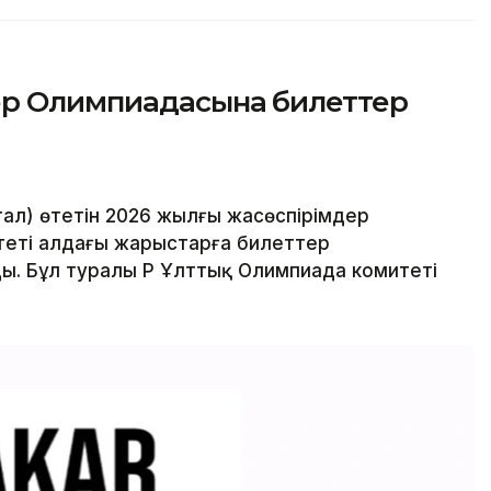
ер Олимпиадасына билеттер
ал) өтетін 2026 жылғы жасөспірімдер
еті алдағы жарыстарға билеттер
. Бұл туралы ҚР Ұлттық Олимпиада комитеті