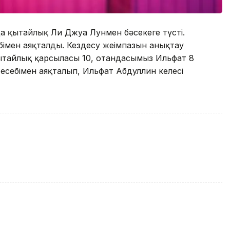
а қытайлық Ли Джуа Лунмен бәсекеге түсті.
себімен аяқталды. Кездесу жеңімпазын анықтау
қытайлық қарсыласы 10, отандасымыз Ильфат 8
 есебімен аяқталып, Ильфат Абдуллин келесі