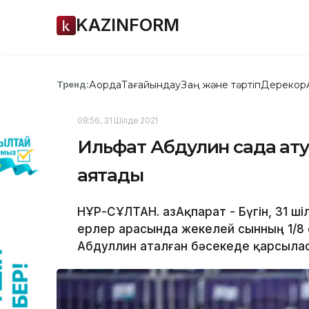
KAZINFORM
Ақорда
Тағайындау
Заң және тәртіп
Дерекқор
Тренд:
08:56, 31 Шілде 2021
Ильфат Абдулин садақ а
аяқтады
НҰР-СҰЛТАН. ҚазАқпарат - Бүгін, 31 
ерлер арасында жекелей сынның 1/8 
Абдуллин аталған бәсекеде қарсылас