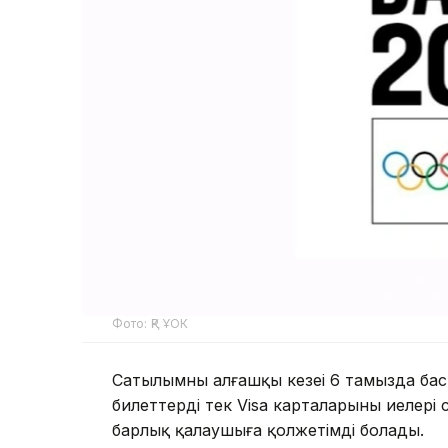
Фото: ҚР ҰОК
Сатылымның алғашқы кезеңі 6 тамызда ба
билеттерді тек Visa карталарының иелері
барлық қалаушыға қолжетімді болады.