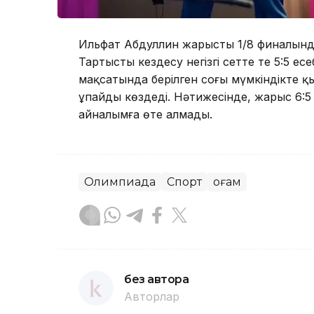
Ильфат Абдуллин жарыстың 1/8 финалынд
Тартысты кездесу негізгі сетте тең 5:5 е
мақсатында берілген соңғы мүмкіндікте 
ұпайды көздеді. Нәтижесінде, жарыс 6:5
айналымға өте алмады.
Олимпиада
Спорт
Қоғам
без автора
Авторлар