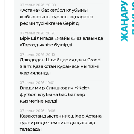
07 тамыз 2026, 20:38
«Астана» баскетбол клубының
жабылатыны туралы ақпаратқа
ресми түсініктеме берілді
07 тамыз 2026, 20:20
Бірінші лигада «Жайық» өз алаңында
«Таразды» тізе бүктірді
07 тамыз 2026, 20:10
Дзюдодан Швейцариядағы Grand
Slam: Қазақстан құрамасының тізімі
жарияланды
07 тамыз 2026, 19:01
Владимир Слишкович «Жеңіс»
футбол клубына бас бапкер
қызметіне келді
07 тамыз 2026, 18:06
Қазақстандық теннисшілер Астана
турнирінде чемпиондық атаққа
таласады