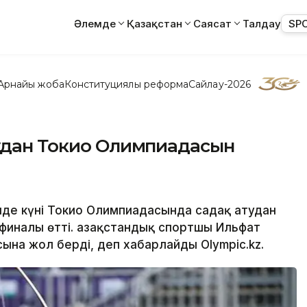
Әлемде
Қазақстан
Саясат
Талдау
SP
Арнайы жоба
Конституциялық реформа
Сайлау-2026
тудан Токио Олимпиадасын
шілде күні Токио Олимпиадасында садақ атудан
финалы өтті. Қазақстандық спортшы Ильфат
ына жол берді, деп хабарлайды Olympic.kz.