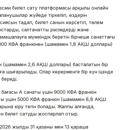
есми билет сату платформасы арқылы онлайн
аланушылар жүйеде тіркеліп, өздерін
иясын таңдап, билет санын көрсетіп, төлем
тарды, салтанатты рәсімдерді және
машалауға мүмкіндік беретін бірнеше санаттағы
 1000 КФА франкінен (шамамен 1,8 АҚШ доллары)
н (шамамен 2,6 АҚШ доллары) басталатын бір
ға шығарылады. Олар көрерменге бір күн ішінде
береді.
 бағасы А санаты үшін 9000 КФА франкін
ты үшін 5000 КФА франкін (шамамен 8,8 АҚШ
ына кіру тегін болады. Жалпы алғанда,
 билет сатуды жоспарлап отыр.
026 жылдың 31 қазаны мен 13 қараша