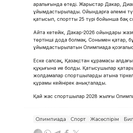
аралығында өтеді. Жарыстар Дакар, Ди
ұйымдастырылады. Ойындарға әлемнің тү
қатысып, спорттың 25 түрі бойынша бақ 
Айта кетейік, Дакар-2026 ойындары жаз
төртінші дода болмақ. Сонымен қатар, 
ұйымдастырылатын Олимпиада қозғалысы
Еске салсақ, Қазақстан құрамасы алдағы
құқығына ие болды. Қатысушылар қатары
жолдамалар спортшылардың атына тіркел
құрамы кейінірек анықталады.
Қай жас спортшылар 2028 жылғы Олим
Олимпиада
Спорт
Жасөспірім
Бил