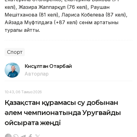
келі), Жазира Жаппарқұл (76 келі), Раушан
Мешітханова (81 келі), Лариса Кобелева (87 келі),
Айзада Мүфтілдаға (+87 келі) сенім артатыны
туралы айтты.
Спорт
Күнсұлтан Отарбай
Авторлар
10:43, 06 Тамыз 2026
Қазақстан құрамасы су добынан
әлем чемпионатында Уругвайды
ойсырата жеңді