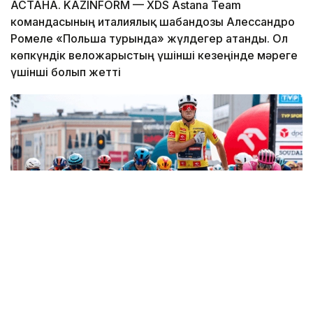
АСТАНА. KAZINFORM — XDS Astana Team
командасының италиялық шабандозы Алессандро
Ромеле «Польша турында» жүлдегер атанды. Ол
көпкүндік веложарыстың үшінші кезеңінде мәреге
үшінші болып жетті
Фото: SprintCycling
Ұзындығы 193,5 шақырым болған кезең Гожув-