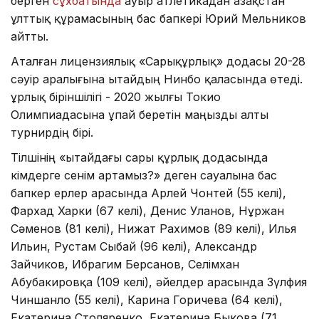
берген
сұхбатында
ауыр атлетикадан Қазақстан
ұлттық құрамасының бас бапкері Юрий Мельников
айтты.
Аталған лицензиялық «Сарықұрлық» додасы 20-28
сәуір аралығына Қытайдың Нинбо қаласында өтеді.
Құрлық біріншілігі - 2020 жылғы Токио
Олимпиадасына ұпай беретін маңызды алты
турнирдің бірі.
Тілшінің «Қытайдағы сары құрлық додасында
кімдерге сенім артамыз?» деген сауалына бас
бапкер ерлер арасында Арлей Чонтей (55 келі),
Фархад Харки (67 келі), Денис Уланов, Нұржан
Сәменов (81 келі), Нижат Рахимов (89 келі), Илья
Ильин, Рустам Сыбай (96 келі), Александр
Зайчиков, Ибрагим Берсанов, Селімхан
Абубакировқа (109 келі), әйелдер арасында Зүлфия
Чиншанло (55 келі), Карина Горичева (64 келі),
Екатерина Столяренко, Екатерина Быкова (71