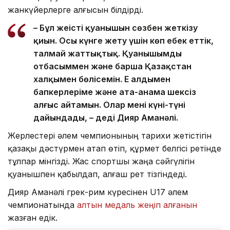
жанкүйерлерге алғысын білдірді.
– Бұл жеңістің қуанышын сөзбен жеткізу
қиын. Осы күнге жету үшін көп еңбек еттік,
талмай жаттықтық. Қуанышымды
отбасыммен және барша Қазақстан
халқымен бөлісемін. Ең алдымен
бапкерлеріме және ата-анама шексіз
алғыс айтамын. Олар мені күні-түні
дайындады, – деді Дияр Аманәлі.
Жерлестері әлем чемпионының тарихи жетістігін
қазақы дәстүрмен атап өтіп, құрмет белгісі ретінде
тұлпар мінгізді. Жас спортшы жаңа сәйгүлігін
қуанышпен қабылдап, алғаш рет тізгіндеді.
Дияр Аманәлі грек-рим күресінен U17 әлем
чемпионатында
алтын медаль жеңіп алғанын
жазған едік.