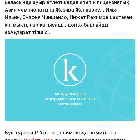
қаласында ауыр атлетикадан өтетін лицензиялық
Азия чемпионатына Жазира Жаппарқұл, Илья
Ильин, Зүлфия Чиншанло, Нижат Рахимов бастаған
кіл мықтылар қатысады, деп хабарлайды
ҚазАқпарат тілшісі.
Бұл туралы ҚР Ұлттық олимпиада комитетіне