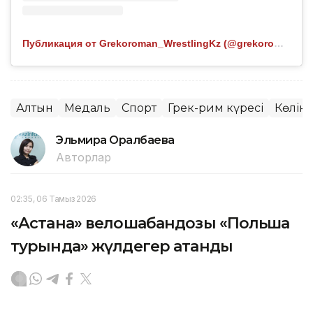
Публикация от Grekoroman_WrestlingKz (@grekoroman_wrestlingkz)
Алтын
Медаль
Спорт
Грек-рим күресі
Көлік
Эльмира Оралбаева
Авторлар
02:35, 06 Тамыз 2026
«Астана» велошабандозы «Польша
турында» жүлдегер атанды