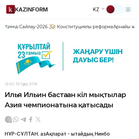
KAZINFORM
KZ
Сайлау-2026
Конституциялық реформа
Арнайы жо
Тренд:
12:00, 10 Сәуір 2019
Илья Ильин бастаған кіл мықтылар
Азия чемпионатына қатысады
НҰР-СҰЛТАН. ҚазАқпарат - Қытайдың Нинбо