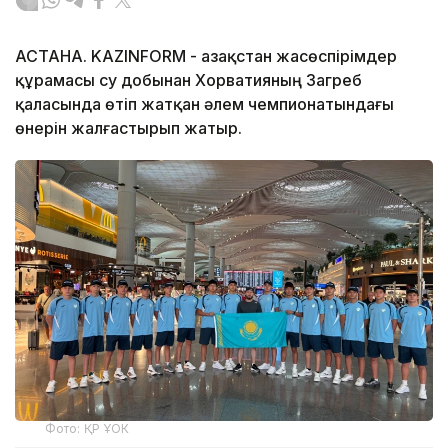
АСТАНА. KAZINFORM - Қазақстан жасөспірімдер
құрамасы су добынан Хорватияның Загреб
қаласында өтіп жатқан әлем чемпионатындағы
өнерін жалғастырып жатыр.
Фото: ҚР ҰОК