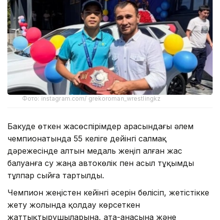
Фото: instagram.com/ grekoroman_wrestlingkz
Бакуде өткен жасөспірімдер арасындағы әлем
чемпионатында 55 келіге дейінгі салмақ
дәрежесінде алтын медаль жеңіп алған жас
балуанға су жаңа автокөлік пен асыл тұқымды
тұлпар сыйға тартылды.
Чемпион жеңістен кейінгі әсерін бөлісіп, жетістікке
жету жолында қолдау көрсеткен
жаттықтырушыларына, ата-анасына және