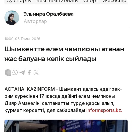
Су спорты
Әлем чемпионаты
Спорт
Жасөспірім
Эльмира Оралбаева
Авторлар
10:09, 06 Тамыз 2026
Шымкентте әлем чемпионы атанған
жас балуанға көлік сыйлады
АСТАНА. KAZINFORM -
Шымкент қаласында грек-
рим күресінен 17 жасқа дейінгі әлем чемпионы
Дияр Аманәліні салтанатты түрде қарсы алып,
құрмет көрсетті, деп хабарлайды
informsports.kz.