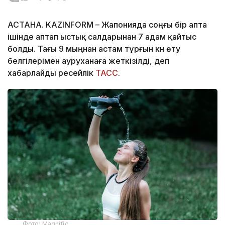
АСТАНА. KAZINFORM – Жапонияда соңғы бір апта
ішінде аптап ыстық салдарынан 7 адам қайтыс
болды. Тағы 9 мыңнан астам тұрғын күн өту
белгілерімен ауруханаға жеткізілді, деп
хабарлайды ресейлік
ТАСС
.
Фото: Magnific