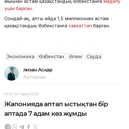
мыңнан астам қазақстандық Өзбекстанға
емделу
үшін барған.
Сондай-ақ, алты айда 1,5 миллионнан астам
қазақстандық Өзбекстанға
саяхаттап
барған.
Экономика
Өзбекстан
Әлем
Сауда
Әлихан Асқар
Авторлар
02:12, 05 Тамыз 2026
Жапонияда аптап ыстықтан бір
аптада 7 адам көз жұмды