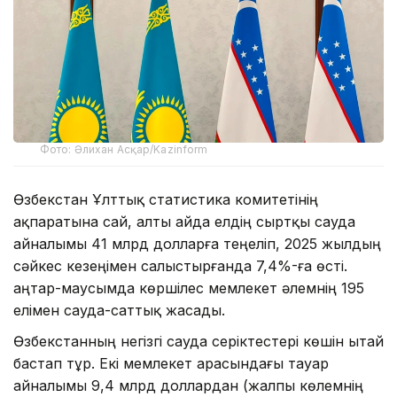
Фото: Әлихан Асқар/Kazinform
Өзбекстан Ұлттық статистика комитетінің
ақпаратына сай, алты айда елдің сыртқы сауда
айналымы 41 млрд долларға теңеліп, 2025 жылдың
сәйкес кезеңімен салыстырғанда 7,4%-ға өсті.
Қаңтар-маусымда көршілес мемлекет әлемнің 195
елімен сауда-саттық жасады.
Өзбекстанның негізгі сауда серіктестері көшін Қытай
бастап тұр. Екі мемлекет арасындағы тауар
айналымы 9,4 млрд доллардан (жалпы көлемнің