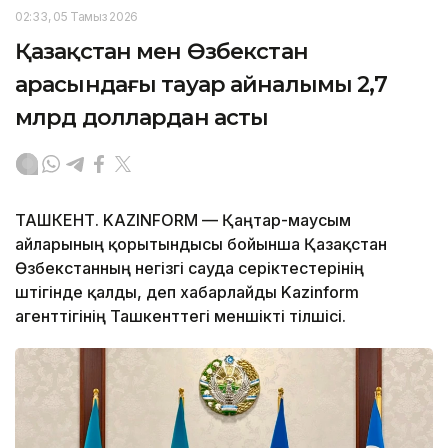
02:33, 05 Тамыз 2026
Қазақстан мен Өзбекстан
арасындағы тауар айналымы 2,7
млрд доллардан асты
ТАШКЕНТ. KAZINFORM — Қаңтар-маусым
айларының қорытындысы бойынша Қазақстан
Өзбекстанның негізгі сауда серіктестерінің
үштігінде қалды, деп хабарлайды Kazinform
агенттігінің Ташкенттегі меншікті тілшісі.