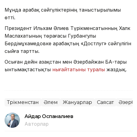
Мұнда Қарабақ сәйгүліктерінің таныстырылымы
өтті.
Президент Ильхам Әлиев Түрікменсатынның Халк
Маслахатының төрағасы Гурбангулы
Бердімұхамедовке Қарабақтың «Достлуг» сәйгүлігін
сыйға тартты.
Осыған дейін Қазақстан мен Әзербайжан БАҚ-тары
ынтымақтастықты
нығайтатыны туралы
жаздық.
Түрікменстан
Әлем
Жануарлар
Саясат
Әзерб
Айдар Оспаналиев
Авторлар