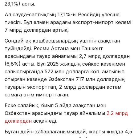
23,1%) асты.
Ал сауда-саттықтың 17,1%-ы Ресейдің үлесіне
тиесілі. Бұл елмен арадағы экспорт-импорт көлемі
7 млрд доллардан артық.
Сондай-ақ көшбасшылардың үштігін Қазақстан
түйіндейді. Ресми Астана мен Ташкент
арасындағы тауар айналымы 2,7 млрд доллардан
(6,8%) асты. Бұл 2025 жылдың сәйкес кезеңімен
салыстырғанда 572 млн долларға көп. Қамтылып
отырған кезеңде Өзбекстан 717 млн доллардың
тауарын экспорттап, 2 млрд доллардан астам
сомаға өнім импорттаған.
Еске салайық, биыл 5 айда Қазақстан мен
Өзбекстан арасындағы тауар айналымы
2,2 млрд
доллардан
асқан еді.
Бұған дейін хабарлағанымыздай, жарты жылда 4,5