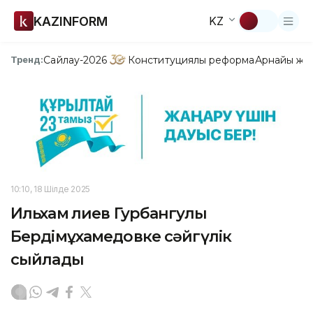
KAZINFORM
KZ
Сайлау-2026
Конституциялық реформа
Арнайы жо
Тренд:
10:10, 18 Шілде 2025
Ильхам Әлиев Гурбангулы
Бердімұхамедовке сәйгүлік
сыйлады