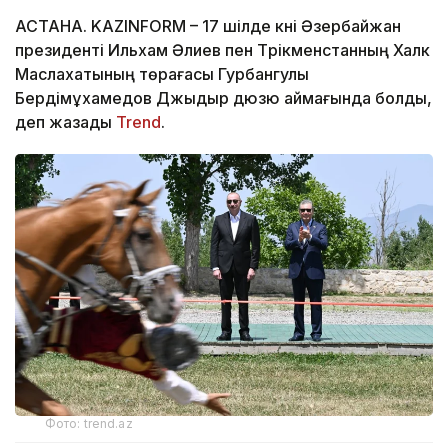
АСТАНА. KAZINFORM – 17 шілде күні Әзербайжан
президенті Ильхам Әлиев пен Түрікменстанның Халк
Маслахатының төрағасы Гурбангулы
Бердімұхамедов Джыдыр дюзю аймағында болды,
деп жазады
Trend
.
Фото: trend.az