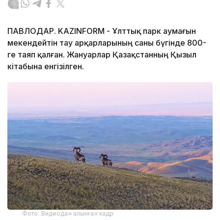
ПАВЛОДАР. KAZINFORM - Ұлттық парк аумағын
мекендейтін тау арқарларының саны бүгінде 800-
ге таяп қалған. Жануарлар Қазақстанның Қызыл
кітабына енгізілген.
Фото: Видеодан алынған кадр