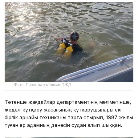
Фото: Павлодар облысы ТЖД
Төтенше жағдайлар департаментінің мәліметінше,
жедел-құтқару жасағының құтқарушылары екі
бірлік арнайы техниканы тарта отырып, 1987 жылы
туған ер адамның денесін судан алып шыққан.