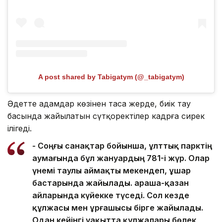
A post shared by Tabigatym (@_tabigatym)
Әдетте адамдар көзінен таса жерде, биік тау
басында жайылатын сүтқоректілер кадрға сирек
ілігеді.
- Соңғы санақтар бойынша, ұлттық парктің
аумағында бұл жануардың 781-і жүр. Олар
үнемі таулы аймақты мекендеп, ұшар
бастарында жайылады. Қараша-қазан
айларында күйекке түседі. Сол кезде
құлжасы мен ұрғашысы бірге жайылады.
Одан кейінгі уақытта құлжалары бөлек