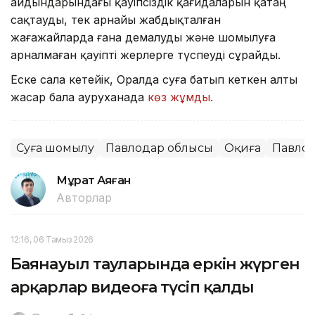
айдындарындағы қауіпсіздік қағидаларын қатаң
сақтауды, тек арнайы жабдықталған
жағажайларда ғана демалуды және шомылуға
арналмаған қауіпті жерлерге түспеуді сұрайды.
Еске сала кетейік, Оралда суға батып кеткен алты
жасар бала ауруханада
көз жұмды.
Суға шомылу
Павлодар облысы
Оқиға
Павло
Мұрат Аяған
Авторлар
12:16, 06 Тамыз 2026
Баянауыл тауларында еркін жүрген
арқарлар видеоға түсіп қалды