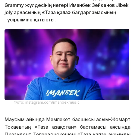
Grammy жүлдесінің иегері Иманбек Зейкенов Jibek
joly арнасының «Таза қала» бағдарламасының
түсіріліміне қатысты.
Фото: instagram.com/imanbekmusic
Маусым айында Мемлекет басшысы Қасым-Жомарт
Тоқаевтың «Таза Қазақстан» бастамасы аясында
Президент Телерадиокешені «Таза қала» ауқымды