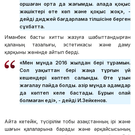
Қоршаған орта да жағымды. Қалада қоқыс
жәшіктері өте көп және қоқыс жоқ», -
дейді диджей бағдарлама тілшісіне берген
сұхбатта.
Иманбек басты хитты жазуға шабыттандырған
қаланың тазалығы, эстетикасы және даму
қарқыны жөнінде айтып берді.
«Мен мұнда 2016 жылдан бері тұрамын.
Сол уақыттан бері жаңа тұрғын үй
кешендері көптеп салынды. Өте ұзын
жағалау пайда болды. Қазір мұнда адамдар
да көптеп келе бастады. Бұрын олай
болмаған еді», - дейді И.Зейкенов.
Айта кетейік, түсірілім тобы Қазақстанның ірі және
шағын қалаларына барады және әрқайсысының