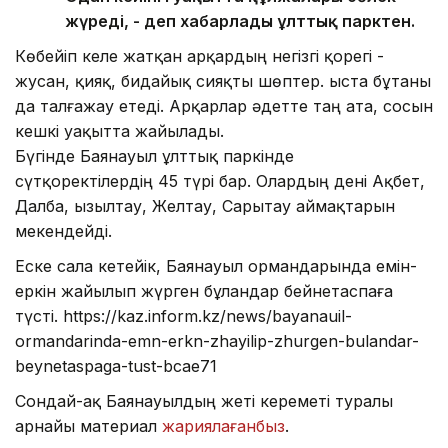
жүреді, - деп хабарлады ұлттық парктен.
Көбейіп келе жатқан арқардың негізгі қорегі -
жусан, қияқ, бидайық сияқты шөптер. Қыста бұтаны
да талғажау етеді. Арқарлар әдетте таң ата, сосын
кешкі уақытта жайылады.
Бүгінде Баянауыл ұлттық паркінде
сүтқоректілердің 45 түрі бар. Олардың дені Ақбет,
Далба, Қызылтау, Желтау, Сарытау аймақтарын
мекендейді.
Еске сала кетейік, Баянауыл ормандарында емін-
еркін жайылып жүрген бұландар бейнетаспаға
түсті. https://kaz.inform.kz/news/bayanauil-
ormandarinda-emn-erkn-zhayilip-zhurgen-bulandar-
beynetaspaga-tust-bcae71
Сондай-ақ Баянауылдың жеті кереметі туралы
арнайы материал
жариялағанбыз
.