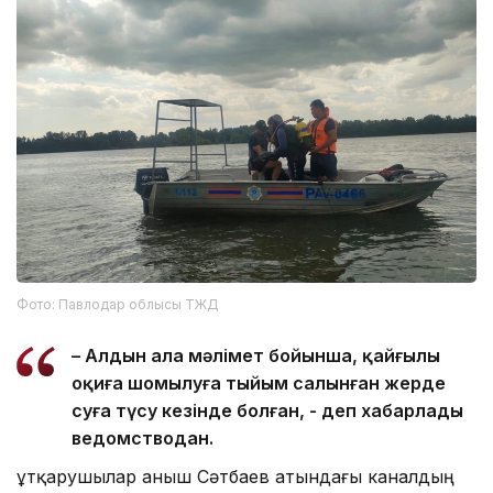
Фото: Павлодар облысы ТЖД
– Алдын ала мәлімет бойынша, қайғылы
оқиға шомылуға тыйым салынған жерде
суға түсу кезінде болған, - деп хабарлады
ведомстводан.
Құтқарушылар Қаныш Сәтбаев атындағы каналдың