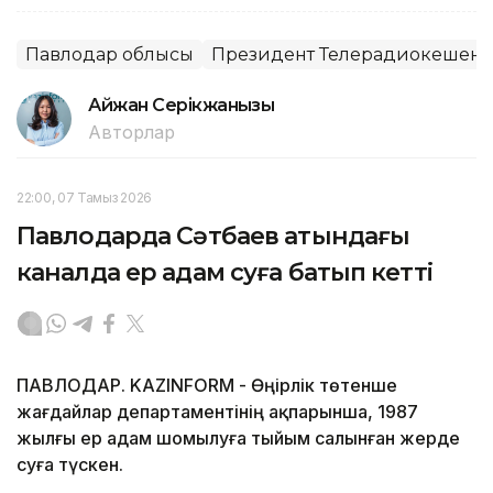
Павлодар облысы
Президент Телерадиокешені
Айжан Серікжанқызы
Авторлар
22:00, 07 Тамыз 2026
Павлодарда Сәтбаев атындағы
каналда ер адам суға батып кетті
ПАВЛОДАР. KAZINFORM - Өңірлік төтенше
жағдайлар департаментінің ақпарынша, 1987
жылғы ер адам шомылуға тыйым салынған жерде
суға түскен.