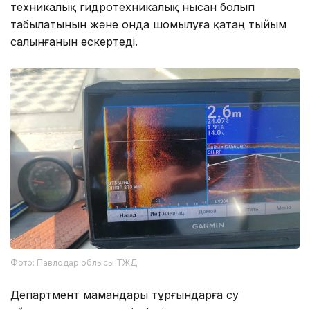
техникалық гидротехникалық нысан болып
табылатынын және онда шомылуға қатаң тыйым
салынғанын ескертеді.
Фото: Павлодар облысы ТЖД
Департмент мамандары тұрғындарға су