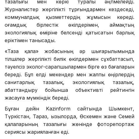
тазалығы мен көркі туралы әңгімелейді.
Журналистер жергілікті тұрғындармен кездеседі,
коммуналдық қызметтердің жұмысын көреді.
Қоғамдық бірлестік өкілдерімен, аймақтың
экологиялық өміріне белсенді қатысатын барлық
еріктімен танысады.
«Таза қала» жобасының әр шығарылымында
тілшілер жергілікті билік өкілдерімен сұхбаттасып,
тәуелсіз эколог-сарапшылармен бірге өз бағаларын
береді. Бұл елді мекендер мен жалпы өңірлердің
санитарлық тазалық, экологиялық тазалық,
абаттандыру бойынша объективті рейтингін
жасауға мүмкіндік береді.
Бұған дейін Kazinform сайтында Шымкент,
Түркістан, Тараз, Қызылорда, Өскемен және Семей
қалаларының тазалығы жөнінде фоторепортаж
сериясы жарияланған еді.