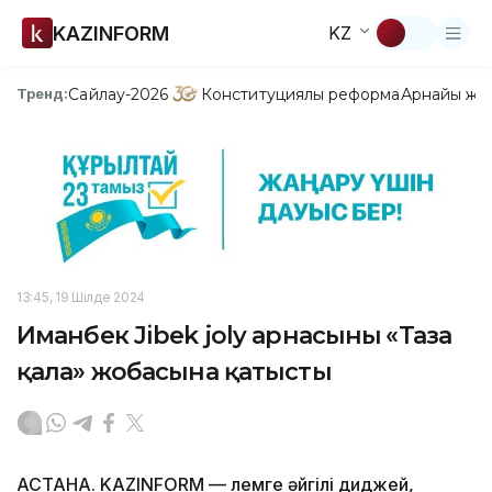
KAZINFORM
KZ
Сайлау-2026
Конституциялық реформа
Арнайы жо
Тренд:
13:45, 19 Шілде 2024
Иманбек Jibek joly арнасының «Таза
қала» жобасына қатысты
АСТАНА. KAZINFORM — Әлемге әйгілі диджей,