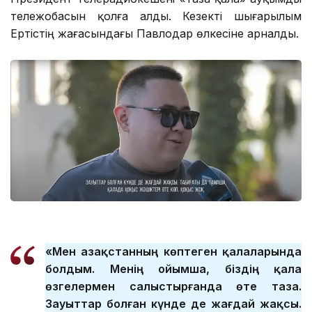
тележобасын қолға алды. Кезекті шығарылым
Ертістің жағасындағы Павлодар өлкесіне арналды.
«Мен Қазақстанның көптеген қалаларында
болдым. Менің ойымша, біздің қала
өзгелермен салыстырғанда өте таза.
Зауыттар болған күнде де жағдай жақсы.