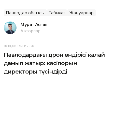
Павлодар облысы
Табиғат
Жануарлар
Мұрат Аяған
Авторлар
10:18, 06 Тамыз 2026
Павлодардағы дрон өндірісі қалай
дамып жатыр: кәсіпорын
директоры түсіндірді
АСТАНА. KAZINFORM – Павлодардағы кәсіпорын
дрон өндірісінің жаңа кезеңіне көшуді жоспарлап
отыр. Ендігі мақсат – дронның негізгі бөлшектерін