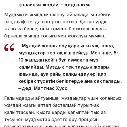
қолайсыз жағдай, – деді ғалым.
Мұздықтың жылдам шегінуі айналадағы табиғи
ландшафтты да өзгертіп жатыр. Қазіргі үрдіс
жалғаса берсе, оның төменгі бөліктері алдағы
бірнеше жылда толығымен жоғалуы мүмкін.
– Мұндай жоғары еру қарқыны сақталса,
мұздықтар тез-ақ кішірейеді. Меніңше, 5-
10 жылдан кейін бұл аумақта мұз
қалмайды. Мұздық тек таудың жоғары
жағында, ауа райы салқындау әрі қар
көбірек түсетін бөліктерде ғана сақталады,
– деді Маттиас Хусс.
Ғалымдардың айтуынша, мұздықтар үшін қолайсыз
жағдай жазғы аптап басталмай тұрып-ақ
қалыптасқан. Қыста қардың қалыптан тыс аз
түсуінен мұздықтар әдетте еру процесін
баяулататын қорғаныш қар қабатынан айырылған.