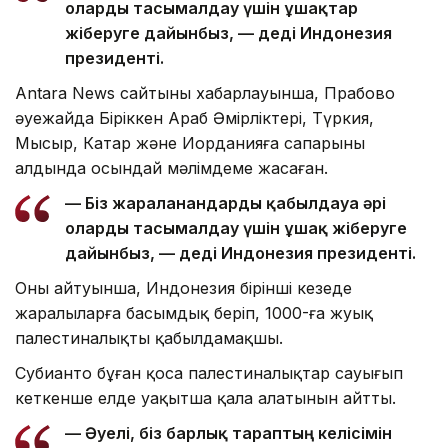
оларды тасымалдау үшін ұшақтар
жіберуге дайынбыз, — деді Индонезия
президенті.
Antara News сайтының хабарлауынша, Прабово
әуежайда Біріккен Араб Әмірліктері, Түркия,
Мысыр, Катар және Иорданияға сапарының
алдында осындай мәлімдеме жасаған.
— Біз жараланғандарды қабылдауға әрі
оларды тасымалдау үшін ұшақ жіберуге
дайынбыз, — деді Индонезия президенті.
Оның айтуынша, Индонезия бірінші кезеңде
жаралыларға басымдық беріп, 1000-ға жуық
палестиналықты қабылдамақшы.
Субианто бұған қоса палестиналықтар сауығып
кеткенше елде уақытша қала алатынын айтты.
— Әуелі, біз барлық тараптың келісімін