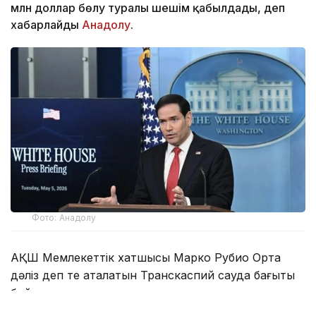
млн доллар бөлу туралы шешім қабылдады, деп
хабарлайды
Анадолу
.
Фото: Анадолу
АҚШ Мемлекеттік хатшысы Марко Рубио Орта
дәліз деп те аталатын Транскаспий сауда бағыты
бойындағы жеке сектор инвестицияларына қолдау
көрсететін Транскаспий бастамасы қорының