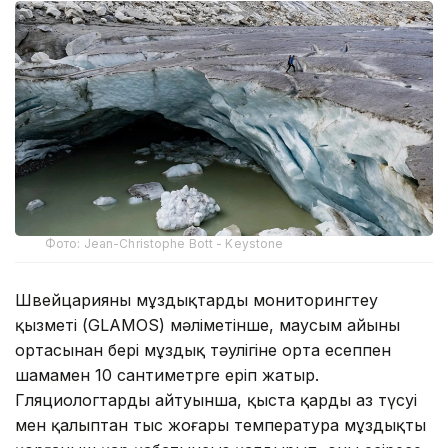
Фото: Jean-Christophe Bott - Keystone
Швейцарияның мұздықтарды мониторингтеу
қызметі (GLAMOS) мәліметінше, маусым айының
ортасынан бері мұздық тәулігіне орта есеппен
шамамен 10 сантиметрге еріп жатыр.
Гляциологтардың айтуынша, қыста қардың аз түсуі
мен қалыптан тыс жоғары температура мұздықты