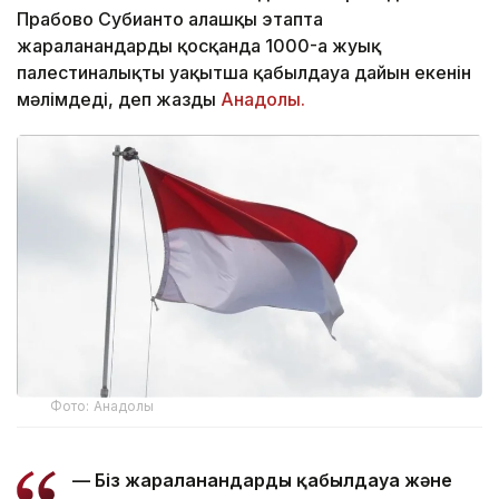
Прабово Субианто алғашқы этапта
жараланғандарды қосқанда 1000-ға жуық
палестиналықты уақытша қабылдауға дайын екенін
мәлімдеді, деп жазды
Анадолы.
Фото: Анадолы
— Біз жараланғандарды қабылдауға және