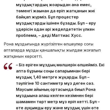
мұздықтардың жоғарыдан ғана емес,
төменгі жағынан да еріп жатқанын жиі
байқап жүрміз. Бұл процестер
мұздықтарды ішінен бұзады. Бұл – еру
үдерісін одан әрі жеделдететін үлкен
проблема, – деді Маттиас Хусс.
Рона мұздығында жүргізілген өлшеулер соңғы
апталарда мұздың қаншалықты жылдам жоғалып
жатқанын көрсетті.
– Біз еріген мұздың мөлшерін өлшейміз. Екі
апта бұрынғы соңғы сапарымнан бері
мұздық 1,40 метрге жұқарды. Бұл –
тәулігіне 10 сантиметр мұз деген сөз.
Маусым айының ортасында биыл Рона
мұздығына алғаш келген кезімнен бері
шамамен төрт метр мұз еріп кетті. Бұл –
өте ауқымды еру және мұздық үшін өте