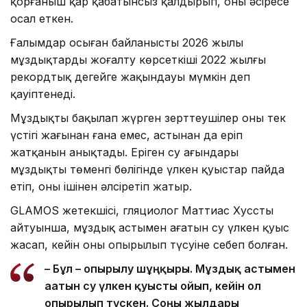
қорғаныш қар қабатынсыз қалдырып, оны әсіресе
осал еткен.
Ғалымдар осыған байланысты 2026 жылы
мұздықтардың жоғалту көрсеткіші 2022 жылғы
рекордтық деңгейге жақындауы мүмкін деп
қауіптенеді.
Мұздықты бақылап жүрген зерттеушілер оның тек
үстіңгі жағынан ғана емес, астынан да еріп
жатқанын анықтады. Еріген су ағындары
мұздықтың төменгі бөлігінде үлкен қуыстар пайда
етіп, оны ішінен әлсіретіп жатыр.
GLAMOS жетекшісі, гляциолог Маттиас Хусстың
айтуынша, мұздық астымен ағатын су үлкен қуыс
жасап, кейін оның опырылып түсуіне себеп болған.
– Бұл – опырылу шұңқыры. Мұздық астымен
ағатын су үлкен қуысты ойып, кейін ол
опырылып түскен. Соңғы жылдары