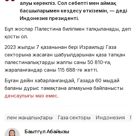
алуы керекпіз. Сол себепті мен аймақ
басшыларымен кездесу өткіземін, — деді
Индонезия президенті.
Бұл жоспар Палестина билігімен талқыланады, деп
қосты ол.
2023 жылдың 7 қазанынан бері Израильдің Газа
секторына жасаған шабуылдарынан қаза тапқан
палестиналықтардың жалпы саны 50 810-ға,
жараланғандар саны 115 688-ге жетті.
Бұған дейін хабарланғандай, Газада 60 мыңдай
баланың дұрыс тамақтана алмауына байланысты
денсаулығы мәз емес.
Әлем жаңалықтары
Газа секторы
Индонезия
Па
Бақытгүл Абайқызы