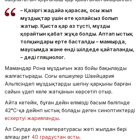
– Қазіргі жағдайға қарасақ, осы жыл
мұздықтар үшін өте қолайсыз болып
жатыр. Қыста қар аз түсті, мұзды
қорғайтын қабат жұқа болды. Аптап ыстық
толқындары ерте басталды – мамырда,
маусымда және енді шілдеде қайталанды,
– деді гляциолог.
Мамандар Рона мұздығын жаз бойы бақылауды
жалғастырады. Соңғы өлшеулер Швейцария
Альпісіндегі мұздықтардың шегіну қарқыны барған
сайын үдеп келе жатқанын көрсетіп отыр.
Айта кетейік, бұған дейін еліміздің басым бөлігінде
42°C-қа дейінгі ыстық болады деген синоптиктердің
ескертуі жарияланды
.
Ал Сеулде ауа температурасы жеті жылдан бері
алғаш рет
40 градустан асты
.