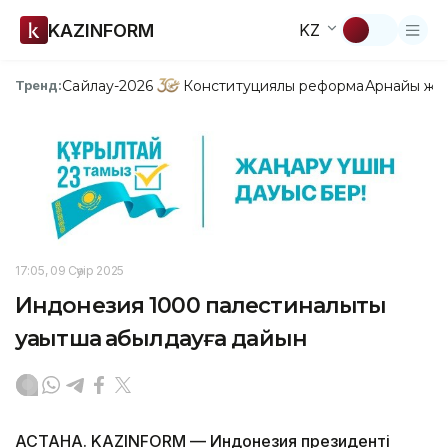
KAZINFORM
KZ
Сайлау-2026
Конституциялық реформа
Арнайы жо
Тренд:
17:05, 09 Сәуір 2025
Индонезия 1000 палестиналықты
уақытша қабылдауға дайын
АСТАНА. KAZINFORM — Индонезия президенті