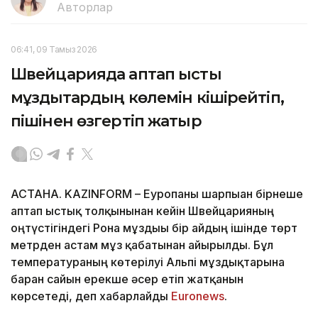
Авторлар
06:41, 09 Тамыз 2026
Швейцарияда аптап ыстық
мұздықтардың көлемін кішірейтіп,
пішінен өзгертіп жатыр
АСТАНА. KAZINFORM – Еуропаны шарпыған бірнеше
аптап ыстық толқынынан кейін Швейцарияның
оңтүстігіндегі Рона мұздығы бір айдың ішінде төрт
метрден астам мұз қабатынан айырылды. Бұл
температураның көтерілуі Альпі мұздықтарына
барған сайын ерекше әсер етіп жатқанын
көрсетеді, деп хабарлайды
Еuronews
.