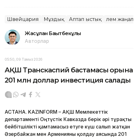
Швейцария
Мұздық
Аптап ыстық
Әлем жаңал
Жасұлан Бақытбекұлы
Авторлар
05:50, 09 Тамыз 2026
АҚШ Транскаспий бастамасы қорына
201 млн доллар инвестиция салады
АСТАНА. KAZINFORM – АҚШ Мемлекеттік
департаменті Оңтүстік Кавказда берік әрі тұрақты
бейбітшілікті қамтамасыз етуге күш салып жатқан
Әзербайжан мен Арменияны қолдау аясында 201