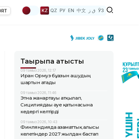
KZ
QZ
РУ
EN
中文
ق ز
ЎЗ
ORT
Тақырыпқа қатысты
09 тамыз 2026, 12:17
Иран Ормуз бұғазын ашудың
шартын атады
09 тамыз 2026, 11:46
Этна жанартауы атқылап,
Сицилиядағы әуе қатынасына
кедергі келтірді
09 тамыз 2026, 10:43
Финляндияда азаматтық алғысы
келетіндер 2027 жылдан бастап