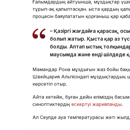
Ғалымдардың айтуынша, мұздықтар үшін
тұрып-ақ қалыптасқан. Қыста қардың қал
процесін баяулататын қорғаныш қар қаб
– Қазіргі жағдайға қарасақ, о
болып жатыр. Қыста қар аз түс
болды. Аптап ыстық толқында
маусымда және енді шілдеде қа
Мамандар Рона мұздығын жаз бойы бақ
Швейцария Альпісіндегі мұздықтардың ш
көрсетіп отыр.
Айта кетейік, бұған дейін еліміздің басы
синоптиктердің
ескертуі жарияланды
.
Ал Сеулде ауа температурасы жеті жылд