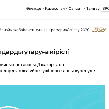
Әлемде
Қазақстан
Саясат
Талдау
SP
Арнайы жоба
Конституциялық реформа
Сайлау-2026
арды құтқаруға кірісті
незияның астанасы Джакартада
дарды қолға үйретушілерге қарсы күресуде