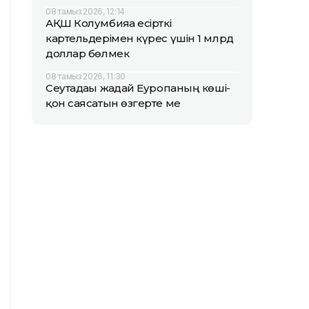
08 тамыз 2026, 12:14
АҚШ Колумбияға есірткі
картельдерімен күрес үшін 1 млрд
доллар бөлмек
08 тамыз 2026, 11:30
Сеутадағы жағдай Еуропаның көші-
қон саясатын өзгерте ме