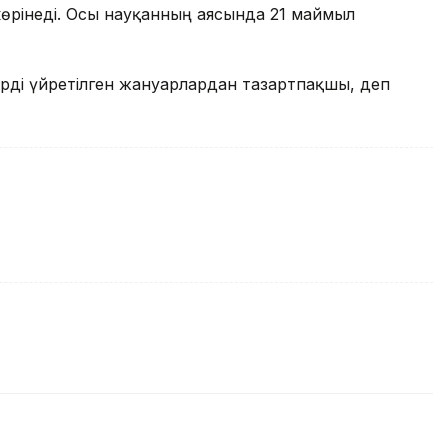
көрінеді. Осы науқанның аясында 21 маймыл
рді үйретілген жануарлардан тазартпақшы, деп