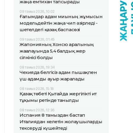
жаңа емтихан тапсырады
09 тамыз 2026, 10:02
Ғалымдар адам миының жұмысын
модельдейтін жаңа чип әзірледі -
шетелдегі қазақ баспасөзі
09 тамыз 2026, 01:45
Жапонияның Хонсю аралының
жағалауында 5,4 балдық жер
сілкінісі болды
08 тамыз 2026, 19:34
Чехияда белгісіз адам пышақпен
үш адамды ауыр жаралады
08 тамыз 2026, 15:18
Қазақ төбеті Қытайда жергілікті ит
тұқымы ретінде танылды
08 тамыз 2026, 12:36
Испания 8 тамыздан бастап
Италиядан келетін жолаушыларды
тексеруді күшейтеді