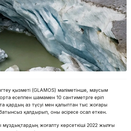
теу қызметі (GLAMOS) мәліметінше, маусым
 орта есеппен шамамен 10 сантиметрге еріп
а қардың аз түсуі мен қалыптан тыс жоғары
атынсыз қалдырып, оны әсіресе осал еткен.
 мұздықтардың жоғалту көрсеткіші 2022 жылғы