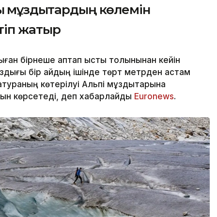
қ мұздықтардың көлемін
ртіп жатыр
ан бірнеше аптап ыстық толқынынан кейін
здығы бір айдың ішінде төрт метрден астам
тураның көтерілуі Альпі мұздықтарына
нын көрсетеді, деп хабарлайды
Еuronews
.