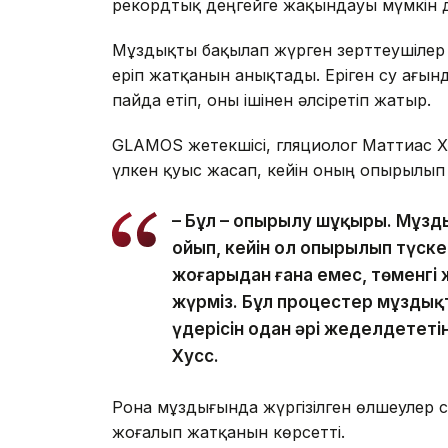
рекордтық деңгейге жақындауы мүмкін д
Мұздықты бақылап жүрген зерттеушілер о
еріп жатқанын анықтады. Еріген су ағын
пайда етіп, оны ішінен әлсіретіп жатыр.
GLAMOS жетекшісі, гляциолог Маттиас 
үлкен қуыс жасап, кейін оның опырылып 
– Бұл – опырылу шұңқыры. Мұзд
ойып, кейін ол опырылып түск
жоғарыдан ғана емес, төменгі 
жүрміз. Бұл процестер мұздықт
үдерісін одан әрі жеделдететі
Хусс.
Рона мұздығында жүргізілген өлшеулер
жоғалып жатқанын көрсетті.