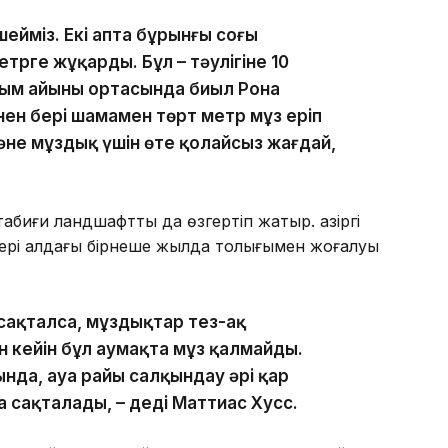
шейміз. Екі апта бұрынғы соңғы
трге жұқарды. Бұл – тәулігіне 10
сым айының ортасында биыл Рона
ен бері шамамен төрт метр мұз еріп
және мұздық үшін өте қолайсыз жағдай,
биғи ландшафтты да өзгертіп жатыр. Қазіргі
ктері алдағы бірнеше жылда толығымен жоғалуы
сақталса, мұздықтар тез-ақ
ан кейін бұл аумақта мұз қалмайды.
нда, ауа райы салқындау әрі қар
а сақталады, – деді Маттиас Хусс.