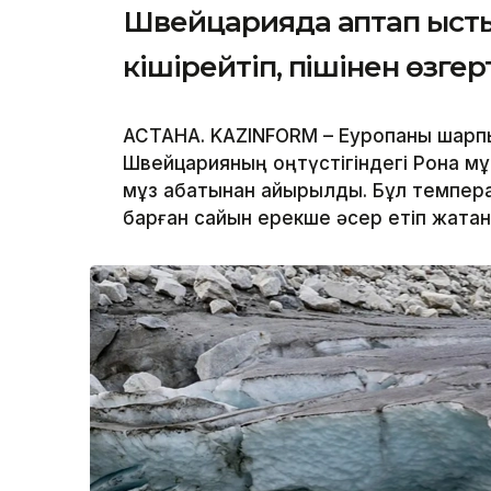
Швейцарияда аптап ысты
кішірейтіп, пішінен өзге
АСТАНА. KAZINFORM – Еуропаны шарпығ
Швейцарияның оңтүстігіндегі Рона мұ
мұз қабатынан айырылды. Бұл темпера
барған сайын ерекше әсер етіп жатқа