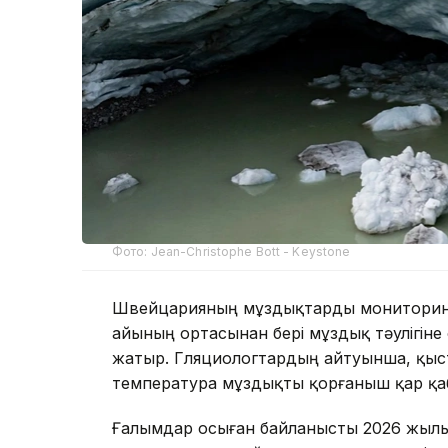
Фото: Jean-Christophe Bott - Keystone
Швейцарияның мұздықтарды мониторинг
айының ортасынан бері мұздық тәулігіне
жатыр. Гляциологтардың айтуынша, қыст
температура мұздықты қорғаныш қар қаб
Ғалымдар осыған байланысты 2026 жылы