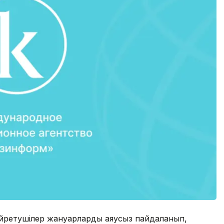
а үйретушілер жануарларды аяусыз пайдаланып,