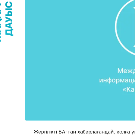
Жергілікті БАҚ-тан хабарлағандай, қолғ