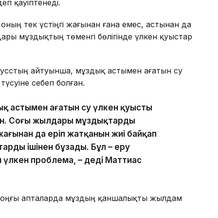
еп қауіптенеді.
ның тек үстіңгі жағынан ғана емес, астынан да
дары мұздықтың төменгі бөлігінде үлкен қуыстар
Хусстың айтуынша, мұздық астымен ағатын су
түсуіне себеп болған.
ық астымен ағатын су үлкен қуысты
ен. Соңғы жылдары мұздықтардың
жағынан да еріп жатқанын жиі байқап
арды ішінен бұзады. Бұл – еру
н үлкен проблема, – деді Маттиас
 соңғы апталарда мұздың қаншалықты жылдам