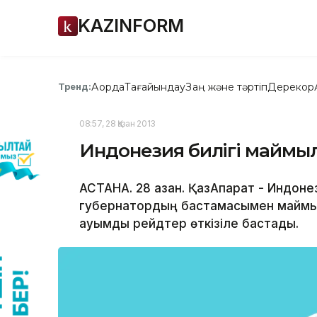
KAZINFORM
Ақорда
Тағайындау
Заң және тәртіп
Дерекқор
Тренд:
08:57, 28 Қазан 2013
Индонезия билігі маймылд
АСТАНА. 28 қазан. ҚазАқпарат - Индо
губернатордың бастамасымен маймыл
ауқымды рейдтер өткізіле бастады.