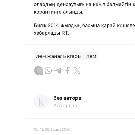
олардың денсаулығына көңіл бөлмейтін 
карантинге алынды.
Билік 2014 жылдың басына қарай көшеле
хабарлады RT.
Әлем жаңалықтары
Әлем
без автора
Авторлар
06:41, 09 Тамыз 2026