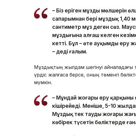
– Біз еріген мұздың мөлшерін өл
сапарымнан бері мұздық 1,40 ме
сантиметр мұз деген сөз. Мау
мұздығына алғаш келген кезімн
кетті. Бұл – өте ауқымды еру 
– деді ғалым.
Мұздықтың жылдам шегінуі айналадағы та
үрдіс жалғаса берсе, оның төменгі бөлі
мүмкін.
– Мұндай жоғары еру қарқыны 
кішірейеді. Меніңше, 5-10 жылд
Мұздық тек таудың жоғары жағы
көбірек түсетін бөліктерде ған