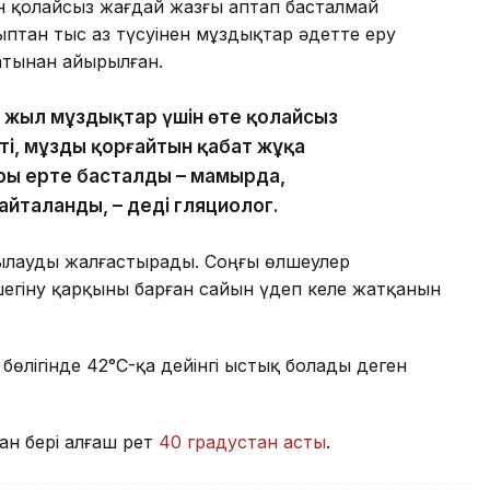
 қолайсыз жағдай жазғы аптап басталмай
ыптан тыс аз түсуінен мұздықтар әдетте еру
атынан айырылған.
сы жыл мұздықтар үшін өте қолайсыз
ті, мұзды қорғайтын қабат жұқа
ры ерте басталды – мамырда,
йталанды, – деді гляциолог.
ылауды жалғастырады. Соңғы өлшеулер
егіну қарқыны барған сайын үдеп келе жатқанын
м бөлігінде 42°C-қа дейінгі ыстық болады деген
ан бері алғаш рет
40 градустан асты
.