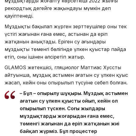
мұздықтардың жоғалту көрсеткіші 2022 жылғы
рекордтық деңгейге жақындауы мүмкін деп
қауіптенеді.
Мұздықты бақылап жүрген зерттеушілер оның тек
үстіңгі жағынан ғана емес, астынан да еріп
жатқанын анықтады. Еріген су ағындары
мұздықтың төменгі бөлігінде үлкен қуыстар пайда
етіп, оны ішінен әлсіретіп жатыр.
GLAMOS жетекшісі, гляциолог Маттиас Хусстың
айтуынша, мұздық астымен ағатын су үлкен қуыс
жасап, кейін оның опырылып түсуіне себеп болған.
– Бұл – опырылу шұңқыры. Мұздық астымен
ағатын су үлкен қуысты ойып, кейін ол
опырылып түскен. Соңғы жылдары
мұздықтардың жоғарыдан ғана емес,
төменгі жағынан да еріп жатқанын жиі
байқап жүрміз. Бұл процестер