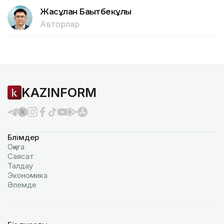
Жасұлан Бақытбекұлы
Авторлар
KAZINFORM
Бөлімдер
Оқиға
Саясат
Талдау
Экономика
Әлемде