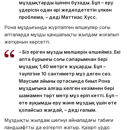
мұздықтарды ішінен бұзады. Бұл – еру
үдерісін одан әрі жеделдететін үлкен
проблема, – деді Маттиас Хусс.
Рона мұздығында жүргізілген өлшеулер соңғы
апталарда мұздың қаншалықты жылдам жоғалып
жатқанын көрсетті.
– Біз еріген мұздың мөлшерін өлшейміз. Екі
апта бұрынғы соңғы сапарымнан бері
мұздық 1,40 метрге жұқарды. Бұл –
тәулігіне 10 сантиметр мұз деген сөз.
Маусым айының ортасында биыл Рона
мұздығына алғаш келген кезімнен бері
шамамен төрт метр мұз еріп кетті. Бұл –
өте ауқымды еру және мұздық үшін өте
қолайсыз жағдай, – деді ғалым.
Мұздықтың жылдам шегінуі айналадағы табиғи
ландшафтты да өзгертіп жатыр. Қазіргі үрдіс