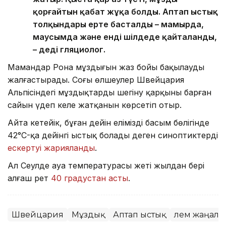
қорғайтын қабат жұқа болды. Аптап ыстық
толқындары ерте басталды – мамырда,
маусымда және енді шілдеде қайталанды,
– деді гляциолог.
Мамандар Рона мұздығын жаз бойы бақылауды
жалғастырады. Соңғы өлшеулер Швейцария
Альпісіндегі мұздықтардың шегіну қарқыны барған
сайын үдеп келе жатқанын көрсетіп отыр.
Айта кетейік, бұған дейін еліміздің басым бөлігінде
42°C-қа дейінгі ыстық болады деген синоптиктердің
ескертуі жарияланды
.
Ал Сеулде ауа температурасы жеті жылдан бері
алғаш рет
40 градустан асты
.
Швейцария
Мұздық
Аптап ыстық
Әлем жаңал