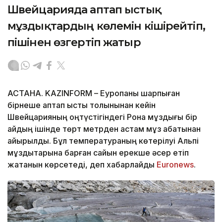
Швейцарияда аптап ыстық
мұздықтардың көлемін кішірейтіп,
пішінен өзгертіп жатыр
АСТАНА. KAZINFORM – Еуропаны шарпыған
бірнеше аптап ыстық толқынынан кейін
Швейцарияның оңтүстігіндегі Рона мұздығы бір
айдың ішінде төрт метрден астам мұз қабатынан
айырылды. Бұл температураның көтерілуі Альпі
мұздықтарына барған сайын ерекше әсер етіп
жатқанын көрсетеді, деп хабарлайды
Еuronews
.