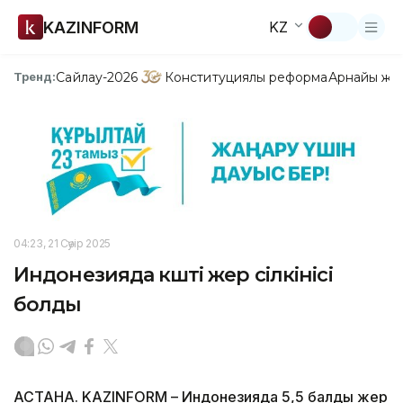
KAZINFORM
KZ
Сайлау-2026
Конституциялық реформа
Арнайы жо
Тренд:
04:23, 21 Сәуір 2025
Индонезияда күшті жер сілкінісі
болды
АСТАНА. KAZINFORM – Индонезияда 5,5 балдық жер