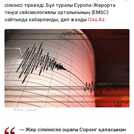
сілкінісі тіркелді. Бұл туралы Еуропа-Жерорта
теңізі сейсмологиялық орталығының (EMSC)
сайтында хабарланды, деп жазды
Oxu.Az.
Фото: oxu.az
— Жер сілкінісінің ошағы Соронг қаласынан