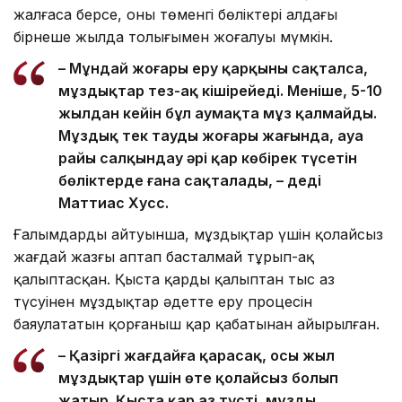
жалғаса берсе, оның төменгі бөліктері алдағы
бірнеше жылда толығымен жоғалуы мүмкін.
– Мұндай жоғары еру қарқыны сақталса,
мұздықтар тез-ақ кішірейеді. Меніңше, 5-10
жылдан кейін бұл аумақта мұз қалмайды.
Мұздық тек таудың жоғары жағында, ауа
райы салқындау әрі қар көбірек түсетін
бөліктерде ғана сақталады, – деді
Маттиас Хусс.
Ғалымдардың айтуынша, мұздықтар үшін қолайсыз
жағдай жазғы аптап басталмай тұрып-ақ
қалыптасқан. Қыста қардың қалыптан тыс аз
түсуінен мұздықтар әдетте еру процесін
баяулататын қорғаныш қар қабатынан айырылған.
– Қазіргі жағдайға қарасақ, осы жыл
мұздықтар үшін өте қолайсыз болып
жатыр. Қыста қар аз түсті, мұзды