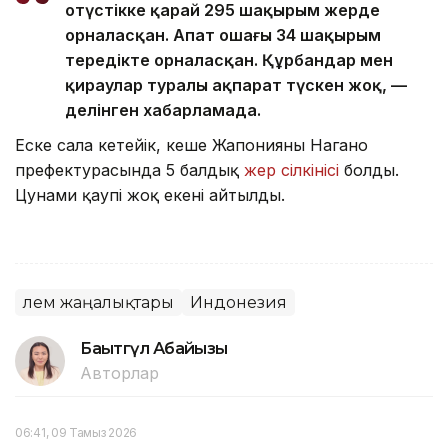
оңтүстікке қарай 295 шақырым жерде
орналасқан. Апат ошағы 34 шақырым
тереңдікте орналасқан. Құрбандар мен
қираулар туралы ақпарат түскен жоқ, —
делінген хабарламада.
Еске сала кетейік, кеше Жапонияның Нагано
префектурасында 5 балдық
жер сілкінісі
болды.
Цунами қаупі жоқ екені айтылды.
Әлем жаңалықтары
Индонезия
Бақытгүл Абайқызы
Авторлар
06:41, 09 Тамыз 2026