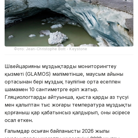
Фото: Jean-Christophe Bott - Keystone
Швейцарияның мұздықтарды мониторингтеу
қызметі (GLAMOS) мәліметінше, маусым айының
ортасынан бері мұздық тәулігіне орта есеппен
шамамен 10 сантиметрге еріп жатыр.
Гляциологтардың айтуынша, қыста қардың аз түсуі
мен қалыптан тыс жоғары температура мұздықты
қорғаныш қар қабатынсыз қалдырып, оны әсіресе
осал еткен.
Ғалымдар осыған байланысты 2026 жылы