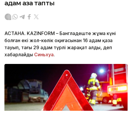
адам қаза тапты
АСТАНА. KAZINFORM – Бангладеште жұма күні
болған екі жол-көлік оқиғасынан 16 адам қаза
тауып, тағы 29 адам түрлі жарақат алды, деп
хабарлайды
Синьхуа
.