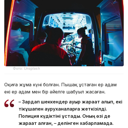
Фото: Unsplash
Оқиға жұма күні болған. Пышақ ұстаған ер адам
екі ер адам мен бір әйелге шабуыл жасаған.
– Зардап шеккендер ауыр жарақат алып, екі
тікұшақпен ауруханаларға жеткізілді.
Полиция күдіктіні ұстады. Оның өзі де
жарақат алған, – делінген хабарламада.