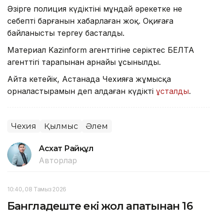
Әзірге полиция күдіктінің мұндай әрекетке не
себепті барғанын хабарлаған жоқ. Оқиғаға
байланысты тергеу басталды.
Материал Kazinform агенттігіне серіктес БЕЛТА
агенттігі тарапынан арнайы ұсынылды.
Айта кетейік, Астанада Чехияға жұмысқа
орналастырамын деп алдаған күдікті
ұсталды
.
Чехия
Қылмыс
Әлем
Асхат Райқұл
Авторлар
10:40, 08 Тамыз 2026
Бангладеште екі жол апатынан 16