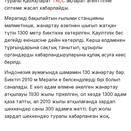
туралы ҚазАқпарат
ТАСС
ақпарат агенттігіне
сілтеме жасап хабарлайды.
Мерапиді бақылайтын ғылыми станцияның
мәліметінше, жанартау өзегінен шығып жатқан
түтін 1300 метр биіктікке көтерілген. Қауіптілік бес
деңгейдің екіншісіне дейін көтерілді. Көрші елдімекен
тұрғындарына сақтық танытып, құзырлы
органдардың хабарландыруларына құлақ асуға кеңес
берілді.
Индонезия аумағында шамамен 130 жанартау бар.
Биіктігі 2910 м Мерапи ең белсенділердің бірі болып
саналады. Ең көп адам өліміне әкелген жанартау
атқылауы 1930 жылы тіркелген, ол кезде 1300 адам
қаза тапты, ал 2010 жылы атқылағанда зардап
шеккендер саны 300 адамға жетті. Бұл жолы
зардап шеккендео туралы хабарланған жоқ.