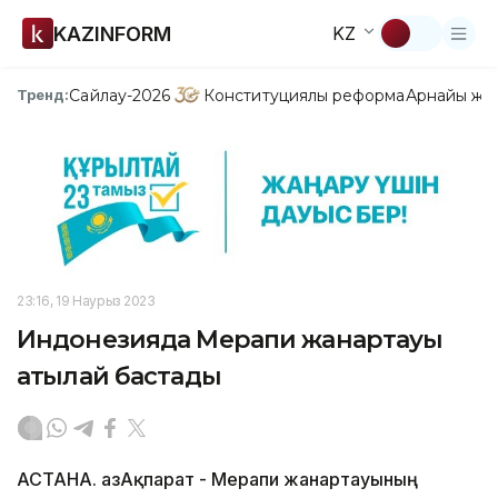
KAZINFORM
KZ
Сайлау-2026
Конституциялық реформа
Арнайы жо
Тренд:
23:16, 19 Наурыз 2023
Индонезияда Мерапи жанартауы
атқылай бастады
АСТАНА. ҚазАқпарат - Мерапи жанартауының