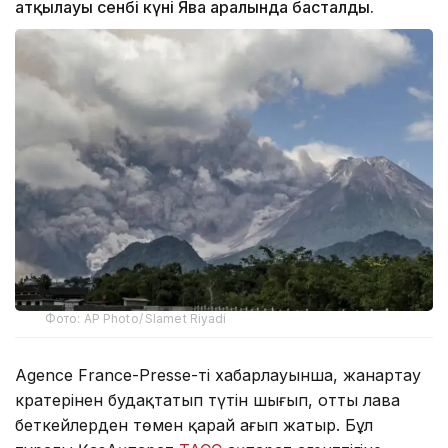
атқылауы сенбі күні Ява аралында басталды.
Фото: AP Photo/ Slamet Riyadi
Agence France-Presse-тің хабарлауынша, жанартау
кратерінен будақтатып түтін шығып, отты лава
беткейлерден төмен қарай ағып жатыр. Бұл