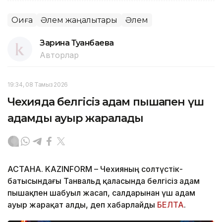
Оқиға
Әлем жаңалықтары
Әлем
Зарина Туғанбаева
Авторлар
19:34, 08 Тамыз 2026
Чехияда белгісіз адам пышақпен үш
адамды ауыр жаралады
АСТАНА. KAZINFORM – Чехияның солтүстік-
батысындағы Танвальд қаласында белгісіз адам
пышақпен шабуыл жасап, салдарынан үш адам
ауыр жарақат алды, деп хабарлайды
БЕЛТА
.