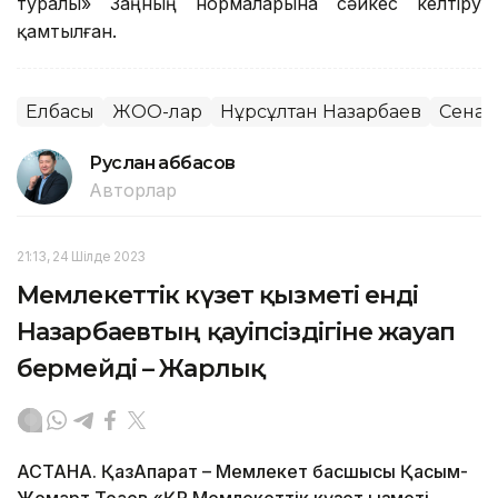
туралы» Заңның нормаларына сәйкес келтіру
қамтылған.
Елбасы
ЖОО-лар
Нұрсұлтан Назарбаев
Сенат
Руслан Ғаббасов
Авторлар
21:13, 24 Шілде 2023
Мемлекеттік күзет қызметі енді
Назарбаевтың қауіпсіздігіне жауап
бермейді – Жарлық
АСТАНА. ҚазАқпарат – Мемлекет басшысы Қасым-
Жомарт Тоқаев «ҚР Мемлекеттік күзет қызметі