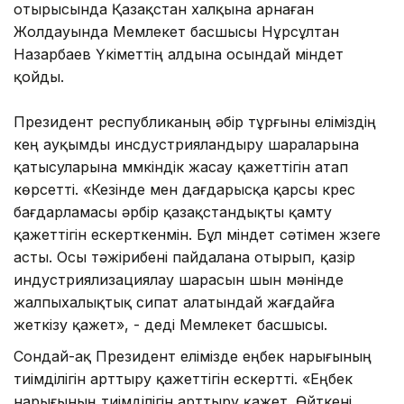
отырысында Қазақстан халқына арнаған
Жолдауында Мемлекет басшысы Нұрсұлтан
Назарбаев Үкіметтің алдына осындай міндет
қойды.
Президент республиканың әбір тұрғыны еліміздің
кең ауқымды инсдустрияландыру шараларына
қатысуларына мүмкіндік жасау қажеттігін атап
көрсетті. «Кезінде мен дағдарысқа қарсы күрес
бағдарламасы әрбір қазақстандықты қамту
қажеттігін ескерткенмін. Бұл міндет сәтімен жүзеге
асты. Осы тәжірибені пайдалана отырып, қазір
индустриялизациялау шарасын шын мәнінде
жалпыхалықтық сипат алатындай жағдайға
жеткізу қажет», - деді Мемлекет басшысы.
Сондай-ақ Президент елімізде еңбек нарығының
тиімділігін арттыру қажеттігін ескертті. «Еңбек
нарығының тиімділігін арттыру қажет. Өйткені