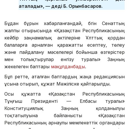
аталады», — деді Б. Орынбасаров.
Бұдан бұрын хабарланғандай, бүгін Сенаттың
жалпы отырысында «Қазақстан Республикасының
кейбір заңнамалық актілеріне Ұлттық қордан
балаларға арналған қаражатты есептеу, төлеу
және пайдалану мәселелері бойынша өзгерістер
мен толықтырулар енгізу туралы» Заңның
жекелеген баптары
мақұлданбады
.
Бұл ретте, аталған баптардың жаңа редакциясын
ұсына отырып, құжат Мәжіліске қайтарылды.
Осы құжатта «Қазақстан Республикасының
Тұңғыш Президенті — Елбасы туралы»
Конституциялық Заңның қолданылуы
тоқтатылуына байланысты «Қазақстан
Республикасының арнаулы мемлекеттік органдары