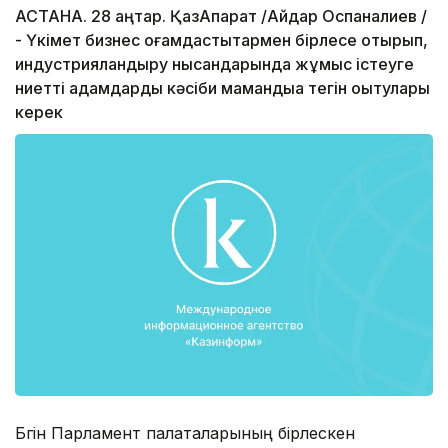
АСТАНА. 28 қаңтар. ҚазАқпарат /Айдар Оспаналиев /
- Үкімет бизнес қоғамдастықтармен бірлесе отырып,
индустрияландыру нысандарында жұмыс істеуге
ниетті адамдарды кәсіби мамандыққа тегін оқытулары
керек
Бүгін Парламент палаталарының бірлескен