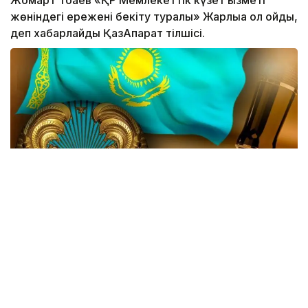
жөніндегі ережені бекіту туралы» Жарлыққа қол қойды,
деп хабарлайды ҚазАқпарат тілшісі.
Жаңа өзгеріске сай, Мемлекеттік күзет қызметінің
(МКҚ) басты функциясы қатарынан ҚР Тұңғыш
Президенті - Елбасының қауіпсіздігін қамтамасыз