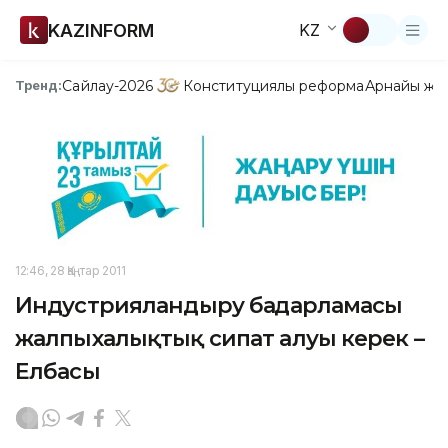
KAZINFORM
KZ
Сайлау-2026
Конституциялық реформа
Арнайы жо
Тренд:
12:46, 28 Қаңтар 2011
Индустрияландыру бағдарламасы
жалпыхалықтық сипат алуы керек –
Елбасы