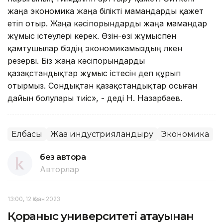
жаңа экономика жаңа білікті мамандарды қажет
етіп отыр. Жаңа кәсіпорындарды жаңа мамандар
жұмыс істеулері керек. Өзін-өзі жұмыспен
қамтушылар біздің экономикамыздың үлкен
резерві. Біз жаңа кәсіпорындарды
қазақстандықтар жұмыс істесін деп құрып
отырмыз. Сондықтан қазақстандықтар осыған
дайын болулары тиіс», - деді Н. Назарбаев.
Елбасы
Жаңа индустрияландыру
Экономика
без автора
Авторлар
13:00, 12 Қазан 2023
Қорғаныс университеті атауынан