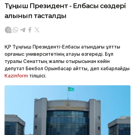
Тұңғыш Президент - Елбасы сөздері
алынып тасталды
ҚР Тұңғыш Президенті-Елбасы атындағы ұлттық
қорғаныс университетінің атауы өзгереді. Бұл
туралы Сенаттың жалпы отырысынан кейін
депутат Бекбол Орынбасар айтты, деп хабарлайды
Kazinform
тілшісі.