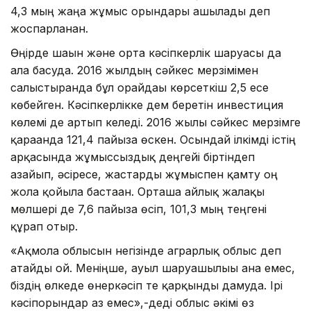
4,3 мың жаңа жұмыс орындары ашылады деп
жоспарланған.
Өңірде шағын және орта кәсіпкерлік шаруасы да
алға басуда. 2016 жылдың сәйкес мерзімімен
салыстырғанда бұл орайдағы көрсеткіш 2,5 есе
көбейген. Кәсіпкерлікке дем беретін инвестиция
көлемі де артып келеді. 2016 жылғы сәйкес мерзімге
қарағанда 121,4 пайызға өскен. Осындай ілкімді істің
арқасында жұмыссыздық деңгейі біртіндеп
азайып, әсіресе, жастарды жұмыспен қамту оң
жолға қойыла бастаған. Орташа айлық жалақы
мөлшері де 7,6 пайызға өсіп, 101,3 мың теңгені
құрап отыр.
«Ақмола облысын негізінде аграрлық облыс деп
атайды ғой. Меніңше, ауыл шаруашылығы ғана емес,
біздің өлкеде өнеркәсіп те қарқынды дамуда. Ірі
кәсіпорындар аз емес»,-деді облыс әкімі өз