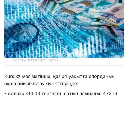
Коллаж: Kazinform/ Canva
Kurs.kz мәліметінше, қазіргі уақытта елорданың
ақша айырбастау пункттерінде:
- доллар 466,13 теңгеден сатып алынады, 473,13
теңгеден сатылады;
- еуро: сатып алу - 534,11 теңге, сату - 544,09
теңге;
- рубль: сатып алу - 5,45 теңге, сату - 5,65 теңге;