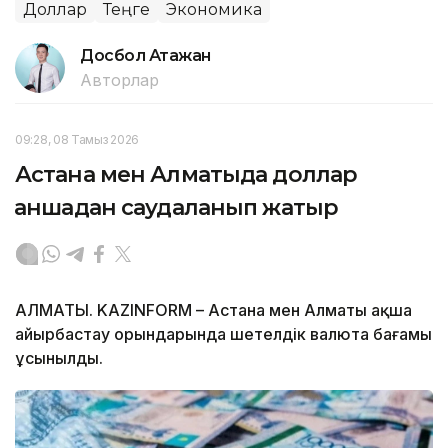
Доллар
Теңге
Экономика
Досбол Атажан
Авторлар
09:28, 08 Тамыз 2026
Астана мен Алматыда доллар
қаншадан саудаланып жатыр
АЛМАТЫ. KAZINFORM – Астана мен Алматы ақша
айырбастау орындарында шетелдік валюта бағамы
ұсынылды.