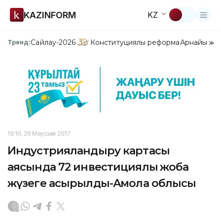
KAZINFORM
KZ
Сайлау-2026
Конституциялық реформа
Арнайы жо
Тренд:
19:10, 26 Маусым 2017
Индустрияландыру картасы
аясында 72 инвестициялық жоба
жүзеге асырылды-Ақмола облысы