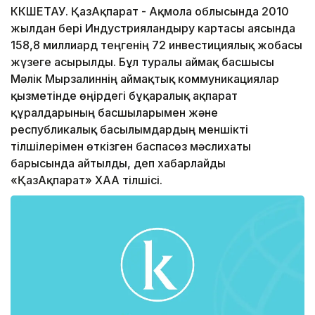
КӨКШЕТАУ. ҚазАқпарат - Ақмола облысында 2010
жылдан бері Индустрияландыру картасы аясында
158,8 миллиард теңгенің 72 инвестициялық жобасы
жүзеге асырылды. Бұл туралы аймақ басшысы
Мәлік Мырзалиннің аймақтық коммуникациялар
қызметінде өңірдегі бұқаралық ақпарат
құралдарының басшыларымен және
республикалық басылымдардың меншікті
тілшілерімен өткізген баспасөз мәслихаты
барысында айтылды, деп хабарлайды
«ҚазАқпарат» ХАА тілшісі.