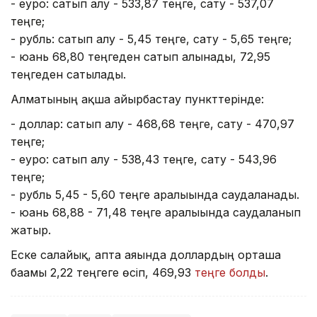
- еуро: сатып алу - 533,87 теңге, сату - 537,07
теңге;
- рубль: сатып алу - 5,45 теңге, сату - 5,65 теңге;
- юань 68,80 теңгеден сатып алынады, 72,95
теңгеден сатылады.
Алматының ақша айырбастау пункттерінде:
- доллар: сатып алу - 468,68 теңге, сату - 470,97
теңге;
- еуро: сатып алу - 538,43 теңге, сату - 543,96
теңге;
- рубль 5,45 - 5,60 теңге аралығында саудаланады.
- юань 68,88 - 71,48 теңге аралығында саудаланып
жатыр.
Еске салайық, апта аяғында доллардың орташа
бағамы 2,22 теңгеге өсіп, 469,93
теңге болды
.