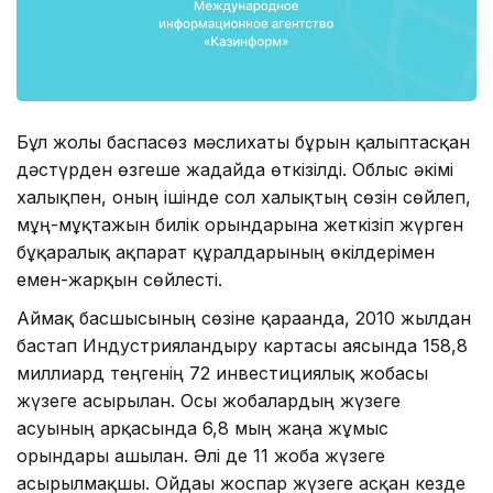
Бұл жолғы баспасөз мәслихаты бұрын қалыптасқан
дәстүрден өзгеше жағдайда өткізілді. Облыс әкімі
халықпен, оның ішінде сол халықтың сөзін сөйлеп,
мұң-мұқтажын билік орындарына жеткізіп жүрген
бұқаралық ақпарат құралдарының өкілдерімен
емен-жарқын сөйлесті.
Аймақ басшысының сөзіне қарағанда, 2010 жылдан
бастап Индустрияландыру картасы аясында 158,8
миллиард теңгенің 72 инвестициялық жобасы
жүзеге асырылған. Осы жобалардың жүзеге
асуының арқасында 6,8 мың жаңа жұмыс
орындары ашылған. Әлі де 11 жоба жүзеге
асырылмақшы. Ойдағы жоспар жүзеге асқан кезде