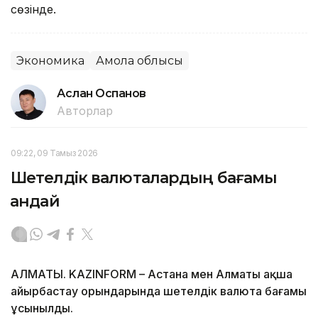
сөзінде.
Экономика
Ақмола облысы
Аслан Оспанов
Авторлар
09:22, 09 Тамыз 2026
Шетелдік валюталардың бағамы
қандай
АЛМАТЫ. KAZINFORM – Астана мен Алматы ақша
айырбастау орындарында шетелдік валюта бағамы
ұсынылды.