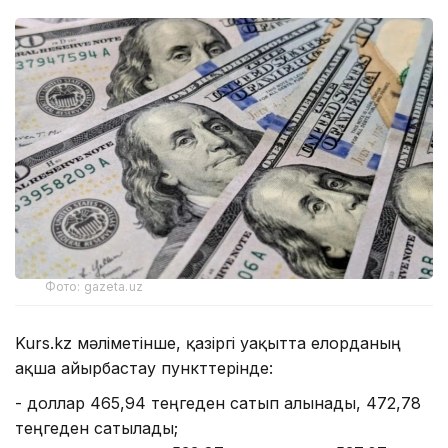
Фото: gazeta.uz
Kurs.kz мәліметінше, қазіргі уақытта елорданың
ақша айырбастау пункттерінде:
- доллар 465,94 теңгеден сатып алынады, 472,78
теңгеден сатылады;