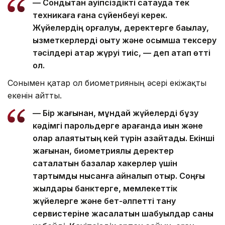
— Сондықтан қауіпсіздікті сақтауда тек
техникаға ғана сүйенбеуі керек.
Жүйелердің қорғалуы, деректерге бақылау,
қызметкерлерді оқыту және қосымша тексеру
тәсілдері қатар жүруі тиіс, — деп атап өтті
ол.
Сонымен қатар ол биометрияның әсері екіжақты
екенін айтты.
— Бір жағынан, мұндай жүйелерді бұзу
кәдімгі парольдерге қарағанда қиын және
олар алаяқтықтың кей түрін азайтады. Екінші
жағынан, биометриялық деректер
сақталатын базалар хакерлер үшін
тартымды нысанға айналып отыр. Соңғы
жылдары банктерге, мемлекеттік
жүйелерге және бет-әлпетті тану
сервистеріне жасалатын шабуылдар саны