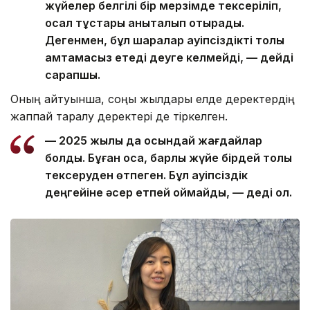
жүйелер белгілі бір мерзімде тексеріліп,
осал тұстары анықталып отырады.
Дегенмен, бұл шаралар қауіпсіздікті толық
қамтамасыз етеді деуге келмейді, — дейді
сарапшы.
Оның айтуынша, соңғы жылдары елде деректердің
жаппай таралу деректері де тіркелген.
— 2025 жылы да осындай жағдайлар
болды. Бұған қоса, барлық жүйе бірдей толық
тексеруден өтпеген. Бұл қауіпсіздік
деңгейіне әсер етпей қоймайды, — деді ол.