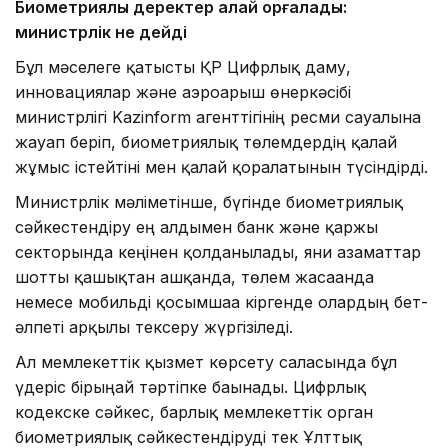
Биометриялық деректер қалай қорғалады:
министрлік не дейді
Бұл мәселеге қатысты ҚР Цифрлық даму,
инновациялар және аэроғарыш өнеркәсібі
министрлігі Kazinform агенттігінің ресми сауалына
жауап беріп, биометриялық төлемдердің қалай
жұмыс істейтіні мен қалай қорғалатынын түсіндірді.
Министрлік мәліметінше, бүгінде биометриялық
сәйкестендіру ең алдымен банк және қаржы
секторында кеңінен қолданылады, яғни азаматтар
шотты қашықтан ашқанда, төлем жасағанда
немесе мобильді қосымшаға кіргенде олардың бет-
әлпеті арқылы тексеру жүргізіледі.
Ал мемлекеттік қызмет көрсету саласында бұл
үдеріс бірыңғай тәртіпке бағынады. Цифрлық
кодекске сәйкес, барлық мемлекеттік орган
биометриялық сәйкестендіруді тек Ұлттық