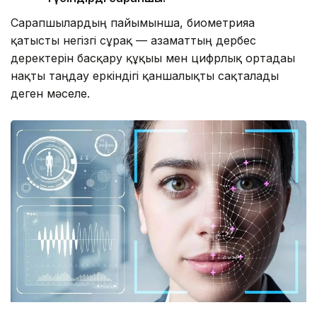
Сарапшылардың пайымынша, биометрияға
қатысты негізгі сұрақ — азаматтың дербес
деректерін басқару құқығы мен цифрлық ортадағы
нақты таңдау еркіндігі қаншалықты сақталады
деген мәселе.