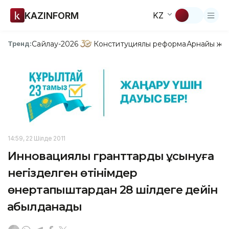
KAZINFORM
KZ
Сайлау-2026
Конституциялық реформа
Арнайы жо
Тренд:
14:59, 22 Шілде 2011
Инновациялық гранттарды ұсынуға
негізделген өтінімдер
өнертапқыштардан 28 шілдеге дейін
қабылданады