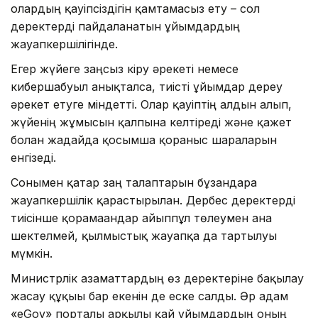
олардың қауіпсіздігін қамтамасыз ету – сол
деректерді пайдаланатын ұйымдардың
жауапкершілігінде.
Егер жүйеге заңсыз кіру әрекеті немесе
кибершабуыл анықталса, тиісті ұйымдар дереу
әрекет етуге міндетті. Олар қауіптің алдын алып,
жүйенің жұмысын қалпына келтіреді және қажет
болған жағдайда қосымша қорғаныс шараларын
енгізеді.
Сонымен қатар заң талаптарын бұзғандарға
жауапкершілік қарастырылған. Дербес деректерді
тиісінше қорғамағандар айыппұл төлеумен ғана
шектелмей, қылмыстық жауапқа да тартылуы
мүмкін.
Министрлік азаматтардың өз деректеріне бақылау
жасау құқығы бар екенін де еске салды. Әр адам
«eGov» порталы арқылы қай ұйымдардың оның