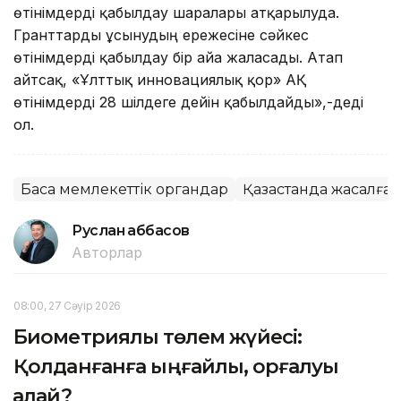
өтінімдерді қабылдау шаралары атқарылуда.
Гранттарды ұсынудың ережесіне сәйкес
өтінімдерді қабылдау бір айға жалғасады. Атап
айтсақ, «Ұлттық инновациялық қор» АҚ
өтінімдерді 28 шілдеге дейін қабылдайды»,-деді
ол.
Басқа мемлекеттік органдар
Қазақстанда жасалған
Руслан Ғаббасов
Авторлар
08:00, 27 Сәуір 2026
Биометриялық төлем жүйесі:
Қолданғанға ыңғайлы, қорғалуы
қалай?