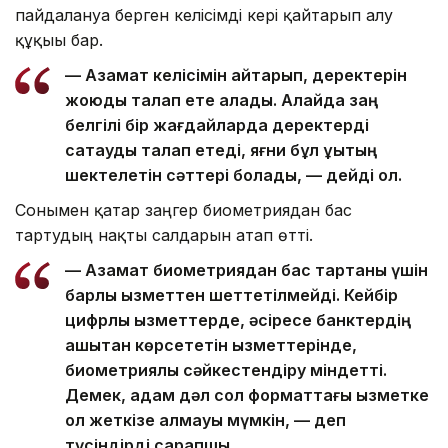
пайдалануға берген келісімді кері қайтарып алу
құқығы бар.
— Азамат келісімін қайтарып, деректерін
жоюды талап ете алады. Алайда заң
белгілі бір жағдайларда деректерді
сақтауды талап етеді, яғни бұл құқықтың
шектелетін сәттері болады, — дейді ол.
Сонымен қатар заңгер биометриядан бас
тартудың нақты салдарын атап өтті.
— Азамат биометриядан бас тартқаны үшін
барлық қызметтен шеттетілмейді. Кейбір
цифрлық қызметтерде, әсіресе банктердің
қашықтан көрсететін қызметтерінде,
биометриялық сәйкестендіру міндетті.
Демек, адам дәл сол форматтағы қызметке
қол жеткізе алмауы мүмкін, — деп
түсіндірді сарапшы.