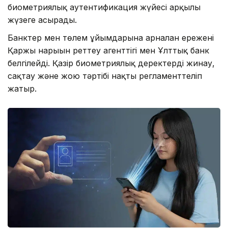
биометриялық аутентификация жүйесі арқылы
жүзеге асырады.
Банктер мен төлем ұйымдарына арналған ережені
Қаржы нарығын реттеу агенттігі мен Ұлттық банк
белгілейді. Қазір биометриялық деректерді жинау,
сақтау және жою тәртібі нақты регламенттеліп
жатыр.