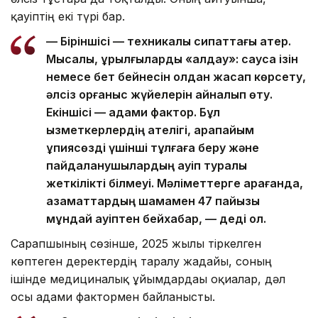
қауіптің екі түрі бар.
— Біріншісі — техникалық сипаттағы қатер.
Мысалы, құрылғыларды «алдау»: саусақ ізін
немесе бет бейнесін қолдан жасап көрсету,
әлсіз қорғаныс жүйелерін айналып өту.
Екіншісі — адами фактор. Бұл
қызметкерлердің қателігі, қарапайым
құпиясөзді үшінші тұлғаға беру және
пайдаланушылардың қауіп туралы
жеткілікті білмеуі. Мәліметтерге қарағанда,
азаматтардың шамамен 47 пайызы
мұндай қауіптен бейхабар, — деді ол.
Сарапшының сөзінше, 2025 жылы тіркелген
көптеген деректердің таралу жағдайы, соның
ішінде медициналық ұйымдардағы оқиғалар, дәл
осы адами фактормен байланысты.