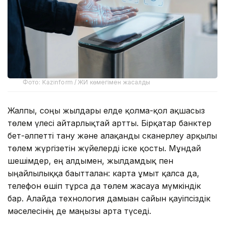
Фото: Kazinform / ЖИ көмегімен жасалды
Жалпы, соңғы жылдары елде қолма-қол ақшасыз
төлем үлесі айтарлықтай артты. Бірқатар банктер
бет-әлпетті тану және алақанды сканерлеу арқылы
төлем жүргізетін жүйелерді іске қосты. Мұндай
шешімдер, ең алдымен, жылдамдық пен
ыңғайлылыққа бағытталған: карта ұмыт қалса да,
телефон өшіп тұрса да төлем жасауға мүмкіндік
бар. Алайда технология дамыған сайын қауіпсіздік
мәселесінің де маңызы арта түседі.