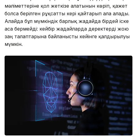
мәліметтеріне қол жеткізе алатынын көріп, қажет
болса берілген рұқсатты кері қайтарып ала алады.
Алайда бұл мүмкіндік барлық жағдайда бірдей іске
аса бермейді: кейбір жағдайларда деректерді жою
заң талаптарына байланысты кейінге қалдырылуы
мүмкін.