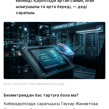
көбейді. Қауіпсіздік артқан сайын, оған
қызығушылық та арта береді, — деді
сарапшы.
Фото: Kazinform / ЖИ көмегімен жасалды
Биометриядан бас тартуға бола ма?
Киберқауіпсіздік сарапшысы Гаухар Жахметова