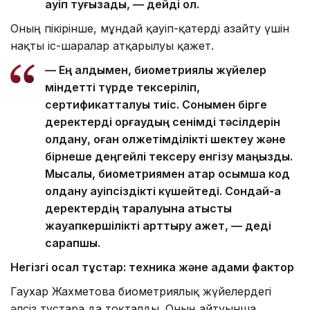
қауіп туғызады, — дейді ол.
Оның пікірінше, мұндай қауіп-қатерді азайту үшін
нақты іс-шаралар атқарылуы қажет.
— Ең алдымен, биометриялық жүйелер
міндетті түрде тексеріліп,
сертификатталуы тиіс. Сонымен бірге
деректерді қорғаудың сенімді тәсілдерін
қолдану, оған қолжетімділікті шектеу және
бірнеше деңгейлі тексеру енгізу маңызды.
Мысалы, биометриямен қатар қосымша код
қолдану қауіпсіздікті күшейтеді. Сондай-ақ
деректердің таралуына қатысты
жауапкершілікті арттыру қажет, — деді
сарапшы.
Негізгі осал тұстар: техника және адами фактор
Гаухар Жахметова биометриялық жүйелердегі
әлсіз тұстарға да тоқталды. Оның айтуынша,