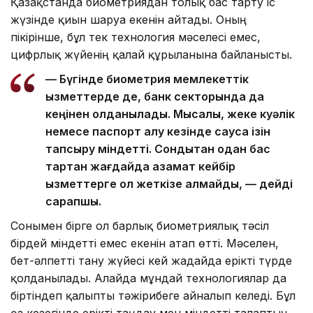
Қазақстанда биометриядан толық бас тарту іс
жүзінде қиын шаруа екенін айтады. Оның
пікірінше, бұл тек технология мәселесі емес,
цифрлық жүйенің қалай құрылғанына байланысты.
— Бүгінде биометрия мемлекеттік
қызметтерде де, банк секторында да
кеңінен қолданылады. Мысалы, жеке куәлік
немесе паспорт алу кезінде саусақ ізін
тапсыру міндетті. Сондықтан одан бас
тартқан жағдайда азамат кейбір
қызметтерге қол жеткізе алмайды, — дейді
сарапшы.
Сонымен бірге ол барлық биометриялық тәсіл
бірдей міндетті емес екенін атап өтті. Мәселен,
бет-әлпетті тану жүйесі кей жағдайда ерікті түрде
қолданылады. Алайда мұндай технологиялар да
біртіндеп қалыпты тәжірибеге айналып келеді. Бұл
өз кезегінде ерікті таңдау мен міндетті талаптың