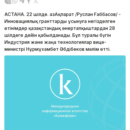
АСТАНА. 22 шілде. ҚазАқпарат /Руслан Ғаббасов/ -
Инновациялық гранттарды ұсынуға негізделген
өтінімдер қазақстандық өнертапқыштардан 28
шілдеге дейін қабылданады. Бұл туралы бүгін
Индустрия және жаңа технологиялар вице-
министрі Нұрмұхамбет Әбдібеков мәлім етті.