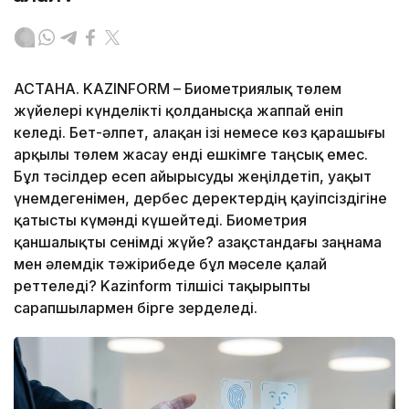
АСТАНА. KAZINFORM – Биометриялық төлем
жүйелері күнделікті қолданысқа жаппай еніп
келеді. Бет-әлпет, алақан ізі немесе көз қарашығы
арқылы төлем жасау енді ешкімге таңсық емес.
Бұл тәсілдер есеп айырысуды жеңілдетіп, уақыт
үнемдегенімен, дербес деректердің қауіпсіздігіне
қатысты күмәнді күшейтеді. Биометрия
қаншалықты сенімді жүйе? Қазақстандағы заңнама
мен әлемдік тәжірибеде бұл мәселе қалай
реттеледі? Kazinform тілшісі тақырыпты
сарапшылармен бірге зерделеді.