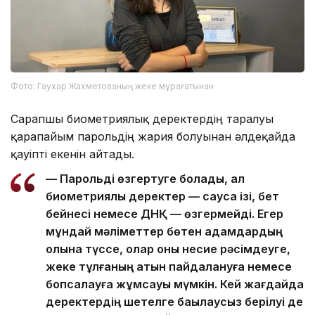
Фото: Гаухар Жахметованың жеке мұрағатынан
Сарапшы биометриялық деректердің таралуы
қарапайым парольдің жария болуынан әлдеқайда
қауіпті екенін айтады.
— Парольді өзгертуге болады, ал
биометриялық деректер — саусақ ізі, бет
бейнесі немесе ДНҚ — өзгермейді. Егер
мұндай мәліметтер бөтен адамдардың
қолына түссе, олар оны несие рәсімдеуге,
жеке тұлғаның атын пайдалануға немесе
бопсалауға жұмсауы мүмкін. Кей жағдайда
деректердің шетелге бақылаусыз берілуі де