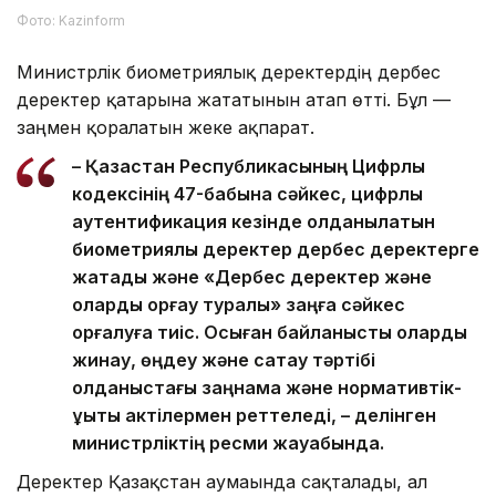
Фото: Kazinform
Министрлік биометриялық деректердің дербес
деректер қатарына жататынын атап өтті. Бұл —
заңмен қорғалатын жеке ақпарат.
– Қазақстан Республикасының Цифрлық
кодексінің 47-бабына сәйкес, цифрлық
аутентификация кезінде қолданылатын
биометриялық деректер дербес деректерге
жатады және «Дербес деректер және
оларды қорғау туралы» заңға сәйкес
қорғалуға тиіс. Осыған байланысты оларды
жинау, өңдеу және сақтау тәртібі
қолданыстағы заңнама және нормативтік-
құқықтық актілермен реттеледі, – делінген
министрліктің ресми жауабында.
Деректер Қазақстан аумағында сақталады, ал