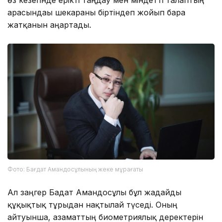
арасындағы шекараны біртіндеп жойып бара
жатқанын аңғартады.
Фото: Бағдат Амандосұлының жеке мұрағаты
Ал заңгер Бағдат Амандосұлы бұл жағдайды
құқықтық тұрғыдан нақтылай түседі. Оның
айтуынша, азаматтың биометриялық деректерін