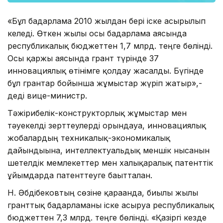
«Бұл бағдарлама 2010 жылдан бері іске асырылып
келеді. Өткен жылы осы бағдарлама аясында
республикалық бюджеттен 1,7 млрд. теңге бөлінді.
Осы қаржы аясында грант түрінде 37
инновациялық өтінімге қолдау жасалды. Бүгінде
бұл грантар бойынша жұмыстар жүріп жатыр»,-
деді вице-министр.
Тәжірибелік-конструкторлық жұмыстар мен
тәуекелді зерттеулерді орындауға, инновациялық
жобалардың техникалық-экономикалық
дайындығына, интеллектуальдық меншік нысанын
шетелдік мемлекеттер
мен халықаралық патенттік
ұйымдарда патенттеуге бағытталған.
Н. Әбдібековтың сөзіне қарағанда, биылғы жылы
гранттық бағдарламаны іске асыруға республикалық
бюджеттен 7,3 млрд. теңге бөлінді. «Қазіргі кезде