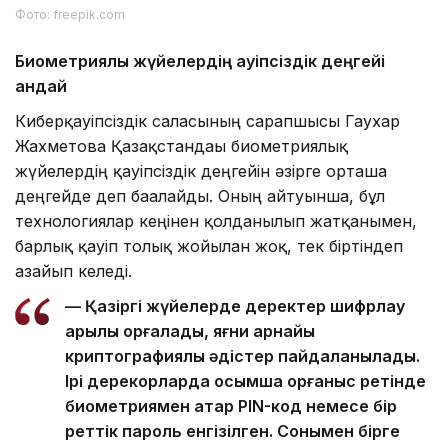
Фото: freepik.com
Биометриялық жүйелердің қауіпсіздік деңгейі
қандай
Киберқауіпсіздік саласының сарапшысы Гаухар
Жахметова Қазақстандағы биометриялық
жүйелердің қауіпсіздік деңгейін әзірге орташа
деңгейде деп бағалайды. Оның айтуынша, бұл
технологиялар кеңінен қолданылып жатқанымен,
барлық қауіп толық жойылған жоқ, тек біртіндеп
азайып келеді.
— Қазіргі жүйелерде деректер шифрлау
арқылы қорғалады, яғни арнайы
криптографиялық әдістер пайдаланылады.
Ірі дерекқорларда қосымша қорғаныс ретінде
биометриямен қатар PIN-код немесе бір
реттік пароль енгізілген. Сонымен бірге