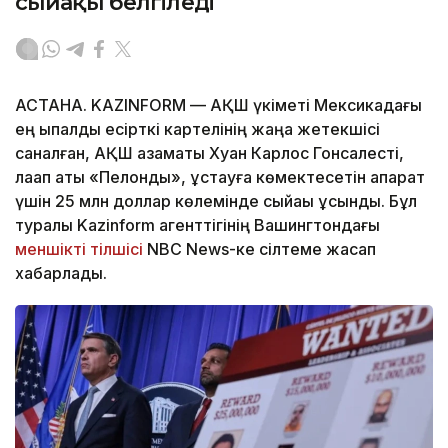
сыйақы белгіледі
АСТАНА. KAZINFORM — АҚШ үкіметі Мексикадағы
ең ықпалды есірткі картелінің жаңа жетекшісі
саналған, АҚШ азаматы Хуан Карлос Гонсалесті,
лақап аты «Пелонды», ұстауға көмектесетін ақпарат
үшін 25 млн доллар көлемінде сыйақы ұсынды. Бұл
туралы Kazinform агенттігінің Вашингтондағы
меншікті тілшісі
NBC News-ке сілтеме жасап
хабарлады.