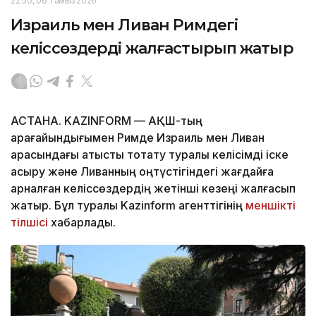
22:50, 06 Тамыз 2026
Израиль мен Ливан Римдегі
келіссөздерді жалғастырып жатыр
АСТАНА. KAZINFORM — АҚШ-тың
арағайындығымен Римде Израиль мен Ливан
арасындағы атысты тоқтату туралы келісімді іске
асыру және Ливанның оңтүстігіндегі жағдайға
арналған келіссөздердің жетінші кезеңі жалғасып
жатыр. Бұл туралы Kazinform агенттігінің
меншікті
тілшісі
хабарлады.