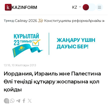
KAZINFORM
KZ
Сайлау-2026
Конституциялық реформа
Арнайы жо
Тренд:
13:16, 10 Желтоқсан 2013
Иордания, Израиль және Палестина
Өлі теңізді құтқару жоспарына қол
қойды