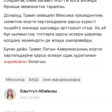
сондай-ақ оның қызметі АҚШ-ты қоса алғанда
бірнеше мемлекетке таралған.
Дональд Трамп әкімшілігі Мексика президентінің
үкіметіне есірткі картельдеріне қарсы күресті
күшейту жөнінде қысымды арттырып отыр. Ақ үй
бұл қылмыстық топтарға қарсы әскери шаралар
қолдану мүмкіндігін де жоққа шығармайды.
Бұған дейін Трамп Латын Америкасының есірткі
картельдеріне қарсы әскери одақ құратынын
жариялаған
болатын.
Мексика
АҚШ
Әлем жаңалықтары
Бақытгүл Абайқызы
Авторлар