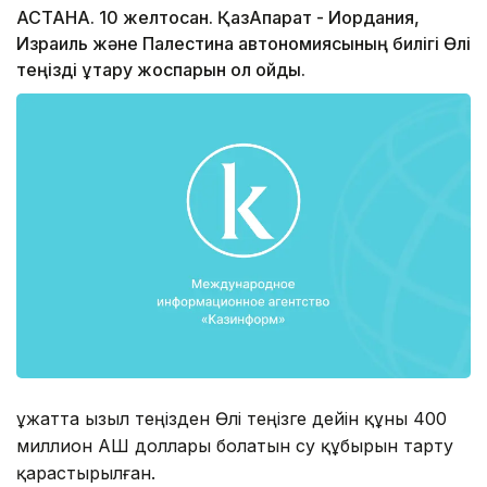
АСТАНА. 10 желтоқсан. ҚазАқпарат - Иордания,
Израиль және Палестина автономиясының билігі Өлі
теңізді құтқару жоспарын қол қойды.
Құжатта Қызыл теңізден Өлі теңізге дейін құны 400
миллион АҚШ доллары болатын су құбырын тарту
қарастырылған.