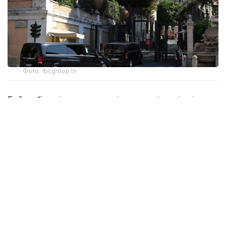
Фото: lbcgroup.tv
Бейсенбі күні тараптар келіссөздердің үшінші
күніне кірісті. Онда атысты тоқтату туралы
келісімді орындау тетіктері, Израиль әскерін Ливан
аумағынан толық шығару және шекара маңына
Ливан армиясының бөлімдерін кезең-кезеңімен
орналастыру мәселелері талқыланып жатыр.
🚨🇱🇧🇺🇸🇮🇱 After negotiations ended early
yesterday because of the escalation in
southern Lebanon, the third day of the
seventh round of Lebanon-Israel talks has