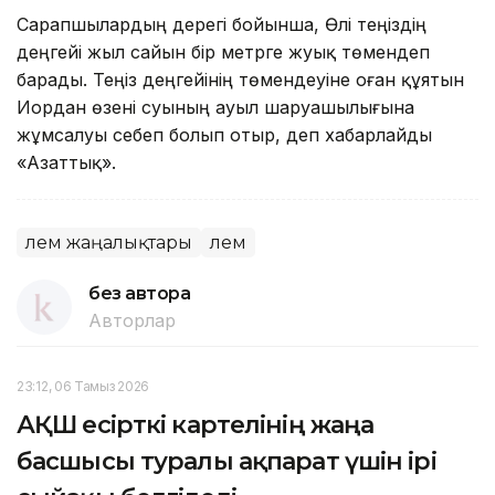
Сарапшылардың дерегі бойынша, Өлі теңіздің
деңгейі жыл сайын бір метрге жуық төмендеп
барады. Теңіз деңгейінің төмендеуіне оған құятын
Иордан өзені суының ауыл шаруашылығына
жұмсалуы себеп болып отыр, деп хабарлайды
«Азаттық».
Әлем жаңалықтары
Әлем
без автора
Авторлар
23:12, 06 Тамыз 2026
АҚШ есірткі картелінің жаңа
басшысы туралы ақпарат үшін ірі