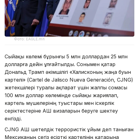
Фото: EAGLE.mn
Сыйақы көлемі бұрынғы 5 млн доллардан 25 млн
долларға дейін ұлғайтылды. Сонымен қатар
Дональд Трамп әкімшілігі «Халисконың жаңа буын
картелі» (Cartel de Jalisco Nueva Generación, CJNG)
жетекшілері туралы ақпарат үшін жалпы сомасы
100 млн доллар көлемінде сыйақы жариялап,
картель мүшелерінің туыстары мен іскерлік
серіктестеріне АҚШ визаларын беруге шектеу
енгізді.
CJNG АҚШ шетелдік террористік ұйым деп таныған
Мексиканың сегіз есірткі картелінің қатарына