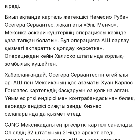
кіреді.
Биыл ақпанда картель жетекшісі Немесио Рубен
Осегера Сервантес, лақап аты «Эль Менчо»,
Мексика әскери күштерінің операциясы кезінде
қаза тапқан болатын. Бұл операцияға АҚШ барлау
қызметі ақпараттық қолдау көрсеткен.
Операциядан кейін Халиско штатында зорлық-
зомбылық күшейген.
Хабарланғандай, Осегера Сервантестің өгей ұлы
әрі АҚШ пен Мексиканың қос азаматы Хуан Карлос
Гонсалес картельдің басқаруын өз қолына алған.
Ұйым есірткі өндірісі мен контрабандасынан бөлек,
авокадо өндірісі сияқты заңды бизнес
салаларында да қызмет етеді.
CJNG Мексикадағы ең ірі есірткі картелі саналады.
Ол елдің 32 штатының 21-інде әрекет етеді,