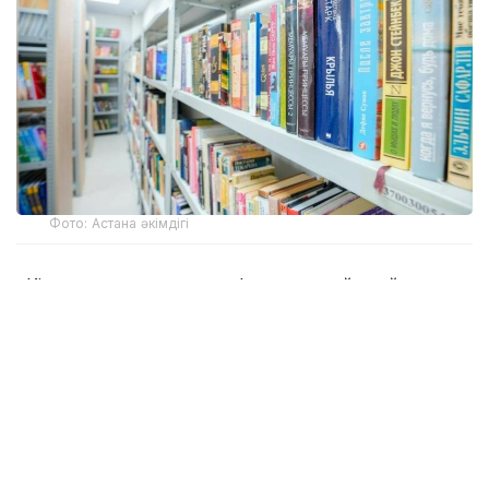
Фото: Астана әкімдігі
«Кітап оқитын ұлт» марафоны қыркүйек айында
басталады. Бұған дейін Астана әкімдігі мен «Кітап
оқитын ұлт – Читающая нация» қоғамдық қоры
тиісті меморандумға қол қойған.
Жоба оқу мәдениетін дамытуға бағытталған.
Марафон шарты бойынша қатысушылар алты ай
ішінде 15 кітап оқуы керек. Одан кейін олар оқыған