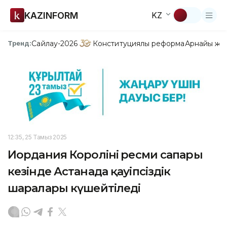
KAZINFORM
KZ
Сайлау-2026
Конституциялық реформа
Арнайы жо
Тренд:
12:35, 25 Тамыз 2025
Иордания Королінің ресми сапары
кезінде Астанада қауіпсіздік
шаралары күшейтіледі