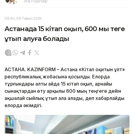
Авторлар
09:40, 09 Тамыз 2026
Астанада 15 кітап оқып, 600 мың теңге
ұтып алуға болады
АСТАНА. KAZINFORM – Астана «Кітап оқитын ұлт»
республикалық жобасына қосылды. Елорда
тұрғындары алты айда 15 кітап оқып, арнайы
сынақтардан өту арқылы 600 мың теңгеге дейін
ақшалай сыйлық ұтып ала алады, деп хабарлайды
елорда әкімдігі.