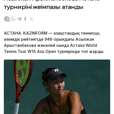
турнирінің жеңімпазы атанды
АСТАНА. KAZINFORM — Қазақстандық теннисші,
әлемдік рейтингіде 946-орындағы Асылжан
Арыстанбекова жекелей сында Астана World
Tennis Tour W15 Asu Open турнирінде топ жарды.