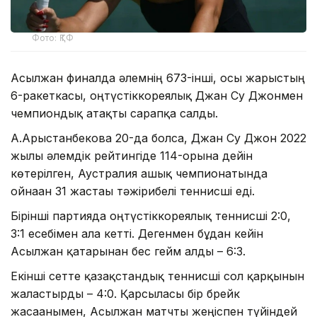
Фото: ҚТФ
Асылжан финалда әлемнің 673-інші, осы жарыстың
6-ракеткасы, оңтүстіккореялық Джан Су Джонмен
чемпиондық атақты сарапқа салды.
А.Арыстанбекова 20-да болса, Джан Су Джон 2022
жылы әлемдік рейтингіде 114-орынға дейін
көтерілген, Аустралия ашық чемпионатында
ойнаған 31 жастағы тәжірибелі теннисші еді.
Бірінші партияда оңтүстіккореялық теннисші 2:0,
3:1 есебімен алға кетті. Дегенмен бұдан кейін
Асылжан қатарынан бес гейм алды – 6:3.
Екінші сетте қазақстандық теннисші сол қарқынын
жалғастырды – 4:0. Қарсыласы бір брейк
жасағанымен, Асылжан матчты жеңіспен түйіндей