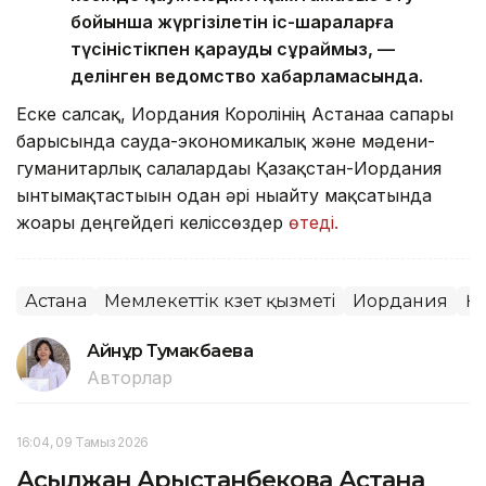
бойынша жүргізілетін іс-шараларға
түсіністікпен қарауды сұраймыз, —
делінген ведомство хабарламасында.
Еске салсақ, Иордания Королінің Астанаға сапары
барысында сауда-экономикалық және мәдени-
гуманитарлық салалардағы Қазақстан-Иордания
ынтымақтастығын одан әрі нығайту мақсатында
жоғары деңгейдегі келіссөздер
өтеді.
Астана
Мемлекеттік күзет қызметі
Иордания
Қа
Айнұр Тумакбаева
Авторлар
16:04, 09 Тамыз 2026
Асылжан Арыстанбекова Астана