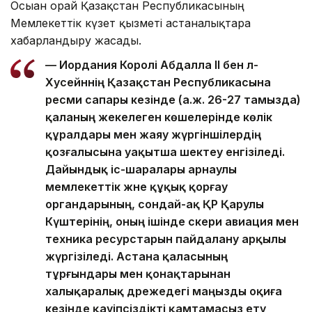
Осыған орай Қазақстан Республикасының
Мемлекеттік күзет қызметі астаналықтарға
хабарландыру жасады.
— Иордания Королі Абдалла II бен әл-
Хусейннің Қазақстан Республикасына
ресми сапары кезінде (а.ж. 26-27 тамызда)
қаланың жекелеген көшелерінде көлік
құралдары мен жаяу жүргіншілердің
қозғалысына уақытша шектеу енгізіледі.
Дайындық іс-шаралары арнаулы
мемлекеттік және құқық қорғау
органдарының, сондай-ақ ҚР Қарулы
Күштерінің, оның ішінде әскери авиация мен
техника ресурстарын пайдалану арқылы
жүргізіледі. Астана қаласының
тұрғындары мен қонақтарынан
халықаралық дәрежедегі маңызды оқиға
кезінде қауіпсіздікті қамтамасыз ету