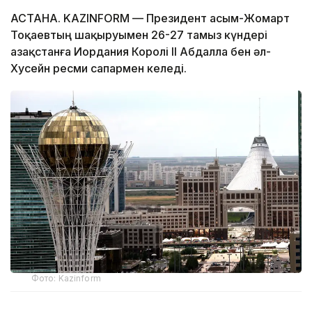
АСТАНА. KAZINFORM — Президент Қасым-Жомарт
Тоқаевтың шақыруымен 26-27 тамыз күндері
Қазақстанға Иордания Королі II Абдалла бен әл-
Хусейн ресми сапармен келеді.
Фото: Kazinform