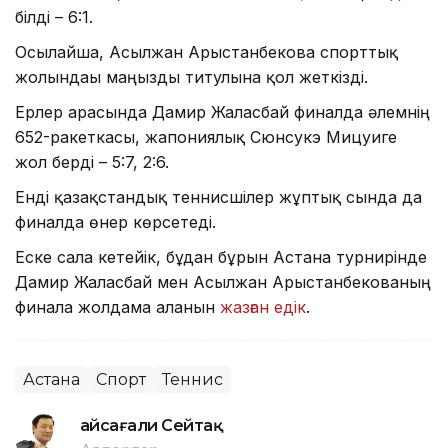
білді – 6:1.
Осылайша, Асылжан Арыстанбекова спорттық
жолындағы маңызды титулына қол жеткізді.
Ерлер арасында Дамир Жалғасбай финалда әлемнің
652-ракеткасы, жапониялық Сюнсукэ Мицуиге
жол берді – 5:7, 2:6.
Енді қазақстандық теннисшілер жұптық сында да
финалда өнер көрсетеді.
Еске сала кетейік, бұдан бұрын Астана турнирінде
Дамир Жалғасбай мен Асылжан Арыстанбекованың
финалға жолдама алғанын
жазған едік
.
Астана
Спорт
Теннис
Ғайсағали Сейтақ