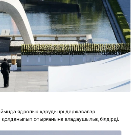
айында ядролық қарудың ірі державалар
 қолданылып отырғанына алаңдаушылық білдірді.