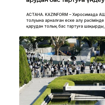
АСТАНА. KAZINFORM – Хиросимада АҚ
толуына арналған еске алу рәсімінд
қарудан толық бас тартуға шақырды