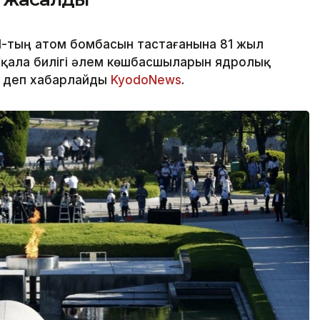
Ш-тың атом бомбасын тастағанына 81 жыл
е қала билігі әлем көшбасшыларын ядролық
, деп хабарлайды
KyodoNews
.