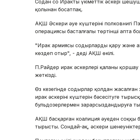
Содан соң Ирактың үкіметтік əскері шеш
қолынан босатпақ.
АҚШ Əскери əуе күштерінің полковнигі П
операциясы басталғалы төртінші апта бо
"Ирак армиясы содырларды қару жəне а
көздеп отыр", - деді АҚШ өкілі.
П.Райдер ирак əскерлері қаланы қоршау к
жеткізді.
Өз кезегінде содырлар қолдан жасалған
ирак əскерінің күштерін бəсеңсітуге тыр
бульдозерлермен зарарсыздандыруға ты
АҚШ басқарған коалиция əуеден соққы б
тырысты. Сондай-ақ, əскери шенеуніктерг