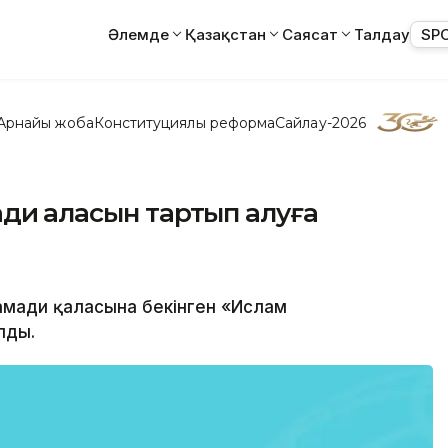
Әлемде
Қазақстан
Саясат
Талдау
SP
Арнайы жоба
Конституциялық реформа
Сайлау-2026
ди қаласын тартып алуға
Рамади қаласына бекінген «Ислам
лды.