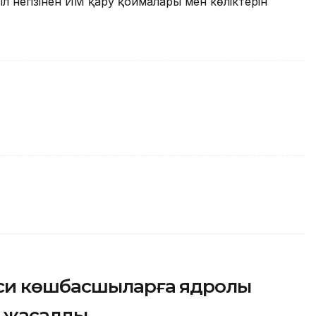
л негізінен ИМ қару қоймалары мен көліктерін
си көшбасшыларға ядролық
у жасалды