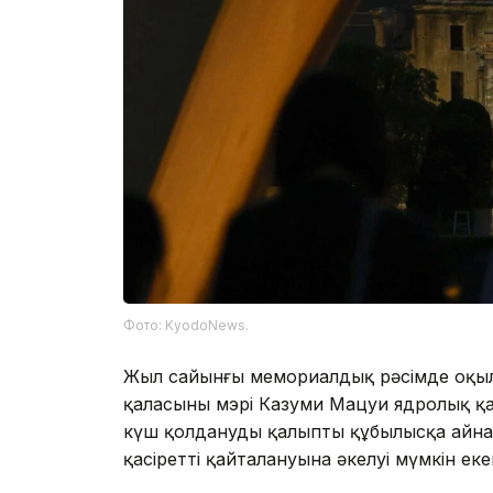
Фото: KyodoNews.
Жыл сайынғы мемориалдық рәсімде оқыл
қаласының мэрі Казуми Мацуи ядролық қа
күш қолдануды қалыпты құбылысқа айн
қасіреттің қайталануына әкелуі мүмкін еке