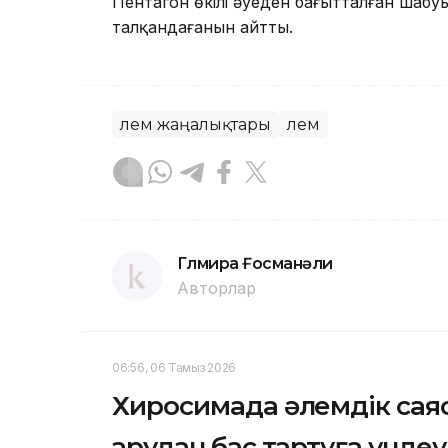
Пентагон өкілі əуеден бағытталған шабуы
талқандағанын айтты.
Әлем жаңалықтары
Әлем
Гүлмира Ғосманәли
Авторлар
06:56, 06 Тамыз 2026
Хиросимада әлемдік сая
қарудан бас тартуға үнде