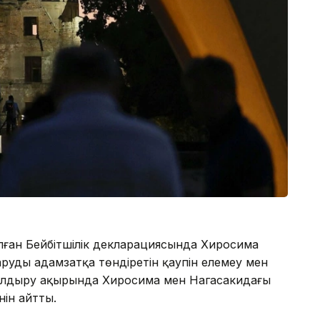
ған Бейбітшілік декларациясында Хиросима
рудың адамзатқа төндіретін қаупін елемеу мен
алдыру ақырында Хиросима мен Нагасакидағы
нін айтты.