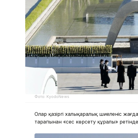
Фото: KyodoNews
Олар қазіргі халықаралық шиеленіс жағд
тарапынан «сес көрсету құралы» ретінде