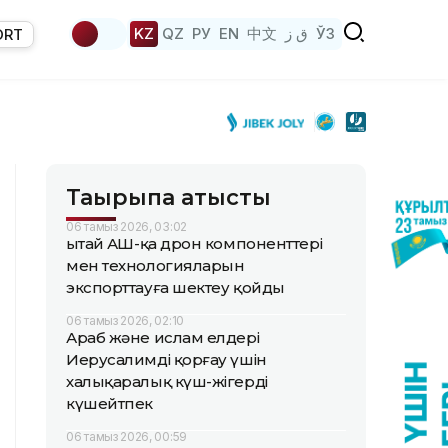
KZ
QZ
РУ
EN
中文
ق ز
ЎЗ
ORT
Тақырыпқа қатысты
06 тамыз 2026, 03:02
Қытай АҚШ-қа дрон компоненттері
мен технологияларын
экспорттауға шектеу қойды
06 тамыз 2026, 02:10
Араб және ислам елдері
Иерусалимді қорғау үшін
халықаралық күш-жігерді
күшейтпек
06 тамыз 2026, 00:59