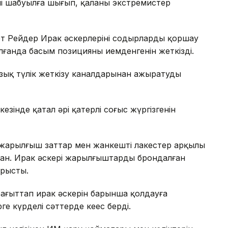
уші шабуылға шығып, қаланы экстремистер
эт Рейдер Ирак əскерлерінің содырларды қоршау
лғанда басым позицияны иемденгенін жеткізді.
зық түлік жеткізу каналдарынан ажыратуды
езінде қатал əрі қатерлі соғыс жүргізгенін
 жарылғыш заттар мен жанкешті лаңкестер арқылы
ысқан. Ирак əскері жарылғыштарды брондалған
рысты.
ағыттап ирак əскерін барынша қолдауға
е күрделі сəттерде кеңес берді.