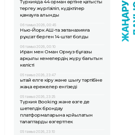
Түркияда 44 орман өртіне қатысты
тергеу жүргізіліп, күдіктілер
қамауға алынды
06 тамыз 2026, 00:45
Нью-Йорк АҚШ-та эвтаназияға
рұқсат берген 14-штат болды
06 тамыз 2026, 00:10
Иран мен Оман Ормуз бұғазы
арқылы кемелердің жүру бағытын
келісті
05 тамыз 2026, 23:47
Қытай елге кіру және шығу тәртібіне
жаңа ережелер енгізеді
05 тамыз 2026, 23:25
Түркия Booking және өзге де
шетелдік брондау
платформаларына қойылатын
талаптарды өзгертпек
05 тамыз 2026, 23:10