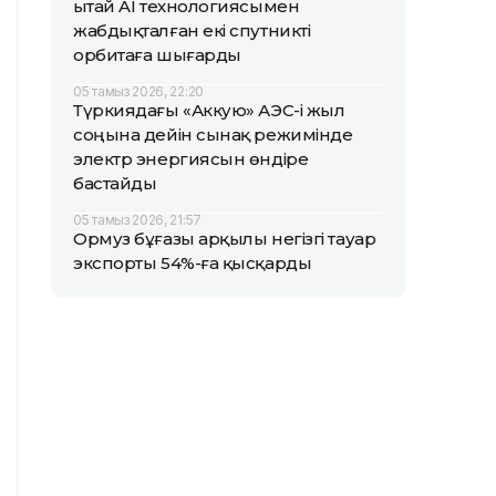
Қытай AI технологиясымен
жабдықталған екі спутникті
орбитаға шығарды
05 тамыз 2026, 22:20
Түркиядағы «Аккую» АЭС-і жыл
соңына дейін сынақ режимінде
электр энергиясын өндіре
бастайды
05 тамыз 2026, 21:57
Ормуз бұғазы арқылы негізгі тауар
экспорты 54%-ға қысқарды