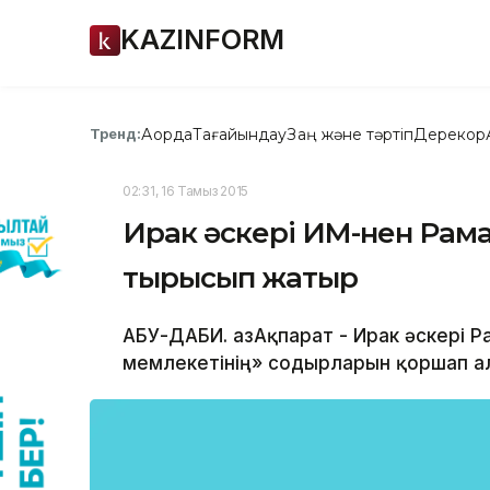
KAZINFORM
Ақорда
Тағайындау
Заң және тәртіп
Дерекқор
Тренд:
02:31, 16 Тамыз 2015
Ирак əскері ИМ-нен Рама
тырысып жатыр
АБУ-ДАБИ. ҚазАқпарат - Ирак əскері 
мемлекетінің» содырларын қоршап а