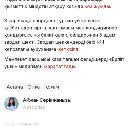
қызметтік міндетін атқару кезінде
көз жұмды.
8 қарашада елордада тұрғын үй кешенінің
қасбетіндегі кірпіш қаптамасы мен кондиционер
қондырғысының бөлігі құлап, салдарынан 5 адам
зардап шекті. Зардап шеккендердің бәрі № 1
көпсалалы ауруханаға
жеткізілді.
Мемлекет басшысы қаза тапқан фельдшерді «Ерлігі
үшін» медалімен
марапаттады.
Астана
Оқиға
Қоғам
Айжан Серікжанқызы
Авторлар
12:36, 07 Тамыз 2026