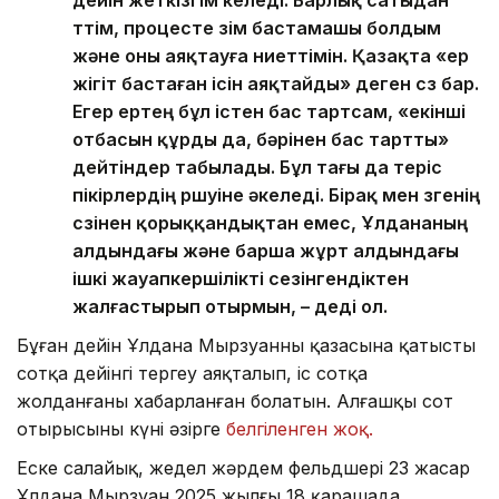
дейін жеткізгім келеді. Барлық сатыдан
өттім, процесте өзім бастамашы болдым
және оны аяқтауға ниеттімін. Қазақта «ер
жігіт бастаған ісін аяқтайды» деген сөз бар.
Егер ертең бұл істен бас тартсам, «екінші
отбасын құрды да, бәрінен бас тартты»
дейтіндер табылады. Бұл тағы да теріс
пікірлердің өршуіне әкеледі. Бірақ мен өзгенің
сөзінен қорыққандықтан емес, Ұлдананың
алдындағы және барша жұрт алдындағы
ішкі жауапкершілікті сезінгендіктен
жалғастырып отырмын, – деді ол.
Бұған дейін Ұлдана Мырзуанның қазасына қатысты
сотқа дейінгі тергеу аяқталып, іс сотқа
жолданғаны хабарланған болатын. Алғашқы сот
отырысының күні әзірге
белгіленген жоқ.
Еске салайық, жедел жәрдем фельдшері 23 жасар
Ұлдана Мырзуан 2025 жылғы 18 қарашада