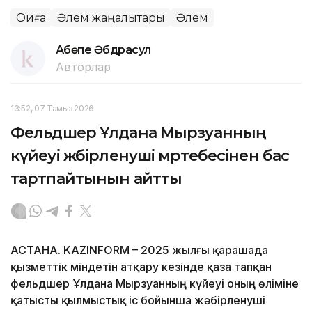
Оқиға
Әлем жаңалықтары
Әлем
Ақбөпе Әбдрасул
Авторлар
13:52, 07 Тамыз 2026
Фельдшер Ұлдана Мырзуанның
күйеуі жәбірленуші мәртебесінен бас
тартпайтынын айтты
АСТАНА. KAZINFORM – 2025 жылғы қарашада
қызметтік міндетін атқару кезінде қаза тапқан
фельдшер Ұлдана Мырзуанның күйеуі оның өліміне
қатысты қылмыстық іс бойынша жәбірленуші