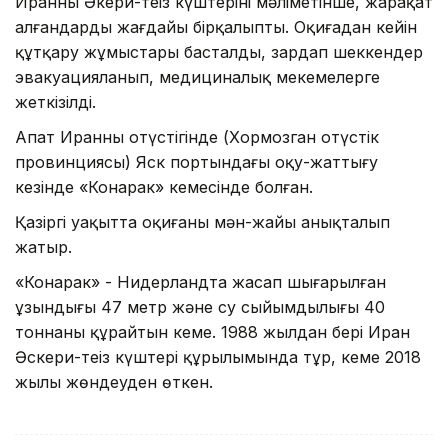
Иранның Әкери-теңіз күштерінің мәліметінше, жарақат
алғандардың жағдайы бірқалыпты. Оқиғадан кейін
құтқару жұмыстары басталды, зардап шеккендер
эвакуацияланып, медициналық мекемелерге
жеткізілді.
Апат Иранның оңтүстігінде (Хормозган оңтүстік
провинциясы) Яск портындағы оқу-жаттығу
кезінде «Конарак» кемесінде болған.
Қазіргі уақытта оқиғаның мән-жайы анықталып
жатыр.
«Конарак» - Нидерландта жасап шығарылған
ұзындығы 47 метр және су сыйымдылығы 40
тоннаны құрайтын кеме. 1988 жылдан бері Иран
Әскери-теңіз күштері құрылымында тұр, кеме 2018
жылы жөндеуден өткен.