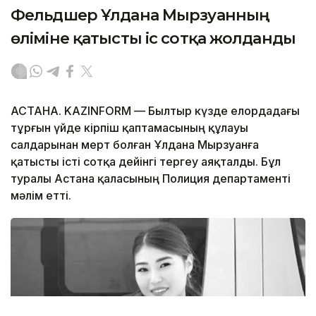
Фельдшер Ұлдана Мырзуанның
өліміне қатысты іс сотқа жолданды
АСТАНА. KAZINFORM — Былтыр күзде елордадағы
тұрғын үйде кірпіш қаптамасының құлауы
салдарынан мерт болған Ұлдана Мырзуанға
қатысты істі сотқа дейінгі тергеу аяқталды. Бұл
туралы Астана қаласының Полиция департаменті
мәлім етті.