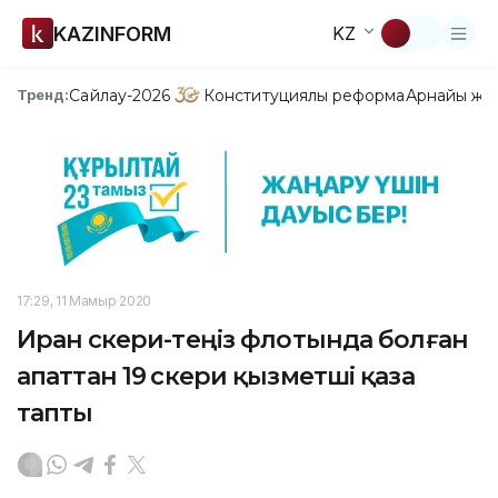
KAZINFORM
KZ
Сайлау-2026
Конституциялық реформа
Арнайы жо
Тренд:
17:29, 11 Мамыр 2020
Иран әскери-теңіз флотында болған
апаттан 19 әскери қызметші қаза
тапты