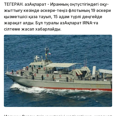
ТЕГЕРАН. ҚазАқпарат - Иранның оңтүстігіндегі оқу-
жыттығу кезінде әскери-теңіз флотының 19 әскери
қызметшісі қаза тауып, 15 адам түрлі деңгейде
жарақат алды. Бұл туралы ҚазАқпарат IRNA-ға
сілтеме жасап хабарлайды.