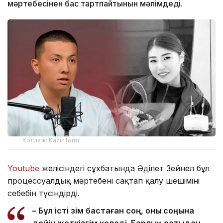
мәртебесінен бас тартпайтынын мәлімдеді.
Коллаж: Kazinform
Youtube
желісіндегі сұхбатында Әділет Зейнел бұл
процессуалдық мәртебені сақтап қалу шешімінің
себебін түсіндірді.
– Бұл істі өзім бастаған соң, оны соңына