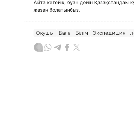
Айта кетейік, бұған дейін Қазақстандағы
жазған болатынбыз.
Оқушы
Бала
Білім
Экспедиция
Ә
Динара Маханова
Авторлар
03:20, 07 Тамыз 2026
Үндістандағы су тасқынын
таяды