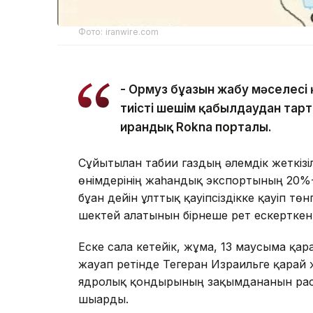
Фото: iranwire.com
- Ормуз бұғазын жабу мәселес
тиісті шешім қабылдаудан тарт
ирандық Rokna порталы.
Сұйытылған табиғи газдың әлемдік жеткіз
өнімдерінің жаһандық экспортының 20%-н
бұған дейін ұлттық қауіпсіздікке қауіп т
шектей алатынын бірнеше рет ескерткен
Еске сала кетейік, жұма, 13 маусымға қар
жауап ретінде Тегеран Израильге қарай
ядролық қондырғының зақымданғанын рас
шығарды.