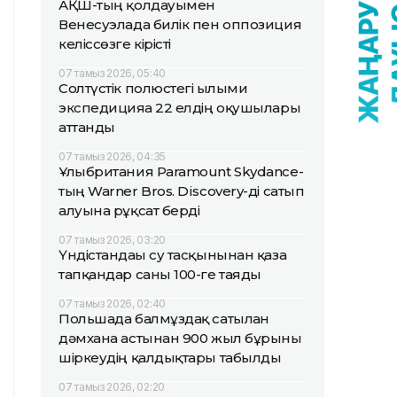
АҚШ-тың қолдауымен
Венесуэлада билік пен оппозиция
келіссөзге кірісті
07 тамыз 2026, 05:40
Солтүстік полюстегі ғылыми
экспедицияға 22 елдің оқушылары
аттанды
07 тамыз 2026, 04:35
Ұлыбритания Paramount Skydance-
тың Warner Bros. Discovery-ді сатып
алуына рұқсат берді
07 тамыз 2026, 03:20
Үндістандағы су тасқынынан қаза
тапқандар саны 100-ге таяды
07 тамыз 2026, 02:40
Польшада балмұздақ сатылған
дәмхана астынан 900 жыл бұрынғы
шіркеудің қалдықтары табылды
07 тамыз 2026, 02:20