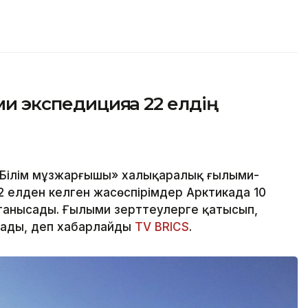
ми экспедицияға 22 елдің
«Білім мұзжарғышы» халықаралық ғылыми-
2 елден келген жасөспірімдер Арктикада 10
танысады. Ғылыми зерттеулерге қатысып,
рады, деп хабарлайды
TV BRICS
.