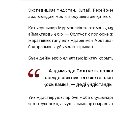
Экспедицияға Үндістан, Қытай, Ресей жә
аралығындағы мектеп оқушылары қатысы
Қатысушылар Мурманскіден атомдық мұ
аймақтардың бірі — Солтүстік полюске 
жаратылыстану ғылымдары мен Арктиканы
бағдарламасы ұйымдастырылған.
Бұған дейін әрбір ел ұлттық іріктеу қоры
— Алдымызда Солтүстік полюске
әлемде осы нүктеге жете алға
қосыламыз, — деді үндістанды
Ұйымдастырушылар бұл жоба оқушылардың
зерттеулерге қызығушылығын арттырады д