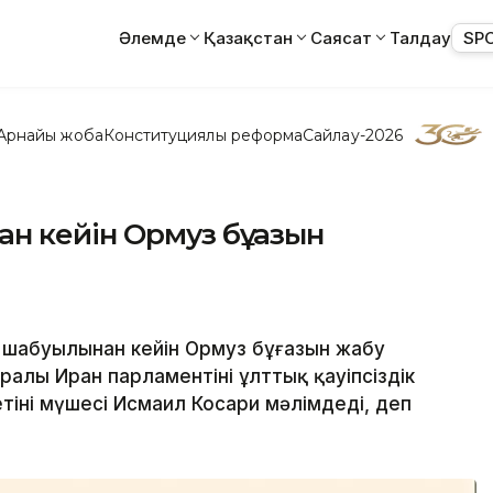
Әлемде
Қазақстан
Саясат
Талдау
SP
Арнайы жоба
Конституциялық реформа
Сайлау-2026
н кейін Ормуз бұғазын
ң шабуылынан кейін Ормуз бұғазын жабу
алы Иран парламентінің ұлттық қауіпсіздік
тінің мүшесі Исмаил Косари мәлімдеді, деп