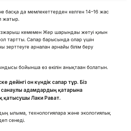
не басқа да мемлекеттерден келген 14–16 жас
п жатыр.
зжарғыш кемемен Жер шарындағы жетуі қиын
жол тартты. Сапар барысында олар үшін
 зерттеуге арналған арнайы білім беру
тындысы бойынша өз өкілін анықтаған болатын.
 дейінгі он күндік сапар тұр. Біз
н санаулы адамдардың қатарына
қ қатысушы Лаки Рават.
 ғылымға, технологияларға және экологиялық
еп сенеді.