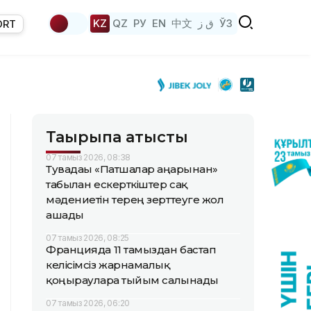
KZ
QZ
РУ
EN
中文
ق ز
ЎЗ
ORT
Тақырыпқа қатысты
07 тамыз 2026, 08:38
Тувадағы «Патшалар аңғарынан»
табылған ескерткіштер сақ
мәдениетін терең зерттеуге жол
ашады
07 тамыз 2026, 08:25
Францияда 11 тамыздан бастап
келісімсіз жарнамалық
қоңырауларға тыйым салынады
07 тамыз 2026, 06:20