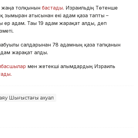
ң жаңа толқынын
бастады.
Израильдің Төтенше
ық зымыран атысынан екі адам қаза тапты –
ы ер адам. Тағы 19 адам жарақат алды, деп
меті.
 шабуылы салдарынан 78 адамның қаза тапқанын
адам жарақат алды.
лбасшылар
мен жетекші ғалымдардың Израиль
тады.
аяу Шығыстағы ахуал