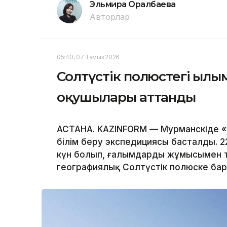
Эльмира Оралбаева
Авторлар
05:40, 07 Тамыз 2026
Солтүстік полюстегі ғылы
оқушылары аттанды
АСТАНА. KAZINFORM — Мурманскіде 
білім беру экспедициясы басталды. 2
күн болып, ғалымдардың жұмысымен 
географиялық Солтүстік полюске ба