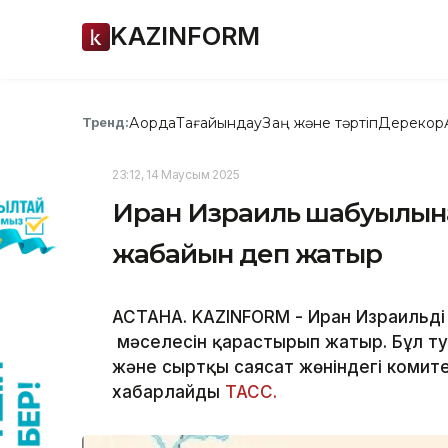
KAZINFORM
Ақорда
Тағайындау
Заң және тәртіп
Дерекқор
Тренд:
23:12, 14 Маусым 2025
Иран Израиль шабуылына
жабайын деп жатыр
АСТАНА. KAZINFORM - Иран Израильді
мәселесін қарастырып жатыр. Бұл тур
және сыртқы саясат жөніндегі комите
хабарлайды
ТАСС.