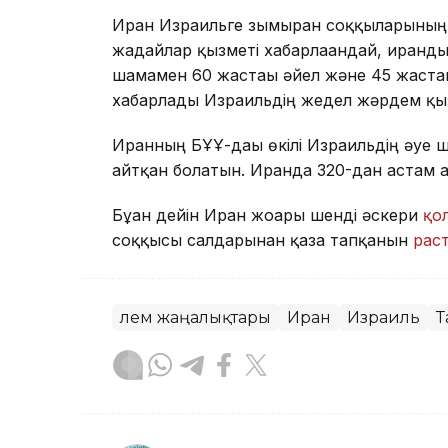
Иран Израильге зымыран соққыларыны
жағдайлар қызметі хабарлағандай, иранд
шамамен 60 жастағы әйел және 45 жастағ
хабарлады Израильдің жедел жәрдем қыз
Иранның БҰҰ-дағы өкілі Израильдің әуе
айтқан болатын. Иранда 320-дан астам 
Бұған дейін Иран жоғары шенді әскери
қо
соққысы салдарынан қаза тапқанын
рас
Әлем жаңалықтары
Иран
Израиль
Т