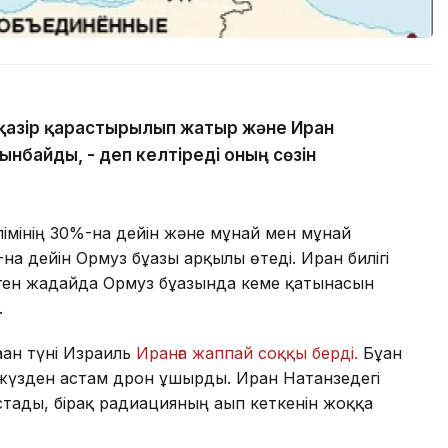
і қазір қарастырылып жатыр және Иран
ынбайды, - деп келтіреді оның сөзін
ілімінің 30%-на дейін және мұнай мен мұнай
а дейін Ормуз бұғазы арқылы өтеді. Иран билігі
өнген жағдайда Ормуз бұғазында кеме қатынасын
.
аған түні Израиль
Иранға жаппай соққы берді.
Бұған
 жүзден астам дрон ұшырды. Иран Натанзедегі
тады, бірақ радиацияның ағып кеткенін жоққа