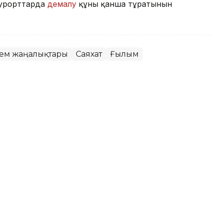
 курорттарда
демалу
құны қанша тұратынын
лем жаңалықтары
Саяхат
Ғылым
ан қаза тапқандар саны 100-ге