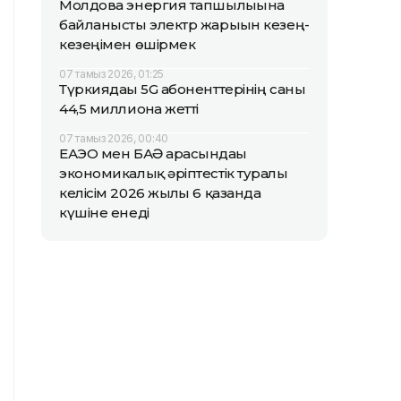
Молдова энергия тапшылығына
байланысты электр жарығын кезең-
кезеңімен өшірмек
07 тамыз 2026, 01:25
Түркиядағы 5G абоненттерінің саны
44,5 миллионға жетті
07 тамыз 2026, 00:40
ЕАЭО мен БАӘ арасындағы
экономикалық әріптестік туралы
келісім 2026 жылғы 6 қазанда
күшіне енеді