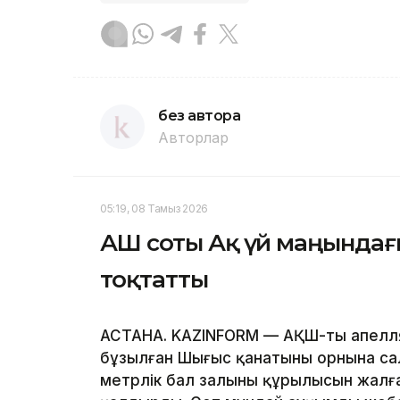
без автора
Авторлар
05:19, 08 Тамыз 2026
АҚШ соты Ақ үй маңында
тоқтатты
АСТАНА. KAZINFORM — АҚШ-тың апелля
бұзылған Шығыс қанатының орнына са
метрлік бал залының құрылысын жал