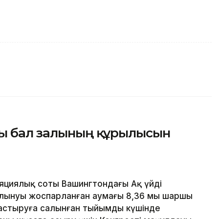
ғы бал залының құрылысын
циялық соты Вашингтондағы Ақ үйдің
лынуы жоспарланған аумағы 8,36 мың шаршы
ғастыруға салынған тыйымды күшінде