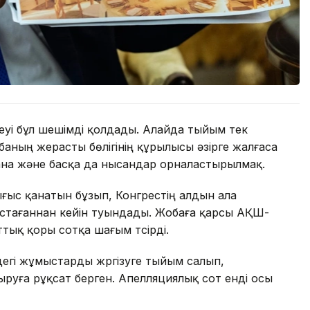
еуі бұл шешімді қолдады. Алайда тыйым тек
баның жерасты бөлігінің құрылысы әзірге жалғаса
ана және басқа да нысандар орналастырылмақ.
ығыс қанатын бұзып, Конгрестің алдын ала
тағаннан кейін туындады. Жобаға қарсы АҚШ-
тық қоры сотқа шағым түсірді.
дегі жұмыстарды жүргізуге тыйым салып,
руға рұқсат берген. Апелляциялық сот енді осы