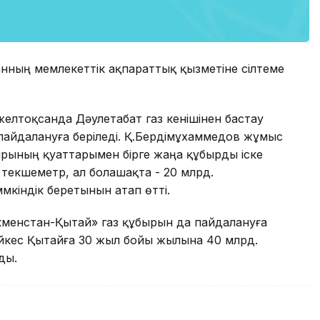
танның мемлекеттік ақпараттық қызметіне сілтеме
елтоқсанда Дәулетабат газ кенішінен бастау
пайдалануға беріледі. Қ.Бердімұхаммедов жұмыс
ырының қуаттарымен бірге жаңа құбырды іске
текшеметр, ал болашақта - 20 млрд.
үмкіндік беретынын атап өтті.
кменстан-Қытай» газ құбырын да пайдалануға
әйкес Қытайға 30 жыл бойы жылына 40 млрд.
ды.