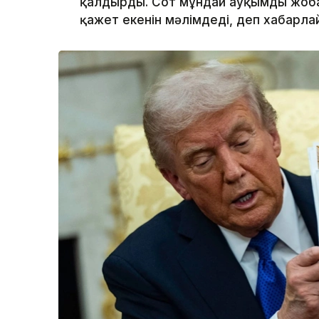
қалдырды. Сот мұндай ауқымды жобан
қажет екенін мәлімдеді, деп хабарл