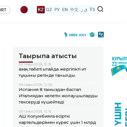
KZ
QZ
РУ
EN
中文
ق ز
ЎЗ
ORT
Тақырыпқа қатысты
08 тамыз 2026, 15:18
Қазақ төбеті Қытайда жергілікті ит
тұқымы ретінде танылды
08 тамыз 2026, 12:36
Испания 8 тамыздан бастап
Италиядан келетін жолаушыларды
тексеруді күшейтеді
08 тамыз 2026, 12:14
АҚШ Колумбияға есірткі
картельдерімен күрес үшін 1 млрд