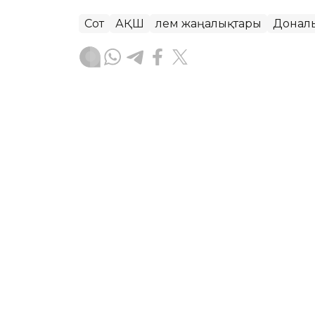
Сот
АҚШ
Әлем жаңалықтары
Донал
Динара Маханова
Авторлар
04:57, 08 Тамыз 2026
Абелардо де ла Эсприэл
қызметіне кірісті
АСТАНА. KAZINFORM —
Кәсіпкер әрі 
Колумбияның жаңа президенті ретінде 