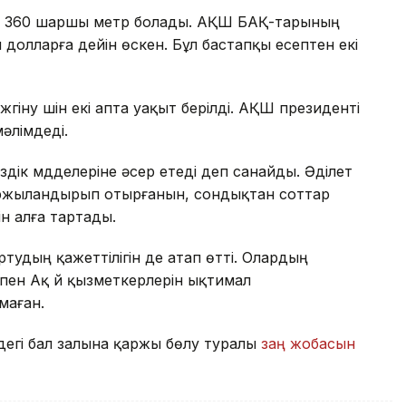
8 360 шаршы метр болады. АҚШ БАҚ-тарының
долларға дейін өскен. Бұл бастапқы есептен екі
гіну үшін екі апта уақыт берілді. АҚШ президенті
әлімдеді.
іздік мүдделеріне әсер етеді деп санайды. Әділет
қаржыландырып отырғанын, сондықтан соттар
ін алға тартады.
тудың қажеттілігін де атап өтті. Олардың
ен Ақ үй қызметкерлерін ықтимал
маған.
дегі бал залына қаржы бөлу туралы
заң жобасын