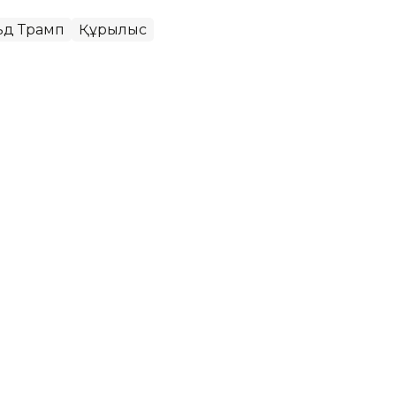
ьд Трамп
Құрылыс
ья Колумбия президенті
саясаткер Абелардо де ла Эсприэлья
ант қабылдады. Инаугурация рәсімі Caracol