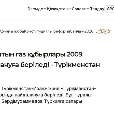
Әлемде
Қазақстан
Саясат
Талдау
SP
Арнайы жоба
Конституциялық реформа
Сайлау-2026
атын газ құбырлары 2009
уға беріледі - Түрікменстан
- Түрікменстан-Иран» және «Түрікменстан-
ңында пайдалануға беріледі. Бұл туралы
ы Бердімұхаммедов Түркияға сапары