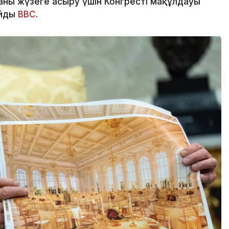
ы жүзеге асыру үшін Конгрестің мақұлдауы
айды
BBC
.