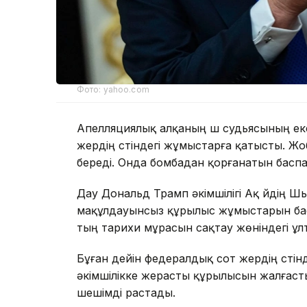
Фото: yahoo.com
Апелляциялық алқаның үш судьясының ек
жердің үстіндегі жұмыстарға қатысты. Жо
береді. Онда бомбадан қорғанатын басп
Дау Дональд Трамп әкімшілігі Ақ үйдің Ш
мақұлдауынсыз құрылыс жұмыстарын бас
тың тарихи мұрасын сақтау жөніндегі ұлт
Бұған дейін федералдық сот жердің үстін
әкімшілікке жерасты құрылысын жалғасты
шешімді растады.