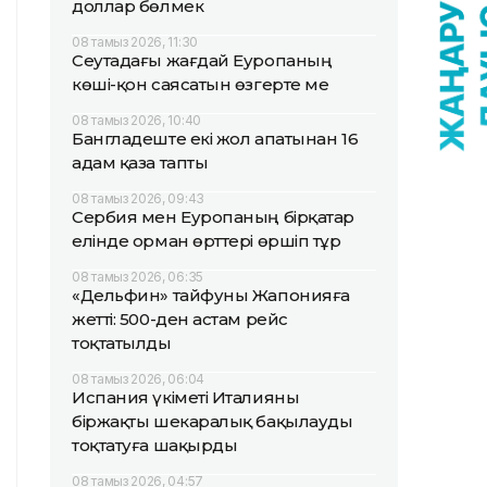
доллар бөлмек
08 тамыз 2026, 11:30
Сеутадағы жағдай Еуропаның
көші-қон саясатын өзгерте ме
08 тамыз 2026, 10:40
Бангладеште екі жол апатынан 16
адам қаза тапты
08 тамыз 2026, 09:43
Сербия мен Еуропаның бірқатар
елінде орман өрттері өршіп тұр
08 тамыз 2026, 06:35
«Дельфин» тайфуны Жапонияға
жетті: 500-ден астам рейс
тоқтатылды
08 тамыз 2026, 06:04
Испания үкіметі Италияны
біржақты шекаралық бақылауды
тоқтатуға шақырды
08 тамыз 2026, 04:57