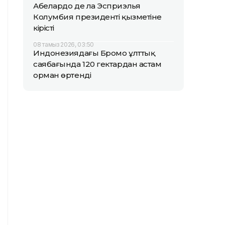
Абелардо де ла Эсприэлья
Колумбия президенті қызметіне
кірісті
08 тамыз 2026, 03:50
Индонезиядағы Бромо ұлттық
саябағында 120 гектардан астам
орман өртенді