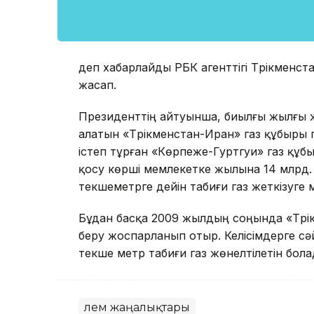
деп хабарлайды РБК агенттігі Түрікменс
жасап.
Президенттің айтуынша, биылғы жылғы ж
алатын «Түрікменстан-Иран» газ құбыры 
істеп тұрған «Көрпеже-Гуртгуи» газ құб
қосу көрші мемлекетке жылына 14 млрд. 
текшеметрге дейін табиғи газ жеткізуге м
Бұдан басқа 2009 жылдың соңында «Түрі
беру жоспарланып отыр. Келісімдерге с
текше метр табиғи газ жөнелтілетін бола
Әлем жаңалықтары