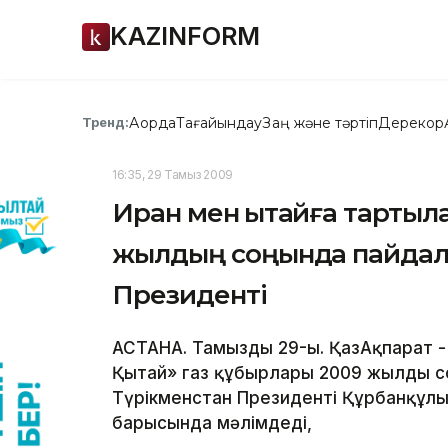
KAZINFORM
Ақорда
Тағайындау
Заң және тәртіп
Дерекқор
Тренд:
16:35, 29 Тамыз 2009
Иран мен Қытайға тартыл
жылдың соңында пайдалан
Президенті
АСТАНА. Тамыздың 29-ы. ҚазАқпарат 
Қытай» газ құбырлары 2009 жылдың со
Түрікменстан Президенті Құрбанқұл
барысында мәлімдеді,