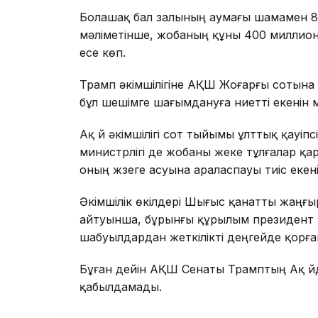
Болашақ бал залының аумағы шамамен 
мәліметінше, жобаның құны 400 миллион 
есе көп.
Трамп әкімшілігіне АҚШ Жоғарғы сотына жү
бұл шешімге шағымдануға ниетті екенін м
Ақ үй әкімшілігі сот тыйымы ұлттық қауіпс
министрлігі де жобаны жеке тұлғалар 
оның жүзеге асуына араласпауы тиіс екен
Әкімшілік өкілдері Шығыс қанатты жаңғыр
айтуынша, бұрынғы құрылым президент п
шабуылдардан жеткілікті деңгейде қорға
Бұған дейін АҚШ Сенаты Трамптың Ақ үй
қабылдамады.