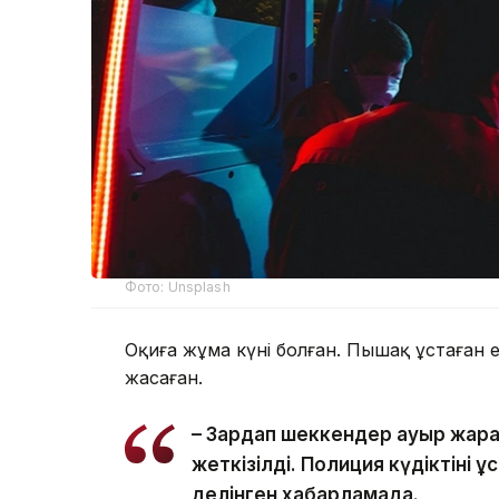
Фото: Unsplash
Оқиға жұма күні болған. Пышақ ұстаған е
жасаған.
– Зардап шеккендер ауыр жарақа
жеткізілді. Полиция күдіктіні ұ
делінген хабарламада.