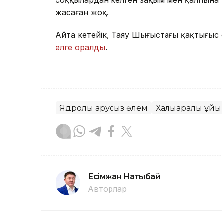
соққылардан келген зақым мен қалпына 
жасаған жоқ.
Айта кетейік, Таяу Шығыстағы қақтығыс
елге оралды
.
Ядролық қарусыз әлем
Халықаралық ұй
Есімжан Нақтыбай
Авторлар