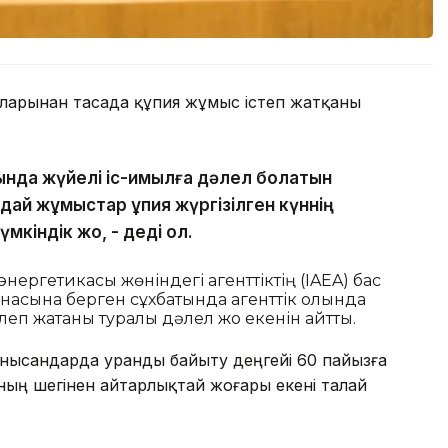
орларынан тасада құпия жұмыс істеп жатқаны
.
ытында жүйелі іс-қимылға дәлел болатын
ндай жұмыстар құпия жүргізілген күннің
мкіндік жоқ, - деді ол.
нергетикасы жөніндегі агенттіктің (IAEA) бас
асына берген сұхбатында агенттік қолында
леп жатқаны туралы дәлел жоқ екенін айтты.
 нысандарда уранды байыту деңгейі 60 пайызға
ының шегінен айтарлықтай жоғары екені талай