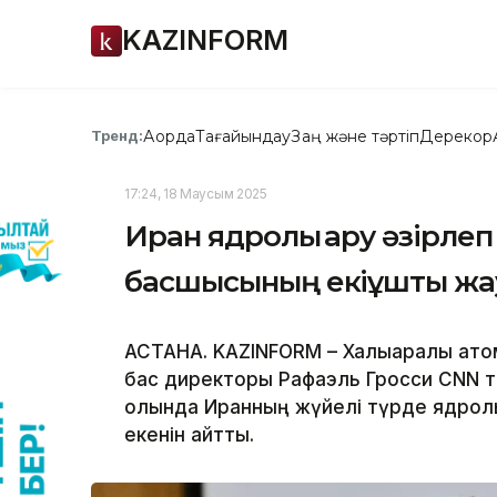
KAZINFORM
Ақорда
Тағайындау
Заң және тәртіп
Дерекқор
Тренд:
17:24, 18 Маусым 2025
Иран ядролық қару әзірле
басшысының екіұшты жа
АСТАНА. KAZINFORM – Халықаралық атом
бас директоры Рафаэль Гросси CNN т
қолында Иранның жүйелі түрде ядролық
екенін айтты.