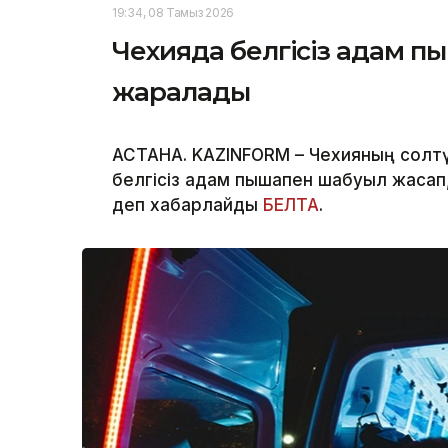
19:34, 08 Тамыз 2026
Чехияда белгісіз адам п
жаралады
АСТАНА. KAZINFORM – Чехияның солтү
белгісіз адам пышақпен шабуыл жасап
деп хабарлайды
БЕЛТА
.