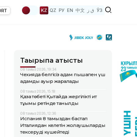
KZ
QZ
РУ
EN
中文
ق ز
ЎЗ
ORT
Тақырыпқа қатысты
08 тамыз 2026, 19:34
Чехияда белгісіз адам пышақпен үш
адамды ауыр жаралады
08 тамыз 2026, 15:18
Қазақ төбеті Қытайда жергілікті ит
тұқымы ретінде танылды
08 тамыз 2026, 12:36
Испания 8 тамыздан бастап
Италиядан келетін жолаушыларды
тексеруді күшейтеді