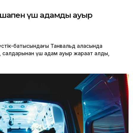
ышақпен үш адамды ауыр
стік-батысындағы Танвальд қаласында
, салдарынан үш адам ауыр жарақат алды,