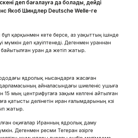
кені деп бағалауға да болады, дейді
Ханс Якоб Шиндлер Deutsche Welle-ге
бұл қарқынмен кете берсе, аз уақыттың ішінде
і мүмкін деп қауіптенеді. Дегенмен ураннан
байытылған уран да жетіп жатыр.
ордодағы ядролық нысандарға жасаған
ғдарламасының айналасындағы шиеленіс ушыға
ін 15 мың центрифугаға зақым келгені айтылған
ға қатысты делінетін иран ғалымдарының көзі
ып жатыр.
олған оқиғалар Иранның ядролық даму
мкін. Дегенмен ресми Тегеран әзірге