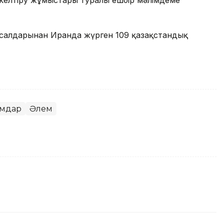
келтіру жұмыстары туралы ешбір мәлімдеме
 салдарынан Иранда жүрген 109 қазақстандық
ымдар
Әлем