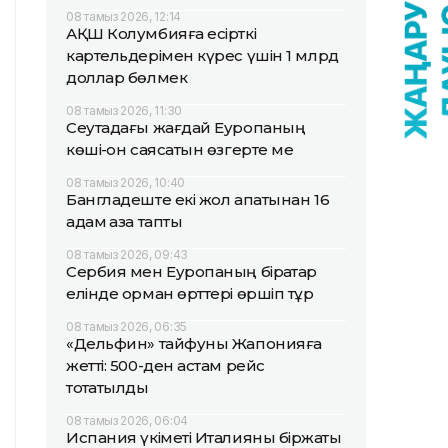
08 тамыз 2026, 12:14
АҚШ Колумбияға есірткі
картельдерімен күрес үшін 1 млрд
доллар бөлмек
08 тамыз 2026, 11:30
Сеутадағы жағдай Еуропаның
көші-қон саясатын өзгерте ме
08 тамыз 2026, 10:40
Бангладеште екі жол апатынан 16
адам қаза тапты
08 тамыз 2026, 09:43
Сербия мен Еуропаның бірқатар
елінде орман өрттері өршіп тұр
08 тамыз 2026, 06:35
«Дельфин» тайфуны Жапонияға
жетті: 500-ден астам рейс
тоқтатылды
08 тамыз 2026, 06:04
Испания үкіметі Италияны біржақты