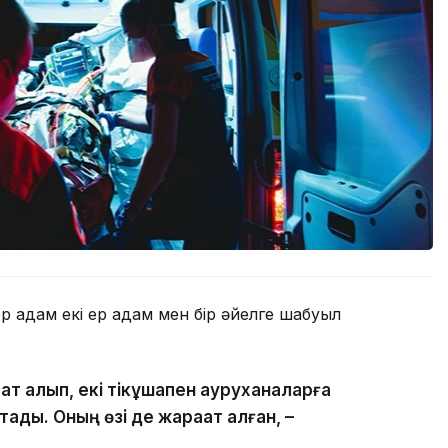
р адам екі ер адам мен бір әйелге шабуыл
т алып, екі тікұшақпен ауруханаларға
стады. Оның өзі де жарақат алған, –