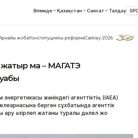
Әлемде
Қазақстан
Саясат
Талдау
SP
Арнайы жоба
Конституциялық реформа
Сайлау-2026
п жатыр ма – МАГАТЭ
уабы
 энергетикасы жөніндегі агенттіктің (IAEA)
елеарнасына берген сұхбатында агенттік
 қару әзірлеп жатқаны туралы дәлел жоқ