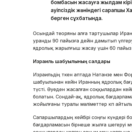
бомбасын жасауға жылдам кіріс
қауіпсіздік жөніндегі сарапшы 
берген сұхбатында.
Осындай теоряны алға тартушылар Иран 
уранды 90 пайызға дейін дамытып үлгеру
ядролық жарылғыш жасау үшін 60 пайыз 
Израиль шабуылының салдары
Израильдің өткен аптада Натанзе мен Ф
шабуылынан кейін Иранның ядролық ба
түсті. Әуеден жасалған соққылардан кей
болатын. Сондай-ақ, ядролық бағдарлама
жойылғаны туралы мәліметтер көп айтыл
Сапаршылардың кейбірі соңғы күндері б
бағдарламасын бірнеше жылға шегеруі мү