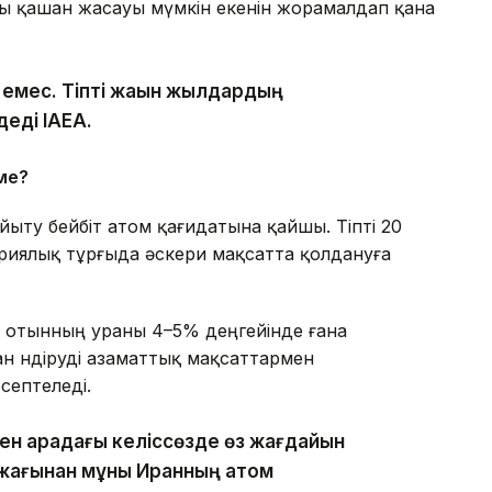
ы қашан жасауы мүмкін екенін жорамалдап қана
а емес. Тіпті жақын жылдардың
деді IAEA.
ме?
ыту бейбіт атом қағидатына қайшы. Тіпті 20
риялық тұрғыда әскери мақсатта қолдануға
 отынның ураны 4–5% деңгейінде ғана
н өндіруді азаматтық мақсаттармен
септеледі.
ен арадағы келіссөзде өз жағдайын
р жағынан мұны Иранның атом