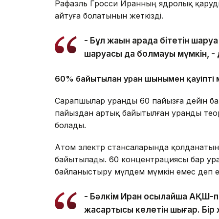
Рафаэль Гросси Иранның ядролық қаруд
айтуға болатынын жеткізді.
- Бұл жақын арада бітетін шару
шаруасы да болмауы мүмкін, - 
60% байытылған уран шынымен қауіпті 
Сарапшылар уранды 60 пайызға дейін бай
пайыздан артық байытылған уранды тео
болады.
Атом электр стансаларында қолданатын
байытылады. 60 концентрациясы бар ура
байланыстыру мүлдем мүмкін емес деп е
- Бәлкім Иран осылайша АҚШ-п
жақсартқысы келетін шығар. Бі