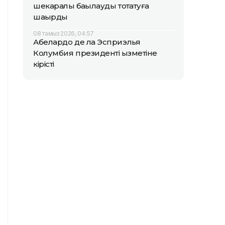
шекаралық бақылауды тоқтатуға
шақырды
08 тамыз 2026, 04:57
Абелардо де ла Эсприэлья
Колумбия президенті қызметіне
кірісті