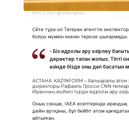
Фото: x.com / @rafaelmgrossi
Сөйте тұра ол Тегеран агенттік инспект
болуы мүмкін екенін теріске шығармады
- Біз ядролық қару әзірлеу бағ
деректер тапқан жоқпыз. Тіпті о
өзінде бізде оны дөп басатын мү
АСТАНА. KAZINFORM – Халықаралық атом э
директоры Рафаэль Гросси CNN телеарн
Иранның жүйелі түрде ядролық қару әзір
Оның сөзінше, IAEA есептерінде ирандық
дейін артқаны, бұл бейбіт атом қағидат
айтылған.