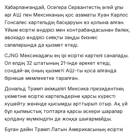
Хабарланғандай, Осегера Сервантестің өгей ұлы
әрі АҚШ пен Мексиканың қос азаматы Хуан Карлос
Гонсалес картельдің басқаруын өз қолына алған.
Ұйым есірткі өндірісі мен контрабандасынан бөлек,
авокадо өндірісі сияқты заңды бизнес
салаларында да қызмет етеді.
CJNG Мексикадағы ең ірі есірткі картелі саналады.
Ол елдің 32 штатының 21-інде әрекет етеді,
сондай-ақ оның қызметі АҚШ-ты қоса алғанда
бірнеше мемлекетке таралған.
Дональд Трамп әкімшілігі Мексика президентінің
үкіметіне есірткі картельдеріне қарсы күресті
күшейту жөнінде қысымды арттырып отыр. Ақ үй
бұл қылмыстық топтарға қарсы әскери шаралар
қолдану мүмкіндігін де жоққа шығармайды.
Бұған дейін Трамп Латын Америкасының есірткі