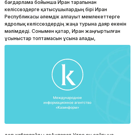
бағдарлама бойынша Иран тарапынан
келіссөздерге қатысушылардың бірі Иран
Республикасы әлемдік алпауыт мемлекеттерге
ядролық келіссөздердің жаңа турына даяр екенін
мәлімдеді. Сонымен қатар, Иран жаңғыртылған
ұсыныстар топтамасын ұсына алады,
деп хабарлайды ҚазАқпарат Утро.ру сайтына