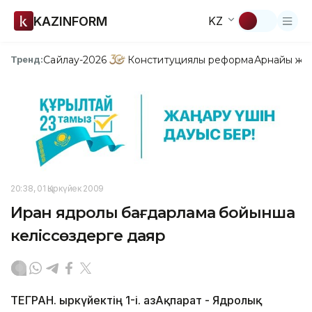
KAZINFORM
KZ
Сайлау-2026
Конституциялық реформа
Арнайы жо
Тренд:
20:38, 01 Қыркүйек 2009
Иран ядролық бағдарлама бойынша
келіссөздерге даяр
ТЕГРАН. Қыркүйектің 1-і. ҚазАқпарат - Ядролық