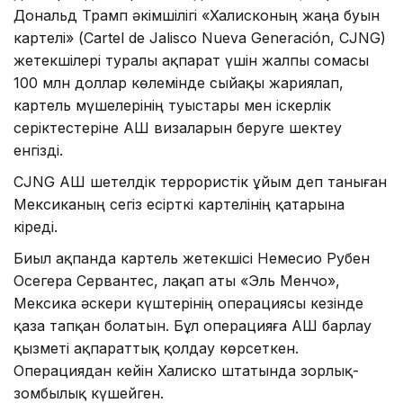
Дональд Трамп әкімшілігі «Халисконың жаңа буын
картелі» (Cartel de Jalisco Nueva Generación, CJNG)
жетекшілері туралы ақпарат үшін жалпы сомасы
100 млн доллар көлемінде сыйақы жариялап,
картель мүшелерінің туыстары мен іскерлік
серіктестеріне АҚШ визаларын беруге шектеу
енгізді.
CJNG АҚШ шетелдік террористік ұйым деп таныған
Мексиканың сегіз есірткі картелінің қатарына
кіреді.
Биыл ақпанда картель жетекшісі Немесио Рубен
Осегера Сервантес, лақап аты «Эль Менчо»,
Мексика әскери күштерінің операциясы кезінде
қаза тапқан болатын. Бұл операцияға АҚШ барлау
қызметі ақпараттық қолдау көрсеткен.
Операциядан кейін Халиско штатында зорлық-
зомбылық күшейген.