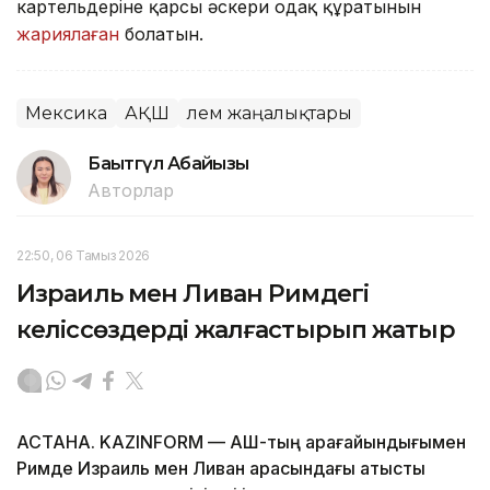
картельдеріне қарсы әскери одақ құратынын
жариялаған
болатын.
Мексика
АҚШ
Әлем жаңалықтары
Бақытгүл Абайқызы
Авторлар
22:50, 06 Тамыз 2026
Израиль мен Ливан Римдегі
келіссөздерді жалғастырып жатыр
АСТАНА. KAZINFORM — АҚШ-тың арағайындығымен
Римде Израиль мен Ливан арасындағы атысты