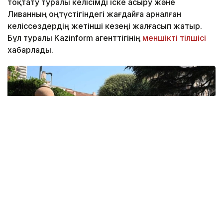
тоқтату туралы келісімді іске асыру және
Ливанның оңтүстігіндегі жағдайға арналған
келіссөздердің жетінші кезеңі жалғасып жатыр.
Бұл туралы Kazinform агенттігінің
меншікті тілшісі
хабарлады.
Фото: lbcgroup.tv
Бейсенбі күні тараптар келіссөздердің үшінші