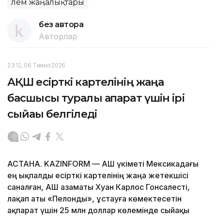
Әлем жаңалықтары
без автора
Авторлар
23:12, 06 Тамыз 2026
АҚШ есірткі картелінің жаңа
басшысы туралы ақпарат үшін ірі
сыйақы белгіледі
АСТАНА. KAZINFORM — АҚШ үкіметі Мексикадағы
ең ықпалды есірткі картелінің жаңа жетекшісі
саналған, АҚШ азаматы Хуан Карлос Гонсалесті,
лақап аты «Пелонды», ұстауға көмектесетін
ақпарат үшін 25 млн доллар көлемінде сыйақы