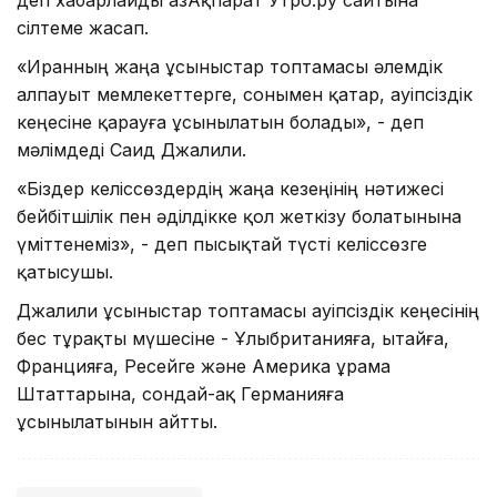
сілтеме жасап.
«Иранның жаңа ұсыныстар топтамасы әлемдік
алпауыт мемлекеттерге, сонымен қатар, Қауіпсіздік
кеңесіне қарауға ұсынылатын болады», - деп
мәлімдеді Саид Джалили.
«Біздер келіссөздердің жаңа кезеңінің нәтижесі
бейбітшілік пен әділдікке қол жеткізу болатынына
үміттенеміз», - деп пысықтай түсті келіссөзге
қатысушы.
Джалили ұсыныстар топтамасы Қауіпсіздік кеңесінің
бес тұрақты мүшесіне - Ұлыбританияға, Қытайға,
Францияға, Ресейге және Америка Құрама
Штаттарына, сондай-ақ Германияға
ұсынылатынын айтты.