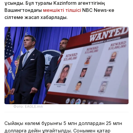
ұсынды. Бұл туралы Kazinform агенттігінің
Вашингтондағы
меншікті тілшісі
NBC News-ке
сілтеме жасап хабарлады.
Фото: EAGLE.mn
Сыйақы көлемі бұрынғы 5 млн доллардан 25 млн
долларға дейін ұлғайтылды. Сонымен қатар