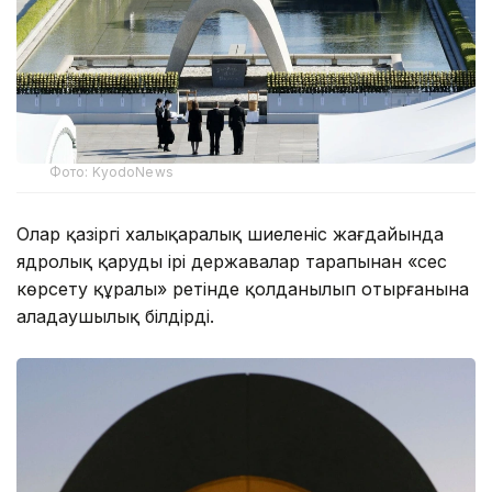
Фото: KyodoNews
Олар қазіргі халықаралық шиеленіс жағдайында
ядролық қарудың ірі державалар тарапынан «сес
көрсету құралы» ретінде қолданылып отырғанына
алаңдаушылық білдірді.