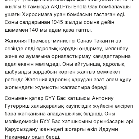
жылғы 6 тамызда АҚШ-тың Enola Gay бомбалаушы
ұшағы Хиросимаға уран бомбасын тастаған еді.
Соның салдарынан 1945 жылдың соңына дейін
шамамен 140 мың адам қаза тапты.
Жапония Премьер-министрі Санаэ Такаити өз
сөзінде елдің ядролық қаруды өндірмеу, иеленбеу
және өз аумағына орналастырмау қағидаттарына
адал екенін мәлімдеді. Оның айтуынша, ядролық
шабуылдың зардабын көрген жалғыз мемлекет
ретінде Жапония ядролық қарудан азат әлем құру
жолындағы жұмысты жалғастыра береді.
Сонымен қатар БҰҰ Бас хатшысы Антониу
Гутерриш халықаралық қауіпсіздік жүйесінің әлсіреп
бара жатқанына алаңдаушылық білдірді. Оның
мәлімдемесін БҰҰ Бас хатшысының орынбасары әрі
Қарусыздану жөніндегі жоғарғы өкіл Идзуми
Накамицу оқып берді.