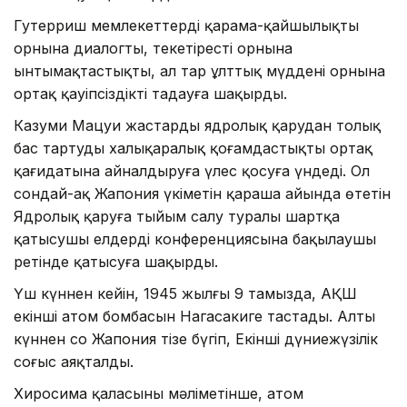
Гутерриш мемлекеттерді қарама-қайшылықтың
орнына диалогты, текетірестің орнына
ынтымақтастықты, ал тар ұлттық мүдденің орнына
ортақ қауіпсіздікті таңдауға шақырды.
Казуми Мацуи жастарды ядролық қарудан толық
бас тартуды халықаралық қоғамдастықтың ортақ
қағидатына айналдыруға үлес қосуға үндеді. Ол
сондай-ақ Жапония үкіметін қараша айында өтетін
Ядролық қаруға тыйым салу туралы шартқа
қатысушы елдердің конференциясына бақылаушы
ретінде қатысуға шақырды.
Үш күннен кейін, 1945 жылғы 9 тамызда, АҚШ
екінші атом бомбасын Нагасакиге тастады. Алты
күннен соң Жапония тізе бүгіп, Екінші дүниежүзілік
соғыс аяқталды.
Хиросима қаласының мәліметінше, атом