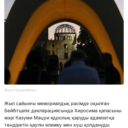
Фото: KyodoNews.
Жыл сайынғы мемориалдық рәсімде оқылған
Бейбітшілік декларациясында Хиросима қаласының
мэрі Казуми Мацуи ядролық қарудың адамзатқа
төндіретін қаупін елемеу мен күш қолдануды