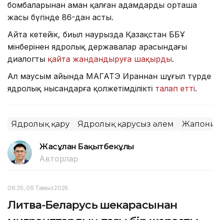
бомбаларынан аман қалған адамдардың орташа
жасы бүгінде 86-дан асты.
Айта кетейік, биыл наурызда Қазақстан ББҰ
мінберінен ядролық державалар арасындағы
диалогты
қайта жандандыруға шақырды
.
Ал маусым айында МАГАТЭ Ираннан шұғыл түрде
ядролық нысандарға қолжетімділікті
талап етті
.
Ядролық қару
Ядролық қарусыз әлем
Жапони
Жасұлан Бақытбекұлы
Авторлар
06:35, 06 Тамыз 2026
Литва-Беларусь шекарасынан