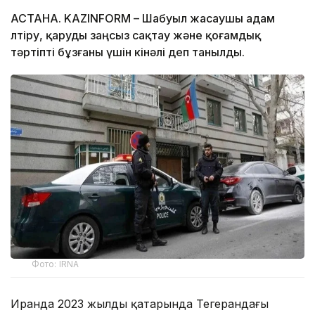
АСТАНА. KAZINFORM – Шабуыл жасаушы адам
өлтіру, қаруды заңсыз сақтау және қоғамдық
тәртіпті бұзғаны үшін кінәлі деп танылды.
Фото: IRNA
Иранда 2023 жылдың қаңтарында Тегерандағы