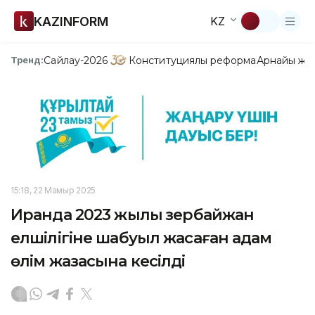
KAZINFORM
KZ
Сайлау-2026
Конституциялық реформа
Арнайы жо
Тренд:
15:18, 22 Мамыр 2025
Иранда 2023 жылы Әзербайжан
елшілігіне шабуыл жасаған адам
өлім жазасына кесілді