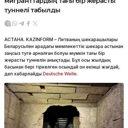
мигранттардың тағы бір жерасты
туннелі табылды
АСТАНА. KAZINFORM – Литваның шекарашылары
Беларусьпен арадағы мемлекеттік шекара астынан
заңсыз өтуге арналған болуы мүмкін тағы бір
жерасты туннелін анықтады. Бұл осы жылдың
басынан бері тіркелген осындай он екінші жағдай,
деп хабарлайды
Deutsche Welle
.