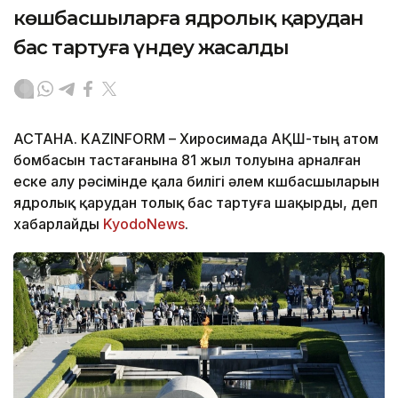
көшбасшыларға ядролық қарудан
бас тартуға үндеу жасалды
АСТАНА. KAZINFORM – Хиросимада АҚШ-тың атом
бомбасын тастағанына 81 жыл толуына арналған
еске алу рәсімінде қала билігі әлем көшбасшыларын
ядролық қарудан толық бас тартуға шақырды, деп
хабарлайды
KyodoNews
.