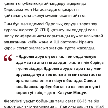
қалыпты құбылысқа айналдыру ақырында
Хиросима мен Нагасакидағы қасіреттің
қайталануына әкелуі мүмкін екенін айтты.
Оның бұл мәлімдемесі Ядролық қаруды таратпау
туралы шартқа (ЯҚТШ) қатысушы елдердің соңғы
шолу конференциясы қорытынды құжат қабылдай
алмағаннан кейін және АҚШ бастаған Иранға
қарсы соғыс жалғасып жатқан тұста жасалды.
– Ядролық қарудың кез келген қолданылуы
адамзатқа апатты зардап әкелетінін бәріңіз
түсінесіздер. Ядролық қаруды таратпау мен
қарусыздануға тек көпжақты ынтымақтастық
арқылы ғана қол жеткізуге болады. Саяси
көшбасшылар бұл бағытта өзгелерге үлгі
көрсетуі тиіс, – деді Казуми Мацуи.
Жергілікті уақыт бойынша таңғы сағат 08:15-те бір
минут үнсіздік жарияланды. Дәл осы уақытта, 1945