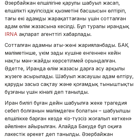
Әзербайжан елшілігіне қарулы шабуыл жасап,
елшіліктің қауіпсіздік қызметінің басшысын өлтіріп,
тағы екі адамды жарақаттағаны үшін сотталған
адам өлім жазасына кесілді. Бұл туралы ирандық
IRNA
ақпарат агенттігі хабарлады.
Сотталған адамның аты-жөні жарияланбады. БАҚ
мәліметінше, үкім заңды күшіне енгеннен кейін
нақты мән-жайды көрсетілмей орындалған.
Әдетте, Иранда өлім жазасы дарға асу арқылы
жүзеге асырылады. Шабуыл жасаушы адам өлтіру,
қаруды заңсыз сақтау және қоғамдық тыныштықты
бұзғаны үшін кінәлі деп танылды.
Иран билігі бұған дейін шабуылға жеке трагедия
себеп болғанын мәлімдеген болатын – шабуылшы
елшілікке барған кезде «із-түзсіз жоғалып кеткен»
әйелінен айырылған. Алайда Бакуде бұл оқиға
лаңкестік әрекет деп танылды. Әзербайжан