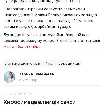
бұл Иранда алаңдаушылық тудырып отыр.
Әзербайжан Иранның солтүстік-батысымен
шектеседі және Ислам Республикасы аумағында
елдегі ең үлкен этникалық азшылық – 12 млн-нан
астам ирандық әзербайжан тұрады.
Бұған дейін Қазақстан мұнайын Әзербайжан
арқылы тасымалдау көлемі 3 млн тоннаға жеткенін
жазған болатынбыз.
Әлем жаңалықтары
Иран
Әзербайжан
Зарина Туғанбаева
Авторлар
06:56, 06 Тамыз 2026
Хиросимада әлемдік саяси