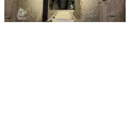
Фото: Pen News
LRT телерадиокомпаниясының мәліметінше,
туннель Друскининкай муниципалитетіне қарасты
Латежерис ауылының маңынан табылған. Жерасты
өткелін Польша берген арнайы жабдықтың
көмегімен анықтау мүмкін болған.
Шекара қызметінің мәліметінше, туннель шамамен
1,5 метр тереңдікте қазылған. Оның қабырғалары
бөрене мен тақтайлар арқылы бекітілгенімен,
құрылыс толық аяқталмаған.
Беларусь жағындағы кіреберісі арнайы бүркемелеу
матасымен жасырылған. Туннель мемлекеттік