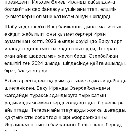
президенті Ильхам Әлиев Иранды қабылдауға
болмайтын сөз байласуы үшін айыптап, елшілік
қызметкерінің өліміне қатысты ашуын білдірді.
Шабуылдан кейін Әзербайжанның дипломатиялық
өкілдігі жабылып, оның қызметкерлері Иран
аумағынан кетті. 2023 жылдың сәуірінде Баку төрт
ирандық дипломатты елден шығарды, Тегеран
оған айна шарасымен жауап берді. Әзербайжан
елшілігі тек 2024 жылдың шілдесінде қайта ашылды,
бірақ басқа жерде.
Екі ел арасындағы қарым-қатынас оқиғаға дейін де
шиеленіскен. Баку Иранды Әзербайжандағы
жағдайды тұрақсыздандыруға тырысатын
радикалды элементтерді қолдады деп бірнеше рет
айыптады. Тегеран айыптауларды жоққа шығарды.
Қақтығыстың себептерінің бірі Әзербайжанның
Израильмен тығыз байланысы болып қала береді,